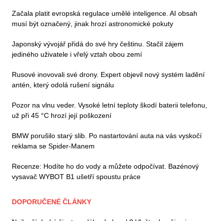
Začala platit evropská regulace umělé inteligence. AI obsah
musí být označený, jinak hrozí astronomické pokuty
Japonský vývojář přidá do své hry češtinu. Stačil zájem
jediného uživatele i vřelý vztah obou zemí
Rusové inovovali své drony. Expert objevil nový systém ladění
antén, který odolá rušení signálu
Pozor na vlnu veder. Vysoké letní teploty škodí baterii telefonu,
už při 45 °C hrozí její poškození
BMW porušilo starý slib. Po nastartování auta na vás vyskočí
reklama se Spider-Manem
Recenze: Hodíte ho do vody a můžete odpočívat. Bazénový
vysavač WYBOT B1 ušetří spoustu práce
DOPORUČENÉ ČLÁNKY