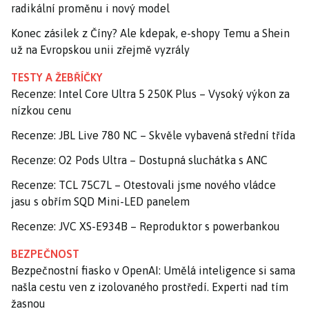
radikální proměnu i nový model
Konec zásilek z Číny? Ale kdepak, e-shopy Temu a Shein
už na Evropskou unii zřejmě vyzrály
TESTY A ŽEBŘÍČKY
Recenze: Intel Core Ultra 5 250K Plus – Vysoký výkon za
nízkou cenu
Recenze: JBL Live 780 NC – Skvěle vybavená střední třída
Recenze: O2 Pods Ultra – Dostupná sluchátka s ANC
Recenze: TCL 75C7L – Otestovali jsme nového vládce
jasu s obřím SQD Mini-LED panelem
Recenze: JVC XS-E934B – Reproduktor s powerbankou
BEZPEČNOST
Bezpečnostní fiasko v OpenAI: Umělá inteligence si sama
našla cestu ven z izolovaného prostředí. Experti nad tím
žasnou