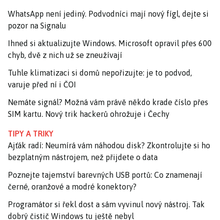
WhatsApp není jediný. Podvodníci mají nový fígl, dejte si
pozor na Signalu
Ihned si aktualizujte Windows. Microsoft opravil přes 600
chyb, dvě z nich už se zneužívají
Tuhle klimatizaci si domů nepořizujte: je to podvod,
varuje před ní i ČOI
Nemáte signál? Možná vám právě někdo krade číslo přes
SIM kartu. Nový trik hackerů ohrožuje i Čechy
TIPY A TRIKY
Ajťák radí: Neumírá vám náhodou disk? Zkontrolujte si ho
bezplatným nástrojem, než přijdete o data
Poznejte tajemství barevných USB portů: Co znamenají
černé, oranžové a modré konektory?
Programátor si řekl dost a sám vyvinul nový nástroj. Tak
dobrý čistič Windows tu ještě nebyl