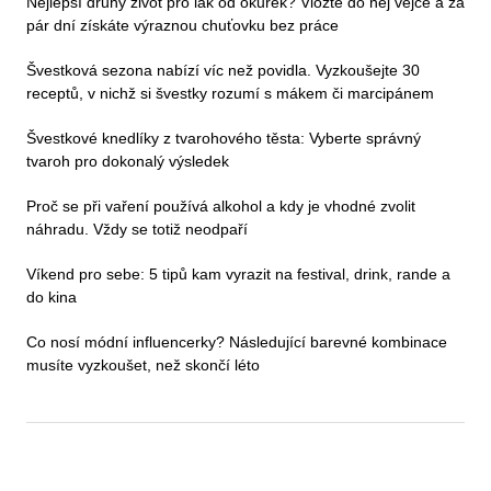
Nejlepší druhý život pro lák od okurek? Vložte do něj vejce a za
pár dní získáte výraznou chuťovku bez práce
Švestková sezona nabízí víc než povidla. Vyzkoušejte 30
receptů, v nichž si švestky rozumí s mákem či marcipánem
Švestkové knedlíky z tvarohového těsta: Vyberte správný
tvaroh pro dokonalý výsledek
Proč se při vaření používá alkohol a kdy je vhodné zvolit
náhradu. Vždy se totiž neodpaří
Víkend pro sebe: 5 tipů kam vyrazit na festival, drink, rande a
do kina
Co nosí módní influencerky? Následující barevné kombinace
musíte vyzkoušet, než skončí léto