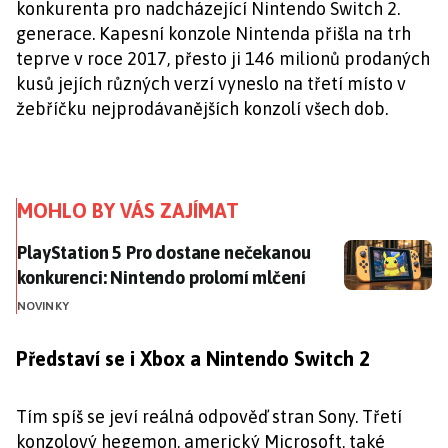
konkurenta pro nadcházející Nintendo Switch 2.
generace. Kapesní konzole Nintenda přišla na trh
teprve v roce 2017, přesto ji 146 milionů prodaných
kusů jejích různých verzí vyneslo na třetí místo v
žebříčku nejprodávanějších konzolí všech dob.
MOHLO BY VÁS ZAJÍMAT
PlayStation 5 Pro dostane nečekanou konkurenci: Ni
PlayStation 5 Pro dostane nečekanou
konkurenci: Nintendo prolomí mlčení
NOVINKY
Představí se i Xbox a Nintendo Switch 2
Tím spíš se jeví reálná odpověď stran Sony. Třetí
konzolový hegemon, americký Microsoft, také