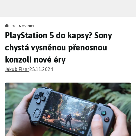
Přejít
k
hlavnímu
>
obsahu
NOVINKY
PlayStation 5 do kapsy? Sony
chystá vysněnou přenosnou
konzoli nové éry
Jakub Fišer
25.11.2024