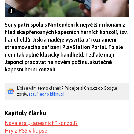
Sony patří spolu s Nintendem k největším ikonám z
hlediska přenosných kapesních herních konzolí, tzv.
handheldů. Jiskra naděje vysvitla při oznámení
streamovacího zařízení PlayStation Portal. To ale
není tak úplně klasický handheld. Teď ale mají
Japonci pracovat na novém počinu, skutečné
kapesní herní konzoli.
Líbí se vám tento článek? Přidejte si Chip.cz do Google
zpráv,
stačí jedno kliknutí!
Kapitoly článku
Nová éra „kapesních“ konzolí?
Hry z PS5 v kapse