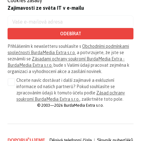
Cookies zásady
Zajímavosti ze světa IT v e-mailu
ODEBÍRAT
Přihlášením k newsletteru souhlasíte s
Obchodními podmínkami
společnosti BurdaMedia Extra s.r.o.
a potvrzujete, že jste se
seznámili se
Zásadami ochrany soukromí BurdaMedia Extra -
BurdaMedia Extra s.r.o.
bude s Vašimi údaji pracovat zejména k
organizaci a vyhodnocení akce a zasílání novinek.
Chcete navíc dostávat i další zajímavé a exkluzivní
informace od našich partnerů? Pokud souhlasíte se
zpracováním údajů k tomuto účelu podle
Zásad ochrany
soukromí BurdaMedia Extra s.r.o.
, zaškrtněte toto pole.
© 2003—2026 BurdaMedia Extra s.r.o.
DOPORUČUJEME
Děsivá telefonní čísla
|
Slovník puberťáků