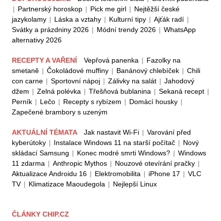
|
Partnerský horoskop
|
Pick me girl
|
Nejtěžší české
jazykolamy
|
Láska a vztahy
|
Kulturní tipy
|
Ajťák radí
|
Svátky a prázdniny 2026
|
Módní trendy 2026
|
WhatsApp
alternativy 2026
RECEPTY A VAŘENÍ
Vepřová panenka
|
Fazolky na
smetaně
|
Čokoládové muffiny
|
Banánový chlebíček
|
Chili
con carne
|
Sportovní nápoj
|
Zálivky na salát
|
Jahodový
džem
|
Zelná polévka
|
Třešňová bublanina
|
Sekaná recept
|
Perník
|
Lečo
|
Recepty s rybízem
|
Domácí housky
|
Zapečené brambory s uzeným
AKTUÁLNÍ TÉMATA
Jak nastavit Wi-Fi
|
Varování před
kyberútoky
|
Instalace Windows 11 na starší počítač
|
Nový
skládací Samsung
|
Konec modré smrti Windows?
|
Windows
11 zdarma
|
Anthropic Mythos
|
Nouzové otevírání pračky
|
Aktualizace Androidu 16
|
Elektromobilita
|
iPhone 17
|
VLC
TV
|
Klimatizace Maoudegola
|
Nejlepší Linux
ČLÁNKY CHIP.CZ