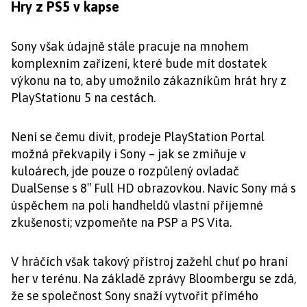
Hry z PS5 v kapse
Sony však údajně stále pracuje na mnohem
komplexním zařízení, které bude mít dostatek
výkonu na to, aby umožnilo zákazníkům hrát hry z
PlayStationu 5 na cestách.
Není se čemu divit, prodeje PlayStation Portal
možná překvapily i Sony – jak se zmiňuje v
kuloárech, jde pouze o rozpůlený ovladač
DualSense s 8″ Full HD obrazovkou. Navíc Sony má s
úspěchem na poli handheldů vlastní příjemné
zkušenosti; vzpomeňte na PSP a PS Vita.
V hráčích však takový přístroj zažehl chuť po hraní
her v terénu. Na základě zprávy Bloombergu se zdá,
že se společnost Sony snaží vytvořit přímého