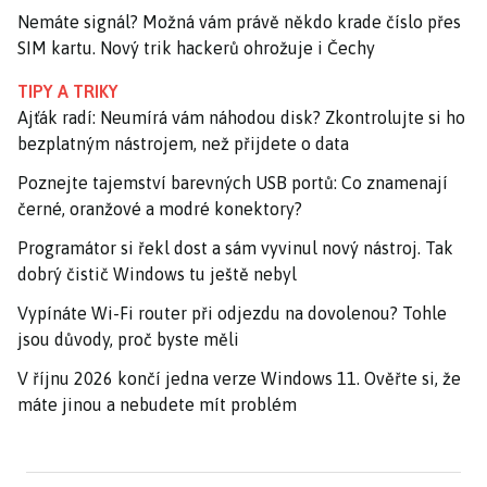
Nemáte signál? Možná vám právě někdo krade číslo přes
SIM kartu. Nový trik hackerů ohrožuje i Čechy
TIPY A TRIKY
Ajťák radí: Neumírá vám náhodou disk? Zkontrolujte si ho
bezplatným nástrojem, než přijdete o data
Poznejte tajemství barevných USB portů: Co znamenají
černé, oranžové a modré konektory?
Programátor si řekl dost a sám vyvinul nový nástroj. Tak
dobrý čistič Windows tu ještě nebyl
Vypínáte Wi-Fi router při odjezdu na dovolenou? Tohle
jsou důvody, proč byste měli
V říjnu 2026 končí jedna verze Windows 11. Ověřte si, že
máte jinou a nebudete mít problém