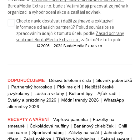
BurdaMedia Extra s.r.o.
bude s Vašimi údaji pracovat zejména k
organizaci a vyhodnocení akce a zasílání novinek.
Chcete navíc dostávat i další zajímavé a exkluzivní
informace od našich partnerů? Pokud souhlasíte se
zpracováním údajů k tomuto účelu podle
Zásad ochrany
soukromí BurdaMedia Extra s.r.o.
, zaškrtněte toto pole.
© 2003—2026 BurdaMedia Extra s.r.o.
DOPORUČUJEME
Děsivá telefonní čísla
|
Slovník puberťáků
|
Partnerský horoskop
|
Pick me girl
|
Nejtěžší české
jazykolamy
|
Láska a vztahy
|
Kulturní tipy
|
Ajťák radí
|
Svátky a prázdniny 2026
|
Módní trendy 2026
|
WhatsApp
alternativy 2026
RECEPTY A VAŘENÍ
Vepřová panenka
|
Fazolky na
smetaně
|
Čokoládové muffiny
|
Banánový chlebíček
|
Chili
con carne
|
Sportovní nápoj
|
Zálivky na salát
|
Jahodový
džem
|
Zelná polévka
|
Třešňová bublanina
|
Sekaná recept
|