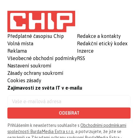
Předplatné časopisu Chip
Redakce a kontakty
Volná místa
Redakční etický kodex
Reklama
Inzerce
Všeobecné obchodní podmínky
RSS
Nastavení soukromí
Zásady ochrany soukromí
Cookies zásady
Zajímavosti ze světa IT v e-mailu
ODEBÍRAT
Přihlášením k newsletteru souhlasíte s
Obchodními podmínkami
společnosti BurdaMedia Extra s.r.o.
a potvrzujete, že jste se
seznámili se
Zásadami ochrany soukromí BurdaMedia Extra -