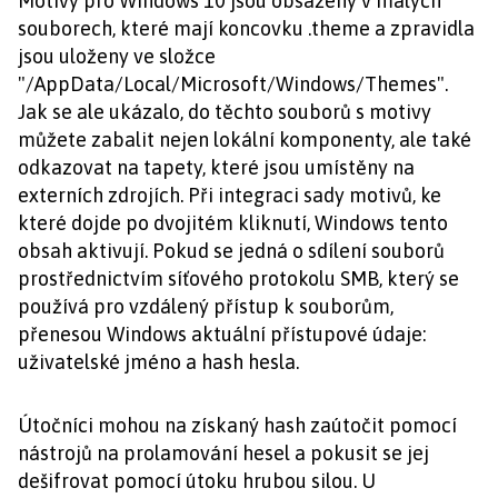
Motivy pro Windows 10 jsou obsaženy v malých
souborech, které mají koncovku .theme a zpravidla
jsou uloženy ve složce
"/AppData/Local/Microsoft/Windows/Themes".
Jak se ale ukázalo, do těchto souborů s motivy
můžete zabalit nejen lokální komponenty, ale také
odkazovat na tapety, které jsou umístěny na
externích zdrojích. Při integraci sady motivů, ke
které dojde po dvojitém kliknutí, Windows tento
obsah aktivují. Pokud se jedná o sdílení souborů
prostřednictvím síťového protokolu SMB, který se
používá pro vzdálený přístup k souborům,
přenesou Windows aktuální přístupové údaje:
uživatelské jméno a hash hesla.
Útočníci mohou na získaný hash zaútočit pomocí
nástrojů na prolamování hesel a pokusit se jej
dešifrovat pomocí útoku hrubou silou. U