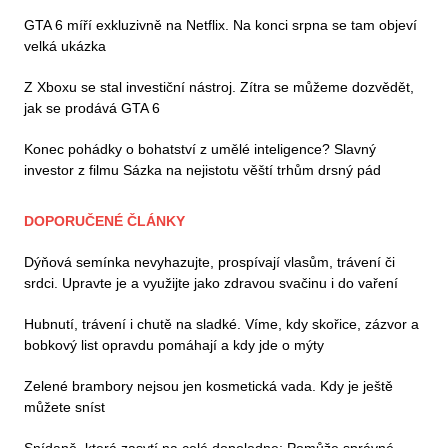
GTA 6 míří exkluzivně na Netflix. Na konci srpna se tam objeví
velká ukázka
Z Xboxu se stal investiční nástroj. Zítra se můžeme dozvědět,
jak se prodává GTA 6
Konec pohádky o bohatství z umělé inteligence? Slavný
investor z filmu Sázka na nejistotu věští trhům drsný pád
DOPORUČENÉ ČLÁNKY
Dýňová semínka nevyhazujte, prospívají vlasům, trávení či
srdci. Upravte je a využijte jako zdravou svačinu i do vaření
Hubnutí, trávení i chutě na sladké. Víme, kdy skořice, zázvor a
bobkový list opravdu pomáhají a kdy jde o mýty
Zelené brambory nejsou jen kosmetická vada. Kdy je ještě
můžete sníst
Snídaně, která zasytí na celé dopoledne: Pomůže správné