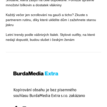
množství bílkovin a dostatek vlákniny
Každý večer jen scrollování na gauči a ticho? Zkuste s
partnerem rutinu, díky které uklidíte dům i zažehnete starou
jiskru
Letní trendy podle vášnivých Italek. Stylové outfity, na které
nedají dopustit, budou slušet i českým ženám
Kopírování obsahu je bez písemného
souhlasu BurdaMedia Extra s.r.o. zakázano