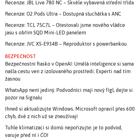
Recenze: JBL Live 780 NC – Skvěle vybavená střední třída
Recenze: O2 Pods Ultra – Dostupná sluchátka s ANC
Recenze: TCL 75C7L – Otestovali jsme nového vládce
jasu s obřím SQD Mini-LED panelem
Recenze: JVC XS-E934B – Reproduktor s powerbankou
BEZPEČNOST
Bezpečnostní fiasko v OpenAI: Umělá inteligence si sama
našla cestu ven z izolovaného prostředí. Experti nad tím
žasnou
WhatsApp není jediný. Podvodníci mají nový fígl, dejte si
pozor na Signalu
Ihned si aktualizujte Windows. Microsoft opravil přes 600
chyb, dvě z nich už se zneužívají
Tuhle klimatizaci si domů nepořizujte: je to podvod,
varuje před ní i ČOI