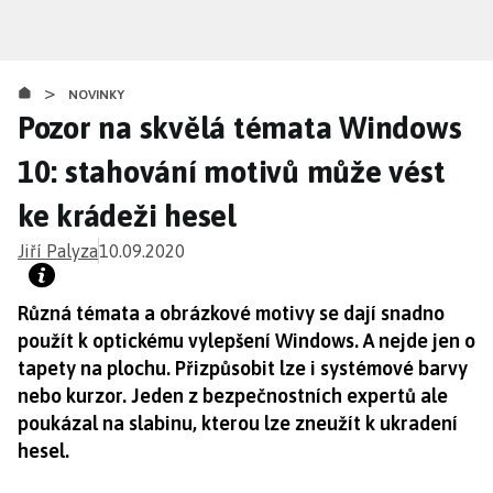
Přejít
k
hlavnímu
>
obsahu
NOVINKY
Pozor na skvělá témata Windows
10: stahování motivů může vést
ke krádeži hesel
Jiří Palyza
10.09.2020
Různá témata a obrázkové motivy se dají snadno
použít k optickému vylepšení Windows. A nejde jen o
tapety na plochu. Přizpůsobit lze i systémové barvy
nebo kurzor. Jeden z bezpečnostních expertů ale
poukázal na slabinu, kterou lze zneužít k ukradení
hesel.