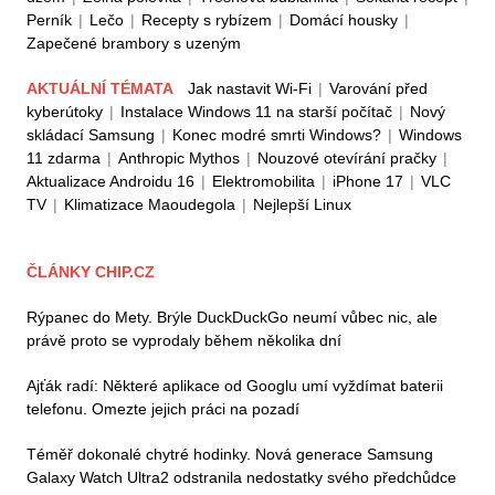
Perník
|
Lečo
|
Recepty s rybízem
|
Domácí housky
|
Zapečené brambory s uzeným
AKTUÁLNÍ TÉMATA
Jak nastavit Wi-Fi
|
Varování před
kyberútoky
|
Instalace Windows 11 na starší počítač
|
Nový
skládací Samsung
|
Konec modré smrti Windows?
|
Windows
11 zdarma
|
Anthropic Mythos
|
Nouzové otevírání pračky
|
Aktualizace Androidu 16
|
Elektromobilita
|
iPhone 17
|
VLC
TV
|
Klimatizace Maoudegola
|
Nejlepší Linux
ČLÁNKY CHIP.CZ
Rýpanec do Mety. Brýle DuckDuckGo neumí vůbec nic, ale
právě proto se vyprodaly během několika dní
Ajťák radí: Některé aplikace od Googlu umí vyždímat baterii
telefonu. Omezte jejich práci na pozadí
Téměř dokonalé chytré hodinky. Nová generace Samsung
Galaxy Watch Ultra2 odstranila nedostatky svého předchůdce