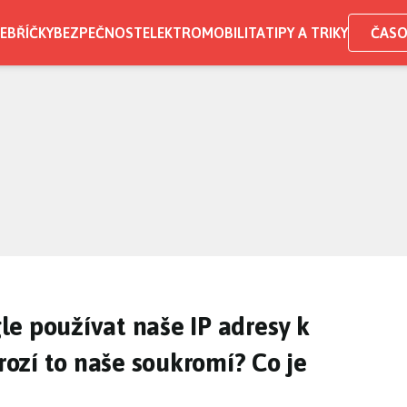
EBŘÍČKY
BEZPEČNOST
ELEKTROMOBILITA
TIPY A TRIKY
ČASO
e používat naše IP adresy k
ozí to naše soukromí? Co je