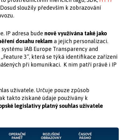
 Dosud sloužily především k zobrazování
ovozu.
je. IP adresa bude
nově využívána také jako
 měření dosahu reklam
a jejich personalizaci.
o systému IAB Europe Transparency and
eature 3“, která se týká identifikace zařízení
šených při komunikaci. K nim patří právě i IP
las uživatele. Určuje pouze způsob
šak takto získané údaje používány k
opské legislativy platný souhlas uživatele