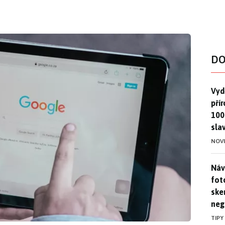
DO
Vydě
Vydě
pří
100
sla
NOV
Náv
Náv
fot
ske
neg
TIPY