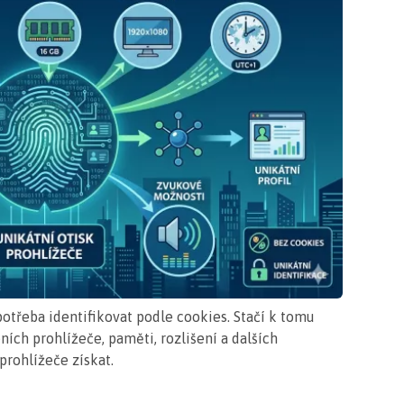
potřeba identifikovat podle cookies. Stačí k tomu
ích prohlížeče, paměti, rozlišení a dalších
prohlížeče získat.