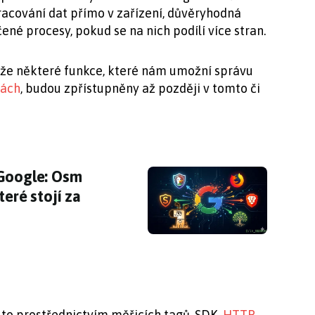
pracování dat přímo v zařízení, důvěryhodná
né procesy, pokud se na nich podílí více stran.
t, že některé funkce, které nám umožní správu
sách
, budou zpřístupněny až později v tomto či
Google: Osm alternativních vyhledávačů, které
 Google: Osm
teré stojí za
a to prostřednictvím měřicích tagů, SDK,
HTTP