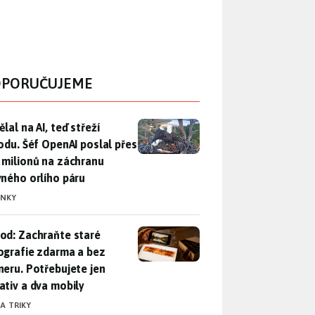
PORUČUJEME
lal na AI, teď střeží přírodu. Šéf OpenAI poslal přes 100 mili
lal na AI, teď střeží
rodu. Šéf OpenAI poslal přes
 milionů na záchranu
vného orlího páru
INKY
od: Zachraňte staré fotografie zdarma a bez skeneru. Potřebuje
od: Zachraňte staré
ografie zdarma a bez
neru. Potřebujete jen
ativ a dva mobily
 A TRIKY