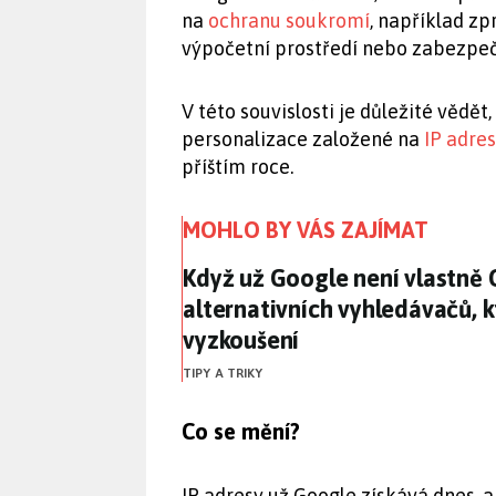
na
ochranu soukromí
, například z
výpočetní prostředí nebo zabezpeče
V této souvislosti je důležité vědě
personalizace založené na
IP adre
příštím roce.
MOHLO BY VÁS ZAJÍMAT
Když už Google není vlastně 
Když už Google není vlastně
alternativních vyhledávačů, k
vyzkoušení
TIPY A TRIKY
Co se mění?
IP adresy už Google získává dnes, 