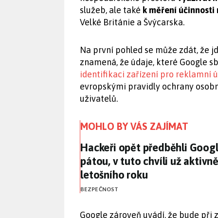
služeb, ale také
k měření účinnosti 
Velké Británie a Švýcarska.
Na první pohled se může zdát, že j
znamená, že údaje, které Google sb
identifikaci zařízení pro reklamní 
evropskými pravidly ochrany osob
uživatelů.
MOHLO BY VÁS ZAJÍMAT
Hackeři opět předběhli Googl
Hackeři opět předběhli Goog
pátou, v tuto chvíli už aktiv
letošního roku
BEZPEČNOST
Google zároveň uvádí, že bude při