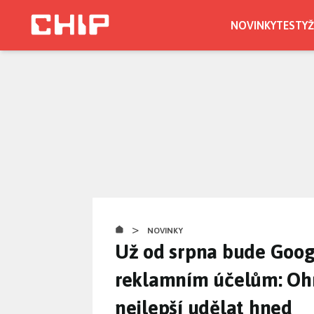
Přejít
k
NOVINKY
TESTY
Ž
hlavnímu
obsahu
>
NOVINKY
Už od srpna bude Googl
reklamním účelům: Ohr
nejlepší udělat hned