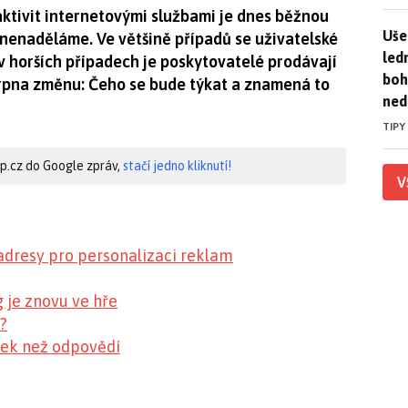
ktivit internetovými službami je dnes běžnou
Uše
Uše
ím nenaděláme. Ve většině případů se uživatelské
led
 v horších případech je poskytovatelé prodávají
boh
srpna změnu: Čeho se bude týkat a znamená to
ned
TIPY
hip.cz do Google zpráv,
stačí jedno kliknutí!
V
adresy pro personalizaci reklam
 je znovu ve hře
?
zek než odpovědí