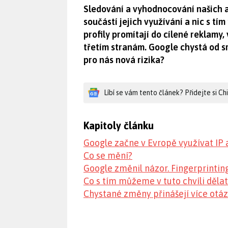
Sledování a vyhodnocování našich a
součástí jejich využívání a nic s t
profily promítají do cílené reklamy,
třetím stranám. Google chystá od 
pro nás nová rizika?
Líbí se vám tento článek? Přidejte si C
Kapitoly článku
Google začne v Evropě využívat IP 
Co se mění?
Google změnil názor. Fingerprinting
Co s tím můžeme v tuto chvíli dělat
Chystané změny přinášejí více otá