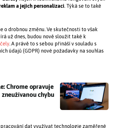
reklam a jejich personalizaci
. Týká se to také
de o drobnou změnu. Ve skutečnosti to však
írá už dnes, budou nově sloužit také k
účely
. A právě to s sebou přináší v souladu s
ních údajů (GDPR) nové požadavky na souhlas
e: Chrome opravuje pátou, v tuto chvíli už a
le: Chrome opravuje
ně zneužívanou chybu
 zpracování dat využívat technologie zaměřené