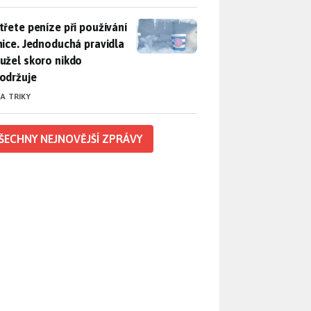
třete peníze při používání lednice. Jednoduchá pravidla bohuž
třete peníze při používání
nice. Jednoduchá pravidla
užel skoro nikdo
održuje
 A TRIKY
ŠECHNY NEJNOVĚJŠÍ ZPRÁVY