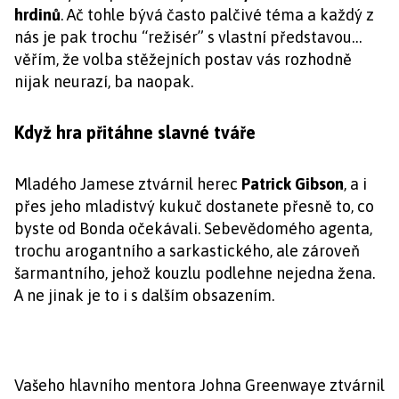
hrdinů
. Ač tohle bývá často palčivé téma a každý z
nás je pak trochu “režisér” s vlastní představou…
věřím, že volba stěžejních postav vás rozhodně
nijak neurazí, ba naopak.
Když hra přitáhne slavné tváře
Mladého Jamese ztvárnil herec
Patrick Gibson
, a i
přes jeho mladistvý kukuč dostanete přesně to, co
byste od Bonda očekávali. Sebevědomého agenta,
trochu arogantního a sarkastického, ale zároveň
šarmantního, jehož kouzlu podlehne nejedna žena.
A ne jinak je to i s dalším obsazením.
Vašeho hlavního mentora Johna Greenwaye ztvárnil