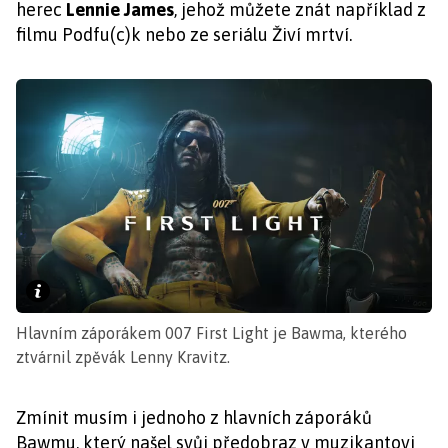
herec
Lennie James
, jehož můžete znát například z
filmu Podfu(c)k nebo ze seriálu Živí mrtví.
Hlavním záporákem 007 First Light je Bawma, kterého
ztvárnil zpěvák Lenny Kravitz.
Zmínit musím i jednoho z hlavních záporáků
Bawmu, který našel svůj předobraz v muzikantovi