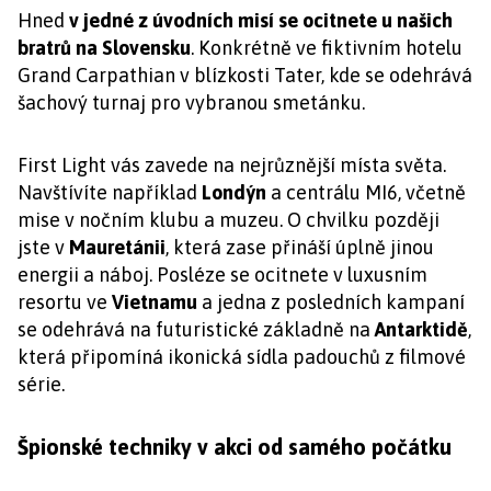
Hned
v jedné z úvodních misí se ocitnete u našich
bratrů na Slovensku
. Konkrétně ve fiktivním hotelu
Grand Carpathian v blízkosti Tater, kde se odehrává
šachový turnaj pro vybranou smetánku.
First Light vás zavede na nejrůznější místa světa.
Navštívíte například
Londýn
a centrálu MI6, včetně
mise v nočním klubu a muzeu. O chvilku později
jste v
Mauretánii
, která zase přináší úplně jinou
energii a náboj. Posléze se ocitnete v luxusním
resortu ve
Vietnamu
a jedna z posledních kampaní
se odehrává na futuristické základně na
Antarktidě
,
která připomíná ikonická sídla padouchů z filmové
série.
Špionské techniky v akci od samého počátku