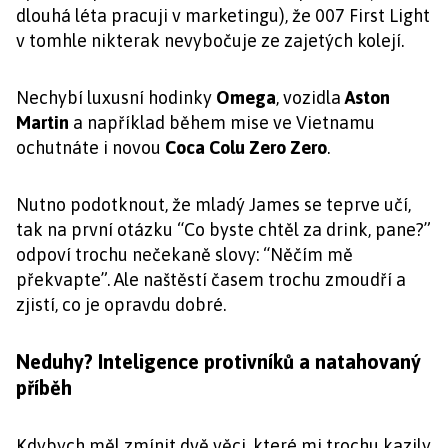
dlouhá léta pracuji v marketingu), že 007 First Light
v tomhle nikterak nevybočuje ze zajetých kolejí.
Nechybí luxusní hodinky
Omega
, vozidla
Aston
Martin
a například během mise ve Vietnamu
ochutnáte i novou
Coca Colu Zero Zero
.
Nutno podotknout, že mladý James se teprve učí,
tak na první otázku “Co byste chtěl za drink, pane?”
odpoví trochu nečekaně slovy: “Něčím mě
překvapte”. Ale naštěstí časem trochu zmoudří a
zjistí, co je opravdu dobré.
Neduhy? Inteligence protivníků a natahovaný
příběh
Kdybych měl zmínit dvě věci, které mi trochu kazily