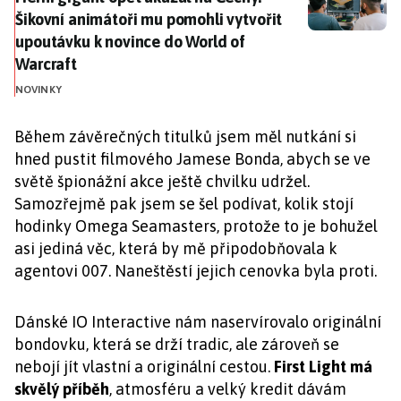
Šikovní animátoři mu pomohli vytvořit
upoutávku k novince do World of
Warcraft
NOVINKY
Během závěrečných titulků jsem měl nutkání si
hned pustit filmového Jamese Bonda, abych se ve
světě špionážní akce ještě chvilku udržel.
Samozřejmě pak jsem se šel podívat, kolik stojí
hodinky Omega Seamasters, protože to je bohužel
asi jediná věc, která by mě připodobňovala k
agentovi 007. Naneštěstí jejich cenovka byla proti.
Dánské IO Interactive nám naservírovalo originální
bondovku, která se drží tradic, ale zároveň se
nebojí jít vlastní a originální cestou.
First Light má
skvělý příběh
, atmosféru a velký kredit dávám