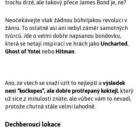
trochu drzé, ale takový přece James Bond je, ne?
Neočekávejte však žádnou bůhvíjakou revoluci v
žánru. To ostatně asi ani nebyl záměr samotných
tvůrců. Jde o velmi dobře napsanou bondovku,
která se netají inspirací ve hrách jako
Uncharted
,
Ghost of Yotei
nebo
Hitman
.
Ano, ze všech se snaží vzít to nejlepší a
výsledek
není “kočkopes”, ale dobře protřepaný koktejl
, který
už sice z minulosti znáte, ale vůbec vám to nevadí,
protože chutná stále velmi lahodně.
Dechberoucí lokace