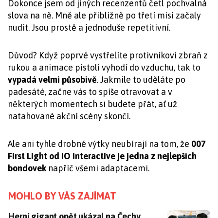
Dokonce jsem od jiných recenzentů četl pochvalná
slova na ně. Mně ale přibližně po třetí misi začaly
nudit. Jsou prostě a jednoduše repetitivní.
Důvod? Když poprvé vystřelíte protivníkovi zbraň z
rukou a animace pistoli vyhodí do vzduchu, tak to
vypadá velmi působivě
. Jakmile to uděláte po
padesáté, začne vás to spíše otravovat a v
některých momentech si budete přát, ať už
natahované akční scény skončí.
Ale ani tyhle drobné výtky neubírají na tom, že
007
First Light od IO Interactive je jedna z nejlepších
bondovek
napříč všemi adaptacemi.
MOHLO BY VÁS ZAJÍMAT
Herní gigant opět ukázal na Čechy. Šikovní animátoři
Herní gigant opět ukázal na Čechy.