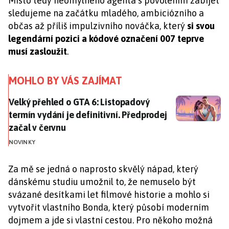
Místo tedy neomylného agenta s povolením zabíjet
sledujeme na začátku mladého, ambiciózního a
občas až příliš impulzivního nováčka, který
si svou
legendární pozici a kódové označení 007 teprve
musí zasloužit
.
MOHLO BY VÁS ZAJÍMAT
Velký přehled o GTA 6: Listopadový termín vydání je de
Velký přehled o GTA 6: Listopadový
termín vydání je definitivní. Předprodej
začal v červnu
NOVINKY
Za mě se jedná o naprosto skvělý nápad, který
dánskému studiu umožnil to, že nemuselo být
svázané desítkami let filmové historie a mohlo si
vytvořit vlastního Bonda, který působí moderním
dojmem a jde si vlastní cestou. Pro někoho možná