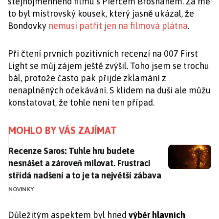
stejnojmenného filmu s Piercem Brosnanem. Za mě
to byl mistrovský kousek, který jasně ukázal, že
Bondovky
nemusí patřit jen na filmová plátna
.
Při čtení prvních pozitivních recenzí na 007 First
Light se můj zájem ještě zvýšil. Toho jsem se trochu
bál, protože často pak přijde zklamání z
nenaplněných očekávání. S klidem na duši ale můžu
konstatovat, že tohle není ten případ.
MOHLO BY VÁS ZAJÍMAT
Recenze Saros: Tuhle hru budete nesnášet a zároveň mi
Recenze Saros: Tuhle hru budete
nesnášet a zároveň milovat. Frustraci
střídá nadšení a to je ta největší zábava
NOVINKY
Důležitým aspektem byl hned
výběr hlavních