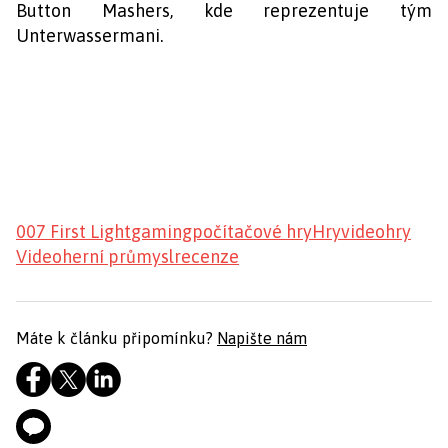
Button Mashers, kde reprezentuje tým
Unterwassermani.
007 First Light
gaming
počítačové hry
Hry
videohry
Videoherní průmysl
recenze
Máte k článku připomínku?
Napište nám