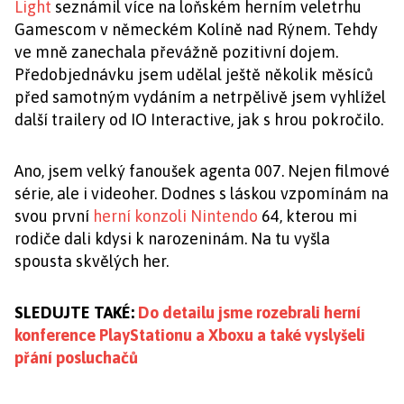
Light
seznámil více na loňském herním veletrhu
Gamescom v německém Kolíně nad Rýnem. Tehdy
ve mně zanechala převážně pozitivní dojem.
Předobjednávku jsem udělal ještě několik měsíců
před samotným vydáním a netrpělivě jsem vyhlížel
další trailery od IO Interactive, jak s hrou pokročilo.
Ano, jsem velký fanoušek agenta 007. Nejen filmové
série, ale i videoher. Dodnes s láskou vzpomínám na
svou první
herní konzoli Nintendo
64, kterou mi
rodiče dali kdysi k narozeninám. Na tu vyšla
spousta skvělých her.
SLEDUJTE TAKÉ:
Do detailu jsme rozebrali herní
konference PlayStationu a Xboxu a také vyslyšeli
přání posluchačů