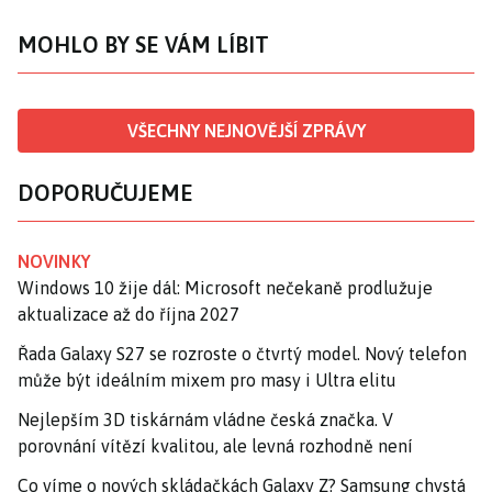
MOHLO BY SE VÁM LÍBIT
VŠECHNY NEJNOVĚJŠÍ ZPRÁVY
DOPORUČUJEME
NOVINKY
Windows 10 žije dál: Microsoft nečekaně prodlužuje
aktualizace až do října 2027
Řada Galaxy S27 se rozroste o čtvrtý model. Nový telefon
může být ideálním mixem pro masy i Ultra elitu
Nejlepším 3D tiskárnám vládne česká značka. V
porovnání vítězí kvalitou, ale levná rozhodně není
Co víme o nových skládačkách Galaxy Z? Samsung chystá