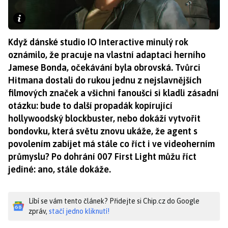
Když dánské studio IO Interactive minulý rok
oznámilo, že pracuje na vlastní adaptaci herního
Jamese Bonda, očekávání byla obrovská. Tvůrci
Hitmana dostali do rukou jednu z nejslavnějších
filmových značek a všichni fanoušci si kladli zásadní
otázku: bude to další propadák kopírující
hollywoodský blockbuster, nebo dokáží vytvořit
bondovku, která světu znovu ukáže, že agent s
povolením zabíjet má stále co říct i ve videoherním
průmyslu? Po dohrání 007 First Light můžu říct
jediné: ano, stále dokáže.
Líbí se vám tento článek? Přidejte si Chip.cz do Google
zpráv,
stačí jedno kliknutí!