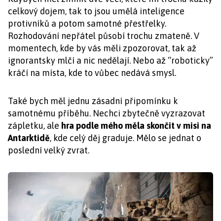
celkový dojem, tak to jsou umělá inteligence
protivníků a potom samotné přestřelky.
Rozhodování nepřátel působí trochu zmateně. V
momentech, kde by vás měli zpozorovat, tak až
ignorantsky mlčí a nic nedělají. Nebo až “roboticky”
kráčí na místa, kde to vůbec nedává smysl.
Také bych měl jednu zásadní připomínku k
samotnému příběhu. Nechci zbytečně vyzrazovat
zápletku, ale
hra podle mého měla skončit v misi na
Antarktidě
, kde celý děj graduje. Mělo se jednat o
poslední velký zvrat.