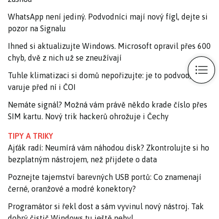
WhatsApp není jediný. Podvodníci mají nový fígl, dejte si
pozor na Signalu
Ihned si aktualizujte Windows. Microsoft opravil přes 600
chyb, dvě z nich už se zneužívají
Tuhle klimatizaci si domů nepořizujte: je to podvod,
varuje před ní i ČOI
Nemáte signál? Možná vám právě někdo krade číslo přes
SIM kartu. Nový trik hackerů ohrožuje i Čechy
TIPY A TRIKY
Ajťák radí: Neumírá vám náhodou disk? Zkontrolujte si ho
bezplatným nástrojem, než přijdete o data
Poznejte tajemství barevných USB portů: Co znamenají
černé, oranžové a modré konektory?
Programátor si řekl dost a sám vyvinul nový nástroj. Tak
dobrý čistič Windows tu ještě nebyl