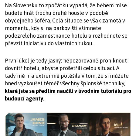
Na Slovensku to zpočátku vypadá, že během mise
budete hrát trochu druhé housle v podobě
obyčejného šoféra. Celá situace se však zamotá v
momentu, kdy si na parkovišti všimnete
podezřelého zaměstnance hotelu a rozhodnete se
převzít iniciativu do vlastních rukou.
První úkol je tedy jasný: nepozorovaně proniknout
dovnitř hotelu, abyste prošetřili celou situaci. A
tady mě hra extrémně potěšila v tom, že si můžete
hned vyzkoušet téměř všechny špionské techniky,
které jste se předtím naučili v úvodním tutoriálu pro
budoucí agenty
.