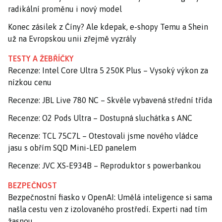
radikální proměnu i nový model
Konec zásilek z Číny? Ale kdepak, e-shopy Temu a Shein
už na Evropskou unii zřejmě vyzrály
TESTY A ŽEBŘÍČKY
Recenze: Intel Core Ultra 5 250K Plus – Vysoký výkon za
nízkou cenu
Recenze: JBL Live 780 NC – Skvěle vybavená střední třída
Recenze: O2 Pods Ultra – Dostupná sluchátka s ANC
Recenze: TCL 75C7L – Otestovali jsme nového vládce
jasu s obřím SQD Mini-LED panelem
Recenze: JVC XS-E934B – Reproduktor s powerbankou
BEZPEČNOST
Bezpečnostní fiasko v OpenAI: Umělá inteligence si sama
našla cestu ven z izolovaného prostředí. Experti nad tím
žasnou