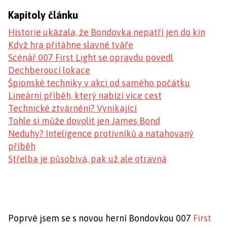
Kapitoly článku
Historie ukázala, že Bondovka nepatří jen do kin
Když hra přitáhne slavné tváře
Scénář 007 First Light se opravdu povedl
Dechberoucí lokace
Špionské techniky v akci od samého počátku
Lineární příběh, který nabízí více cest
Technické ztvárnění? Vynikající
Tohle si může dovolit jen James Bond
Neduhy? Inteligence protivníků a natahovaný
příběh
Střelba je působivá, pak už ale otravná
Poprvé jsem se s novou herní Bondovkou 007
First