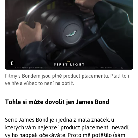
Filmy s Bondem jsou plné product placementu. Platí to i
ve hře a vůbec to není na obtíž.
Tohle si může dovolit jen James Bond
Série James Bond je i jedna z mála značek, u
kterých vám nejenže “product placement” nevadí,
vy ho naopak očekáváte. Proto mě potěšilo (sám