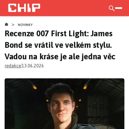
Přejít
k
otevří
hlavnímu
>
obsahu
NOVINKY
Recenze 007 First Light: James
Bond se vrátil ve velkém stylu.
Vadou na kráse je ale jedna věc
redakce
13.06.2026