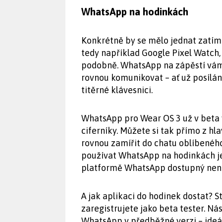
WhatsApp na hodinkách
Konkrétně by se mělo jednat zatím
tedy například Google Pixel Watch
podobně. WhatsApp na zápěstí vám
rovnou komunikovat – ať už posílán
titěrné klávesnici.
WhatsApp pro Wear OS 3 už v beta v
ciferníky. Můžete si tak přímo z h
rovnou zamířit do chatu oblíbenéh
používat WhatsApp na hodinkách je i
platformě WhatsApp dostupný není
A jak aplikaci do hodinek dostat? S
zaregistrujete jako beta tester. 
WhatsApp v předběžné verzi – ideál