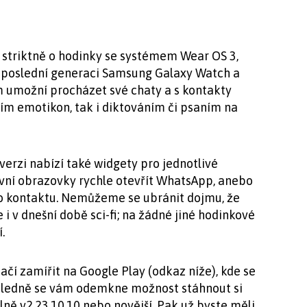
 striktně o hodinky se systémem Wear OS 3,
, poslední generaci Samsung Galaxy Watch a
 umožní procházet své chaty a s kontakty
ím emotikon, tak i diktováním či psaním na
erzi nabízí také widgety pro jednotlivé
lavní obrazovky rychle otevřít WhatsApp, anebo
o kontaktu. Nemůžeme se ubránit dojmu, že
 v dnešní době sci-fi; na žádné jiné hodinkové
.
tačí zamířit na Google Play (odkaz níže), kde se
Následně se vám odemkne možnost stáhnout si
ně v2.23.10.10 nebo novější. Pak už byste měli