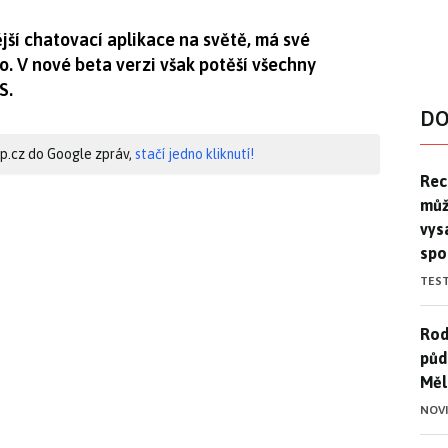
ší chatovací aplikace na světě, má své
. V nové beta verzi však potěší všechny
S.
DO
hip.cz do Google zpráv,
stačí jedno kliknutí!
Rec
Rec
můž
vys
spo
TES
Rod
Rod
půd
Měl
NOV