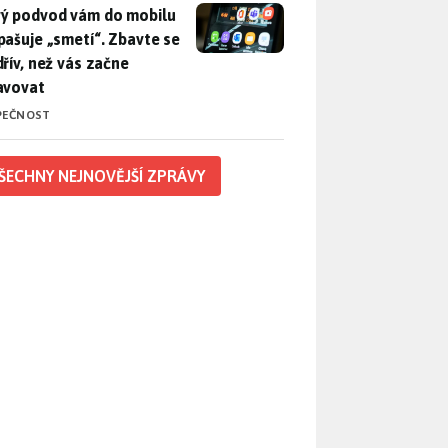
ý podvod vám do mobilu propašuje „smetí“. Zbavte se ho dřív, 
ý podvod vám do mobilu
pašuje „smetí“. Zbavte se
dřív, než vás začne
avovat
PEČNOST
ŠECHNY NEJNOVĚJŠÍ ZPRÁVY