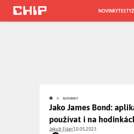
Přejít
k
NOVINKY
TESTY
Ž
hlavnímu
obsahu
>
NOVINKY
Jako James Bond: apli
používat i na hodinkác
Jakub Fišer
10.05.2023