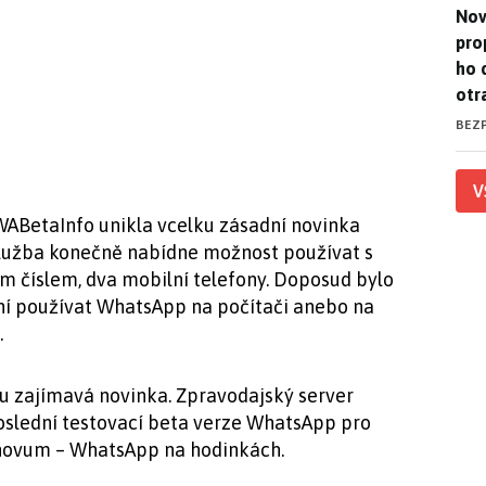
Nov
Nov
pro
ho 
otr
BEZ
V
 WABetaInfo unikla vcelku zásadní novinka
 služba konečně nabídne možnost používat s
ím číslem, dva mobilní telefony. Doposud bylo
í používat WhatsApp na počítači anebo na
.
lku zajímavá novinka. Zpravodajský server
oslední testovací beta verze WhatsApp pro
 novum – WhatsApp na hodinkách.