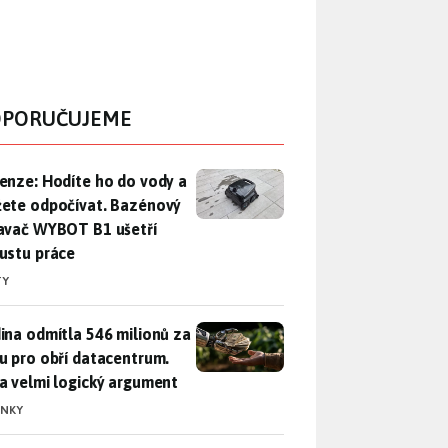
PORUČUJEME
enze: Hodíte ho do vody a můžete odpočívat. Bazénový vysava
enze: Hodíte ho do vody a
ete odpočívat. Bazénový
avač WYBOT B1 ušetří
ustu práce
TY
ina odmítla 546 milionů za půdu pro obří datacentrum. Měla 
ina odmítla 546 milionů za
u pro obří datacentrum.
a velmi logický argument
INKY