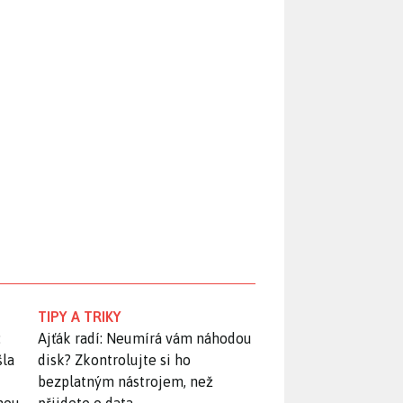
TIPY A TRIKY
:
Ajťák radí: Neumírá vám náhodou
šla
disk? Zkontrolujte si ho
bezplatným nástrojem, než