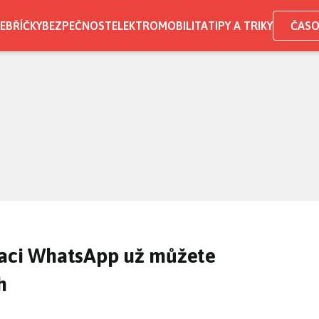
EBŘÍČKY
BEZPEČNOST
ELEKTROMOBILITA
TIPY A TRIKY
ČASO
kaci WhatsApp už můžete
h