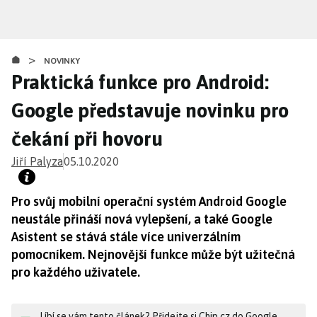
Přejít
k
hlavnímu
>
obsahu
NOVINKY
Praktická funkce pro Android:
Google představuje novinku pro
čekání při hovoru
Jiří Palyza
05.10.2020
Pro svůj mobilní operační systém Android Google
neustále přináší nová vylepšení, a také Google
Asistent se stává stále více univerzálním
pomocníkem. Nejnovější funkce může být užitečná
pro každého uživatele.
Líbí se vám tento článek? Přidejte si Chip.cz do Google