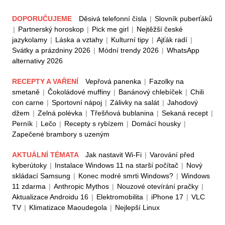
DOPORUČUJEME
Děsivá telefonní čísla
|
Slovník puberťáků
|
Partnerský horoskop
|
Pick me girl
|
Nejtěžší české
jazykolamy
|
Láska a vztahy
|
Kulturní tipy
|
Ajťák radí
|
Svátky a prázdniny 2026
|
Módní trendy 2026
|
WhatsApp
alternativy 2026
RECEPTY A VAŘENÍ
Vepřová panenka
|
Fazolky na
smetaně
|
Čokoládové muffiny
|
Banánový chlebíček
|
Chili
con carne
|
Sportovní nápoj
|
Zálivky na salát
|
Jahodový
džem
|
Zelná polévka
|
Třešňová bublanina
|
Sekaná recept
|
Perník
|
Lečo
|
Recepty s rybízem
|
Domácí housky
|
Zapečené brambory s uzeným
AKTUÁLNÍ TÉMATA
Jak nastavit Wi-Fi
|
Varování před
kyberútoky
|
Instalace Windows 11 na starší počítač
|
Nový
skládací Samsung
|
Konec modré smrti Windows?
|
Windows
11 zdarma
|
Anthropic Mythos
|
Nouzové otevírání pračky
|
Aktualizace Androidu 16
|
Elektromobilita
|
iPhone 17
|
VLC
TV
|
Klimatizace Maoudegola
|
Nejlepší Linux