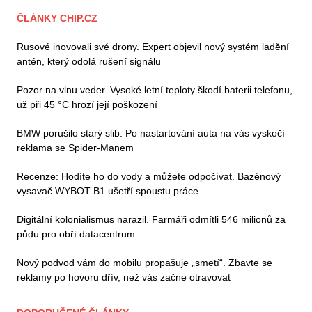
ČLÁNKY CHIP.CZ
Rusové inovovali své drony. Expert objevil nový systém ladění
antén, který odolá rušení signálu
Pozor na vlnu veder. Vysoké letní teploty škodí baterii telefonu,
už při 45 °C hrozí její poškození
BMW porušilo starý slib. Po nastartování auta na vás vyskočí
reklama se Spider-Manem
Recenze: Hodíte ho do vody a můžete odpočívat. Bazénový
vysavač WYBOT B1 ušetří spoustu práce
Digitální kolonialismus narazil. Farmáři odmítli 546 milionů za
půdu pro obří datacentrum
Nový podvod vám do mobilu propašuje „smetí“. Zbavte se
reklamy po hovoru dřív, než vás začne otravovat