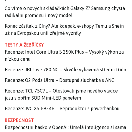
Co víme o nových skládačkách Galaxy Z? Samsung chystá
radikální proměnu i nový model
Konec zásilek z Číny? Ale kdepak, e-shopy Temu a Shein
už na Evropskou unii zřejmě vyzrály
TESTY A ŽEBŘÍČKY
Recenze: Intel Core Ultra 5 250K Plus – Vysoký výkon za
nízkou cenu
Recenze: JBL Live 780 NC – Skvěle vybavená střední třída
Recenze: O2 Pods Ultra – Dostupná sluchátka s ANC
Recenze: TCL 75C7L – Otestovali jsme nového vládce
jasu s obřím SQD Mini-LED panelem
Recenze: JVC XS-E934B – Reproduktor s powerbankou
BEZPEČNOST
Bezpečnostní fiasko v OpenAI: Umělá inteligence si sama