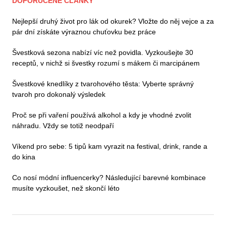
DOPORUČENÉ ČLÁNKY
Nejlepší druhý život pro lák od okurek? Vložte do něj vejce a za
pár dní získáte výraznou chuťovku bez práce
Švestková sezona nabízí víc než povidla. Vyzkoušejte 30
receptů, v nichž si švestky rozumí s mákem či marcipánem
Švestkové knedlíky z tvarohového těsta: Vyberte správný
tvaroh pro dokonalý výsledek
Proč se při vaření používá alkohol a kdy je vhodné zvolit
náhradu. Vždy se totiž neodpaří
Víkend pro sebe: 5 tipů kam vyrazit na festival, drink, rande a
do kina
Co nosí módní influencerky? Následující barevné kombinace
musíte vyzkoušet, než skončí léto