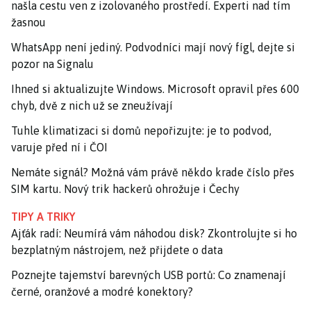
našla cestu ven z izolovaného prostředí. Experti nad tím
žasnou
WhatsApp není jediný. Podvodníci mají nový fígl, dejte si
pozor na Signalu
Ihned si aktualizujte Windows. Microsoft opravil přes 600
chyb, dvě z nich už se zneužívají
Tuhle klimatizaci si domů nepořizujte: je to podvod,
varuje před ní i ČOI
Nemáte signál? Možná vám právě někdo krade číslo přes
SIM kartu. Nový trik hackerů ohrožuje i Čechy
TIPY A TRIKY
Ajťák radí: Neumírá vám náhodou disk? Zkontrolujte si ho
bezplatným nástrojem, než přijdete o data
Poznejte tajemství barevných USB portů: Co znamenají
černé, oranžové a modré konektory?