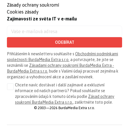
Zásady ochrany soukromí
Cookies zásady
Zajímavosti ze světa IT v e-mailu
ODEBÍRAT
Přihlášením k newsletteru souhlasíte s
Obchodními podmínkami
společnosti BurdaMedia Extra s.r.o.
a potvrzujete, že jste se
seznámili se
Zásadami ochrany soukromí BurdaMedia Extra -
BurdaMedia Extra s.r.o.
bude s Vašimi údaji pracovat zejména k
organizaci a vyhodnocení akce a zasílání novinek.
Chcete navíc dostávat i další zajímavé a exkluzivní
informace od našich partnerů? Pokud souhlasíte se
zpracováním údajů k tomuto účelu podle
Zásad ochrany
soukromí BurdaMedia Extra s.r.o.
, zaškrtněte toto pole.
© 2003—2026 BurdaMedia Extra s.r.o.