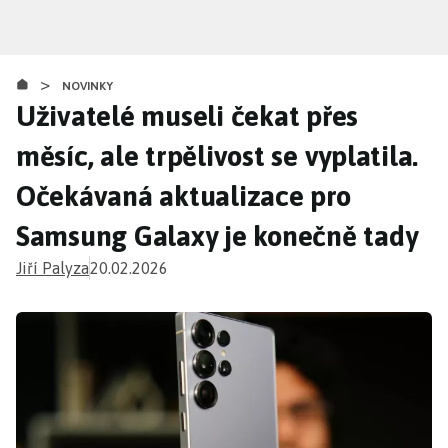
Přejít
k
hlavnímu
>
obsahu
NOVINKY
Uživatelé museli čekat přes
měsíc, ale trpělivost se vyplatila.
Očekávaná aktualizace pro
Samsung Galaxy je konečně tady
Jiří Palyza
20.02.2026