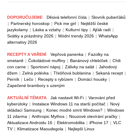
DOPORUČUJEME
Děsivá telefonní čísla
|
Slovník puberťáků
|
Partnerský horoskop
|
Pick me girl
|
Nejtěžší české
jazykolamy
|
Láska a vztahy
|
Kulturní tipy
|
Ajťák radí
|
Svátky a prázdniny 2026
|
Módní trendy 2026
|
WhatsApp
alternativy 2026
RECEPTY A VAŘENÍ
Vepřová panenka
|
Fazolky na
smetaně
|
Čokoládové muffiny
|
Banánový chlebíček
|
Chili
con carne
|
Sportovní nápoj
|
Zálivky na salát
|
Jahodový
džem
|
Zelná polévka
|
Třešňová bublanina
|
Sekaná recept
|
Perník
|
Lečo
|
Recepty s rybízem
|
Domácí housky
|
Zapečené brambory s uzeným
AKTUÁLNÍ TÉMATA
Jak nastavit Wi-Fi
|
Varování před
kyberútoky
|
Instalace Windows 11 na starší počítač
|
Nový
skládací Samsung
|
Konec modré smrti Windows?
|
Windows
11 zdarma
|
Anthropic Mythos
|
Nouzové otevírání pračky
|
Aktualizace Androidu 16
|
Elektromobilita
|
iPhone 17
|
VLC
TV
|
Klimatizace Maoudegola
|
Nejlepší Linux