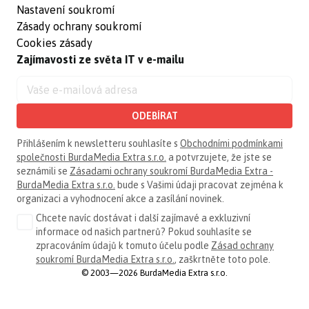
Nastavení soukromí
Zásady ochrany soukromí
Cookies zásady
Zajímavosti ze světa IT v e-mailu
ODEBÍRAT
Přihlášením k newsletteru souhlasíte s
Obchodními podmínkami
společnosti BurdaMedia Extra s.r.o.
a potvrzujete, že jste se
seznámili se
Zásadami ochrany soukromí BurdaMedia Extra -
BurdaMedia Extra s.r.o.
bude s Vašimi údaji pracovat zejména k
organizaci a vyhodnocení akce a zasílání novinek.
Chcete navíc dostávat i další zajímavé a exkluzivní
informace od našich partnerů? Pokud souhlasíte se
zpracováním údajů k tomuto účelu podle
Zásad ochrany
soukromí BurdaMedia Extra s.r.o.
, zaškrtněte toto pole.
© 2003—2026 BurdaMedia Extra s.r.o.