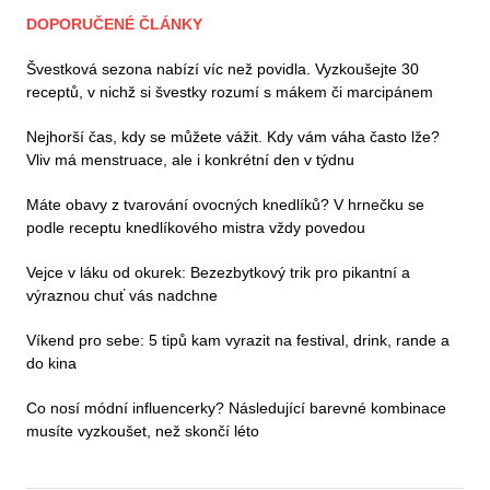
DOPORUČENÉ ČLÁNKY
Švestková sezona nabízí víc než povidla. Vyzkoušejte 30
receptů, v nichž si švestky rozumí s mákem či marcipánem
Nejhorší čas, kdy se můžete vážit. Kdy vám váha často lže?
Vliv má menstruace, ale i konkrétní den v týdnu
Máte obavy z tvarování ovocných knedlíků? V hrnečku se
podle receptu knedlíkového mistra vždy povedou
Vejce v láku od okurek: Bezezbytkový trik pro pikantní a
výraznou chuť vás nadchne
Víkend pro sebe: 5 tipů kam vyrazit na festival, drink, rande a
do kina
Co nosí módní influencerky? Následující barevné kombinace
musíte vyzkoušet, než skončí léto