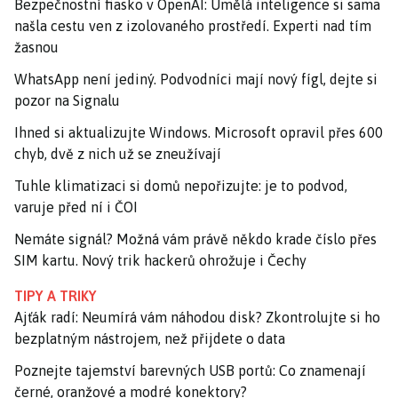
Bezpečnostní fiasko v OpenAI: Umělá inteligence si sama
našla cestu ven z izolovaného prostředí. Experti nad tím
žasnou
WhatsApp není jediný. Podvodníci mají nový fígl, dejte si
pozor na Signalu
Ihned si aktualizujte Windows. Microsoft opravil přes 600
chyb, dvě z nich už se zneužívají
Tuhle klimatizaci si domů nepořizujte: je to podvod,
varuje před ní i ČOI
Nemáte signál? Možná vám právě někdo krade číslo přes
SIM kartu. Nový trik hackerů ohrožuje i Čechy
TIPY A TRIKY
Ajťák radí: Neumírá vám náhodou disk? Zkontrolujte si ho
bezplatným nástrojem, než přijdete o data
Poznejte tajemství barevných USB portů: Co znamenají
černé, oranžové a modré konektory?