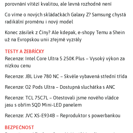
porovnání vítězí kvalitou, ale levná rozhodně není
Co víme o nových skládačkách Galaxy Z? Samsung chystá
radikální proměnu i nový model
Konec zásilek z Číny? Ale kdepak, e-shopy Temu a Shein
už na Evropskou unii zřejmě vyzrály
TESTY A ŽEBŘÍČKY
Recenze: Intel Core Ultra 5 250K Plus – Vysoký výkon za
nízkou cenu
Recenze: JBL Live 780 NC – Skvěle vybavená střední třída
Recenze: O2 Pods Ultra – Dostupná sluchátka s ANC
Recenze: TCL 75C7L – Otestovali jsme nového vládce
jasu s obřím SQD Mini-LED panelem
Recenze: JVC XS-E934B – Reproduktor s powerbankou
BEZPEČNOST