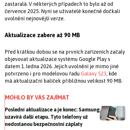
zastaralá. V některých případech to bylo až od
července 2025. Nyní se uživatelé konečně dočkali
uvolnění nejnovější verze.
Aktualizace zabere až 90 MB
Před krátkou dobou se na prvních zařízeních začaly
objevovat aktualizace systému Google Play s
datem 1. ledna 2026. Jejich uvolnění je mimo jiné
potvrzeno i pro modelovou řadu
Galaxy S23
, kde
má aktualizační balíček přibližnou velikost 90 MB.
MOHLO BY VÁS ZAJÍMAT
Poslední aktualizace a je konec: Samsung uzavírá dal
Poslední aktualizace a je konec: Samsung
uzavírá další etapu. Tyto telefony už
nedostanou bezpečnostní záplaty