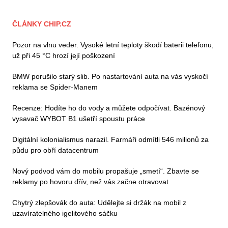
ČLÁNKY CHIP.CZ
Pozor na vlnu veder. Vysoké letní teploty škodí baterii telefonu,
už při 45 °C hrozí její poškození
BMW porušilo starý slib. Po nastartování auta na vás vyskočí
reklama se Spider-Manem
Recenze: Hodíte ho do vody a můžete odpočívat. Bazénový
vysavač WYBOT B1 ušetří spoustu práce
Digitální kolonialismus narazil. Farmáři odmítli 546 milionů za
půdu pro obří datacentrum
Nový podvod vám do mobilu propašuje „smetí“. Zbavte se
reklamy po hovoru dřív, než vás začne otravovat
Chytrý zlepšovák do auta: Udělejte si držák na mobil z
uzavíratelného igelitového sáčku