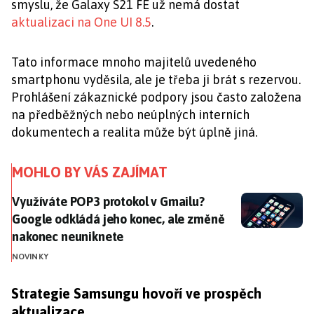
smyslu, že Galaxy S21 FE už nemá dostat
aktualizaci na One UI 8.5
.
Tato informace mnoho majitelů uvedeného
smartphonu vyděsila, ale je třeba ji brát s rezervou.
Prohlášení zákaznické podpory jsou často založena
na předběžných nebo neúplných interních
dokumentech a realita může být úplně jiná.
MOHLO BY VÁS ZAJÍMAT
Využíváte POP3 protokol v Gmailu? Google odkládá j
Využíváte POP3 protokol v Gmailu?
Google odkládá jeho konec, ale změně
nakonec neuniknete
NOVINKY
Strategie Samsungu hovoří ve prospěch
aktualizace