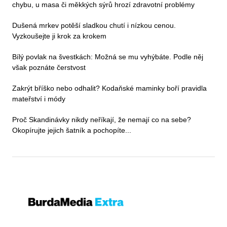
chybu, u masa či měkkých sýrů hrozí zdravotní problémy
Dušená mrkev potěší sladkou chutí i nízkou cenou.
Vyzkoušejte ji krok za krokem
Bílý povlak na švestkách: Možná se mu vyhýbáte. Podle něj
však poznáte čerstvost
Zakrýt bříško nebo odhalit? Kodaňské maminky boří pravidla
mateřství i módy
Proč Skandinávky nikdy neříkají, že nemají co na sebe?
Okopírujte jejich šatník a pochopíte...