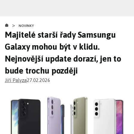
Přejít
k
hlavnímu
>
obsahu
NOVINKY
Majitelé starší řady Samsungu
Galaxy mohou být v klidu.
Nejnovější update dorazí, jen to
bude trochu později
Jiří Palyza
27.02.2026