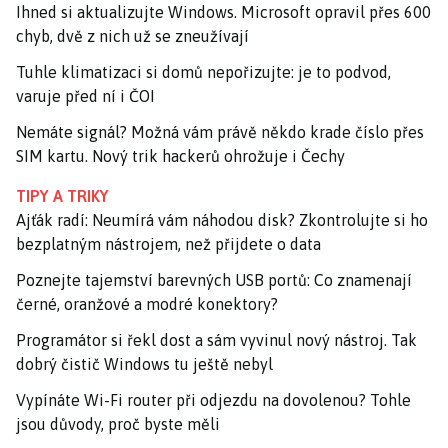
Ihned si aktualizujte Windows. Microsoft opravil přes 600
chyb, dvě z nich už se zneužívají
Tuhle klimatizaci si domů nepořizujte: je to podvod,
varuje před ní i ČOI
Nemáte signál? Možná vám právě někdo krade číslo přes
SIM kartu. Nový trik hackerů ohrožuje i Čechy
TIPY A TRIKY
Ajťák radí: Neumírá vám náhodou disk? Zkontrolujte si ho
bezplatným nástrojem, než přijdete o data
Poznejte tajemství barevných USB portů: Co znamenají
černé, oranžové a modré konektory?
Programátor si řekl dost a sám vyvinul nový nástroj. Tak
dobrý čistič Windows tu ještě nebyl
Vypínáte Wi-Fi router při odjezdu na dovolenou? Tohle
jsou důvody, proč byste měli