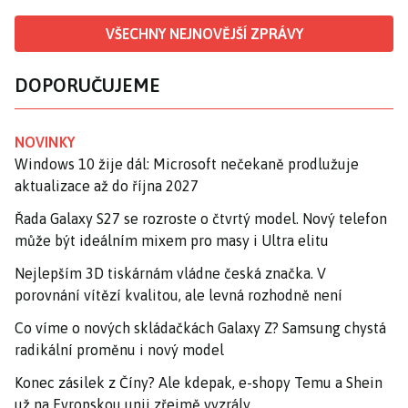
VŠECHNY NEJNOVĚJŠÍ ZPRÁVY
DOPORUČUJEME
NOVINKY
Windows 10 žije dál: Microsoft nečekaně prodlužuje
aktualizace až do října 2027
Řada Galaxy S27 se rozroste o čtvrtý model. Nový telefon
může být ideálním mixem pro masy i Ultra elitu
Nejlepším 3D tiskárnám vládne česká značka. V
porovnání vítězí kvalitou, ale levná rozhodně není
Co víme o nových skládačkách Galaxy Z? Samsung chystá
radikální proměnu i nový model
Konec zásilek z Číny? Ale kdepak, e-shopy Temu a Shein
už na Evropskou unii zřejmě vyzrály