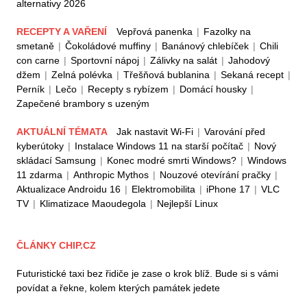
alternativy 2026
RECEPTY A VAŘENÍ
Vepřová panenka
|
Fazolky na
smetaně
|
Čokoládové muffiny
|
Banánový chlebíček
|
Chili
con carne
|
Sportovní nápoj
|
Zálivky na salát
|
Jahodový
džem
|
Zelná polévka
|
Třešňová bublanina
|
Sekaná recept
|
Perník
|
Lečo
|
Recepty s rybízem
|
Domácí housky
|
Zapečené brambory s uzeným
AKTUÁLNÍ TÉMATA
Jak nastavit Wi-Fi
|
Varování před
kyberútoky
|
Instalace Windows 11 na starší počítač
|
Nový
skládací Samsung
|
Konec modré smrti Windows?
|
Windows
11 zdarma
|
Anthropic Mythos
|
Nouzové otevírání pračky
|
Aktualizace Androidu 16
|
Elektromobilita
|
iPhone 17
|
VLC
TV
|
Klimatizace Maoudegola
|
Nejlepší Linux
ČLÁNKY CHIP.CZ
Futuristické taxi bez řidiče je zase o krok blíž. Bude si s vámi
povídat a řekne, kolem kterých památek jedete