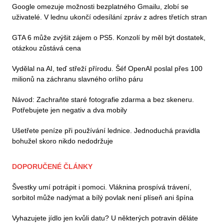
Google omezuje možnosti bezplatného Gmailu, zlobí se
uživatelé. V lednu ukončí odesílání zpráv z adres třetích stran
GTA 6 může zvýšit zájem o PS5. Konzolí by měl být dostatek,
otázkou zůstává cena
Vydělal na AI, teď střeží přírodu. Šéf OpenAI poslal přes 100
milionů na záchranu slavného orlího páru
Návod: Zachraňte staré fotografie zdarma a bez skeneru.
Potřebujete jen negativ a dva mobily
Ušetřete peníze při používání lednice. Jednoduchá pravidla
bohužel skoro nikdo nedodržuje
DOPORUČENÉ ČLÁNKY
Švestky umí potrápit i pomoci. Vláknina prospívá trávení,
sorbitol může nadýmat a bílý povlak není plíseň ani špína
Vyhazujete jídlo jen kvůli datu? U některých potravin děláte