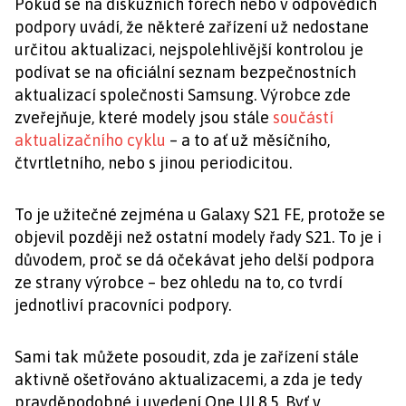
Pokud se na diskuzních fórech nebo v odpovědích
podpory uvádí, že některé zařízení už nedostane
určitou aktualizaci, nejspolehlivější kontrolou je
podívat se na oficiální seznam bezpečnostních
aktualizací společnosti Samsung. Výrobce zde
zveřejňuje, které modely jsou stále
součástí
aktualizačního cyklu
– a to ať už měsíčního,
čtvrtletního, nebo s jinou periodicitou.
To je užitečné zejména u Galaxy S21 FE, protože se
objevil později než ostatní modely řady S21. To je i
důvodem, proč se dá očekávat jeho delší podpora
ze strany výrobce – bez ohledu na to, co tvrdí
jednotliví pracovníci podpory.
Sami tak můžete posoudit, zda je zařízení stále
aktivně ošetřováno aktualizacemi, a zda je tedy
pravděpodobné i uvedení One UI 8.5. Byť v