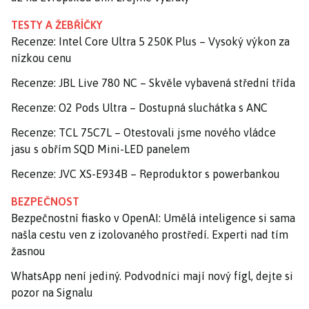
TESTY A ŽEBŘÍČKY
Recenze: Intel Core Ultra 5 250K Plus – Vysoký výkon za
nízkou cenu
Recenze: JBL Live 780 NC – Skvěle vybavená střední třída
Recenze: O2 Pods Ultra – Dostupná sluchátka s ANC
Recenze: TCL 75C7L – Otestovali jsme nového vládce
jasu s obřím SQD Mini-LED panelem
Recenze: JVC XS-E934B – Reproduktor s powerbankou
BEZPEČNOST
Bezpečnostní fiasko v OpenAI: Umělá inteligence si sama
našla cestu ven z izolovaného prostředí. Experti nad tím
žasnou
WhatsApp není jediný. Podvodníci mají nový fígl, dejte si
pozor na Signalu