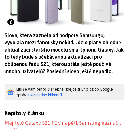
Slova, která zazněla od podpory Samsungu,
vyvolala mezi fanoušky neklid. Jde o plány ohledně
aktualizací staršího modelu smartphonu Galaxy. Jak
to tedy bude s očekávanou aktualizací pro
oblíbenou řadu S21, kterou stále ještě používá
mnoho uživatelů? Poslední slovo ještě nepadlo.
Líbí se vám tento článek? Přidejte si Chip.cz do Google
zpráv,
stačí jedno kliknutí!
Kapitoly článku
Majitelé Galaxy S21 FE v napětí. Samsung naznačil