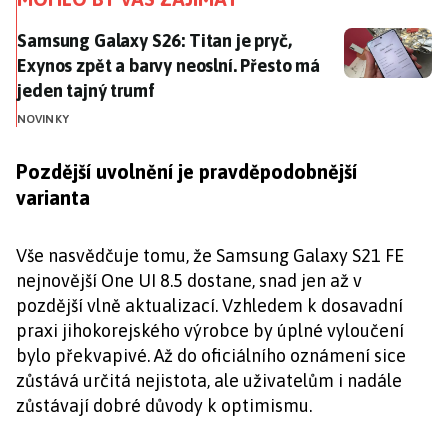
Samsung Galaxy S26: Titan je pryč, Exynos zpět a barv
Samsung Galaxy S26: Titan je pryč,
Exynos zpět a barvy neoslní. Přesto má
jeden tajný trumf
NOVINKY
Pozdější uvolnění je pravděpodobnější
varianta
Vše nasvědčuje tomu, že Samsung Galaxy S21 FE
nejnovější One UI 8.5 dostane, snad jen až v
pozdější vlně aktualizací. Vzhledem k dosavadní
praxi jihokorejského výrobce by úplné vyloučení
bylo překvapivé. Až do oficiálního oznámení sice
zůstává určitá nejistota, ale uživatelům i nadále
zůstávají dobré důvody k optimismu.