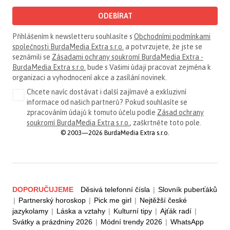
ODEBÍRAT
Přihlášením k newsletteru souhlasíte s
Obchodními podmínkami
společnosti BurdaMedia Extra s.r.o.
a potvrzujete, že jste se
seznámili se
Zásadami ochrany soukromí BurdaMedia Extra -
BurdaMedia Extra s.r.o.
bude s Vašimi údaji pracovat zejména k
organizaci a vyhodnocení akce a zasílání novinek.
Chcete navíc dostávat i další zajímavé a exkluzivní
informace od našich partnerů? Pokud souhlasíte se
zpracováním údajů k tomuto účelu podle
Zásad ochrany
soukromí BurdaMedia Extra s.r.o.
, zaškrtněte toto pole.
© 2003—2026 BurdaMedia Extra s.r.o.
DOPORUČUJEME
Děsivá telefonní čísla
|
Slovník puberťáků
|
Partnerský horoskop
|
Pick me girl
|
Nejtěžší české
jazykolamy
|
Láska a vztahy
|
Kulturní tipy
|
Ajťák radí
|
Svátky a prázdniny 2026
|
Módní trendy 2026
|
WhatsApp