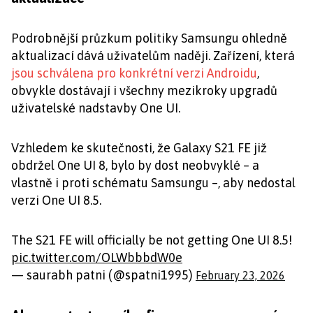
Podrobnější průzkum politiky Samsungu ohledně
aktualizací dává uživatelům naději. Zařízení, která
jsou schválena pro konkrétní verzi Androidu
,
obvykle dostávají i všechny mezikroky upgradů
uživatelské nadstavby One UI.
Vzhledem ke skutečnosti, že Galaxy S21 FE již
obdržel One UI 8, bylo by dost neobvyklé – a
vlastně i proti schématu Samsungu –, aby nedostal
verzi One UI 8.5.
The S21 FE will officially be not getting One UI 8.5!
pic.twitter.com/OLWbbbdW0e
— saurabh patni (@spatni1995)
February 23, 2026