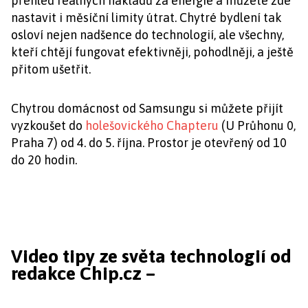
přehled reálných nákladů za energie a můžete zde
nastavit i měsíční limity útrat. Chytré bydlení tak
osloví nejen nadšence do technologií, ale všechny,
kteří chtějí fungovat efektivněji, pohodlněji, a ještě
přitom ušetřit.
Chytrou domácnost od Samsungu si můžete přijít
vyzkoušet do
holešovického Chapteru
(U Průhonu 0,
Praha 7) od 4. do 5. října. Prostor je otevřený od 10
do 20 hodin.
Video tipy ze světa technologií od
redakce Chip.cz –