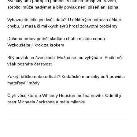
Švestky umí potrápit i pomoci. Vláknina prospívá trávení,
sorbitol může nadýmat a bílý povlak není plíseň ani špína
Vyhazujete jídlo jen kvůli datu? U některých potravin děláte
chybu, u masa či měkkých sýrů hrozí zdravotní problémy
Dušená mrkev potěší sladkou chutí i nízkou cenou.
Vyzkoušejte ji krok za krokem
Bílý povlak na švestkách: Možná se mu vyhýbáte. Podle něj
však poznáte čerstvost
Zakrýt bříško nebo odhalit? Kodaňské maminky boří pravidla
mateřství i módy
Čtyři věci, které o Whitney Houston možná nevíte: Odmítl ji
bratr Michaela Jacksona a měla milenku