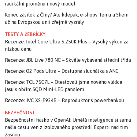
radikální proměnu i nový model
Konec zásilek z Číny? Ale kdepak, e-shopy Temu a Shein
už na Evropskou unii zřejmě vyzrály
TESTY A ŽEBŘÍČKY
Recenze: Intel Core Ultra 5 250K Plus – Vysoký výkon za
nízkou cenu
Recenze: JBL Live 780 NC – Skvěle vybavená střední třída
Recenze: O2 Pods Ultra – Dostupná sluchátka s ANC
Recenze: TCL 75C7L – Otestovali jsme nového vládce
jasu s obřím SQD Mini-LED panelem
Recenze: JVC XS-E934B – Reproduktor s powerbankou
BEZPEČNOST
Bezpečnostní fiasko v OpenAI: Umělá inteligence si sama
našla cestu ven z izolovaného prostředí. Experti nad tím
žasnou