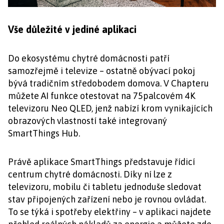
Vše důležité v jediné aplikaci
Do ekosystému chytré domácnosti patří
samozřejmě i televize – ostatně obývací pokoj
bývá tradičním středobodem domova. V Chapteru
můžete AI funkce otestovat na 75palcovém 4K
televizoru Neo QLED, jenž nabízí krom vynikajících
obrazových vlastností také integrovaný
SmartThings Hub.
Právě aplikace SmartThings představuje řídicí
centrum chytré domácnosti. Díky ní lze z
televizoru, mobilu či tabletu jednoduše sledovat
stav připojených zařízení nebo je rovnou ovládat.
To se týká i spotřeby elektřiny – v aplikaci najdete