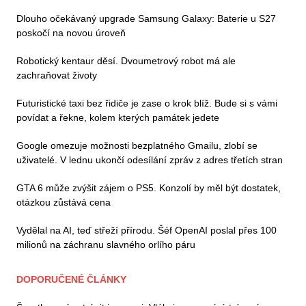
Dlouho očekávaný upgrade Samsung Galaxy: Baterie u S27
poskočí na novou úroveň
Robotický kentaur děsí. Dvoumetrový robot má ale
zachraňovat životy
Futuristické taxi bez řidiče je zase o krok blíž. Bude si s vámi
povídat a řekne, kolem kterých památek jedete
Google omezuje možnosti bezplatného Gmailu, zlobí se
uživatelé. V lednu ukončí odesílání zpráv z adres třetích stran
GTA 6 může zvýšit zájem o PS5. Konzolí by měl být dostatek,
otázkou zůstává cena
Vydělal na AI, teď střeží přírodu. Šéf OpenAI poslal přes 100
milionů na záchranu slavného orlího páru
DOPORUČENÉ ČLÁNKY