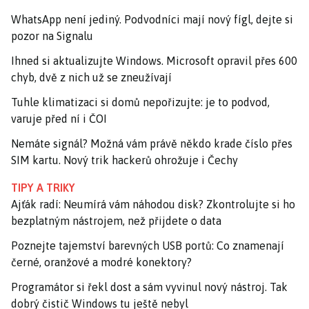
WhatsApp není jediný. Podvodníci mají nový fígl, dejte si
pozor na Signalu
Ihned si aktualizujte Windows. Microsoft opravil přes 600
chyb, dvě z nich už se zneužívají
Tuhle klimatizaci si domů nepořizujte: je to podvod,
varuje před ní i ČOI
Nemáte signál? Možná vám právě někdo krade číslo přes
SIM kartu. Nový trik hackerů ohrožuje i Čechy
TIPY A TRIKY
Ajťák radí: Neumírá vám náhodou disk? Zkontrolujte si ho
bezplatným nástrojem, než přijdete o data
Poznejte tajemství barevných USB portů: Co znamenají
černé, oranžové a modré konektory?
Programátor si řekl dost a sám vyvinul nový nástroj. Tak
dobrý čistič Windows tu ještě nebyl