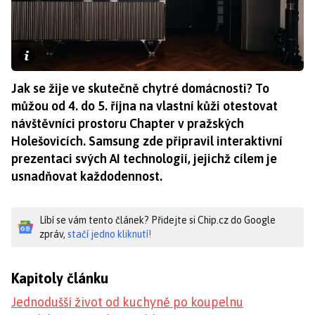
Jak se žije ve skutečně chytré domácnosti? To
můžou od 4. do 5. října na vlastní kůži otestovat
návštěvníci prostoru Chapter v pražských
Holešovicích. Samsung zde připravil interaktivní
prezentaci svých AI technologií, jejichž cílem je
usnadňovat každodennost.
Líbí se vám tento článek? Přidejte si Chip.cz do Google
zpráv,
stačí jedno kliknutí!
Kapitoly článku
Jednodušší život od kuchyně po koupelnu