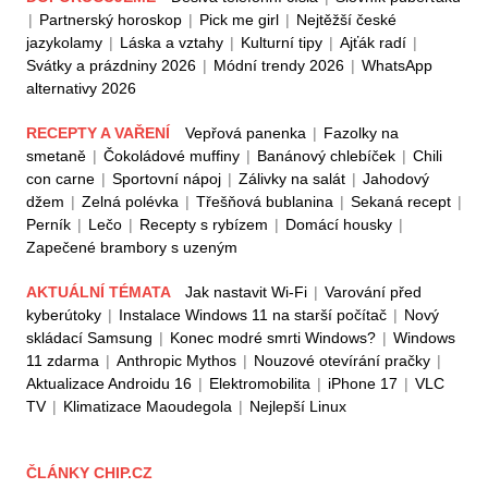
|
Partnerský horoskop
|
Pick me girl
|
Nejtěžší české
jazykolamy
|
Láska a vztahy
|
Kulturní tipy
|
Ajťák radí
|
Svátky a prázdniny 2026
|
Módní trendy 2026
|
WhatsApp
alternativy 2026
RECEPTY A VAŘENÍ
Vepřová panenka
|
Fazolky na
smetaně
|
Čokoládové muffiny
|
Banánový chlebíček
|
Chili
con carne
|
Sportovní nápoj
|
Zálivky na salát
|
Jahodový
džem
|
Zelná polévka
|
Třešňová bublanina
|
Sekaná recept
|
Perník
|
Lečo
|
Recepty s rybízem
|
Domácí housky
|
Zapečené brambory s uzeným
AKTUÁLNÍ TÉMATA
Jak nastavit Wi-Fi
|
Varování před
kyberútoky
|
Instalace Windows 11 na starší počítač
|
Nový
skládací Samsung
|
Konec modré smrti Windows?
|
Windows
11 zdarma
|
Anthropic Mythos
|
Nouzové otevírání pračky
|
Aktualizace Androidu 16
|
Elektromobilita
|
iPhone 17
|
VLC
TV
|
Klimatizace Maoudegola
|
Nejlepší Linux
ČLÁNKY CHIP.CZ