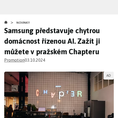
Přejít
k
hlavnímu
>
obsahu
NOVINKY
Samsung představuje chytrou
domácnost řízenou AI. Zažít ji
můžete v pražském Chapteru
Promotion
03.10.2024
AD