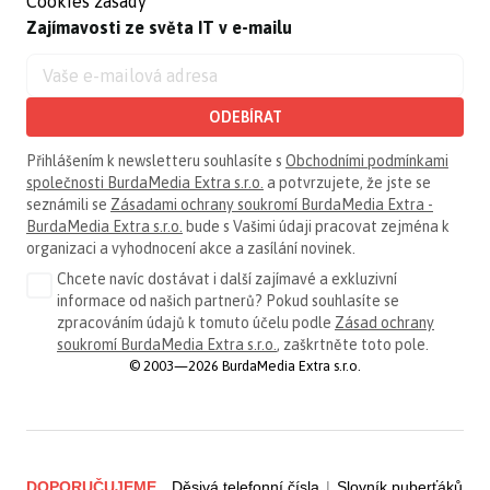
Cookies zásady
Zajímavosti ze světa IT v e-mailu
ODEBÍRAT
Přihlášením k newsletteru souhlasíte s
Obchodními podmínkami
společnosti BurdaMedia Extra s.r.o.
a potvrzujete, že jste se
seznámili se
Zásadami ochrany soukromí BurdaMedia Extra -
BurdaMedia Extra s.r.o.
bude s Vašimi údaji pracovat zejména k
organizaci a vyhodnocení akce a zasílání novinek.
Chcete navíc dostávat i další zajímavé a exkluzivní
informace od našich partnerů? Pokud souhlasíte se
zpracováním údajů k tomuto účelu podle
Zásad ochrany
soukromí BurdaMedia Extra s.r.o.
, zaškrtněte toto pole.
© 2003—2026 BurdaMedia Extra s.r.o.
DOPORUČUJEME
Děsivá telefonní čísla
|
Slovník puberťáků