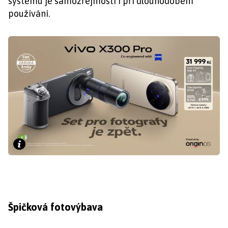
systému je samozřejmostí i při dlouhodobém
používání.
Špičková fotovýbava