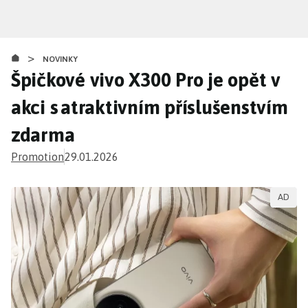
Přejít
k
hlavnímu
>
obsahu
NOVINKY
Špičkové vivo X300 Pro je opět v
akci s atraktivním příslušenstvím
zdarma
Promotion
29.01.2026
AD