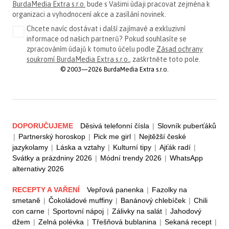
BurdaMedia Extra s.r.o.
bude s Vašimi údaji pracovat zejména k
organizaci a vyhodnocení akce a zasílání novinek.
Chcete navíc dostávat i další zajímavé a exkluzivní
informace od našich partnerů? Pokud souhlasíte se
zpracováním údajů k tomuto účelu podle
Zásad ochrany
soukromí BurdaMedia Extra s.r.o.
, zaškrtněte toto pole.
© 2003—2026 BurdaMedia Extra s.r.o.
DOPORUČUJEME
Děsivá telefonní čísla
|
Slovník puberťáků
|
Partnerský horoskop
|
Pick me girl
|
Nejtěžší české
jazykolamy
|
Láska a vztahy
|
Kulturní tipy
|
Ajťák radí
|
Svátky a prázdniny 2026
|
Módní trendy 2026
|
WhatsApp
alternativy 2026
RECEPTY A VAŘENÍ
Vepřová panenka
|
Fazolky na
smetaně
|
Čokoládové muffiny
|
Banánový chlebíček
|
Chili
con carne
|
Sportovní nápoj
|
Zálivky na salát
|
Jahodový
džem
|
Zelná polévka
|
Třešňová bublanina
|
Sekaná recept
|