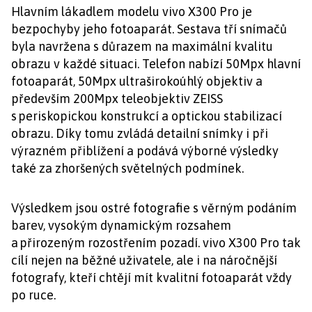
Hlavním lákadlem modelu vivo X300 Pro je
bezpochyby jeho fotoaparát. Sestava tří snímačů
byla navržena s důrazem na maximální kvalitu
obrazu v každé situaci. Telefon nabízí 50Mpx hlavní
fotoaparát, 50Mpx ultraširokoúhlý objektiv a
především 200Mpx teleobjektiv ZEISS
s periskopickou konstrukcí a optickou stabilizací
obrazu. Díky tomu zvládá detailní snímky i při
výrazném přiblížení a podává výborné výsledky
také za zhoršených světelných podmínek.
Výsledkem jsou ostré fotografie s věrným podáním
barev, vysokým dynamickým rozsahem
a přirozeným rozostřením pozadí. vivo X300 Pro tak
cílí nejen na běžné uživatele, ale i na náročnější
fotografy, kteří chtějí mít kvalitní fotoaparát vždy
po ruce.