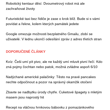
Robotický kentaur děsí. Dvoumetrový robot má ale
zachraňovat životy
Futuristické taxi bez řidiče je zase o krok blíž. Bude si s vámi
povídat a řekne, kolem kterých památek jedete
Google omezuje možnosti bezplatného Gmailu, zlobí se
uživatelé. V lednu ukončí odesílání zpráv z adres třetích stran
DOPORUČENÉ ČLÁNKY
Kvíz: Češi umí pít pivo, ale ne každý umí mluvit pivní řečí. Kdo
zná pojmy čochtan nebo patok, možná zvládne aspoň 6/10
Nadýchané americké palačinky: Těsto na pravé pancakes
nechte odpočinout a pozor na správný okamžik otočení
Zbavte se nadbytku úrody chytře. Cuketové špagety s mletým
masem jsou naprostý hit
Recept na vláčnou hrnkovou bábovku z pomazánkového