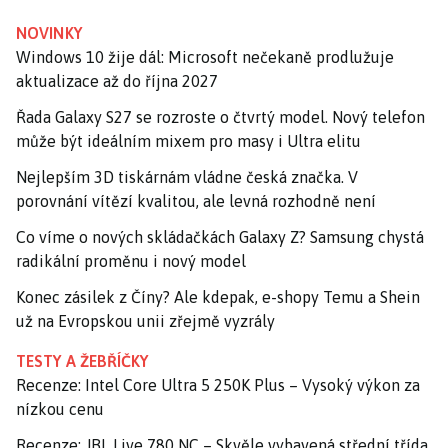
NOVINKY
Windows 10 žije dál: Microsoft nečekaně prodlužuje
aktualizace až do října 2027
Řada Galaxy S27 se rozroste o čtvrtý model. Nový telefon
může být ideálním mixem pro masy i Ultra elitu
Nejlepším 3D tiskárnám vládne česká značka. V
porovnání vítězí kvalitou, ale levná rozhodně není
Co víme o nových skládačkách Galaxy Z? Samsung chystá
radikální proměnu i nový model
Konec zásilek z Číny? Ale kdepak, e-shopy Temu a Shein
už na Evropskou unii zřejmě vyzrály
TESTY A ŽEBŘÍČKY
Recenze: Intel Core Ultra 5 250K Plus – Vysoký výkon za
nízkou cenu
Recenze: JBL Live 780 NC – Skvěle vybavená střední třída