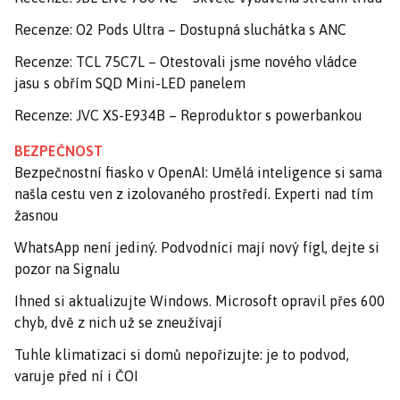
Recenze: O2 Pods Ultra – Dostupná sluchátka s ANC
Recenze: TCL 75C7L – Otestovali jsme nového vládce
jasu s obřím SQD Mini-LED panelem
Recenze: JVC XS-E934B – Reproduktor s powerbankou
BEZPEČNOST
Bezpečnostní fiasko v OpenAI: Umělá inteligence si sama
našla cestu ven z izolovaného prostředí. Experti nad tím
žasnou
WhatsApp není jediný. Podvodníci mají nový fígl, dejte si
pozor na Signalu
Ihned si aktualizujte Windows. Microsoft opravil přes 600
chyb, dvě z nich už se zneužívají
Tuhle klimatizaci si domů nepořizujte: je to podvod,
varuje před ní i ČOI