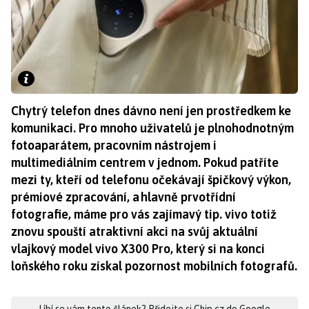
Chytrý telefon dnes dávno není jen prostředkem ke
komunikaci. Pro mnoho uživatelů je plnohodnotným
fotoaparátem, pracovním nástrojem i
multimediálním centrem v jednom. Pokud patříte
mezi ty, kteří od telefonu očekávají špičkový výkon,
prémiové zpracování, a hlavně prvotřídní
fotografie, máme pro vás zajímavý tip. vivo totiž
znovu spouští atraktivní akci na svůj aktuální
vlajkový model vivo X300 Pro, který si na konci
loňského roku získal pozornost mobilních fotografů.
Líbí se vám tento článek? Přidejte si Chip.cz do Google