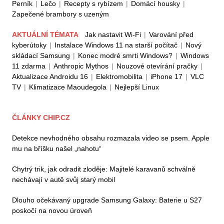
Perník
|
Lečo
|
Recepty s rybízem
|
Domácí housky
|
Zapečené brambory s uzeným
AKTUÁLNÍ TÉMATA
Jak nastavit Wi-Fi
|
Varování před
kyberútoky
|
Instalace Windows 11 na starší počítač
|
Nový
skládací Samsung
|
Konec modré smrti Windows?
|
Windows
11 zdarma
|
Anthropic Mythos
|
Nouzové otevírání pračky
|
Aktualizace Androidu 16
|
Elektromobilita
|
iPhone 17
|
VLC
TV
|
Klimatizace Maoudegola
|
Nejlepší Linux
ČLÁNKY CHIP.CZ
Detekce nevhodného obsahu rozmazala video se psem. Apple
mu na bříšku našel „nahotu“
Chytrý trik, jak odradit zloděje: Majitelé karavanů schválně
nechávají v autě svůj starý mobil
Dlouho očekávaný upgrade Samsung Galaxy: Baterie u S27
poskočí na novou úroveň