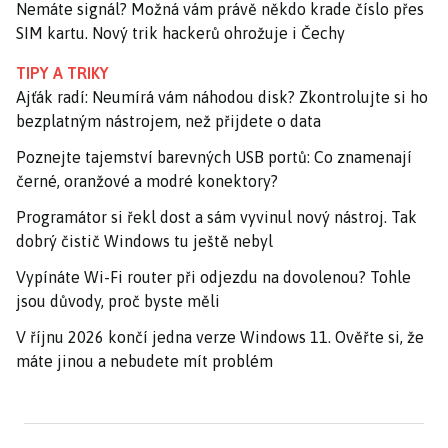
Nemáte signál? Možná vám právě někdo krade číslo přes
SIM kartu. Nový trik hackerů ohrožuje i Čechy
TIPY A TRIKY
Ajťák radí: Neumírá vám náhodou disk? Zkontrolujte si ho
bezplatným nástrojem, než přijdete o data
Poznejte tajemství barevných USB portů: Co znamenají
černé, oranžové a modré konektory?
Programátor si řekl dost a sám vyvinul nový nástroj. Tak
dobrý čistič Windows tu ještě nebyl
Vypínáte Wi-Fi router při odjezdu na dovolenou? Tohle
jsou důvody, proč byste měli
V říjnu 2026 končí jedna verze Windows 11. Ověřte si, že
máte jinou a nebudete mít problém