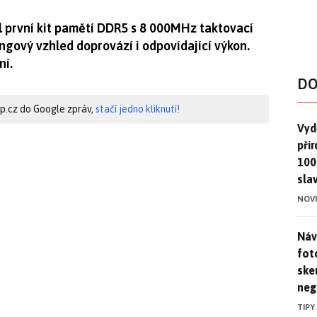
il první kit pamětí DDR5 s 8 000MHz taktovací
ngový vzhled doprovází i odpovídající výkon.
ní.
DO
hip.cz do Google zpráv,
stačí jedno kliknutí!
Vydě
Vydě
pří
100
sla
NOV
Náv
Náv
fot
ske
neg
TIPY