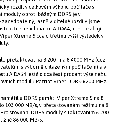
cký rozdíl v celkovém výkonu počítače s
 moduly oproti běžným DDR5 je v
zanedbatelný, jasně viditelné rozdíly jsme
stnosti v benchmarku AIDA64, kde dosahují
per Xtreme 5 cca o třetinu vyšší výsledek v
uly.
lo přetaktovat na 8 200 i na 8 4000 MHz (což
vatelům s výborně chlazeným počítačem) a v
stu AIDA64 ještě o cca šest procent výše než u
covních modulů Patriot Viper DDR5-6200 MHz.
4 naměřil u DDR5 pamětí Viper Xtreme 5 na 8
lo 103 000 MB/s, v přetaktovaném režimu na 8
 Pro srovnání DDR5 moduly s taktováním 6 200
ližně 86 000 MB/s.