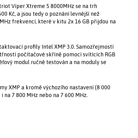
triot Viper Xtreme 5 8000MHz se na trh
00 Kč, a jsou tedy o poznání levnější než
z frekvencí, které v kitu 2x 16 GB přijdou na
aktovací profily Intel XMP 3.0. Samozřejmostí
řností počítačové skříně pomocí svítících RGB
ěťový modul ručně testován a na moduly se
imy XMP a kromě výchozího nastavení (8 000
i na 7 800 MHz nebo na 7 600 MHz.