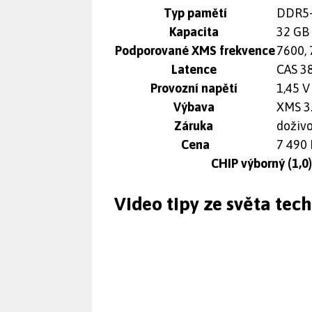
Typ pamětí
DDR5-
Kapacita
32 GB 
Podporované XMS frekvence
7600,
Latence
CAS 3
Provozní napětí
1,45 V
Výbava
XMS 3
Záruka
doživo
Cena
7 490 
CHIP výborný (1,0)
Video tipy ze světa tec