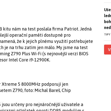
Uše
Uše
led
boh
ned
itu nám na test poslala firma Patriot. Jedná
lejší operační paměti dostupné pro
TIPY
znamená, že k jejich plnému využití potřebujete
h je na trhu zatím jen málo. My jsme na test
V
ing Z790 Plus Wi-Fi (s nejnovější verzí BIOS
esor Intel Core i9-12900K.
er Xtreme 5 8000MHz podporují jen
setem Z790, foto: Michal Bareš, Chip
jsou určeny pro nejnáročnější uživatele a
 výrazný příplatek oproti DDR5 modulům s