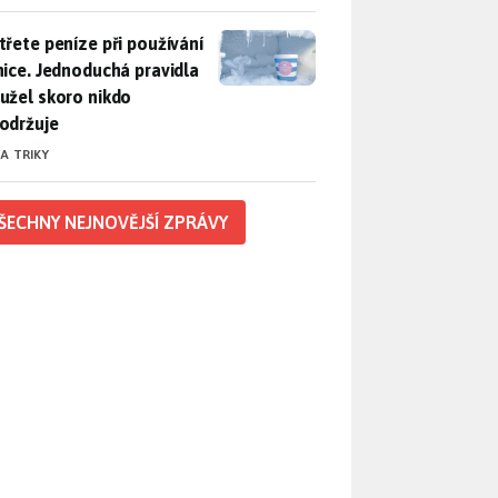
třete peníze při používání lednice. Jednoduchá pravidla bohuž
třete peníze při používání
nice. Jednoduchá pravidla
užel skoro nikdo
održuje
 A TRIKY
ŠECHNY NEJNOVĚJŠÍ ZPRÁVY