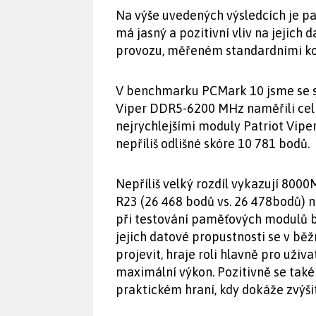
Na výše uvedených výsledcích je p
má jasný a pozitivní vliv na jejich
provozu, měřeném standardními ko
V benchmarku PCMark 10 jsme se 
Viper DDR5-6200 MHz naměřili celk
nejrychlejšími moduly Patriot Vip
nepříliš odlišné skóre 10 781 bodů.
Nepříliš velký rozdíl vykazují 80
R23 (26 468 bodů vs. 26 478bodů) n
při testování paměťových modulů b
jejich datové propustnosti se v bě
projevit, hraje roli hlavně pro uživ
maximální výkon. Pozitivně se také
praktickém hraní, kdy dokáže zvýšit