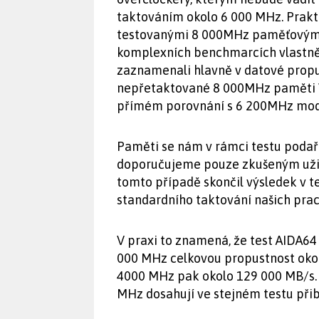
taktováním okolo 6 000 MHz. Prakti
testovanými 8 000MHz paměťovými
komplexních benchmarcích vlastně 
zaznamenali hlavně v datové propu
nepřetaktované 8 000MHz paměti Vi
přímém porovnání s 6 200MHz mod
Paměti se nám v rámci testu podaři
doporučujeme pouze zkušeným uži
tomto případě skončil výsledek v te
standardního taktování našich pra
V praxi to znamená, že test AIDA6
000 MHz celkovou propustnost oko
4000 MHz pak okolo 129 000 MB/s.
MHz dosahují ve stejném testu přib