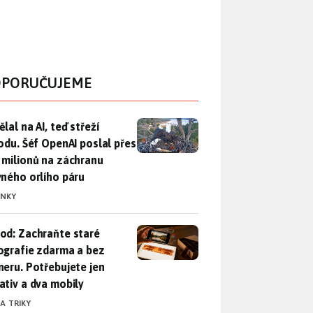
PORUČUJEME
lal na AI, teď střeží přírodu. Šéf OpenAI poslal přes 100 mili
lal na AI, teď střeží
rodu. Šéf OpenAI poslal přes
 milionů na záchranu
vného orlího páru
INKY
od: Zachraňte staré fotografie zdarma a bez skeneru. Potřebuje
od: Zachraňte staré
ografie zdarma a bez
neru. Potřebujete jen
ativ a dva mobily
 A TRIKY