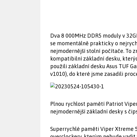
Dva 8 000MHz DDR5 moduly v 32GB k
se momentálně prakticky o nejrych
nejmodernější stolní počítače. To 
kompatibilní základní desku, kterýc
použili základní desku Asus TUF Gam
v1010), do které jsme zasadili proc
Plnou rychlost pamětí Patriot Vip
nejmodernější základní desky s čip
Superrychlé paměti Viper Xtreme 5 
overclockery, kterým nebude vadit