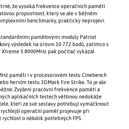
atrné, že vysoká frekvence operačních pamětí
 datovou propustnost, který se ale v běžném
mplexními benchmarky, prakticky neprojeví.
standardními paměťovými moduly Patriot
ový výsledek na úrovni 10 772 bodů, zatímco s
er Xtreme 5 8000MHz pak počítač vykázal
00MHz paměti i v procesorovém testu Cinebench
ebo herním testu 3DMark Fire Strike. To je ale
ěžné. Zvýšení pracovní frekvence pamětí a
žných aplikačních testech většinou nedokáže
atele, kteří ze své sestavy potřebují vymáčknout
 rychlejší operační paměť projevuje při
 rychlost o několik potřebných FPS.