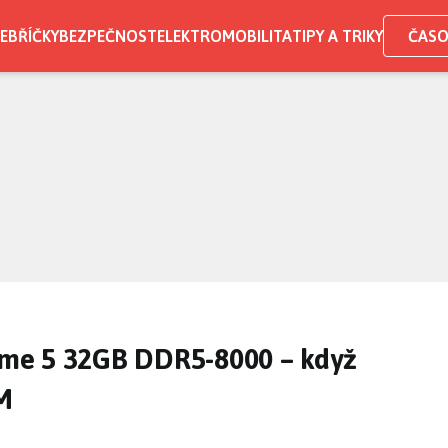
EBŘÍČKY
BEZPEČNOST
ELEKTROMOBILITA
TIPY A TRIKY
ČASO
reme 5 32GB DDR5-8000 – když
AM