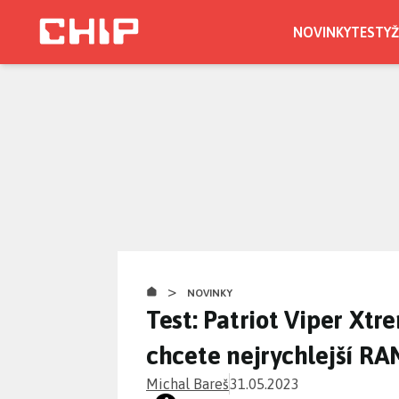
Přejít
k
NOVINKY
TESTY
Ž
hlavnímu
obsahu
>
NOVINKY
Test: Patriot Viper Xt
chcete nejrychlejší R
Michal Bareš
31.05.2023