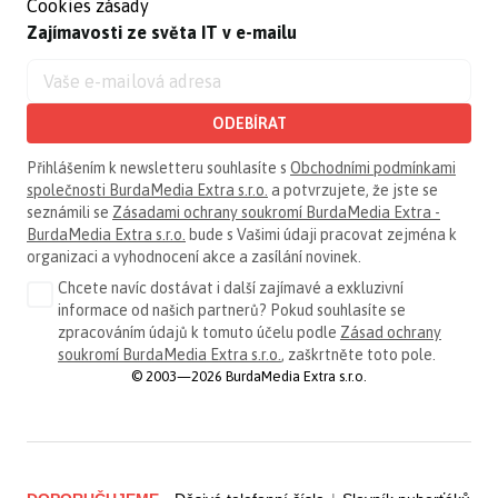
Cookies zásady
Zajímavosti ze světa IT v e-mailu
ODEBÍRAT
Přihlášením k newsletteru souhlasíte s
Obchodními podmínkami
společnosti BurdaMedia Extra s.r.o.
a potvrzujete, že jste se
seznámili se
Zásadami ochrany soukromí BurdaMedia Extra -
BurdaMedia Extra s.r.o.
bude s Vašimi údaji pracovat zejména k
organizaci a vyhodnocení akce a zasílání novinek.
Chcete navíc dostávat i další zajímavé a exkluzivní
informace od našich partnerů? Pokud souhlasíte se
zpracováním údajů k tomuto účelu podle
Zásad ochrany
soukromí BurdaMedia Extra s.r.o.
, zaškrtněte toto pole.
© 2003—2026 BurdaMedia Extra s.r.o.