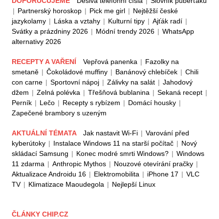
DOPORUČUJEME
Děsivá telefonní čísla
|
Slovník puberťáků
|
Partnerský horoskop
|
Pick me girl
|
Nejtěžší české
jazykolamy
|
Láska a vztahy
|
Kulturní tipy
|
Ajťák radí
|
Svátky a prázdniny 2026
|
Módní trendy 2026
|
WhatsApp
alternativy 2026
RECEPTY A VAŘENÍ
Vepřová panenka
|
Fazolky na
smetaně
|
Čokoládové muffiny
|
Banánový chlebíček
|
Chili
con carne
|
Sportovní nápoj
|
Zálivky na salát
|
Jahodový
džem
|
Zelná polévka
|
Třešňová bublanina
|
Sekaná recept
|
Perník
|
Lečo
|
Recepty s rybízem
|
Domácí housky
|
Zapečené brambory s uzeným
AKTUÁLNÍ TÉMATA
Jak nastavit Wi-Fi
|
Varování před
kyberútoky
|
Instalace Windows 11 na starší počítač
|
Nový
skládací Samsung
|
Konec modré smrti Windows?
|
Windows
11 zdarma
|
Anthropic Mythos
|
Nouzové otevírání pračky
|
Aktualizace Androidu 16
|
Elektromobilita
|
iPhone 17
|
VLC
TV
|
Klimatizace Maoudegola
|
Nejlepší Linux
ČLÁNKY CHIP.CZ