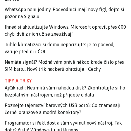
WhatsApp není jediný. Podvodníci mají nový fígl, dejte si
pozor na Signalu
Ihned si aktualizujte Windows. Microsoft opravil přes 600
chyb, dvě z nich už se zneužívají
Tuhle klimatizaci si domů nepořizujte: je to podvod,
varuje před ní i ČOI
Nemáte signál? Možná vám právě někdo krade číslo přes
SIM kartu. Nový trik hackerů ohrožuje i Čechy
TIPY A TRIKY
Ajťák radí: Neumírá vám náhodou disk? Zkontrolujte si ho
bezplatným nástrojem, než přijdete o data
Poznejte tajemství barevných USB portů: Co znamenají
černé, oranžové a modré konektory?
Programátor si řekl dost a sám vyvinul nový nástroj. Tak
dobrý čistič Windows tu ještě nebyl