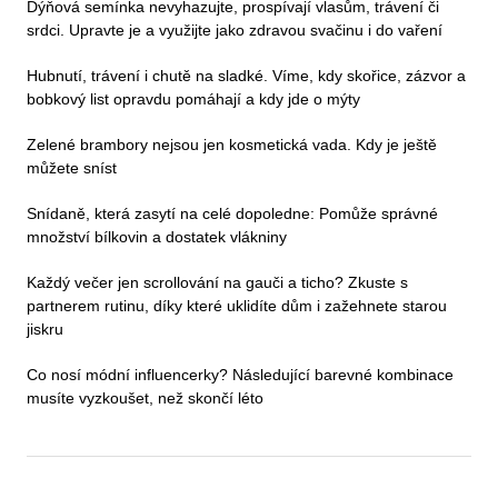
Dýňová semínka nevyhazujte, prospívají vlasům, trávení či
srdci. Upravte je a využijte jako zdravou svačinu i do vaření
Hubnutí, trávení i chutě na sladké. Víme, kdy skořice, zázvor a
bobkový list opravdu pomáhají a kdy jde o mýty
Zelené brambory nejsou jen kosmetická vada. Kdy je ještě
můžete sníst
Snídaně, která zasytí na celé dopoledne: Pomůže správné
množství bílkovin a dostatek vlákniny
Každý večer jen scrollování na gauči a ticho? Zkuste s
partnerem rutinu, díky které uklidíte dům i zažehnete starou
jiskru
Co nosí módní influencerky? Následující barevné kombinace
musíte vyzkoušet, než skončí léto