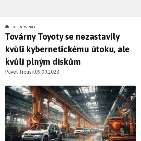
Přejít
k
hlavnímu
>
obsahu
NOVINKY
Továrny Toyoty se nezastavily
kvůli kybernetickému útoku, ale
kvůli plným diskům
Pavel Trousil
09.09.2023