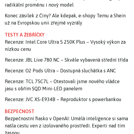
radikální proměnu i nový model
Konec zásilek z Číny? Ale kdepak, e-shopy Temu a Shein
už na Evropskou unii zřejmě vyzrály
TESTY A ŽEBŘÍČKY
Recenze: Intel Core Ultra 5 250K Plus – Vysoký výkon za
nízkou cenu
Recenze: JBL Live 780 NC – Skvěle vybavená střední třída
Recenze: O2 Pods Ultra – Dostupná sluchátka s ANC
Recenze: TCL 75C7L – Otestovali jsme nového vládce
jasu s obřím SQD Mini-LED panelem
Recenze: JVC XS-E934B – Reproduktor s powerbankou
BEZPEČNOST
Bezpečnostní fiasko v OpenAI: Umělá inteligence si sama
našla cestu ven z izolovaného prostředí. Experti nad tím
žasnou