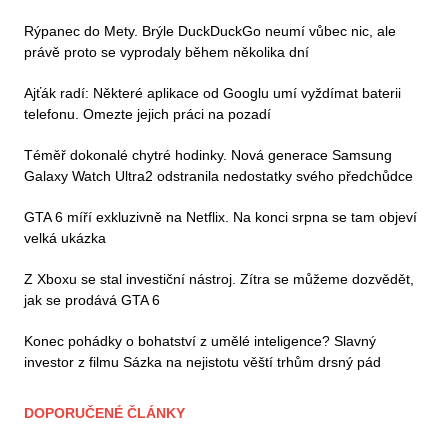
Rýpanec do Mety. Brýle DuckDuckGo neumí vůbec nic, ale
právě proto se vyprodaly během několika dní
Ajťák radí: Některé aplikace od Googlu umí vyždímat baterii
telefonu. Omezte jejich práci na pozadí
Téměř dokonalé chytré hodinky. Nová generace Samsung
Galaxy Watch Ultra2 odstranila nedostatky svého předchůdce
GTA 6 míří exkluzivně na Netflix. Na konci srpna se tam objeví
velká ukázka
Z Xboxu se stal investiční nástroj. Zítra se můžeme dozvědět,
jak se prodává GTA 6
Konec pohádky o bohatství z umělé inteligence? Slavný
investor z filmu Sázka na nejistotu věští trhům drsný pád
DOPORUČENÉ ČLÁNKY