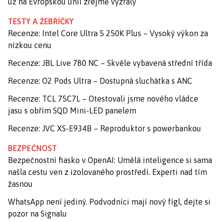
už na Evropskou unii zřejmě vyzrály
TESTY A ŽEBŘÍČKY
Recenze: Intel Core Ultra 5 250K Plus – Vysoký výkon za
nízkou cenu
Recenze: JBL Live 780 NC – Skvěle vybavená střední třída
Recenze: O2 Pods Ultra – Dostupná sluchátka s ANC
Recenze: TCL 75C7L – Otestovali jsme nového vládce
jasu s obřím SQD Mini-LED panelem
Recenze: JVC XS-E934B – Reproduktor s powerbankou
BEZPEČNOST
Bezpečnostní fiasko v OpenAI: Umělá inteligence si sama
našla cestu ven z izolovaného prostředí. Experti nad tím
žasnou
WhatsApp není jediný. Podvodníci mají nový fígl, dejte si
pozor na Signalu