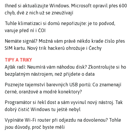
Ihned si aktualizujte Windows. Microsoft opravil přes 600
chyb, dvě z nich už se zneužívají
Tuhle klimatizaci si domů nepořizujte: je to podvod,
varuje před ní i ČOI
Nemáte signál? Možná vám právě někdo krade číslo přes
SIM kartu. Nový trik hackerů ohrožuje i Čechy
TIPY A TRIKY
Ajťák radí: Neumírá vám náhodou disk? Zkontrolujte si ho
bezplatným nástrojem, než přijdete o data
Poznejte tajemství barevných USB portů: Co znamenají
černé, oranžové a modré konektory?
Programátor si řekl dost a sám vyvinul nový nástroj. Tak
dobrý čistič Windows tu ještě nebyl
Vypínáte Wi-Fi router při odjezdu na dovolenou? Tohle
jsou důvody, proč byste měli