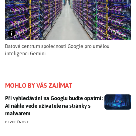
Datové centrum společnosti Google pro umělou
inteligenci Gemini.
MOHLO BY VÁS ZAJÍMAT
Při vyhledávání na Googlu buďte opatrní: AI náhle ve
Při vyhledávání na Googlu buďte opatrní:
AI náhle vede uživatele na stránky s
malwarem
BEZPEČNOST