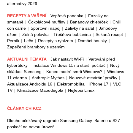
alternativy 2026
RECEPTY A VAŘENÍ
Vepřová panenka
|
Fazolky na
smetaně
|
Čokoládové muffiny
|
Banánový chlebíček
|
Chili
con carne
|
Sportovní nápoj
|
Zálivky na salát
|
Jahodový
džem
|
Zelná polévka
|
Třešňová bublanina
|
Sekaná recept
|
Perník
|
Lečo
|
Recepty s rybízem
|
Domácí housky
|
Zapečené brambory s uzeným
AKTUÁLNÍ TÉMATA
Jak nastavit Wi-Fi
|
Varování před
kyberútoky
|
Instalace Windows 11 na starší počítač
|
Nový
skládací Samsung
|
Konec modré smrti Windows?
|
Windows
11 zdarma
|
Anthropic Mythos
|
Nouzové otevírání pračky
|
Aktualizace Androidu 16
|
Elektromobilita
|
iPhone 17
|
VLC
TV
|
Klimatizace Maoudegola
|
Nejlepší Linux
ČLÁNKY CHIP.CZ
Dlouho očekávaný upgrade Samsung Galaxy: Baterie u S27
poskočí na novou úroveň