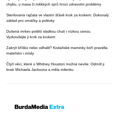
chybu, u masa či měkkých sýrů hrozí zdravotní problémy
Sterilovaná rajčata ve vlastní šťávě krok za krokem: Dokonalý
základ pro omáčky a polévky
Dušená mrkev potěší sladkou chutí i nízkou cenou.
Vyzkoušejte ji krok za krokem
Zakrýt bříško nebo odhalit? Kodaňské maminky boří pravidla
mateřství i módy
Čtyři věci, které o Whitney Houston možná nevíte: Odmítl ji
bratr Michaela Jacksona a měla milenku