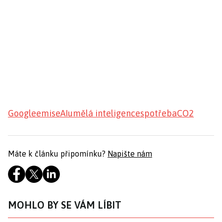
Google
emise
AI
umělá inteligence
spotřeba
CO2
Máte k článku připomínku?
Napište nám
MOHLO BY SE VÁM LÍBIT