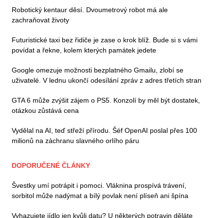
Robotický kentaur děsí. Dvoumetrový robot má ale
zachraňovat životy
Futuristické taxi bez řidiče je zase o krok blíž. Bude si s vámi
povídat a řekne, kolem kterých památek jedete
Google omezuje možnosti bezplatného Gmailu, zlobí se
uživatelé. V lednu ukončí odesílání zpráv z adres třetích stran
GTA 6 může zvýšit zájem o PS5. Konzolí by měl být dostatek,
otázkou zůstává cena
Vydělal na AI, teď střeží přírodu. Šéf OpenAI poslal přes 100
milionů na záchranu slavného orlího páru
DOPORUČENÉ ČLÁNKY
Švestky umí potrápit i pomoci. Vláknina prospívá trávení,
sorbitol může nadýmat a bílý povlak není plíseň ani špína
Vyhazujete jídlo jen kvůli datu? U některých potravin děláte