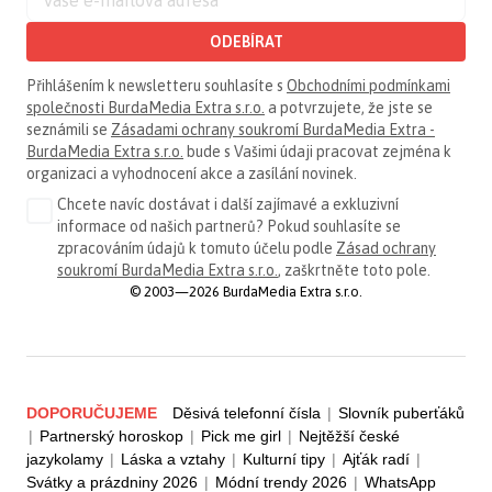
ODEBÍRAT
Přihlášením k newsletteru souhlasíte s
Obchodními podmínkami
společnosti BurdaMedia Extra s.r.o.
a potvrzujete, že jste se
seznámili se
Zásadami ochrany soukromí BurdaMedia Extra -
BurdaMedia Extra s.r.o.
bude s Vašimi údaji pracovat zejména k
organizaci a vyhodnocení akce a zasílání novinek.
Chcete navíc dostávat i další zajímavé a exkluzivní
informace od našich partnerů? Pokud souhlasíte se
zpracováním údajů k tomuto účelu podle
Zásad ochrany
soukromí BurdaMedia Extra s.r.o.
, zaškrtněte toto pole.
© 2003—2026 BurdaMedia Extra s.r.o.
DOPORUČUJEME
Děsivá telefonní čísla
|
Slovník puberťáků
|
Partnerský horoskop
|
Pick me girl
|
Nejtěžší české
jazykolamy
|
Láska a vztahy
|
Kulturní tipy
|
Ajťák radí
|
Svátky a prázdniny 2026
|
Módní trendy 2026
|
WhatsApp