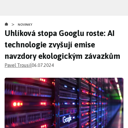
Přejít
k
hlavnímu
>
obsahu
NOVINKY
Uhlíková stopa Googlu roste: AI
technologie zvyšují emise
navzdory ekologickým závazkům
Pavel Trousil
06.07.2024