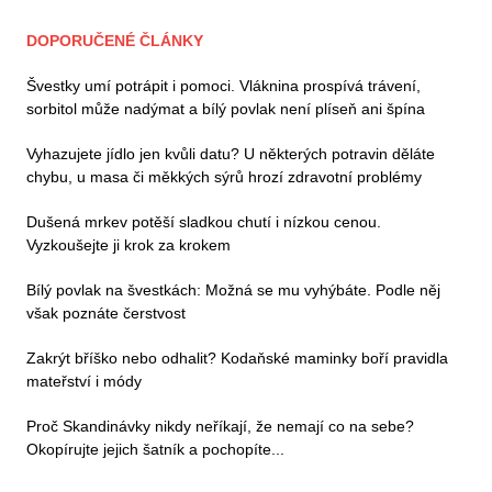
DOPORUČENÉ ČLÁNKY
Švestky umí potrápit i pomoci. Vláknina prospívá trávení,
sorbitol může nadýmat a bílý povlak není plíseň ani špína
Vyhazujete jídlo jen kvůli datu? U některých potravin děláte
chybu, u masa či měkkých sýrů hrozí zdravotní problémy
Dušená mrkev potěší sladkou chutí i nízkou cenou.
Vyzkoušejte ji krok za krokem
Bílý povlak na švestkách: Možná se mu vyhýbáte. Podle něj
však poznáte čerstvost
Zakrýt bříško nebo odhalit? Kodaňské maminky boří pravidla
mateřství i módy
Proč Skandinávky nikdy neříkají, že nemají co na sebe?
Okopírujte jejich šatník a pochopíte...