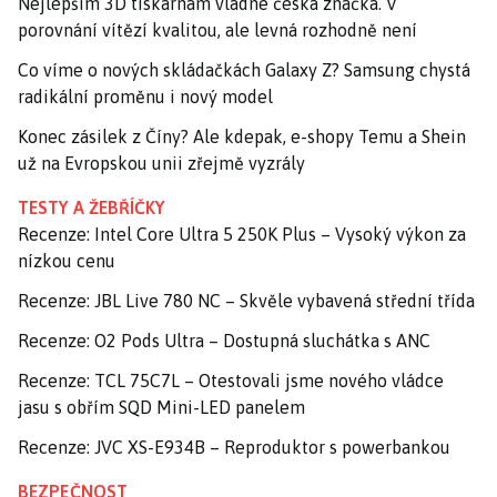
Nejlepším 3D tiskárnám vládne česká značka. V
porovnání vítězí kvalitou, ale levná rozhodně není
Co víme o nových skládačkách Galaxy Z? Samsung chystá
radikální proměnu i nový model
Konec zásilek z Číny? Ale kdepak, e-shopy Temu a Shein
už na Evropskou unii zřejmě vyzrály
TESTY A ŽEBŘÍČKY
Recenze: Intel Core Ultra 5 250K Plus – Vysoký výkon za
nízkou cenu
Recenze: JBL Live 780 NC – Skvěle vybavená střední třída
Recenze: O2 Pods Ultra – Dostupná sluchátka s ANC
Recenze: TCL 75C7L – Otestovali jsme nového vládce
jasu s obřím SQD Mini-LED panelem
Recenze: JVC XS-E934B – Reproduktor s powerbankou
BEZPEČNOST