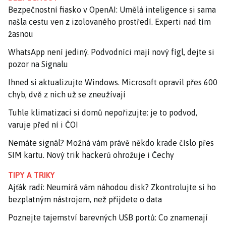
Bezpečnostní fiasko v OpenAI: Umělá inteligence si sama
našla cestu ven z izolovaného prostředí. Experti nad tím
žasnou
WhatsApp není jediný. Podvodníci mají nový fígl, dejte si
pozor na Signalu
Ihned si aktualizujte Windows. Microsoft opravil přes 600
chyb, dvě z nich už se zneužívají
Tuhle klimatizaci si domů nepořizujte: je to podvod,
varuje před ní i ČOI
Nemáte signál? Možná vám právě někdo krade číslo přes
SIM kartu. Nový trik hackerů ohrožuje i Čechy
TIPY A TRIKY
Ajťák radí: Neumírá vám náhodou disk? Zkontrolujte si ho
bezplatným nástrojem, než přijdete o data
Poznejte tajemství barevných USB portů: Co znamenají