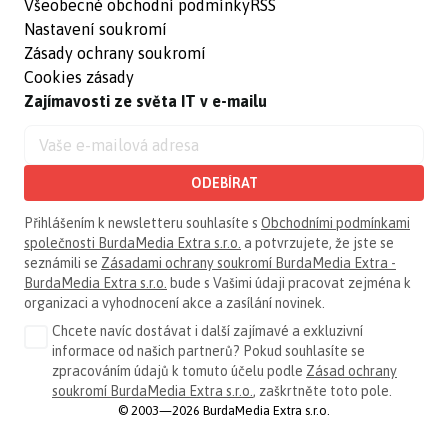
Všeobecné obchodní podmínky
RSS
Nastavení soukromí
Zásady ochrany soukromí
Cookies zásady
Zajímavosti ze světa IT v e-mailu
ODEBÍRAT
Přihlášením k newsletteru souhlasíte s
Obchodními podmínkami
společnosti BurdaMedia Extra s.r.o.
a potvrzujete, že jste se
seznámili se
Zásadami ochrany soukromí BurdaMedia Extra -
BurdaMedia Extra s.r.o.
bude s Vašimi údaji pracovat zejména k
organizaci a vyhodnocení akce a zasílání novinek.
Chcete navíc dostávat i další zajímavé a exkluzivní
informace od našich partnerů? Pokud souhlasíte se
zpracováním údajů k tomuto účelu podle
Zásad ochrany
soukromí BurdaMedia Extra s.r.o.
, zaškrtněte toto pole.
© 2003—2026 BurdaMedia Extra s.r.o.