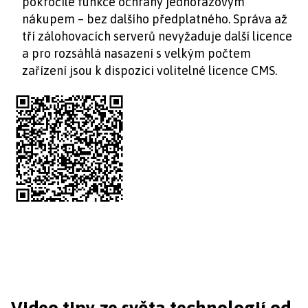
pokročilé funkce ochrany jednorázovým
nákupem – bez dalšího předplatného. Správa až
tří zálohovacích serverů nevyžaduje další licence
a pro rozsáhlá nasazení s velkým počtem
zařízení jsou k dispozici volitelné licence CMS.
Video tipy ze světa technologií od