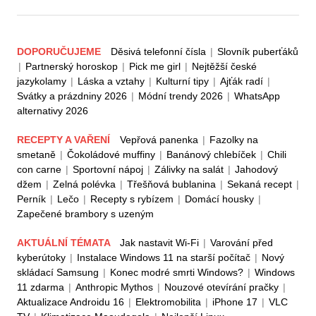
DOPORUČUJEME
Děsivá telefonní čísla
|
Slovník puberťáků
|
Partnerský horoskop
|
Pick me girl
|
Nejtěžší české
jazykolamy
|
Láska a vztahy
|
Kulturní tipy
|
Ajťák radí
|
Svátky a prázdniny 2026
|
Módní trendy 2026
|
WhatsApp
alternativy 2026
RECEPTY A VAŘENÍ
Vepřová panenka
|
Fazolky na
smetaně
|
Čokoládové muffiny
|
Banánový chlebíček
|
Chili
con carne
|
Sportovní nápoj
|
Zálivky na salát
|
Jahodový
džem
|
Zelná polévka
|
Třešňová bublanina
|
Sekaná recept
|
Perník
|
Lečo
|
Recepty s rybízem
|
Domácí housky
|
Zapečené brambory s uzeným
AKTUÁLNÍ TÉMATA
Jak nastavit Wi-Fi
|
Varování před
kyberútoky
|
Instalace Windows 11 na starší počítač
|
Nový
skládací Samsung
|
Konec modré smrti Windows?
|
Windows
11 zdarma
|
Anthropic Mythos
|
Nouzové otevírání pračky
|
Aktualizace Androidu 16
|
Elektromobilita
|
iPhone 17
|
VLC