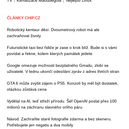
TV
|
Klimatizace Maoudegola
|
Nejlepší Linux
ČLÁNKY CHIP.CZ
Robotický kentaur děsí. Dvoumetrový robot má ale
zachraňovat životy
Futuristické taxi bez řidiče je zase o krok blíž. Bude si s vámi
povídat a řekne, kolem kterých památek jedete
Google omezuje možnosti bezplatného Gmailu, zlobí se
uživatelé. V lednu ukončí odesílání zpráv z adres třetích stran
GTA 6 může zvýšit zájem o PS5. Konzolí by měl být dostatek,
otázkou zůstává cena
Vydělal na AI, teď střeží přírodu. Šéf OpenAI poslal přes 100
milionů na záchranu slavného orlího páru
Návod: Zachraňte staré fotografie zdarma a bez skeneru.
Potřebujete jen negativ a dva mobily