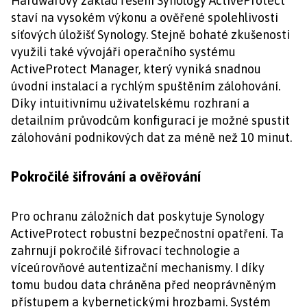
Hardwarový základ řešení Synology ActiveProtect
staví na vysokém výkonu a ověřené spolehlivosti
síťových úložišť Synology. Stejně bohaté zkušenosti
využili také vývojáři operačního systému
ActiveProtect Manager, který vyniká snadnou
úvodní instalací a rychlým spuštěním zálohování.
Díky intuitivnímu uživatelskému rozhraní a
detailním průvodcům konfigurací je možné spustit
zálohování podnikových dat za méně než 10 minut.
Pokročilé šifrování a ověřování
Pro ochranu záložních dat poskytuje Synology
ActiveProtect robustní bezpečnostní opatření. Ta
zahrnují pokročilé šifrovací technologie a
víceúrovňové autentizační mechanismy. I díky
tomu budou data chráněna před neoprávněným
přístupem a kybernetickými hrozbami. Systém