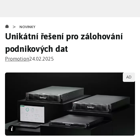
Přejít
k
hlavnímu
>
obsahu
NOVINKY
Unikátní řešení pro zálohování
podnikových dat
Promotion
24.02.2025
AD