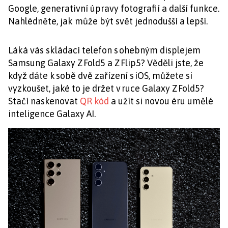
Google, generativní úpravy fotografií a další funkce.
Nahlédněte, jak může být svět jednodušší a lepší.
Láká vás skládací telefon s ohebným displejem
Samsung Galaxy Z Fold5 a Z Flip5? Věděli jste, že
když dáte k sobě dvě zařízení s iOS, můžete si
vyzkoušet, jaké to je držet v ruce Galaxy Z Fold5?
Stačí naskenovat
QR kód
a užít si novou éru umělé
inteligence Galaxy AI.