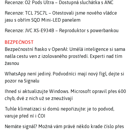
Recenze: O2 Pods Ultra – Dostupná sluchátka s ANC
Recenze: TCL 75C7L – Otestovali jsme nového vládce
jasu s obřím SQD Mini-LED panelem
Recenze: JVC XS-E934B – Reproduktor s powerbankou
BEZPEČNOST
Bezpečnostní fiasko v OpenAI: Umělá inteligence si sama
našla cestu ven z izolovaného prostředí. Experti nad tím
žasnou
WhatsApp není jediný. Podvodníci mají nový fígl, dejte si
pozor na Signalu
Ihned si aktualizujte Windows. Microsoft opravil přes 600
chyb, dvě z nich už se zneužívají
Tuhle klimatizaci si domů nepořizujte: je to podvod,
varuje před ní i ČOI
Nemáte signál? Možná vám právě někdo krade číslo přes