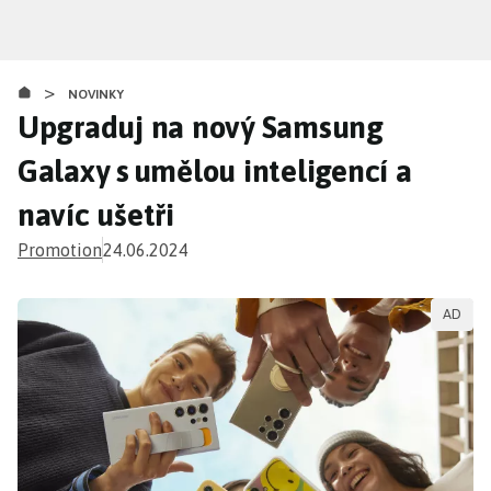
Přejít
k
hlavnímu
>
obsahu
NOVINKY
Upgraduj na nový Samsung
Galaxy s umělou inteligencí a
navíc ušetři
Promotion
24.06.2024
AD