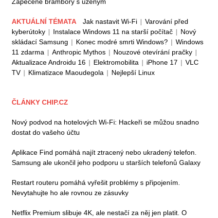
Zapečené brambory s uzeným
AKTUÁLNÍ TÉMATA
Jak nastavit Wi-Fi
|
Varování před
kyberútoky
|
Instalace Windows 11 na starší počítač
|
Nový
skládací Samsung
|
Konec modré smrti Windows?
|
Windows
11 zdarma
|
Anthropic Mythos
|
Nouzové otevírání pračky
|
Aktualizace Androidu 16
|
Elektromobilita
|
iPhone 17
|
VLC
TV
|
Klimatizace Maoudegola
|
Nejlepší Linux
ČLÁNKY CHIP.CZ
Nový podvod na hotelových Wi-Fi: Hackeři se můžou snadno
dostat do vašeho účtu
Aplikace Find pomáhá najít ztracený nebo ukradený telefon.
Samsung ale ukončil jeho podporu u starších telefonů Galaxy
Restart routeru pomáhá vyřešit problémy s připojením.
Nevytahujte ho ale rovnou ze zásuvky
Netflix Premium slibuje 4K, ale nestačí za něj jen platit. O