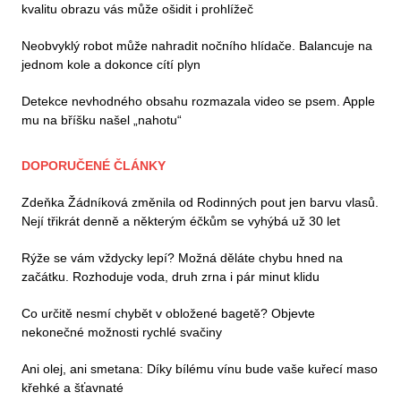
kvalitu obrazu vás může ošidit i prohlížeč
Neobvyklý robot může nahradit nočního hlídače. Balancuje na
jednom kole a dokonce cítí plyn
Detekce nevhodného obsahu rozmazala video se psem. Apple
mu na bříšku našel „nahotu“
DOPORUČENÉ ČLÁNKY
Zdeňka Žádníková změnila od Rodinných pout jen barvu vlasů.
Nejí třikrát denně a některým éčkům se vyhýbá už 30 let
Rýže se vám vždycky lepí? Možná děláte chybu hned na
začátku. Rozhoduje voda, druh zrna i pár minut klidu
Co určitě nesmí chybět v obložené bagetě? Objevte
nekonečné možnosti rychlé svačiny
Ani olej, ani smetana: Díky bílému vínu bude vaše kuřecí maso
křehké a šťavnaté