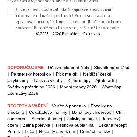
organizaci a vyhodnocení akce a zasílání novinek.
Chcete navíc dostávat i další zajímavé a exkluzivní
informace od našich partnerů? Pokud souhlasíte se
zpracováním údajů k tomuto účelu podle
Zásad ochrany
soukromí BurdaMedia Extra s.r.o.
, zaškrtněte toto pole.
© 2003—2026 BurdaMedia Extra s.r.o.
DOPORUČUJEME
Děsivá telefonní čísla
|
Slovník puberťáků
|
Partnerský horoskop
|
Pick me girl
|
Nejtěžší české
jazykolamy
|
Láska a vztahy
|
Kulturní tipy
|
Ajťák radí
|
Svátky a prázdniny 2026
|
Módní trendy 2026
|
WhatsApp
alternativy 2026
RECEPTY A VAŘENÍ
Vepřová panenka
|
Fazolky na
smetaně
|
Čokoládové muffiny
|
Banánový chlebíček
|
Chili
con carne
|
Sportovní nápoj
|
Zálivky na salát
|
Jahodový
džem
|
Zelná polévka
|
Třešňová bublanina
|
Sekaná recept
|
Perník
|
Lečo
|
Recepty s rybízem
|
Domácí housky
|