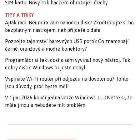
SIM kartu. Nový trik hackerů ohrožuje i Čechy
TIPY A TRIKY
Ajťák radí: Neumírá vám náhodou disk? Zkontrolujte si ho
bezplatným nástrojem, než přijdete o data
Poznejte tajemství barevných USB portů: Co znamenají
černé, oranžové a modré konektory?
Programátor si řekl dost a sám vyvinul nový nástroj. Tak
dobrý čistič Windows tu ještě nebyl
Vypínáte Wi-Fi router při odjezdu na dovolenou? Tohle
jsou důvody, proč byste měli
V říjnu 2026 končí jedna verze Windows 11. Ověřte si, že
máte jinou a nebudete mít problém