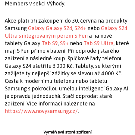
Members v sekci Výhody.
Akce platí při zakoupení do 30. června na produkty
Samsung
Galaxy Galaxy S24
,
S24+
nebo
Galaxy S24
Ultra s integrovaným perem S Pen
a na nové
tablety Galaxy
Tab S9
,
S9+
nebo
Tab S9 Ultra
, které
mají S Pen přímo v balení. Při odprodeij starého
zařízení a následné koupi špičkové řady telefonu
Galaxy S24 ušetříte 3 000 Kč. Tablety, se kterými
zažijete ty nejlepší zážitky se slevou až 4 000 Kč.
Cesta k modernímu telefonu nebo tabletu
Samsung s pokročilou umělou inteligencí Galaxy AI
je opravdu jednoduchá. Stačí odprodat staré
zařízení. Více informací naleznete na
https://www.novysamsung.cz/
.