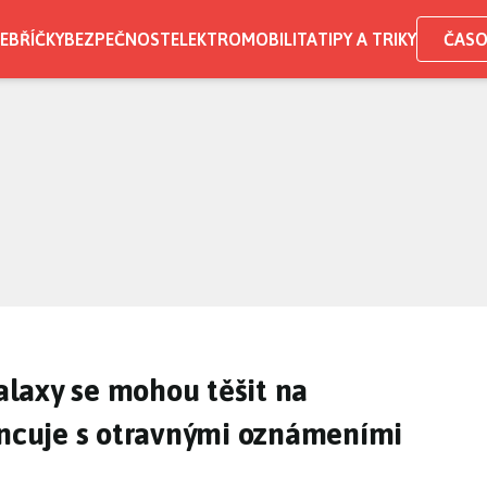
EBŘÍČKY
BEZPEČNOST
ELEKTROMOBILITA
TIPY A TRIKY
ČASO
laxy se mohou těšit na
oncuje s otravnými oznámeními