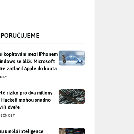
PORUČUJEME
ší kopírování mezi iPhonem a Windows se blíží. Microsoft chyt
ší kopírování mezi iPhonem
indows se blíží. Microsoft
tře zatlačil Apple do kouta
INKY
yté riziko pro dva miliony aut: Hackeři mohou snadno otevřít d
yté riziko pro dva miliony
: Hackeři mohou snadno
vřít dveře
PEČNOST
u umělá inteligence sebere práci a komu ne: Vývojář Microsoft
u umělá inteligence