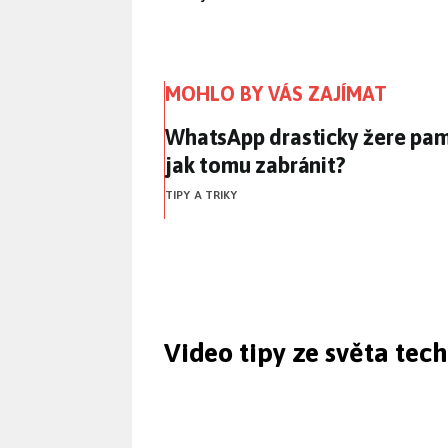
MOHLO BY VÁS ZAJÍMAT
WhatsApp drasticky žere pam
WhatsApp drasticky žere pam
jak tomu zabránit?
TIPY A TRIKY
Video tipy ze světa tec