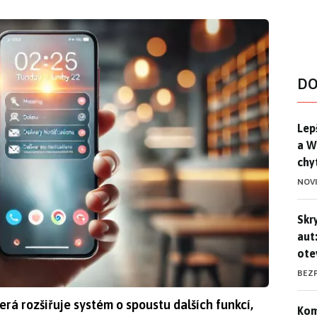
DO
Lep
Lep
a W
chy
NOV
Skr
Skr
aut
ote
BEZ
rá rozšiřuje systém o spoustu dalších funkcí,
Kom
Kom