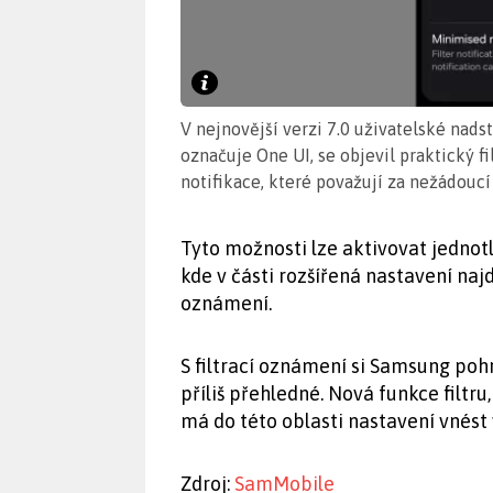
V nejnovější verzi 7.0 uživatelské nad
označuje One UI, se objevil praktický 
notifikace, které považují za nežádoucí
Tyto možnosti lze aktivovat jednotl
kde v části rozšířená nastavení najd
oznámení.
S filtrací oznámení si Samsung poh
příliš přehledné. Nová funkce filtru
má do této oblasti nastavení vnést 
Zdroj:
SamMobile