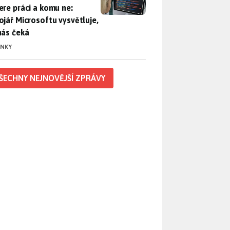
ere práci a komu ne:
ojář Microsoftu vysvětluje,
nás čeká
INKY
ŠECHNY NEJNOVĚJŠÍ ZPRÁVY