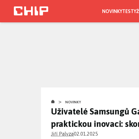
Přejít
k
NOVINKY
TESTY
Ž
hlavnímu
obsahu
>
NOVINKY
Uživatelé Samsungů Ga
praktickou inovaci: sk
Jiří Palyza
02.01.2025