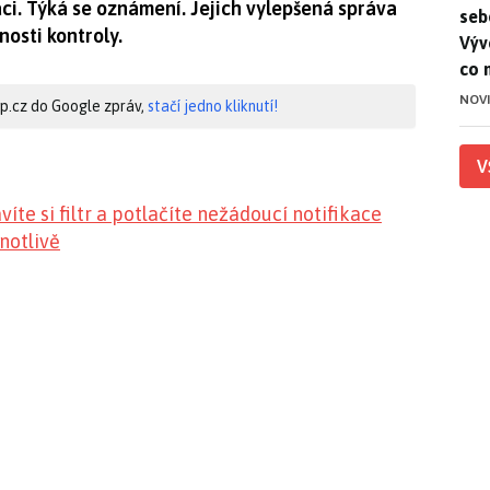
vaci. Týká se oznámení. Jejich vylepšená správa
seb
osti kontroly.
Výv
co 
NOV
hip.cz do Google zpráv,
stačí jedno kliknutí!
V
te si filtr a potlačíte nežádoucí notifikace
notlivě