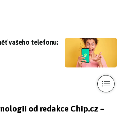
ěť vašeho telefonu: jak tomu zabránit?
ěť vašeho telefonu:
hnologií od redakce Chip.cz –