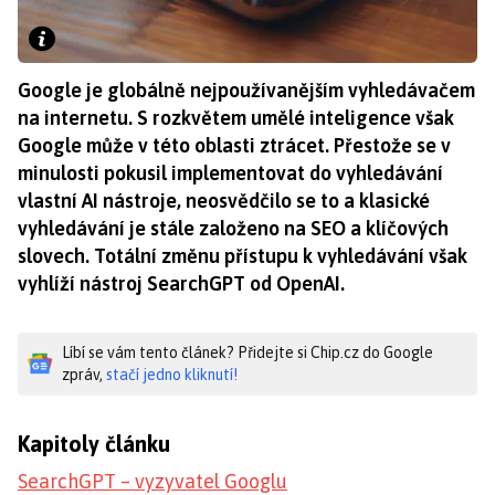
Google je globálně nejpoužívanějším vyhledávačem
na internetu. S rozkvětem umělé inteligence však
Google může v této oblasti ztrácet. Přestože se v
minulosti pokusil implementovat do vyhledávání
vlastní AI nástroje, neosvědčilo se to a klasické
vyhledávání je stále založeno na SEO a klíčových
slovech. Totální změnu přístupu k vyhledávání však
vyhlíží nástroj SearchGPT od OpenAI.
Líbí se vám tento článek? Přidejte si Chip.cz do Google
zpráv,
stačí jedno kliknutí!
Kapitoly článku
SearchGPT – vyzyvatel Googlu