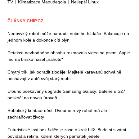
TV
|
Klimatizace Maoudegola
|
Nejlepší Linux
ČLÁNKY CHIP.CZ
Neobvyklý robot může nahradit nočního hlídače. Balancuje na
jednom kole a dokonce cítí plyn
Detekce nevhodného obsahu rozmazala video se psem. Apple
mu na bříšku našel „nahotu“
Chytrý trik, jak odradit zloděje: Majitelé karavanů schválně
nechávají v autě svůj starý mobil
Dlouho očekávaný upgrade Samsung Galaxy: Baterie u S27
poskočí na novou úroveň
Robotický kentaur děsí. Dvoumetrový robot má ale
zachraňovat životy
Futuristické taxi bez řidiče je zase o krok blíž. Bude si s vámi
povídat a řekne, kolem kterých památek jedete