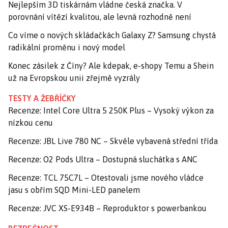
Nejlepším 3D tiskárnám vládne česká značka. V
porovnání vítězí kvalitou, ale levná rozhodně není
Co víme o nových skládačkách Galaxy Z? Samsung chystá
radikální proměnu i nový model
Konec zásilek z Číny? Ale kdepak, e-shopy Temu a Shein
už na Evropskou unii zřejmě vyzrály
TESTY A ŽEBŘÍČKY
Recenze: Intel Core Ultra 5 250K Plus – Vysoký výkon za
nízkou cenu
Recenze: JBL Live 780 NC – Skvěle vybavená střední třída
Recenze: O2 Pods Ultra – Dostupná sluchátka s ANC
Recenze: TCL 75C7L – Otestovali jsme nového vládce
jasu s obřím SQD Mini-LED panelem
Recenze: JVC XS-E934B – Reproduktor s powerbankou