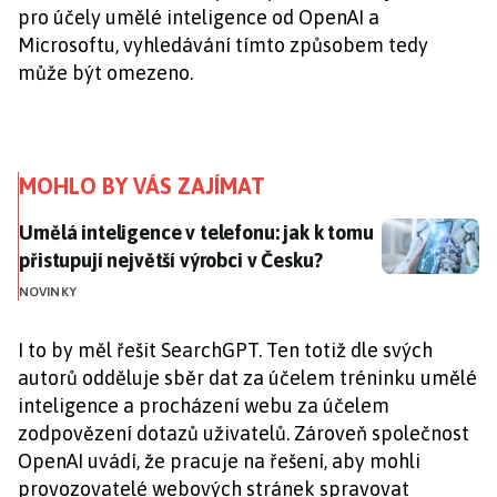
pro účely umělé inteligence od OpenAI a
Microsoftu, vyhledávání tímto způsobem tedy
může být omezeno.
MOHLO BY VÁS ZAJÍMAT
Umělá inteligence v telefonu: jak k tomu přistupují n
Umělá inteligence v telefonu: jak k tomu
přistupují největší výrobci v Česku?
NOVINKY
I to by měl řešit SearchGPT. Ten totiž dle svých
autorů odděluje sběr dat za účelem tréninku umělé
inteligence a procházení webu za účelem
zodpovězení dotazů uživatelů. Zároveň společnost
OpenAI uvádí, že pracuje na řešení, aby mohli
provozovatelé webových stránek spravovat