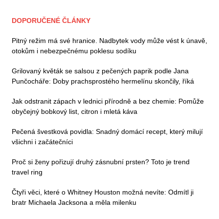
DOPORUČENÉ ČLÁNKY
Pitný režim má své hranice. Nadbytek vody může vést k únavě,
otokům i nebezpečnému poklesu sodíku
Grilovaný květák se salsou z pečených paprik podle Jana
Punčocháře: Doby prachsprostého hermelínu skončily, říká
Jak odstranit zápach v lednici přírodně a bez chemie: Pomůže
obyčejný bobkový list, citron i mletá káva
Pečená švestková povidla: Snadný domácí recept, který milují
všichni i začátečníci
Proč si ženy pořizují druhý zásnubní prsten? Toto je trend
travel ring
Čtyři věci, které o Whitney Houston možná nevíte: Odmítl ji
bratr Michaela Jacksona a měla milenku