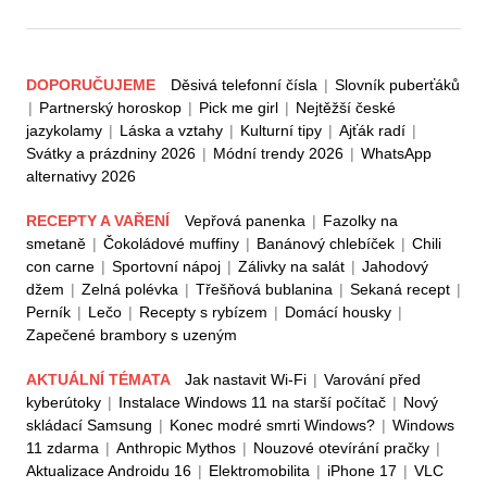
DOPORUČUJEME
Děsivá telefonní čísla
|
Slovník puberťáků
|
Partnerský horoskop
|
Pick me girl
|
Nejtěžší české
jazykolamy
|
Láska a vztahy
|
Kulturní tipy
|
Ajťák radí
|
Svátky a prázdniny 2026
|
Módní trendy 2026
|
WhatsApp
alternativy 2026
RECEPTY A VAŘENÍ
Vepřová panenka
|
Fazolky na
smetaně
|
Čokoládové muffiny
|
Banánový chlebíček
|
Chili
con carne
|
Sportovní nápoj
|
Zálivky na salát
|
Jahodový
džem
|
Zelná polévka
|
Třešňová bublanina
|
Sekaná recept
|
Perník
|
Lečo
|
Recepty s rybízem
|
Domácí housky
|
Zapečené brambory s uzeným
AKTUÁLNÍ TÉMATA
Jak nastavit Wi-Fi
|
Varování před
kyberútoky
|
Instalace Windows 11 na starší počítač
|
Nový
skládací Samsung
|
Konec modré smrti Windows?
|
Windows
11 zdarma
|
Anthropic Mythos
|
Nouzové otevírání pračky
|
Aktualizace Androidu 16
|
Elektromobilita
|
iPhone 17
|
VLC