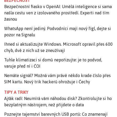
BEZPEČNOST
Bezpečnostní fiasko v OpenAI: Umělá inteligence si sama
našla cestu ven z izolovaného prostředí. Experti nad tím
žasnou
WhatsApp není jediný. Podvodníci mají nový fígl, dejte si
pozor na Signalu
Ihned si aktualizujte Windows. Microsoft opravil přes 600
chyb, dvě z nich už se zneužívají
Tuhle klimatizaci si domů nepořizujte: je to podvod,
varuje před ní i ČOI
Nemáte signál? Možná vám právě někdo krade číslo přes
SIM kartu. Nový trik hackerů ohrožuje i Čechy
TIPY A TRIKY
Ajťák radí: Neumírá vám náhodou disk? Zkontrolujte si ho
bezplatným nástrojem, než přijdete o data
Poznejte tajemství barevných USB portů: Co znamenají