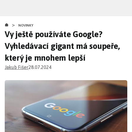
Přejít
k
hlavnímu
>
obsahu
NOVINKY
Vy ještě používáte Google?
Vyhledávací gigant má soupeře,
který je mnohem lepší
Jakub Fišer
28.07.2024