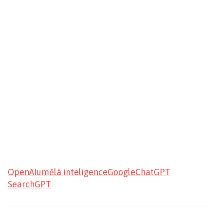
OpenAI
umělá inteligence
Google
ChatGPT
SearchGPT