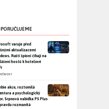
PORUČUJEME
rosoft varuje před falešnými aktualizacemi Windows. Ruští špio
rosoft varuje před
ešnými aktualizacemi
dows. Ruští špioni číhají na
hlášení hostů k hotelové
Fi
PEČNOST
bie akce, roztomilá adventura a psychologický horor. Srpnová
bie akce, roztomilá
entura a psychologický
or. Srpnová nabídka PS Plus
opravdu rozmanitá