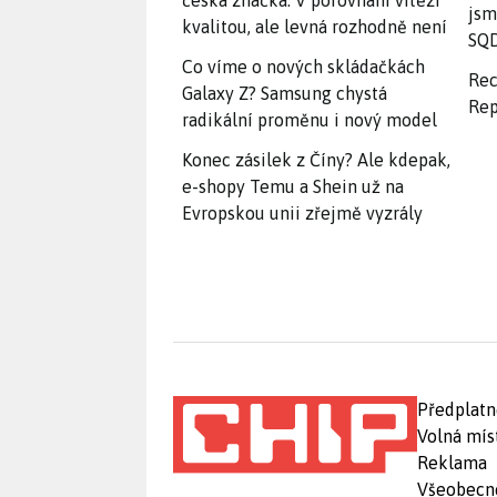
česká značka. V porovnání vítězí
jsm
kvalitou, ale levná rozhodně není
SQD
Co víme o nových skládačkách
Rec
Galaxy Z? Samsung chystá
Rep
radikální proměnu i nový model
Konec zásilek z Číny? Ale kdepak,
e-shopy Temu a Shein už na
Evropskou unii zřejmě vyzrály
Předplatn
Volná mís
Reklama
Všeobecn