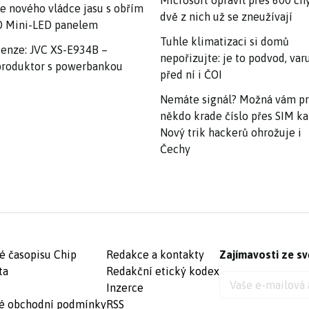
Microsoft opravil přes 600 ch
e nového vládce jasu s obřím
dvě z nich už se zneužívají
 Mini-LED panelem
Tuhle klimatizaci si domů
enze: JVC XS-E934B –
nepořizujte: je to podvod, var
roduktor s powerbankou
před ní i ČOI
Nemáte signál? Možná vám p
někdo krade číslo přes SIM ka
Nový trik hackerů ohrožuje i
Čechy
é časopisu Chip
Redakce a kontakty
Zajímavosti ze sv
ta
Redakční etický kodex
Inzerce
é obchodní podmínky
RSS