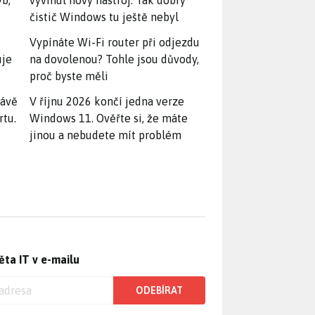
yb,
vyvinul nový nástroj. Tak dobrý
čistič Windows tu ještě nebyl
Vypínáte Wi-Fi router při odjezdu
uje
na dovolenou? Tohle jsou důvody,
proč byste měli
rávě
V říjnu 2026 končí jedna verze
rtu.
Windows 11. Ověřte si, že máte
jinou a nebudete mít problém
ěta IT v e-mailu
ODEBÍRAT