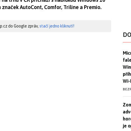
 značek AutoCont, Comfor, Triline a Premio.
hip.cz do Google zpráv,
stačí jedno kliknutí!
DO
Mic
Mic
fal
Win
při
Wi-
BEZ
Zom
Zom
adv
hor
je 