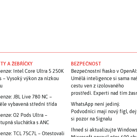
TY A ŽEBŘÍČKY
BEZPEČNOST
enze: Intel Core Ultra 5 250K
Bezpečnostní fiasko v OpenAI
s – Vysoký výkon za nízkou
Umělá inteligence si sama na
nu
cestu ven z izolovaného
prostředí. Experti nad tím ža
enze: JBL Live 780 NC –
ěle vybavená střední třída
WhatsApp není jediný.
Podvodníci mají nový fígl, dej
enze: O2 Pods Ultra –
si pozor na Signalu
tupná sluchátka s ANC
Ihned si aktualizujte Windows
enze: TCL 75C7L – Otestovali