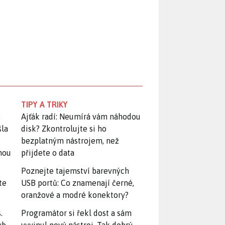
TIPY A TRIKY
:
Ajťák radí: Neumírá vám náhodou
šla
disk? Zkontrolujte si ho
bezplatným nástrojem, než
snou
přijdete o data
Poznejte tajemství barevných
te
USB portů: Co znamenají černé,
oranžové a modré konektory?
.
Programátor si řekl dost a sám