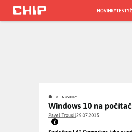
Přejít
k
NOVINKY
TESTY
Ž
hlavnímu
obsahu
>
NOVINKY
Windows 10 na počíta
Pavel Trousil
29.07.2015
Společnost AT Computers jako první