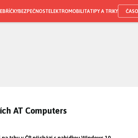
EBŘÍČKY
BEZPEČNOST
ELEKTROMOBILITA
TIPY A TRIKY
ČASO
čích AT Computers
 na trhu v ČR přichází s nabídkou Windows 10