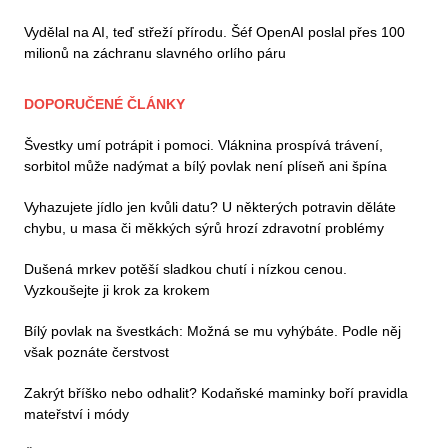
Vydělal na AI, teď střeží přírodu. Šéf OpenAI poslal přes 100
milionů na záchranu slavného orlího páru
DOPORUČENÉ ČLÁNKY
Švestky umí potrápit i pomoci. Vláknina prospívá trávení,
sorbitol může nadýmat a bílý povlak není plíseň ani špína
Vyhazujete jídlo jen kvůli datu? U některých potravin děláte
chybu, u masa či měkkých sýrů hrozí zdravotní problémy
Dušená mrkev potěší sladkou chutí i nízkou cenou.
Vyzkoušejte ji krok za krokem
Bílý povlak na švestkách: Možná se mu vyhýbáte. Podle něj
však poznáte čerstvost
Zakrýt bříško nebo odhalit? Kodaňské maminky boří pravidla
mateřství i módy