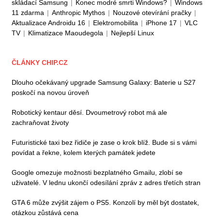
skládací Samsung
|
Konec modré smrti Windows?
|
Windows
11 zdarma
|
Anthropic Mythos
|
Nouzové otevírání pračky
|
Aktualizace Androidu 16
|
Elektromobilita
|
iPhone 17
|
VLC
TV
|
Klimatizace Maoudegola
|
Nejlepší Linux
ČLÁNKY CHIP.CZ
Dlouho očekávaný upgrade Samsung Galaxy: Baterie u S27
poskočí na novou úroveň
Robotický kentaur děsí. Dvoumetrový robot má ale
zachraňovat životy
Futuristické taxi bez řidiče je zase o krok blíž. Bude si s vámi
povídat a řekne, kolem kterých památek jedete
Google omezuje možnosti bezplatného Gmailu, zlobí se
uživatelé. V lednu ukončí odesílání zpráv z adres třetích stran
GTA 6 může zvýšit zájem o PS5. Konzolí by měl být dostatek,
otázkou zůstává cena