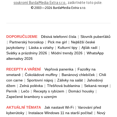
soukromí BurdaMedia Extra s.r.o.
, zaškrtněte toto pole.
© 2003—2026 BurdaMedia Extra s.r.o.
DOPORUČUJEME
Děsivá telefonní čísla
|
Slovník puberťáků
|
Partnerský horoskop
|
Pick me girl
|
Nejtěžší české
jazykolamy
|
Láska a vztahy
|
Kulturní tipy
|
Ajťák radí
|
Svátky a prázdniny 2026
|
Módní trendy 2026
|
WhatsApp
alternativy 2026
RECEPTY A VAŘENÍ
Vepřová panenka
|
Fazolky na
smetaně
|
Čokoládové muffiny
|
Banánový chlebíček
|
Chili
con carne
|
Sportovní nápoj
|
Zálivky na salát
|
Jahodový
džem
|
Zelná polévka
|
Třešňová bublanina
|
Sekaná recept
|
Perník
|
Lečo
|
Recepty s rybízem
|
Domácí housky
|
Zapečené brambory s uzeným
AKTUÁLNÍ TÉMATA
Jak nastavit Wi-Fi
|
Varování před
kyberútoky
|
Instalace Windows 11 na starší počítač
|
Nový