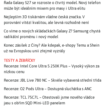
Řada Galaxy S27 se rozroste o čtvrtý model. Nový telefon
může být ideálním mixem pro masy i Ultra elitu
Nejlepším 3D tiskárnám vládne česká značka. V
porovnání vítězí kvalitou, ale levná rozhodně není
Co víme o nových skládačkách Galaxy Z? Samsung chystá
radikální proměnu i nový model
Konec zásilek z Číny? Ale kdepak, e-shopy Temu a Shein
už na Evropskou unii zřejmě vyzrály
TESTY A ŽEBŘÍČKY
Recenze: Intel Core Ultra 5 250K Plus – Vysoký výkon za
nízkou cenu
Recenze: JBL Live 780 NC – Skvěle vybavená střední třída
Recenze: O2 Pods Ultra – Dostupná sluchátka s ANC
Recenze: TCL 75C7L – Otestovali jsme nového vládce
jasu s obřím SQD Mini-LED panelem