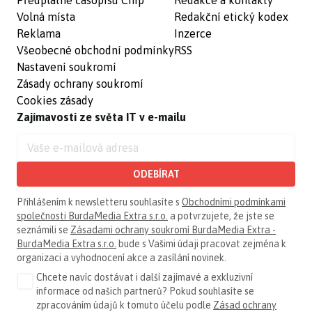
Předplatné časopisu Chip
Redakce a kontakty
Volná místa
Redakční etický kodex
Reklama
Inzerce
Všeobecné obchodní podmínky
RSS
Nastavení soukromí
Zásady ochrany soukromí
Cookies zásady
Zajímavosti ze světa IT v e-mailu
ODEBÍRAT
Přihlášením k newsletteru souhlasíte s
Obchodními podmínkami
společnosti BurdaMedia Extra s.r.o.
a potvrzujete, že jste se
seznámili se
Zásadami ochrany soukromí BurdaMedia Extra -
BurdaMedia Extra s.r.o.
bude s Vašimi údaji pracovat zejména k
organizaci a vyhodnocení akce a zasílání novinek.
Chcete navíc dostávat i další zajímavé a exkluzivní
informace od našich partnerů? Pokud souhlasíte se
zpracováním údajů k tomuto účelu podle
Zásad ochrany