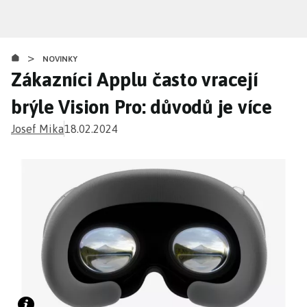
Přejít
k
hlavnímu
>
obsahu
NOVINKY
Zákazníci Applu často vracejí
brýle Vision Pro: důvodů je více
Josef Mika
18.02.2024