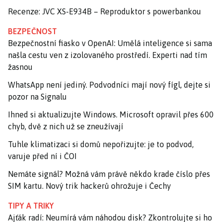
Recenze: JVC XS-E934B – Reproduktor s powerbankou
BEZPEČNOST
Bezpečnostní fiasko v OpenAI: Umělá inteligence si sama
našla cestu ven z izolovaného prostředí. Experti nad tím
žasnou
WhatsApp není jediný. Podvodníci mají nový fígl, dejte si
pozor na Signalu
Ihned si aktualizujte Windows. Microsoft opravil přes 600
chyb, dvě z nich už se zneužívají
Tuhle klimatizaci si domů nepořizujte: je to podvod,
varuje před ní i ČOI
Nemáte signál? Možná vám právě někdo krade číslo přes
SIM kartu. Nový trik hackerů ohrožuje i Čechy
TIPY A TRIKY
Ajťák radí: Neumírá vám náhodou disk? Zkontrolujte si ho