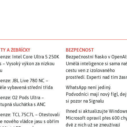
TY A ŽEBŘÍČKY
BEZPEČNOST
enze: Intel Core Ultra 5 250K
Bezpečnostní fiasko v OpenAI
s – Vysoký výkon za nízkou
Umělá inteligence si sama na
nu
cestu ven z izolovaného
prostředí. Experti nad tím ža
enze: JBL Live 780 NC –
ěle vybavená střední třída
WhatsApp není jediný.
Podvodníci mají nový fígl, dej
enze: O2 Pods Ultra –
si pozor na Signalu
tupná sluchátka s ANC
Ihned si aktualizujte Windows
enze: TCL 75C7L – Otestovali
Microsoft opravil přes 600 ch
e nového vládce jasu s obřím
dvě z nich už se zneužívají