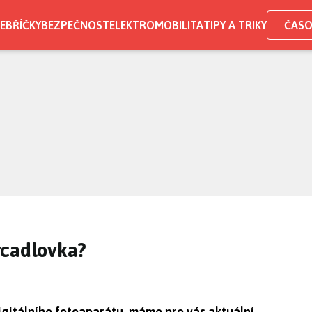
EBŘÍČKY
BEZPEČNOST
ELEKTROMOBILITA
TIPY A TRIKY
ČASO
rcadlovka?
igitálního fotoaparátu, máme pro vás aktuální