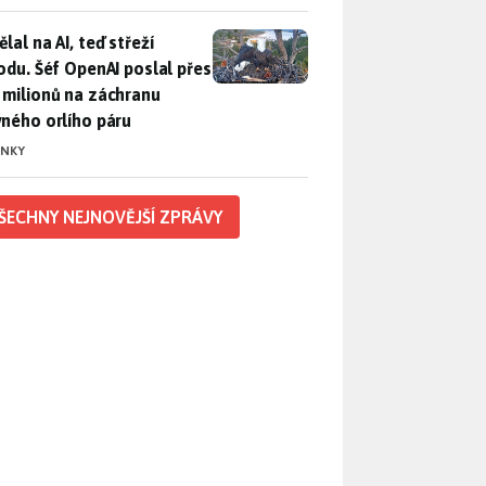
lal na AI, teď střeží přírodu. Šéf OpenAI poslal přes 100 mili
lal na AI, teď střeží
rodu. Šéf OpenAI poslal přes
 milionů na záchranu
vného orlího páru
INKY
ŠECHNY NEJNOVĚJŠÍ ZPRÁVY