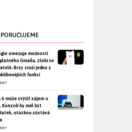
PORUČUJEME
gle omezuje možnosti bezplatného Gmailu, zlobí se uživatelé. 
gle omezuje možnosti
platného Gmailu, zlobí se
atelé. Brzy zruší jednu z
oblíbenějších funkcí
INKY
 6 může zvýšit zájem o PS5. Konzolí by měl být dostatek, otáz
 6 může zvýšit zájem o
. Konzolí by měl být
tatek, otázkou zůstává
a
INKY