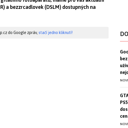
LR) a bezzrcadlovek (DSLM) dostupných na
hip.cz do Google zpráv,
stačí jedno kliknutí!
DO
Goo
Goo
bez
uživ
nej
NOV
GTA
GTA
PS5
dos
cen
NOV