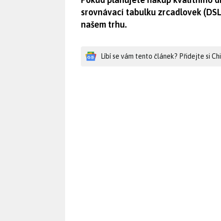
srovnávací tabulku zrcadlovek (DS
našem trhu.
Líbí se vám tento článek? Přidejte si C