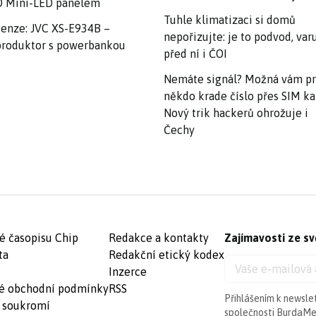
 Mini-LED panelem
Tuhle klimatizaci si domů
enze: JVC XS-E934B –
nepořizujte: je to podvod, var
roduktor s powerbankou
před ní i ČOI
Nemáte signál? Možná vám p
někdo krade číslo přes SIM ka
Nový trik hackerů ohrožuje i
Čechy
é časopisu Chip
Redakce a kontakty
Zajímavosti ze sv
ta
Redakční etický kodex
Inzerce
é obchodní podmínky
RSS
Přihlášením k newsle
 soukromí
společnosti BurdaMed