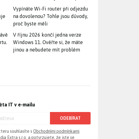
Vypínáte Wi-Fi router při odjezdu
uje
na dovolenou? Tohle jsou důvody,
proč byste měli
rávě
V říjnu 2026 končí jedna verze
rtu.
Windows 11. Ověřte si, že máte
jinou a nebudete mít problém
ěta IT v e-mailu
ODEBÍRAT
tteru souhlasíte s
Obchodními podmínkami
ia Extra s.r.o.
a potvrzujete, že jste se