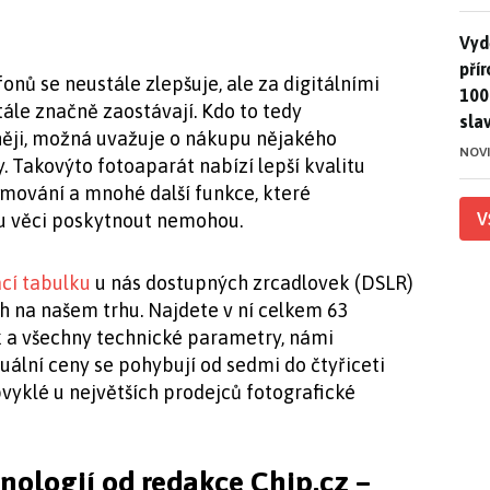
Vydě
Vydě
pří
onů se neustále zlepšuje, ale za digitálními
100
ále značně zaostávají. Kdo to tedy
sla
něji, možná uvažuje o nákupu nějakého
NOV
 Takovýto fotoaparát nabízí lepší kvalitu
omování a mnohé další funkce, které
V
u věci poskytnout nemohou.
cí tabulku
u nás dostupných zrcadlovek (DSLR)
 na našem trhu. Najdete v ní celkem 63
k a všechny technické parametry, námi
ální ceny se pohybují od sedmi do čtyřiceti
bvyklé u největších prodejců fotografické
hnologií od redakce Chip.cz –