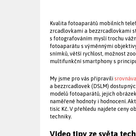
Kvalita fotoaparátů mobilních telef
zrcadlovkami a bezzrcadlovkami st
s fotografováním myslí trochu váž
fotoaparátu s výměnnými objektivy.
snímků, větší rychlost, možnost zo
multifunkční smartphony s princip
My jsme pro vás připravili
srovnáva
a bezzrcadlovek (DSLM) dostupných
modelů fotoaparátů, jejich obráze
naměřené hodnoty i hodnocení. Aktu
tisíc Kč. V přehledu najdete ceny o
techniky.
Video tipy ze světa tec