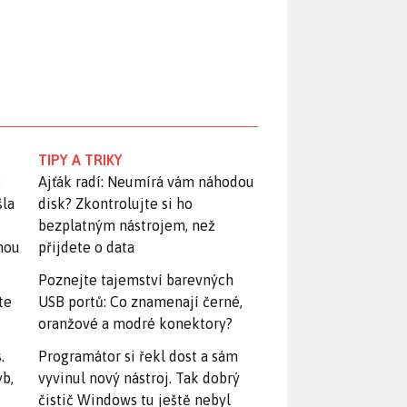
TIPY A TRIKY
:
Ajťák radí: Neumírá vám náhodou
šla
disk? Zkontrolujte si ho
bezplatným nástrojem, než
snou
přijdete o data
Poznejte tajemství barevných
te
USB portů: Co znamenají černé,
oranžové a modré konektory?
.
Programátor si řekl dost a sám
yb,
vyvinul nový nástroj. Tak dobrý
čistič Windows tu ještě nebyl