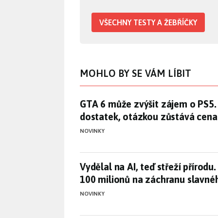
VŠECHNY TESTY A ŽEBŘÍČKY
MOHLO BY SE VÁM LÍBIT
GTA 6 může zvýšit zájem o PS5.
GTA 6 může zvýšit zájem o PS5.
dostatek, otázkou zůstává cena
NOVINKY
Vydělal na AI, teď střeží příro
Vydělal na AI, teď střeží přírodu
100 milionů na záchranu slavnéh
NOVINKY