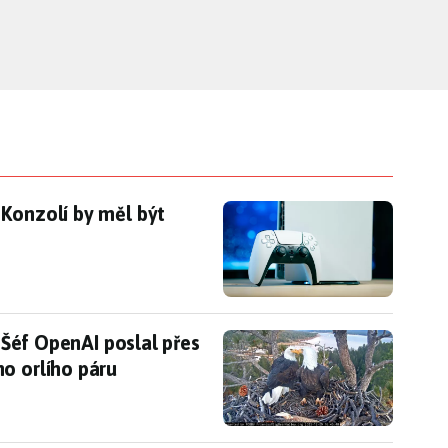
 Konzolí by měl být dostatek, otázkou zůstává cen
 Konzolí by měl být
du. Šéf OpenAI poslal přes 100 milionů na záchranu
. Šéf OpenAI poslal přes
o orlího páru