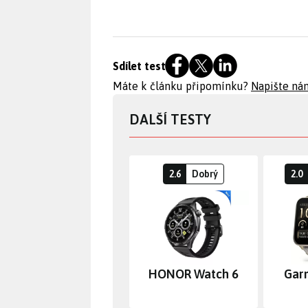
Sdílet test
Máte k článku připomínku?
Napište ná
DALŠÍ TESTY
2.6
Dobrý
2.0
HONOR Watch 6
Gar