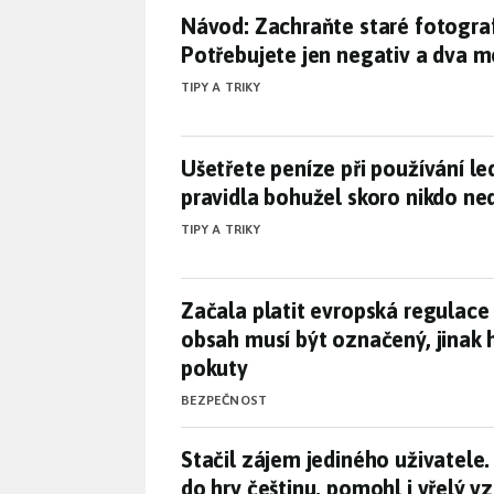
Návod: Zachraňte staré fotogra
Návod: Zachraňte staré fotogra
Potřebujete jen negativ a dva m
TIPY A TRIKY
Ušetřete peníze při používání 
Ušetřete peníze při používání l
pravidla bohužel skoro nikdo ne
TIPY A TRIKY
Začala platit evropská regulace
Začala platit evropská regulace
obsah musí být označený, jinak 
pokuty
BEZPEČNOST
Stačil zájem jediného uživatele
Stačil zájem jediného uživatele.
do hry češtinu, pomohl i vřelý 