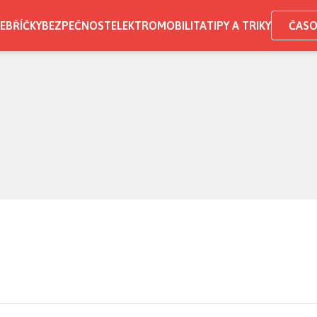
EBŘÍČKY
BEZPEČNOST
ELEKTROMOBILITA
TIPY A TRIKY
ČASO