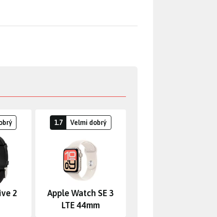
obrý
1.7
Velmi dobrý
ive 2
Apple Watch SE 3
LTE 44mm