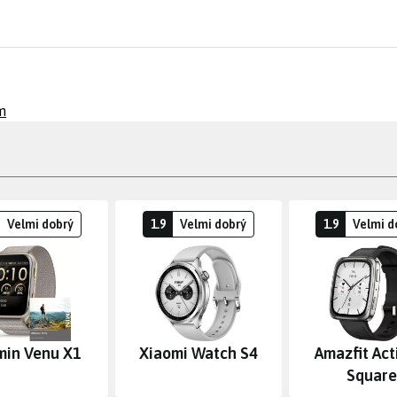
m
Velmi dobrý
1.9
Velmi dobrý
1.9
Velmi d
min Venu X1
Xiaomi Watch S4
Amazfit Act
Square