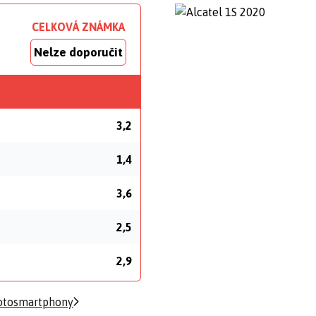
CELKOVÁ ZNÁMKA
Nelze doporučit
3,2
1,4
3,6
2,5
2,9
otosmartphony