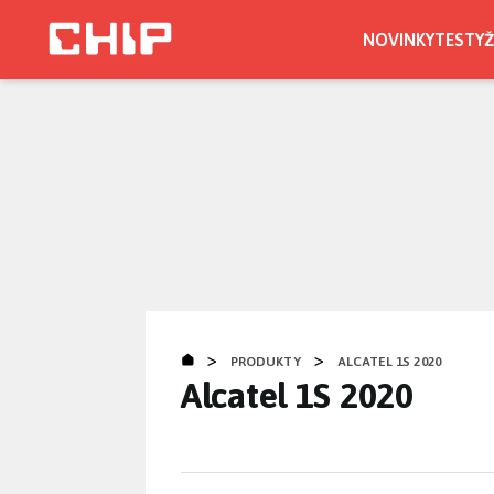
Přejít
k
NOVINKY
TESTY
Ž
hlavnímu
obsahu
>
>
PRODUKTY
ALCATEL 1S 2020
Alcatel 1S 2020