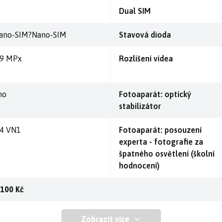
Dual SIM
ano-SIM?Nano-SIM
Stavová dioda
,9 MPx
Rozlišení videa
no
Fotoaparát: optický
stabilizátor
,4 VN1
Fotoaparát: posouzení
experta - fotografie za
špatného osvětlení (školní
hodnocení)
 100 Kč
Zobrazit více