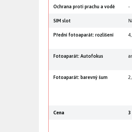
Ochrana proti prachu a vodě
-
SIM slot
N
Přední fotoaparát: rozlišení
4
Fotoaparát: Autofokus
a
Fotoaparát: barevný šum
2
Cena
3