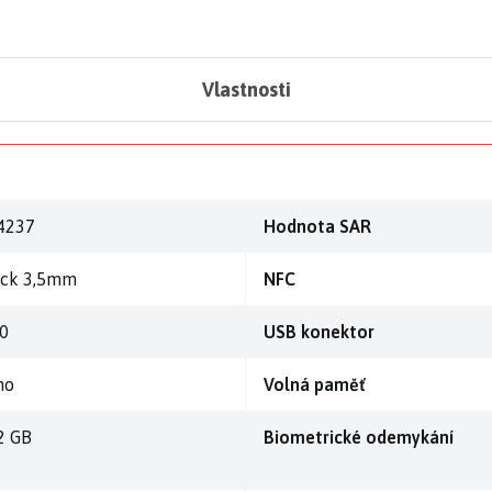
Vlastnosti
4237
Hodnota SAR
ack 3,5mm
NFC
.0
USB konektor
no
Volná paměť
2 GB
Biometrické odemykání