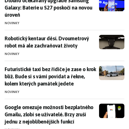
Dlouho očekávaný upgrade Samsung Galaxy: Baterie u
Dlouho očekávaný upgrade Samsung
Galaxy: Baterie u S27 poskočí na novou
úroveň
NOVINKY
Robotický kentaur děsí. Dvoumetrový robot má ale z
Robotický kentaur děsí. Dvoumetrový
robot má ale zachraňovat životy
NOVINKY
Futuristické taxi bez řidiče je zase o krok blíž. Bude
Futuristické taxi bez řidiče je zase o krok
blíž. Bude si s vámi povídat a řekne,
kolem kterých památek jedete
NOVINKY
Google omezuje možnosti bezplatného Gmailu, zlobí se 
Google omezuje možnosti bezplatného
Gmailu, zlobí se uživatelé. Brzy zruší
jednu z nejoblíbenějších funkcí