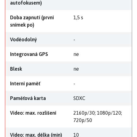
autofokusem)
Doba zapnutí (první
1,5 s
snímek po)
Voděodolný
-
Integrovaná GPS
ne
Blesk
ne
Interní paměť
-
Paměťová karta
SDXC
Video: max. rozlišení
2160p/30; 1080p/120;
720p/50
Video: max. délka (min)
10