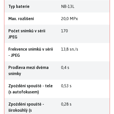
Typ baterie
NB-13L
Max. rozlišení
20,0 MPx
Počet snímků v sérii
170
JPEG
Frekvence snímků v sérii
13,8 sn./s
- JPEG
Prodleva mezi dvěma
0,4 s
snímky
Zpoždění spouště - tele
0,53 s
(s autofokusem)
Zpoždění spouště -
0,28 s
širokoúhlý (s