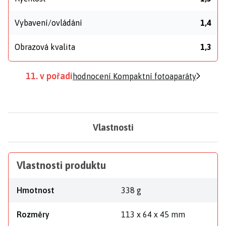
Vybavení/ovládání
1,4
Obrazová kvalita
1,3
11. v pořadí
hodnocení Kompaktní fotoaparáty
Vlastnosti
Vlastnosti produktu
Hmotnost
338 g
Rozměry
113 x 64 x 45 mm