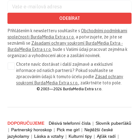
ODEBÍRAT
Přihlášením k newsletteru souhlasíte s
Obchodními podmínkami
společnosti BurdaMedia Extra s.r.o.
a potvrzujete, že jste se
seznámili se
Zásadami ochrany soukromí BurdaMedia Extra -
BurdaMedia Extra s.r.o.
bude s Vašimi údaji pracovat zejména k
organizaci a vyhodnocení akce a zasílání novinek.
Chcete navíc dostávat i další zajímavé a exkluzivní
informace od našich partnerů? Pokud souhlasíte se
zpracováním údajů k tomuto účelu podle
Zásad ochrany
soukromí BurdaMedia Extra s.r.o.
, zaškrtněte toto pole.
© 2003—2026 BurdaMedia Extra s.r.o.
DOPORUČUJEME
Děsivá telefonní čísla
|
Slovník puberťáků
|
Partnerský horoskop
|
Pick me girl
|
Nejtěžší české
jazykolamy
|
Láska a vztahy
|
Kulturní tipy
|
Ajťák radí
|