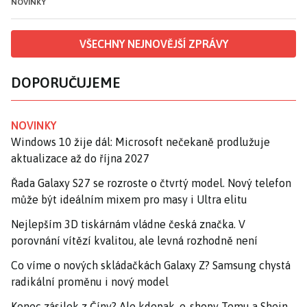
NOVINKY
VŠECHNY NEJNOVĚJŠÍ ZPRÁVY
DOPORUČUJEME
NOVINKY
Windows 10 žije dál: Microsoft nečekaně prodlužuje
aktualizace až do října 2027
Řada Galaxy S27 se rozroste o čtvrtý model. Nový telefon
může být ideálním mixem pro masy i Ultra elitu
Nejlepším 3D tiskárnám vládne česká značka. V
porovnání vítězí kvalitou, ale levná rozhodně není
Co víme o nových skládačkách Galaxy Z? Samsung chystá
radikální proměnu i nový model
Konec zásilek z Číny? Ale kdepak, e-shopy Temu a Shein