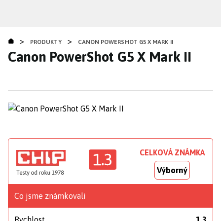
Přejít
k
hlavnímu
>
>
obsahu
PRODUKTY
CANON POWERSHOT G5 X MARK II
Canon PowerShot G5 X Mark II
CELKOVÁ ZNÁMKA
1.3
Výborný
Co jsme známkovali
Rychlost
1,3