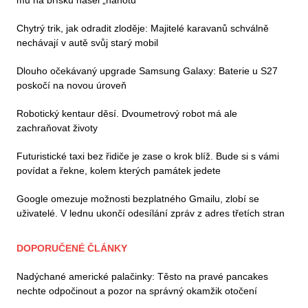
Chytrý trik, jak odradit zloděje: Majitelé karavanů schválně
nechávají v autě svůj starý mobil
Dlouho očekávaný upgrade Samsung Galaxy: Baterie u S27
poskočí na novou úroveň
Robotický kentaur děsí. Dvoumetrový robot má ale
zachraňovat životy
Futuristické taxi bez řidiče je zase o krok blíž. Bude si s vámi
povídat a řekne, kolem kterých památek jedete
Google omezuje možnosti bezplatného Gmailu, zlobí se
uživatelé. V lednu ukončí odesílání zpráv z adres třetích stran
DOPORUČENÉ ČLÁNKY
Nadýchané americké palačinky: Těsto na pravé pancakes
nechte odpočinout a pozor na správný okamžik otočení