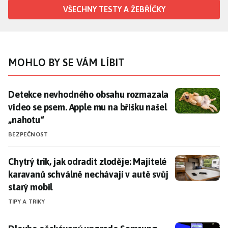
VŠECHNY TESTY A ŽEBŘÍČKY
MOHLO BY SE VÁM LÍBIT
Detekce nevhodného obsahu rozmazala video se psem.
Detekce nevhodného obsahu rozmazala
video se psem. Apple mu na bříšku našel
„nahotu“
BEZPEČNOST
Chytrý trik, jak odradit zloděje: Majitelé karavanů sc
Chytrý trik, jak odradit zloděje: Majitelé
karavanů schválně nechávají v autě svůj
starý mobil
TIPY A TRIKY