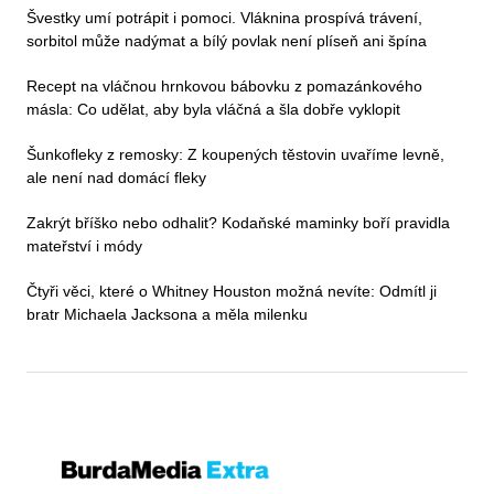
Švestky umí potrápit i pomoci. Vláknina prospívá trávení,
sorbitol může nadýmat a bílý povlak není plíseň ani špína
Recept na vláčnou hrnkovou bábovku z pomazánkového
másla: Co udělat, aby byla vláčná a šla dobře vyklopit
Šunkofleky z remosky: Z koupených těstovin uvaříme levně,
ale není nad domácí fleky
Zakrýt bříško nebo odhalit? Kodaňské maminky boří pravidla
mateřství i módy
Čtyři věci, které o Whitney Houston možná nevíte: Odmítl ji
bratr Michaela Jacksona a měla milenku