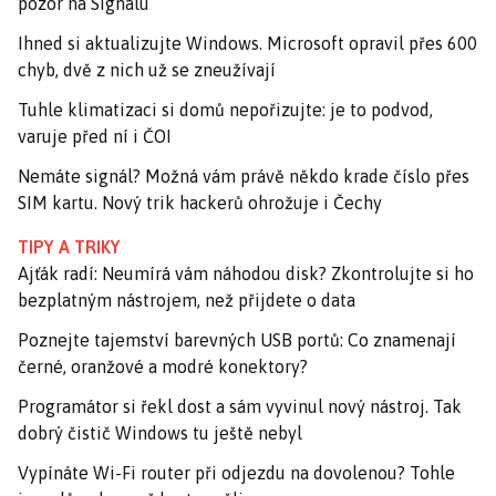
pozor na Signalu
Ihned si aktualizujte Windows. Microsoft opravil přes 600
chyb, dvě z nich už se zneužívají
Tuhle klimatizaci si domů nepořizujte: je to podvod,
varuje před ní i ČOI
Nemáte signál? Možná vám právě někdo krade číslo přes
SIM kartu. Nový trik hackerů ohrožuje i Čechy
TIPY A TRIKY
Ajťák radí: Neumírá vám náhodou disk? Zkontrolujte si ho
bezplatným nástrojem, než přijdete o data
Poznejte tajemství barevných USB portů: Co znamenají
černé, oranžové a modré konektory?
Programátor si řekl dost a sám vyvinul nový nástroj. Tak
dobrý čistič Windows tu ještě nebyl
Vypínáte Wi-Fi router při odjezdu na dovolenou? Tohle