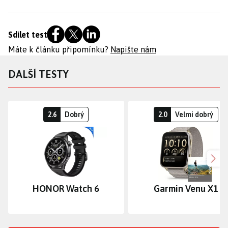
Sdílet test
Máte k článku připomínku?
Napište nám
DALŠÍ TESTY
2.6
Dobrý
2.0
Velmi dobrý
Dalš
HONOR Watch 6
Garmin Venu X1