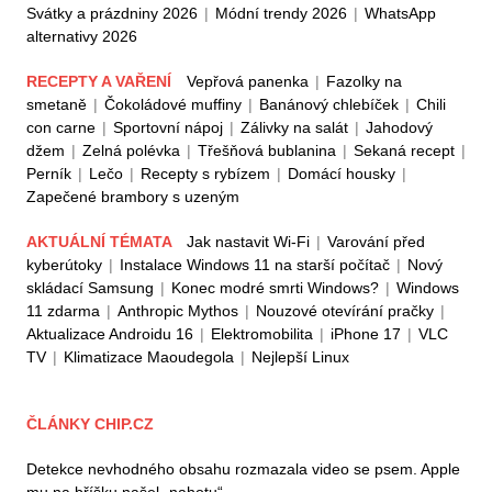
Svátky a prázdniny 2026
|
Módní trendy 2026
|
WhatsApp
alternativy 2026
RECEPTY A VAŘENÍ
Vepřová panenka
|
Fazolky na
smetaně
|
Čokoládové muffiny
|
Banánový chlebíček
|
Chili
con carne
|
Sportovní nápoj
|
Zálivky na salát
|
Jahodový
džem
|
Zelná polévka
|
Třešňová bublanina
|
Sekaná recept
|
Perník
|
Lečo
|
Recepty s rybízem
|
Domácí housky
|
Zapečené brambory s uzeným
AKTUÁLNÍ TÉMATA
Jak nastavit Wi-Fi
|
Varování před
kyberútoky
|
Instalace Windows 11 na starší počítač
|
Nový
skládací Samsung
|
Konec modré smrti Windows?
|
Windows
11 zdarma
|
Anthropic Mythos
|
Nouzové otevírání pračky
|
Aktualizace Androidu 16
|
Elektromobilita
|
iPhone 17
|
VLC
TV
|
Klimatizace Maoudegola
|
Nejlepší Linux
ČLÁNKY CHIP.CZ
Detekce nevhodného obsahu rozmazala video se psem. Apple
mu na bříšku našel „nahotu“