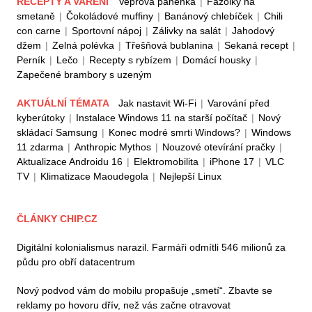
RECEPTY A VAŘENÍ
Vepřová panenka
|
Fazolky na
smetaně
|
Čokoládové muffiny
|
Banánový chlebíček
|
Chili
con carne
|
Sportovní nápoj
|
Zálivky na salát
|
Jahodový
džem
|
Zelná polévka
|
Třešňová bublanina
|
Sekaná recept
|
Perník
|
Lečo
|
Recepty s rybízem
|
Domácí housky
|
Zapečené brambory s uzeným
AKTUÁLNÍ TÉMATA
Jak nastavit Wi-Fi
|
Varování před
kyberútoky
|
Instalace Windows 11 na starší počítač
|
Nový
skládací Samsung
|
Konec modré smrti Windows?
|
Windows
11 zdarma
|
Anthropic Mythos
|
Nouzové otevírání pračky
|
Aktualizace Androidu 16
|
Elektromobilita
|
iPhone 17
|
VLC
TV
|
Klimatizace Maoudegola
|
Nejlepší Linux
ČLÁNKY CHIP.CZ
Digitální kolonialismus narazil. Farmáři odmítli 546 milionů za
půdu pro obří datacentrum
Nový podvod vám do mobilu propašuje „smetí“. Zbavte se
reklamy po hovoru dřív, než vás začne otravovat