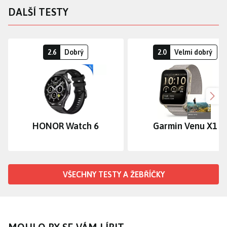
DALŠÍ TESTY
2.6
Dobrý
2.0
Velmi dobrý
Dalš
HONOR Watch 6
Garmin Venu X1
VŠECHNY TESTY A ŽEBŘÍČKY