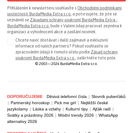
Přihlášením k newsletteru souhlasíte s
Obchodními podmínkami
společnosti BurdaMedia Extra s.r.o.
a potvrzujete, že jste se
seznámili se
Zásadami ochrany soukromí BurdaMedia Extra -
BurdaMedia Extra s.r.o.
bude s Vašimi údaji pracovat zejména k
organizaci a vyhodnocení akce a zasílání novinek.
Chcete navíc dostávat i další zajímavé a exkluzivní
informace od našich partnerů? Pokud souhlasíte se
zpracováním údajů k tomuto účelu podle
Zásad ochrany
soukromí BurdaMedia Extra s.r.o.
, zaškrtněte toto pole.
© 2003—2026 BurdaMedia Extra s.r.o.
DOPORUČUJEME
Děsivá telefonní čísla
|
Slovník puberťáků
|
Partnerský horoskop
|
Pick me girl
|
Nejtěžší české
jazykolamy
|
Láska a vztahy
|
Kulturní tipy
|
Ajťák radí
|
Svátky a prázdniny 2026
|
Módní trendy 2026
|
WhatsApp
alternativy 2026