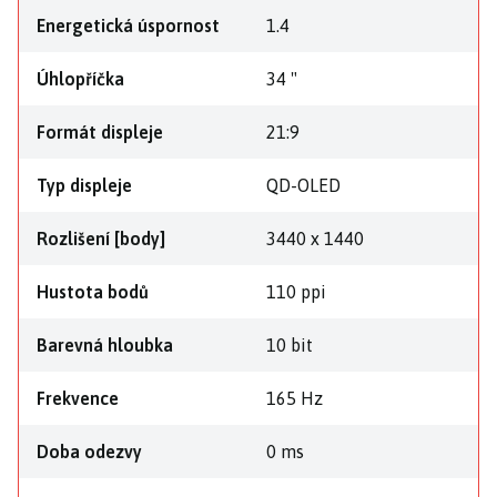
Energetická úspornost
1.4
Úhlopříčka
34 "
Formát displeje
21:9
Typ displeje
QD-OLED
Rozlišení [body]
3440 x 1440
Hustota bodů
110 ppi
Barevná hloubka
10 bit
Frekvence
165 Hz
Doba odezvy
0 ms