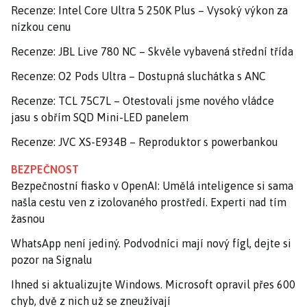
Recenze: Intel Core Ultra 5 250K Plus – Vysoký výkon za
nízkou cenu
Recenze: JBL Live 780 NC – Skvěle vybavená střední třída
Recenze: O2 Pods Ultra – Dostupná sluchátka s ANC
Recenze: TCL 75C7L – Otestovali jsme nového vládce
jasu s obřím SQD Mini-LED panelem
Recenze: JVC XS-E934B – Reproduktor s powerbankou
BEZPEČNOST
Bezpečnostní fiasko v OpenAI: Umělá inteligence si sama
našla cestu ven z izolovaného prostředí. Experti nad tím
žasnou
WhatsApp není jediný. Podvodníci mají nový fígl, dejte si
pozor na Signalu
Ihned si aktualizujte Windows. Microsoft opravil přes 600
chyb, dvě z nich už se zneužívají