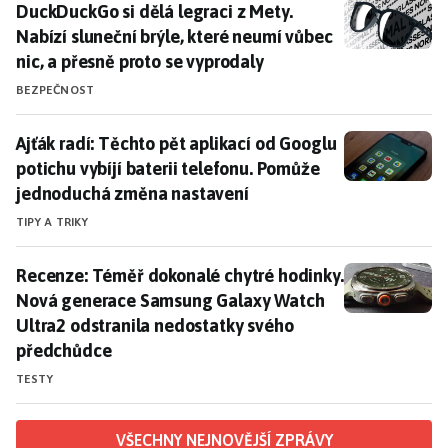
DuckDuckGo si dělá legraci z Mety. Nabízí sluneční br
DuckDuckGo si dělá legraci z Mety.
Nabízí sluneční brýle, které neumí vůbec
nic, a přesně proto se vyprodaly
BEZPEČNOST
Ajťák radí: Těchto pět aplikací od Googlu potichu vy
Ajťák radí: Těchto pět aplikací od Googlu
potichu vybíjí baterii telefonu. Pomůže
jednoduchá změna nastavení
TIPY A TRIKY
Recenze: Téměř dokonalé chytré hodinky. Nová gener
Recenze: Téměř dokonalé chytré hodinky.
Nová generace Samsung Galaxy Watch
Ultra2 odstranila nedostatky svého
předchůdce
TESTY
VŠECHNY NEJNOVĚJŠÍ ZPRÁVY