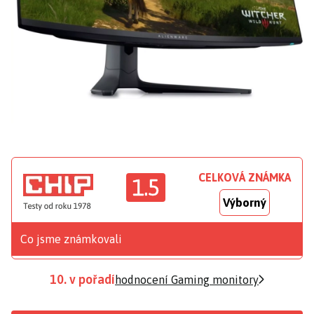
CELKOVÁ ZNÁMKA
1.5
Výborný
Co jsme známkovali
10. v pořadí
hodnocení Gaming monitory