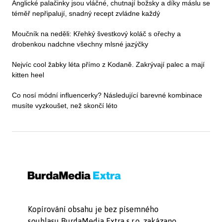
Anglické palačinky jsou vláčné, chutnají božsky a díky máslu se
téměř nepřipalují, snadný recept zvládne každý
Moučník na neděli: Křehký švestkový koláč s ořechy a
drobenkou nadchne všechny mlsné jazýčky
Nejvíc cool žabky léta přímo z Kodaně. Zakrývají palec a mají
kitten heel
Co nosí módní influencerky? Následující barevné kombinace
musíte vyzkoušet, než skončí léto
Kopírování obsahu je bez písemného
souhlasu BurdaMedia Extra s.r.o. zakázano