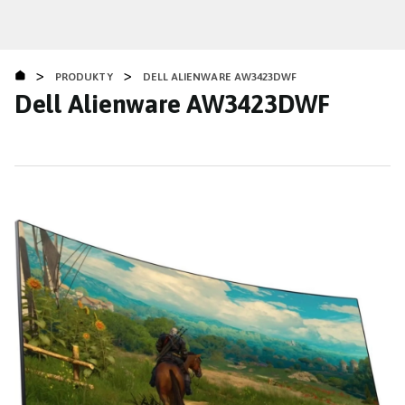
Přejít
k
hlavnímu
>
>
obsahu
PRODUKTY
DELL ALIENWARE AW3423DWF
Dell Alienware AW3423DWF