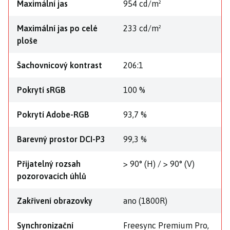
Maximální jas
954 cd/m²
Maximální jas po celé
233 cd/m²
ploše
Šachovnicový kontrast
206:1
Pokrytí sRGB
100 %
Pokrytí Adobe-RGB
93,7 %
Barevný prostor DCI-P3
99,3 %
Přijatelný rozsah
> 90° (H) / > 90° (V)
pozorovacích úhlů
Zakřivení obrazovky
ano (1800R)
Synchronizační
Freesync Premium Pro,