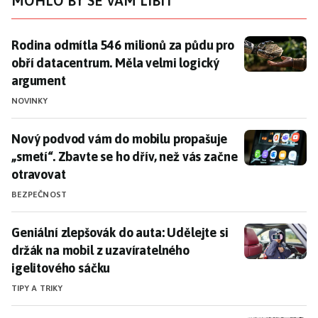
MOHLO BY SE VÁM LÍBIT
Rodina odmítla 546 milionů za půdu pro obří datacen
Rodina odmítla 546 milionů za půdu pro
obří datacentrum. Měla velmi logický
argument
NOVINKY
Nový podvod vám do mobilu propašuje „smetí“. Zbavte 
Nový podvod vám do mobilu propašuje
„smetí“. Zbavte se ho dřív, než vás začne
otravovat
BEZPEČNOST
Geniální zlepšovák do auta: Udělejte si držák na mobi
Geniální zlepšovák do auta: Udělejte si
držák na mobil z uzavíratelného
igelitového sáčku
TIPY A TRIKY