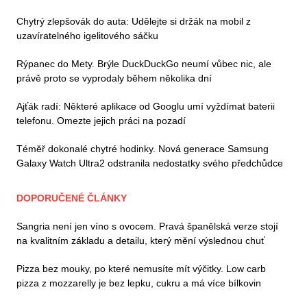
Chytrý zlepšovák do auta: Udělejte si držák na mobil z
uzavíratelného igelitového sáčku
Rýpanec do Mety. Brýle DuckDuckGo neumí vůbec nic, ale
právě proto se vyprodaly během několika dní
Ajťák radí: Některé aplikace od Googlu umí vyždímat baterii
telefonu. Omezte jejich práci na pozadí
Téměř dokonalé chytré hodinky. Nová generace Samsung
Galaxy Watch Ultra2 odstranila nedostatky svého předchůdce
DOPORUČENÉ ČLÁNKY
Sangria není jen víno s ovocem. Pravá španělská verze stojí
na kvalitním základu a detailu, který mění výslednou chuť
Pizza bez mouky, po které nemusíte mít výčitky. Low carb
pizza z mozzarelly je bez lepku, cukru a má více bílkovin