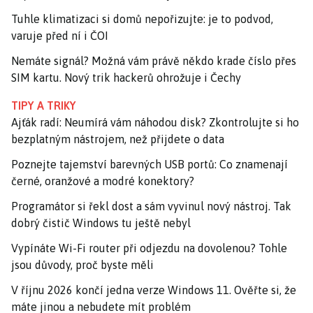
Tuhle klimatizaci si domů nepořizujte: je to podvod,
varuje před ní i ČOI
Nemáte signál? Možná vám právě někdo krade číslo přes
SIM kartu. Nový trik hackerů ohrožuje i Čechy
TIPY A TRIKY
Ajťák radí: Neumírá vám náhodou disk? Zkontrolujte si ho
bezplatným nástrojem, než přijdete o data
Poznejte tajemství barevných USB portů: Co znamenají
černé, oranžové a modré konektory?
Programátor si řekl dost a sám vyvinul nový nástroj. Tak
dobrý čistič Windows tu ještě nebyl
Vypínáte Wi-Fi router při odjezdu na dovolenou? Tohle
jsou důvody, proč byste měli
V říjnu 2026 končí jedna verze Windows 11. Ověřte si, že
máte jinou a nebudete mít problém