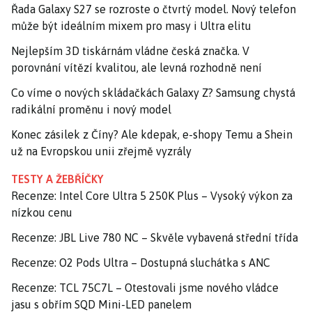
Řada Galaxy S27 se rozroste o čtvrtý model. Nový telefon
může být ideálním mixem pro masy i Ultra elitu
Nejlepším 3D tiskárnám vládne česká značka. V
porovnání vítězí kvalitou, ale levná rozhodně není
Co víme o nových skládačkách Galaxy Z? Samsung chystá
radikální proměnu i nový model
Konec zásilek z Číny? Ale kdepak, e-shopy Temu a Shein
už na Evropskou unii zřejmě vyzrály
TESTY A ŽEBŘÍČKY
Recenze: Intel Core Ultra 5 250K Plus – Vysoký výkon za
nízkou cenu
Recenze: JBL Live 780 NC – Skvěle vybavená střední třída
Recenze: O2 Pods Ultra – Dostupná sluchátka s ANC
Recenze: TCL 75C7L – Otestovali jsme nového vládce
jasu s obřím SQD Mini-LED panelem