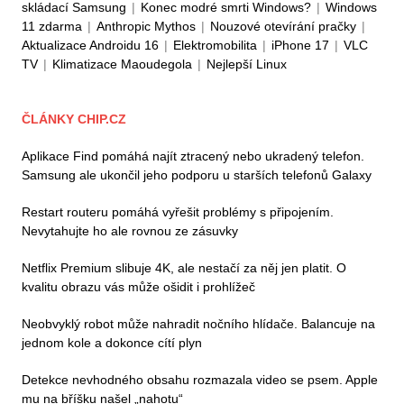
skládací Samsung
|
Konec modré smrti Windows?
|
Windows
11 zdarma
|
Anthropic Mythos
|
Nouzové otevírání pračky
|
Aktualizace Androidu 16
|
Elektromobilita
|
iPhone 17
|
VLC
TV
|
Klimatizace Maoudegola
|
Nejlepší Linux
ČLÁNKY CHIP.CZ
Aplikace Find pomáhá najít ztracený nebo ukradený telefon.
Samsung ale ukončil jeho podporu u starších telefonů Galaxy
Restart routeru pomáhá vyřešit problémy s připojením.
Nevytahujte ho ale rovnou ze zásuvky
Netflix Premium slibuje 4K, ale nestačí za něj jen platit. O
kvalitu obrazu vás může ošidit i prohlížeč
Neobvyklý robot může nahradit nočního hlídače. Balancuje na
jednom kole a dokonce cítí plyn
Detekce nevhodného obsahu rozmazala video se psem. Apple
mu na bříšku našel „nahotu“