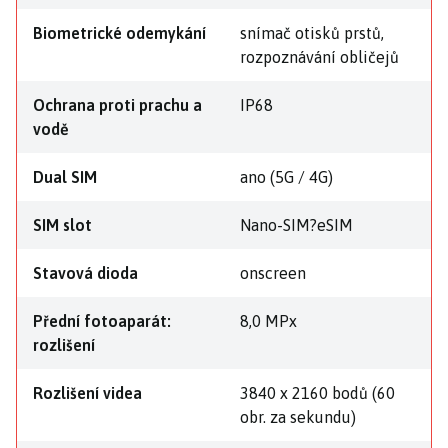
Biometrické odemykání
snímač otisků prstů,
rozpoznávání obličejů
Ochrana proti prachu a
IP68
vodě
Dual SIM
ano (5G / 4G)
SIM slot
Nano-SIM?eSIM
Stavová dioda
onscreen
Přední fotoaparát:
8,0 MPx
rozlišení
Rozlišení videa
3840 x 2160 bodů (60
obr. za sekundu)