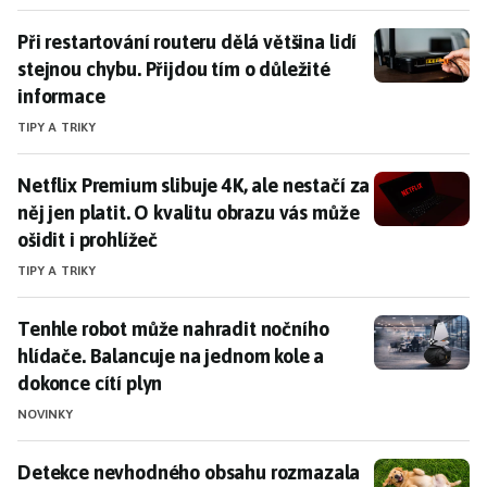
Při restartování routeru dělá většina lidí stejnou chyb
Při restartování routeru dělá většina lidí
stejnou chybu. Přijdou tím o důležité
informace
TIPY A TRIKY
Netflix Premium slibuje 4K, ale nestačí za něj jen plat
Netflix Premium slibuje 4K, ale nestačí za
něj jen platit. O kvalitu obrazu vás může
ošidit i prohlížeč
TIPY A TRIKY
Tenhle robot může nahradit nočního hlídače. Balancuj
Tenhle robot může nahradit nočního
hlídače. Balancuje na jednom kole a
dokonce cítí plyn
NOVINKY
Detekce nevhodného obsahu rozmazala video se psem.
Detekce nevhodného obsahu rozmazala