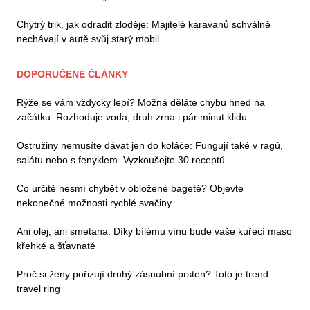
Chytrý trik, jak odradit zloděje: Majitelé karavanů schválně
nechávají v autě svůj starý mobil
DOPORUČENÉ ČLÁNKY
Rýže se vám vždycky lepí? Možná děláte chybu hned na
začátku. Rozhoduje voda, druh zrna i pár minut klidu
Ostružiny nemusíte dávat jen do koláče: Fungují také v ragú,
salátu nebo s fenyklem. Vyzkoušejte 30 receptů
Co určitě nesmí chybět v obložené bagetě? Objevte
nekonečné možnosti rychlé svačiny
Ani olej, ani smetana: Díky bílému vínu bude vaše kuřecí maso
křehké a šťavnaté
Proč si ženy pořizují druhý zásnubní prsten? Toto je trend
travel ring