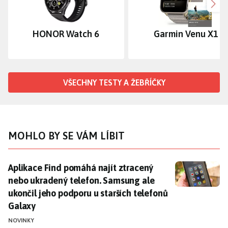
Dalš
HONOR Watch 6
Garmin Venu X1
VŠECHNY TESTY A ŽEBŘÍČKY
MOHLO BY SE VÁM LÍBIT
Aplikace Find pomáhá najít ztracený nebo ukradený te
Aplikace Find pomáhá najít ztracený
nebo ukradený telefon. Samsung ale
ukončil jeho podporu u starších telefonů
Galaxy
NOVINKY