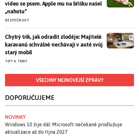
video se psem. Apple mu na bříšku našel
„nahotu“
BEZPEČNOST
Chytrý trik, jak odradit zloděje: Majitelé karavanů sc
Chytrý trik, jak odradit zloděje: Majitelé
karavanů schválně nechávají v autě svůj
starý mobil
TIPY A TRIKY
VŠECHNY NEJNOVĚJŠÍ ZPRÁVY
DOPORUČUJEME
NOVINKY
Windows 10 žije dál: Microsoft nečekaně prodlužuje
aktualizace až do října 2027