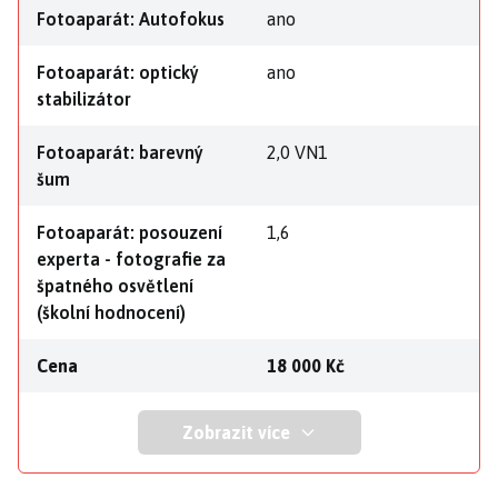
Fotoaparát: Autofokus
ano
Fotoaparát: optický
ano
stabilizátor
Fotoaparát: barevný
2,0 VN1
šum
Fotoaparát: posouzení
1,6
experta - fotografie za
špatného osvětlení
(školní hodnocení)
Cena
18 000 Kč
Zobrazit více