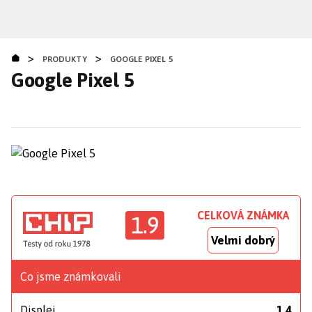
Přejít
k
hlavnímu
>
>
obsahu
PRODUKTY
GOOGLE PIXEL 5
Google Pixel 5
CELKOVÁ ZNÁMKA
1.9
Velmi dobrý
Co jsme známkovali
Displej
1,4