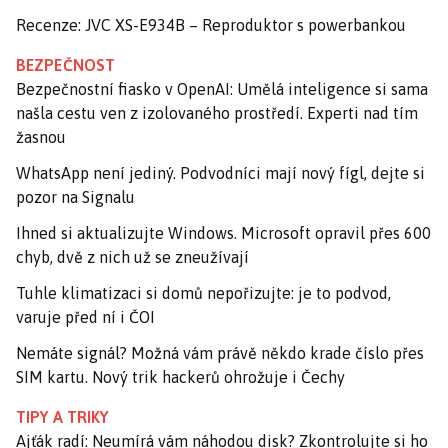
Recenze: JVC XS-E934B – Reproduktor s powerbankou
BEZPEČNOST
Bezpečnostní fiasko v OpenAI: Umělá inteligence si sama
našla cestu ven z izolovaného prostředí. Experti nad tím
žasnou
WhatsApp není jediný. Podvodníci mají nový fígl, dejte si
pozor na Signalu
Ihned si aktualizujte Windows. Microsoft opravil přes 600
chyb, dvě z nich už se zneužívají
Tuhle klimatizaci si domů nepořizujte: je to podvod,
varuje před ní i ČOI
Nemáte signál? Možná vám právě někdo krade číslo přes
SIM kartu. Nový trik hackerů ohrožuje i Čechy
TIPY A TRIKY
Ajťák radí: Neumírá vám náhodou disk? Zkontrolujte si ho