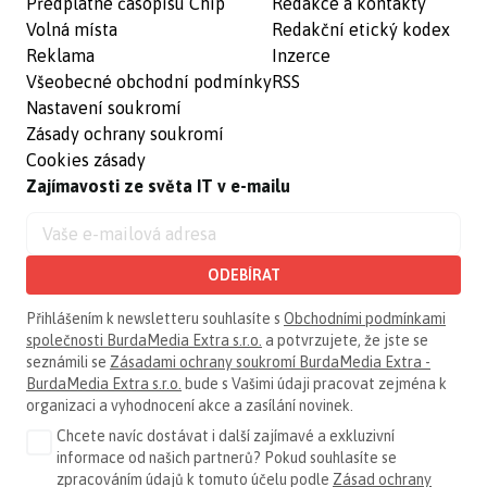
Předplatné časopisu Chip
Redakce a kontakty
Volná místa
Redakční etický kodex
Reklama
Inzerce
Všeobecné obchodní podmínky
RSS
Nastavení soukromí
Zásady ochrany soukromí
Cookies zásady
Zajímavosti ze světa IT v e-mailu
ODEBÍRAT
Přihlášením k newsletteru souhlasíte s
Obchodními podmínkami
společnosti BurdaMedia Extra s.r.o.
a potvrzujete, že jste se
seznámili se
Zásadami ochrany soukromí BurdaMedia Extra -
BurdaMedia Extra s.r.o.
bude s Vašimi údaji pracovat zejména k
organizaci a vyhodnocení akce a zasílání novinek.
Chcete navíc dostávat i další zajímavé a exkluzivní
informace od našich partnerů? Pokud souhlasíte se
zpracováním údajů k tomuto účelu podle
Zásad ochrany