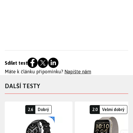
Sdílet test
Máte k článku připomínku?
Napište nám
DALŠÍ TESTY
2.6
Dobrý
2.0
Velmi dobrý