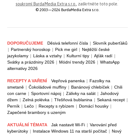
soukromí BurdaMedia Extra s.r.o.
, zaškrtněte toto pole.
© 2003—2026 BurdaMedia Extra s.r.o.
DOPORUČUJEME
Děsivá telefonní čísla
|
Slovník puberťáků
|
Partnerský horoskop
|
Pick me girl
|
Nejtěžší české
jazykolamy
|
Láska a vztahy
|
Kulturní tipy
|
Ajťák radí
|
Svátky a prázdniny 2026
|
Módní trendy 2026
|
WhatsApp
alternativy 2026
RECEPTY A VAŘENÍ
Vepřová panenka
|
Fazolky na
smetaně
|
Čokoládové muffiny
|
Banánový chlebíček
|
Chili
con carne
|
Sportovní nápoj
|
Zálivky na salát
|
Jahodový
džem
|
Zelná polévka
|
Třešňová bublanina
|
Sekaná recept
|
Perník
|
Lečo
|
Recepty s rybízem
|
Domácí housky
|
Zapečené brambory s uzeným
AKTUÁLNÍ TÉMATA
Jak nastavit Wi-Fi
|
Varování před
kyberútoky
|
Instalace Windows 11 na starší počítač
|
Nový