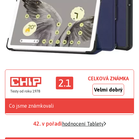
CELKOVÁ ZNÁMKA
2.1
Velmi dobrý
Co jsme známkovali
42. v pořadí
hodnocení Tablety