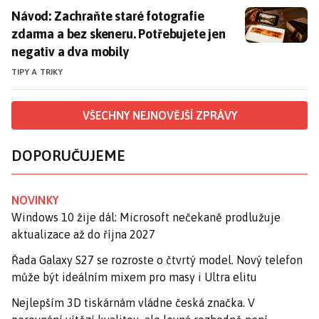
Návod: Zachraňte staré fotografie zdarma a bez skene
Návod: Zachraňte staré fotografie
zdarma a bez skeneru. Potřebujete jen
negativ a dva mobily
TIPY A TRIKY
VŠECHNY NEJNOVĚJŠÍ ZPRÁVY
DOPORUČUJEME
NOVINKY
Windows 10 žije dál: Microsoft nečekaně prodlužuje
aktualizace až do října 2027
Řada Galaxy S27 se rozroste o čtvrtý model. Nový telefon
může být ideálním mixem pro masy i Ultra elitu
Nejlepším 3D tiskárnám vládne česká značka. V