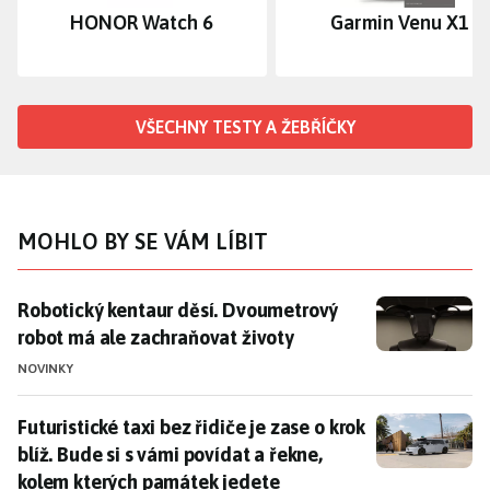
HONOR Watch 6
Garmin Venu X1
VŠECHNY TESTY A ŽEBŘÍČKY
MOHLO BY SE VÁM LÍBIT
Robotický kentaur děsí. Dvoumetrový robot má ale z
Robotický kentaur děsí. Dvoumetrový
robot má ale zachraňovat životy
NOVINKY
Futuristické taxi bez řidiče je zase o krok blíž. Bude
Futuristické taxi bez řidiče je zase o krok
blíž. Bude si s vámi povídat a řekne,
kolem kterých památek jedete