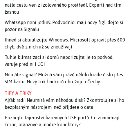
našla cestu ven z izolovaného prostředí. Experti nad tím
žasnou
WhatsApp není jediný. Podvodníci mají nový fígl, dejte si
pozor na Signalu
Ihned si aktualizujte Windows. Microsoft opravil přes 600
chyb, dvě z nich už se zneužívají
Tuhle klimatizaci si domů nepořizujte: je to podvod,
varuje před ní i ČOI
Nemáte signál? Možná vám právě někdo krade číslo přes
SIM kartu. Nový trik hackerů ohrožuje i Čechy
TIPY A TRIKY
Ajťák radí: Neumírá vám náhodou disk? Zkontrolujte si ho
bezplatným nástrojem, než přijdete o data
Poznejte tajemství barevných USB portů: Co znamenají
černé, oranžové a modré konektory?