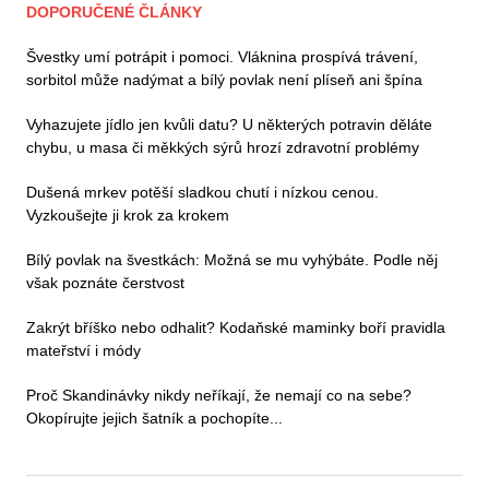
DOPORUČENÉ ČLÁNKY
Švestky umí potrápit i pomoci. Vláknina prospívá trávení,
sorbitol může nadýmat a bílý povlak není plíseň ani špína
Vyhazujete jídlo jen kvůli datu? U některých potravin děláte
chybu, u masa či měkkých sýrů hrozí zdravotní problémy
Dušená mrkev potěší sladkou chutí i nízkou cenou.
Vyzkoušejte ji krok za krokem
Bílý povlak na švestkách: Možná se mu vyhýbáte. Podle něj
však poznáte čerstvost
Zakrýt bříško nebo odhalit? Kodaňské maminky boří pravidla
mateřství i módy
Proč Skandinávky nikdy neříkají, že nemají co na sebe?
Okopírujte jejich šatník a pochopíte...