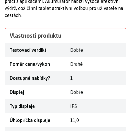
práci s aplikacemi. Akumulátor nabízí vysoce efektivní
výdrž, což činní tablet atraktivní volbou pro uživatele na
cestách.
Vlastnosti produktu
Testovací verdikt
Dobře
Poměr cena/výkon
Drahé
Dostupné nabídky?
1
Displej
Dobře
Typ displeje
IPS
Úhlopříčka displeje
11,0