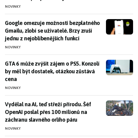
NOVINKY
Google omezuje možnosti bezplatného Gmailu, zlobí se 
Google omezuje možnosti bezplatného
Gmailu, zlobí se uživatelé. Brzy zruší
jednu z nejoblíbenějších funkcí
NOVINKY
GTA 6 může zvýšit zájem o PS5. Konzolí by měl být do
GTA 6 může zvýšit zájem o PS5. Konzolí
by měl být dostatek, otázkou zůstává
cena
NOVINKY
Vydělal na AI, teď střeží přírodu. Šéf OpenAI poslal p
Vydělal na AI, teď střeží přírodu. Šéf
OpenAI poslal přes 100 milionů na
záchranu slavného orlího páru
NOVINKY