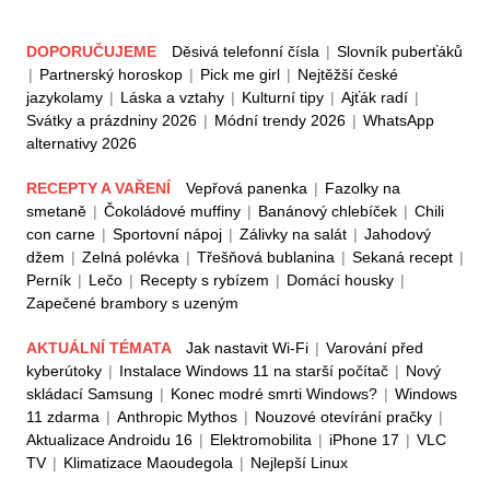
DOPORUČUJEME
Děsivá telefonní čísla
|
Slovník puberťáků
|
Partnerský horoskop
|
Pick me girl
|
Nejtěžší české
jazykolamy
|
Láska a vztahy
|
Kulturní tipy
|
Ajťák radí
|
Svátky a prázdniny 2026
|
Módní trendy 2026
|
WhatsApp
alternativy 2026
RECEPTY A VAŘENÍ
Vepřová panenka
|
Fazolky na
smetaně
|
Čokoládové muffiny
|
Banánový chlebíček
|
Chili
con carne
|
Sportovní nápoj
|
Zálivky na salát
|
Jahodový
džem
|
Zelná polévka
|
Třešňová bublanina
|
Sekaná recept
|
Perník
|
Lečo
|
Recepty s rybízem
|
Domácí housky
|
Zapečené brambory s uzeným
AKTUÁLNÍ TÉMATA
Jak nastavit Wi-Fi
|
Varování před
kyberútoky
|
Instalace Windows 11 na starší počítač
|
Nový
skládací Samsung
|
Konec modré smrti Windows?
|
Windows
11 zdarma
|
Anthropic Mythos
|
Nouzové otevírání pračky
|
Aktualizace Androidu 16
|
Elektromobilita
|
iPhone 17
|
VLC
TV
|
Klimatizace Maoudegola
|
Nejlepší Linux