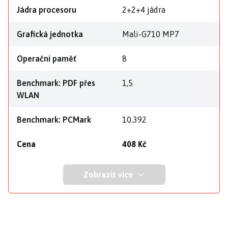
Jádra procesoru
2+2+4 jádra
Grafická jednotka
Mali-G710 MP7
Operační paměť
8
Benchmark: PDF přes
1,5
WLAN
Benchmark: PCMark
10.392
Cena
408 Kč
Zobrazit více