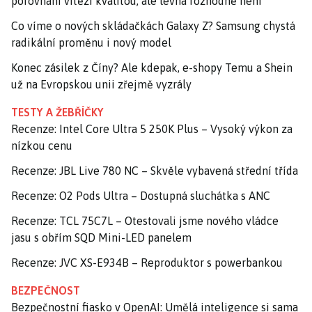
porovnání vítězí kvalitou, ale levná rozhodně není
Co víme o nových skládačkách Galaxy Z? Samsung chystá
radikální proměnu i nový model
Konec zásilek z Číny? Ale kdepak, e-shopy Temu a Shein
už na Evropskou unii zřejmě vyzrály
TESTY A ŽEBŘÍČKY
Recenze: Intel Core Ultra 5 250K Plus – Vysoký výkon za
nízkou cenu
Recenze: JBL Live 780 NC – Skvěle vybavená střední třída
Recenze: O2 Pods Ultra – Dostupná sluchátka s ANC
Recenze: TCL 75C7L – Otestovali jsme nového vládce
jasu s obřím SQD Mini-LED panelem
Recenze: JVC XS-E934B – Reproduktor s powerbankou
BEZPEČNOST
Bezpečnostní fiasko v OpenAI: Umělá inteligence si sama