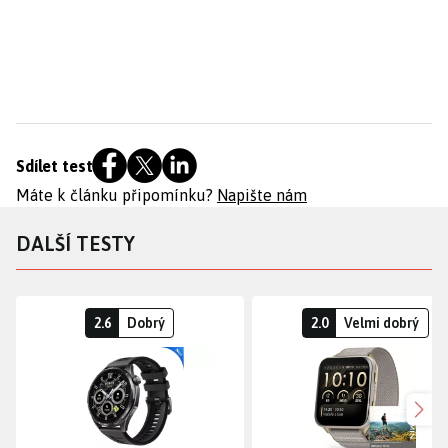
Sdílet test
Máte k článku připomínku?
Napište nám
DALŠÍ TESTY
2.6
Dobrý
2.0
Velmi dobrý
Dalš