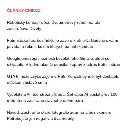
ČLÁNKY CHIP.CZ
Robotický kentaur děsí. Dvoumetrový robot má ale
zachraňovat životy
Futuristické taxi bez řidiče je zase o krok blíž. Bude si s vámi
povídat a řekne, kolem kterých památek jedete
Google omezuje možnosti bezplatného Gmailu, zlobí se
uživatelé. V lednu ukončí odesílání zpráv z adres třetích stran
GTA 6 může zvýšit zájem o PS5. Konzolí by měl být dostatek,
otázkou zůstává cena
Vydělal na AI, teď střeží přírodu. Šéf OpenAI poslal přes 100
milionů na záchranu slavného orlího páru
Návod: Zachraňte staré fotografie zdarma a bez skeneru.
Potřebujete jen negativ a dva mobily