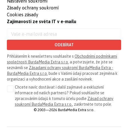
Nastavení soukromí
Zásady ochrany soukromí
Cookies zásady
Zajímavosti ze světa IT v e-mailu
ODEBÍRAT
Přihlášením k newsletteru souhlasíte s
Obchodními podmínkami
společnosti BurdaMedia Extra s.r.o.
a potvrzujete, že jste se
seznámili se
Zásadami ochrany soukromí BurdaMedia Extra -
BurdaMedia Extra s.r.o.
bude s Vašimi údaji pracovat zejména k
organizaci a vyhodnocení akce a zasílání novinek.
Chcete navíc dostávat i další zajímavé a exkluzivní
informace od našich partnerů? Pokud souhlasíte se
zpracováním údajů k tomuto účelu podle
Zásad ochrany
soukromí BurdaMedia Extra s.r.o.
, zaškrtněte toto pole.
© 2003—2026 BurdaMedia Extra s.r.o.