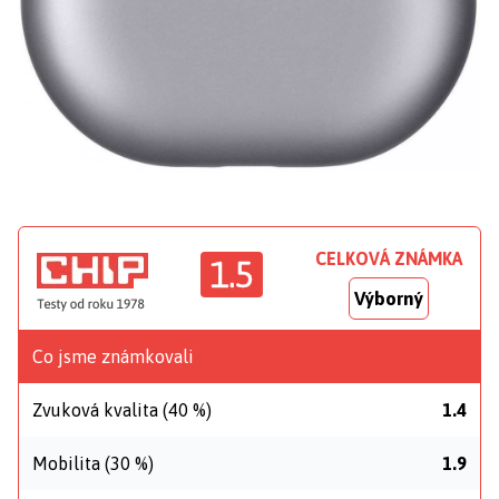
CELKOVÁ ZNÁMKA
1.5
Výborný
Co jsme známkovali
Zvuková kvalita (40 %)
1.4
Mobilita (30 %)
1.9