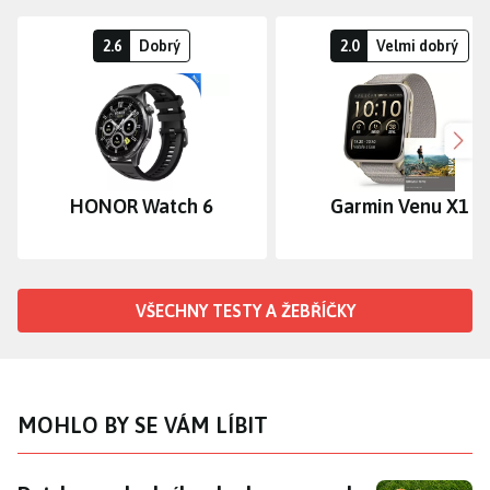
2.6
Dobrý
2.0
Velmi dobrý
Dalš
HONOR Watch 6
Garmin Venu X1
VŠECHNY TESTY A ŽEBŘÍČKY
MOHLO BY SE VÁM LÍBIT