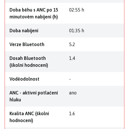
Doba běhu s ANC po 15
02:55 h
minutovém nabíjení (h)
Doba nabíjení
01:35 h
Verze Bluetooth
5.2
Dosah Bluetooth
1.4
(školní hodnocení)
Voděodolnost
-
ANC - aktivní potlačení
ano
hluku
Kvalita ANC (školní
1.6
hodnocení)