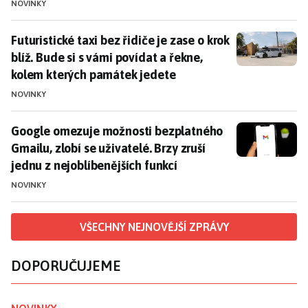
NOVINKY
Futuristické taxi bez řidiče je zase o krok blíž. Bude
Futuristické taxi bez řidiče je zase o krok
blíž. Bude si s vámi povídat a řekne,
kolem kterých památek jedete
NOVINKY
Google omezuje možnosti bezplatného Gmailu, zlobí se 
Google omezuje možnosti bezplatného
Gmailu, zlobí se uživatelé. Brzy zruší
jednu z nejoblíbenějších funkcí
NOVINKY
VŠECHNY NEJNOVĚJŠÍ ZPRÁVY
DOPORUČUJEME