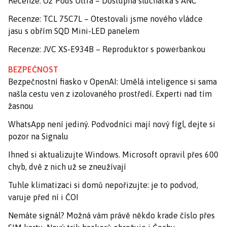
Recenze: O2 Pods Ultra – Dostupná sluchátka s ANC
Recenze: TCL 75C7L – Otestovali jsme nového vládce
jasu s obřím SQD Mini-LED panelem
Recenze: JVC XS-E934B – Reproduktor s powerbankou
BEZPEČNOST
Bezpečnostní fiasko v OpenAI: Umělá inteligence si sama
našla cestu ven z izolovaného prostředí. Experti nad tím
žasnou
WhatsApp není jediný. Podvodníci mají nový fígl, dejte si
pozor na Signalu
Ihned si aktualizujte Windows. Microsoft opravil přes 600
chyb, dvě z nich už se zneužívají
Tuhle klimatizaci si domů nepořizujte: je to podvod,
varuje před ní i ČOI
Nemáte signál? Možná vám právě někdo krade číslo přes