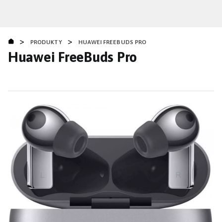
Přejít
k
hlavnímu
>
>
obsahu
PRODUKTY
HUAWEI FREEBUDS PRO
Huawei FreeBuds Pro