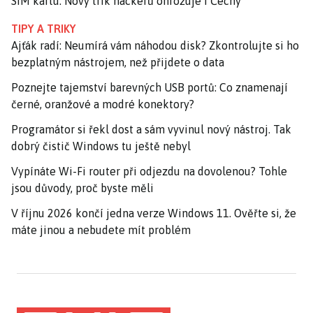
SIM kartu. Nový trik hackerů ohrožuje i Čechy
TIPY A TRIKY
Ajťák radí: Neumírá vám náhodou disk? Zkontrolujte si ho
bezplatným nástrojem, než přijdete o data
Poznejte tajemství barevných USB portů: Co znamenají
černé, oranžové a modré konektory?
Programátor si řekl dost a sám vyvinul nový nástroj. Tak
dobrý čistič Windows tu ještě nebyl
Vypínáte Wi-Fi router při odjezdu na dovolenou? Tohle
jsou důvody, proč byste měli
V říjnu 2026 končí jedna verze Windows 11. Ověřte si, že
máte jinou a nebudete mít problém