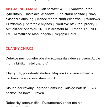
AKTUÁLNÍ TÉMATA
Jak nastavit Wi-Fi
|
Varování před
kyberútoky
|
Instalace Windows 11 na starší počítač
|
Nový
skládací Samsung
|
Konec modré smrti Windows?
|
Windows
11 zdarma
|
Anthropic Mythos
|
Nouzové otevírání pračky
|
Aktualizace Androidu 16
|
Elektromobilita
|
iPhone 17
|
VLC
TV
|
Klimatizace Maoudegola
|
Nejlepší Linux
ČLÁNKY CHIP.CZ
Detekce nevhodného obsahu rozmazala video se psem. Apple
mu na bříšku našel „nahotu“
Chytrý trik, jak odradit zloděje: Majitelé karavanů schválně
nechávají v autě svůj starý mobil
Dlouho očekávaný upgrade Samsung Galaxy: Baterie u S27
poskočí na novou úroveň
Robotický kentaur děsí. Dvoumetrový robot má ale