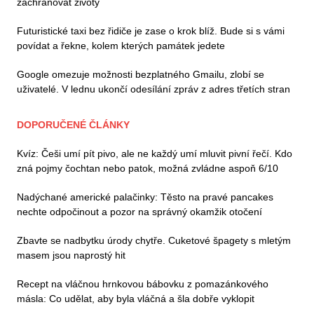
zachraňovat životy
Futuristické taxi bez řidiče je zase o krok blíž. Bude si s vámi
povídat a řekne, kolem kterých památek jedete
Google omezuje možnosti bezplatného Gmailu, zlobí se
uživatelé. V lednu ukončí odesílání zpráv z adres třetích stran
DOPORUČENÉ ČLÁNKY
Kvíz: Češi umí pít pivo, ale ne každý umí mluvit pivní řečí. Kdo
zná pojmy čochtan nebo patok, možná zvládne aspoň 6/10
Nadýchané americké palačinky: Těsto na pravé pancakes
nechte odpočinout a pozor na správný okamžik otočení
Zbavte se nadbytku úrody chytře. Cuketové špagety s mletým
masem jsou naprostý hit
Recept na vláčnou hrnkovou bábovku z pomazánkového
másla: Co udělat, aby byla vláčná a šla dobře vyklopit