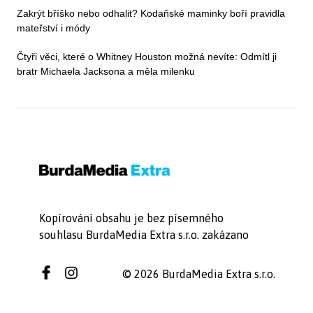
Zakrýt bříško nebo odhalit? Kodaňské maminky boří pravidla
mateřství i módy
Čtyři věci, které o Whitney Houston možná nevíte: Odmítl ji
bratr Michaela Jacksona a měla milenku
Kopírování obsahu je bez písemného
souhlasu BurdaMedia Extra s.r.o. zakázano
© 2026 BurdaMedia Extra s.r.o.