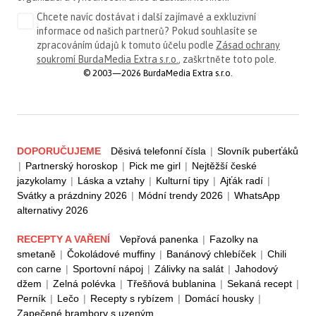
Chcete navíc dostávat i další zajímavé a exkluzivní
informace od našich partnerů? Pokud souhlasíte se
zpracováním údajů k tomuto účelu podle
Zásad ochrany
soukromí BurdaMedia Extra s.r.o.
, zaškrtněte toto pole.
© 2003—2026 BurdaMedia Extra s.r.o.
DOPORUČUJEME
Děsivá telefonní čísla
|
Slovník puberťáků
|
Partnerský horoskop
|
Pick me girl
|
Nejtěžší české
jazykolamy
|
Láska a vztahy
|
Kulturní tipy
|
Ajťák radí
|
Svátky a prázdniny 2026
|
Módní trendy 2026
|
WhatsApp
alternativy 2026
RECEPTY A VAŘENÍ
Vepřová panenka
|
Fazolky na
smetaně
|
Čokoládové muffiny
|
Banánový chlebíček
|
Chili
con carne
|
Sportovní nápoj
|
Zálivky na salát
|
Jahodový
džem
|
Zelná polévka
|
Třešňová bublanina
|
Sekaná recept
|
Perník
|
Lečo
|
Recepty s rybízem
|
Domácí housky
|
Zapečené brambory s uzeným