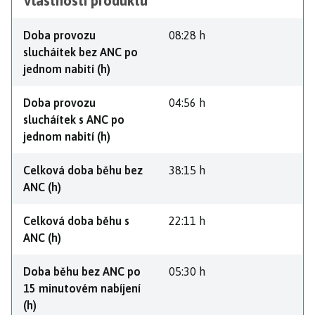
Vlastnosti produktu
Doba provozu
08:28 h
slucháítek bez ANC po
jednom nabití (h)
Doba provozu
04:56 h
slucháítek s ANC po
jednom nabití (h)
Celková doba běhu bez
38:15 h
ANC (h)
Celková doba běhu s
22:11 h
ANC (h)
Doba běhu bez ANC po
05:30 h
15 minutovém nabíjení
(h)