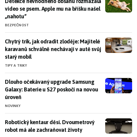
Detekce nevhodného obsahu rozmazala video se psem.
Detekce nevhodného obsahu rozmazala
video se psem. Apple mu na bříšku našel
„nahotu“
BEZPEČNOST
Chytrý trik, jak odradit zloděje: Majitelé karavanů sc
Chytrý trik, jak odradit zloděje: Majitelé
karavanů schválně nechávají v autě svůj
starý mobil
TIPY A TRIKY
Dlouho očekávaný upgrade Samsung Galaxy: Baterie u
Dlouho očekávaný upgrade Samsung
Galaxy: Baterie u S27 poskočí na novou
úroveň
NOVINKY
Robotický kentaur děsí. Dvoumetrový robot má ale z
Robotický kentaur děsí. Dvoumetrový
robot má ale zachraňovat životy