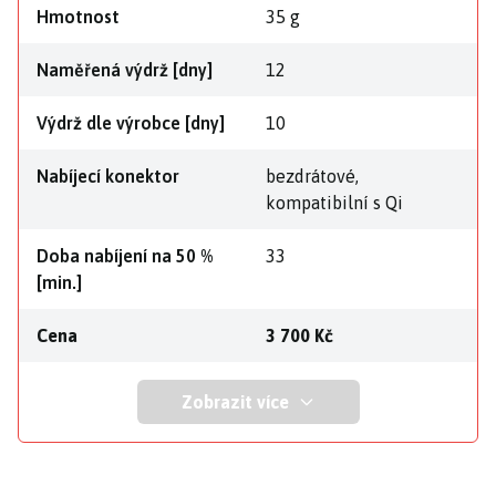
Hmotnost
35 g
Naměřená výdrž [dny]
12
Výdrž dle výrobce [dny]
10
Nabíjecí konektor
bezdrátové,
kompatibilní s Qi
Doba nabíjení na 50 %
33
[min.]
Cena
3 700 Kč
Zobrazit více