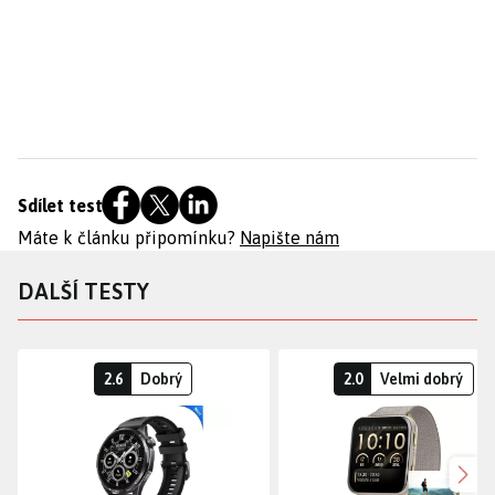
Sdílet test
Máte k článku připomínku?
Napište nám
DALŠÍ TESTY
2.6
Dobrý
2.0
Velmi dobrý