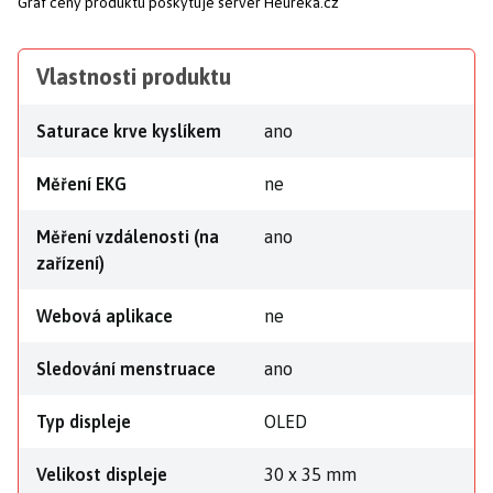
Graf ceny produktu
poskytuje server Heureka.cz
Vlastnosti produktu
Saturace krve kyslíkem
ano
Měření EKG
ne
Měření vzdálenosti (na
ano
zařízení)
Webová aplikace
ne
Sledování menstruace
ano
Typ displeje
OLED
Velikost displeje
30 x 35 mm