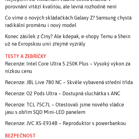
porovnání vítězí kvalitou, ale levná rozhodně není
Co víme o nových skládačkách Galaxy Z? Samsung chystá
radikální proměnu i nový model
Konec zásilek z Číny? Ale kdepak, e-shopy Temu a Shein
už na Evropskou unii zřejmě vyzrály
TESTY A ŽEBŘÍČKY
Recenze: Intel Core Ultra 5 250K Plus – Vysoký výkon za
nízkou cenu
Recenze: JBL Live 780 NC – Skvěle vybavená střední třída
Recenze: O2 Pods Ultra – Dostupná sluchátka s ANC
Recenze: TCL 75C7L – Otestovali jsme nového vládce
jasu s obřím SQD Mini-LED panelem
Recenze: JVC XS-E934B – Reproduktor s powerbankou
BEZPEČNOST