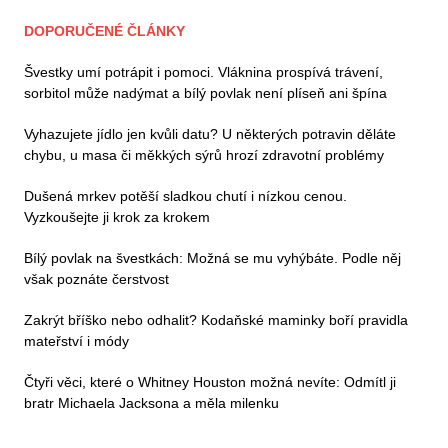
DOPORUČENÉ ČLÁNKY
Švestky umí potrápit i pomoci. Vláknina prospívá trávení,
sorbitol může nadýmat a bílý povlak není plíseň ani špína
Vyhazujete jídlo jen kvůli datu? U některých potravin děláte
chybu, u masa či měkkých sýrů hrozí zdravotní problémy
Dušená mrkev potěší sladkou chutí i nízkou cenou.
Vyzkoušejte ji krok za krokem
Bílý povlak na švestkách: Možná se mu vyhýbáte. Podle něj
však poznáte čerstvost
Zakrýt bříško nebo odhalit? Kodaňské maminky boří pravidla
mateřství i módy
Čtyři věci, které o Whitney Houston možná nevíte: Odmítl ji
bratr Michaela Jacksona a měla milenku