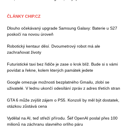
ČLÁNKY CHIP.CZ
Dlouho očekávaný upgrade Samsung Galaxy: Baterie u S27
poskočí na novou úroveň
Robotický kentaur děsí. Dvoumetrový robot má ale
zachraňovat životy
Futuristické taxi bez řidiče je zase o krok blíž. Bude si s vámi
povídat a řekne, kolem kterých památek jedete
Google omezuje možnosti bezplatného Gmailu, zlobí se
uživatelé. V lednu ukončí odesílání zpráv z adres třetích stran
GTA 6 může zvýšit zájem o PS5. Konzolí by měl být dostatek,
otázkou zůstává cena
Vydělal na AI, teď střeží přírodu. Šéf OpenAI poslal přes 100
milionů na záchranu slavného orlího páru