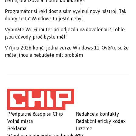
černé, oranžové a modré konektory?
Programátor si řekl dost a sám vyvinul nový nástroj. Tak
dobrý čistič Windows tu ještě nebyl
Vypínáte Wi-Fi router při odjezdu na dovolenou? Tohle
jsou důvody, proč byste měli
V říjnu 2026 končí jedna verze Windows 11. Ověřte si, že
máte jinou a nebudete mít problém
Předplatné časopisu Chip
Redakce a kontakty
Volná místa
Redakční etický kodex
Reklama
Inzerce
Všeobecné obchodní podmínky
RSS