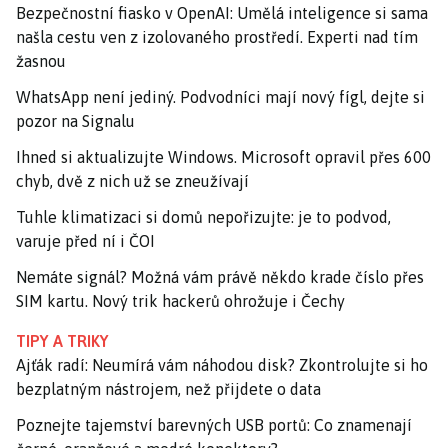
Bezpečnostní fiasko v OpenAI: Umělá inteligence si sama
našla cestu ven z izolovaného prostředí. Experti nad tím
žasnou
WhatsApp není jediný. Podvodníci mají nový fígl, dejte si
pozor na Signalu
Ihned si aktualizujte Windows. Microsoft opravil přes 600
chyb, dvě z nich už se zneužívají
Tuhle klimatizaci si domů nepořizujte: je to podvod,
varuje před ní i ČOI
Nemáte signál? Možná vám právě někdo krade číslo přes
SIM kartu. Nový trik hackerů ohrožuje i Čechy
TIPY A TRIKY
Ajťák radí: Neumírá vám náhodou disk? Zkontrolujte si ho
bezplatným nástrojem, než přijdete o data
Poznejte tajemství barevných USB portů: Co znamenají