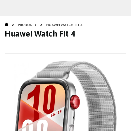
Přejít
k
hlavnímu
>
>
obsahu
PRODUKTY
HUAWEI WATCH FIT 4
Huawei Watch Fit 4