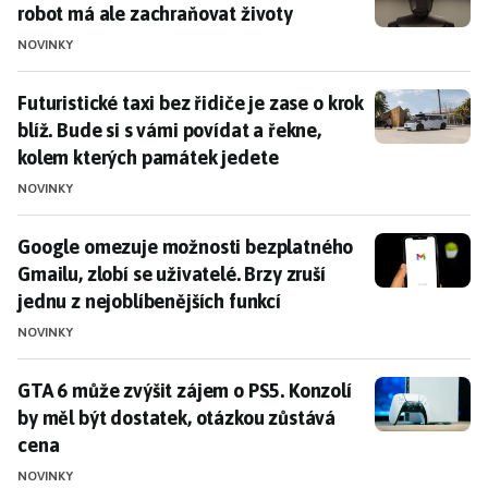
robot má ale zachraňovat životy
NOVINKY
Futuristické taxi bez řidiče je zase o krok blíž. Bude
Futuristické taxi bez řidiče je zase o krok
blíž. Bude si s vámi povídat a řekne,
kolem kterých památek jedete
NOVINKY
Google omezuje možnosti bezplatného Gmailu, zlobí se 
Google omezuje možnosti bezplatného
Gmailu, zlobí se uživatelé. Brzy zruší
jednu z nejoblíbenějších funkcí
NOVINKY
GTA 6 může zvýšit zájem o PS5. Konzolí by měl být do
GTA 6 může zvýšit zájem o PS5. Konzolí
by měl být dostatek, otázkou zůstává
cena
NOVINKY