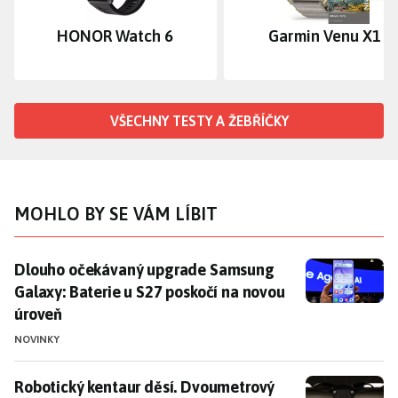
Dalš
HONOR Watch 6
Garmin Venu X1
VŠECHNY TESTY A ŽEBŘÍČKY
MOHLO BY SE VÁM LÍBIT
Dlouho očekávaný upgrade Samsung Galaxy: Baterie u
Dlouho očekávaný upgrade Samsung
Galaxy: Baterie u S27 poskočí na novou
úroveň
NOVINKY
Robotický kentaur děsí. Dvoumetrový robot má ale z
Robotický kentaur děsí. Dvoumetrový