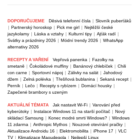
DOPORUČUJEME
Děsivá telefonní čísla
|
Slovník puberťáků
|
Partnerský horoskop
|
Pick me girl
|
Nejtěžší české
jazykolamy
|
Láska a vztahy
|
Kulturní tipy
|
Ajťák radí
|
Svátky a prázdniny 2026
|
Módní trendy 2026
|
WhatsApp
alternativy 2026
RECEPTY A VAŘENÍ
Vepřová panenka
|
Fazolky na
smetaně
|
Čokoládové muffiny
|
Banánový chlebíček
|
Chili
con carne
|
Sportovní nápoj
|
Zálivky na salát
|
Jahodový
džem
|
Zelná polévka
|
Třešňová bublanina
|
Sekaná recept
|
Perník
|
Lečo
|
Recepty s rybízem
|
Domácí housky
|
Zapečené brambory s uzeným
AKTUÁLNÍ TÉMATA
Jak nastavit Wi-Fi
|
Varování před
kyberútoky
|
Instalace Windows 11 na starší počítač
|
Nový
skládací Samsung
|
Konec modré smrti Windows?
|
Windows
11 zdarma
|
Anthropic Mythos
|
Nouzové otevírání pračky
|
Aktualizace Androidu 16
|
Elektromobilita
|
iPhone 17
|
VLC
TV
|
Klimatizace Maoudegola
|
Nejlepší Linux