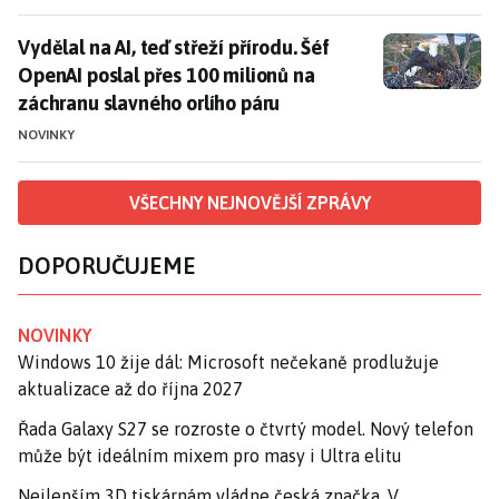
Vydělal na AI, teď střeží přírodu. Šéf OpenAI poslal p
Vydělal na AI, teď střeží přírodu. Šéf
OpenAI poslal přes 100 milionů na
záchranu slavného orlího páru
NOVINKY
VŠECHNY NEJNOVĚJŠÍ ZPRÁVY
DOPORUČUJEME
NOVINKY
Windows 10 žije dál: Microsoft nečekaně prodlužuje
aktualizace až do října 2027
Řada Galaxy S27 se rozroste o čtvrtý model. Nový telefon
může být ideálním mixem pro masy i Ultra elitu
Nejlepším 3D tiskárnám vládne česká značka. V