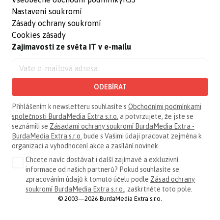
Nastavení soukromí
Zásady ochrany soukromí
Cookies zásady
Zajímavosti ze světa IT v e-mailu
ODEBÍRAT
Přihlášením k newsletteru souhlasíte s
Obchodními podmínkami
společnosti BurdaMedia Extra s.r.o.
a potvrzujete, že jste se
seznámili se
Zásadami ochrany soukromí BurdaMedia Extra -
BurdaMedia Extra s.r.o.
bude s Vašimi údaji pracovat zejména k
organizaci a vyhodnocení akce a zasílání novinek.
Chcete navíc dostávat i další zajímavé a exkluzivní
informace od našich partnerů? Pokud souhlasíte se
zpracováním údajů k tomuto účelu podle
Zásad ochrany
soukromí BurdaMedia Extra s.r.o.
, zaškrtněte toto pole.
© 2003—2026 BurdaMedia Extra s.r.o.