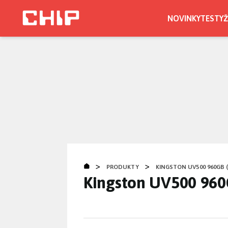
Přejít
k
NOVINKY
TESTY
Ž
hlavnímu
obsahu
>
>
PRODUKTY
KINGSTON UV500 960GB (
Kingston UV500 96