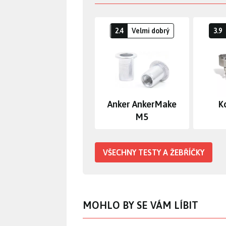
2.4
Velmi dobrý
3.9
Anker AnkerMake
K
M5
VŠECHNY TESTY A ŽEBŘÍČKY
MOHLO BY SE VÁM LÍBIT