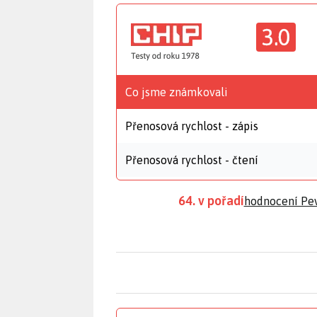
3.0
Co jsme známkovali
Přenosová rychlost - zápis
Přenosová rychlost - čtení
64. v pořadí
hodnocení Pev