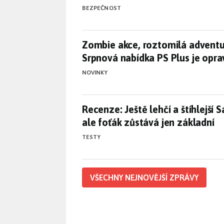
BEZPEČNOST
Zombie akce, roztomilá adventu
Zombie akce, roztomilá adventu
Srpnová nabídka PS Plus je opr
NOVINKY
Recenze: Ještě lehčí a štíhlejší
Recenze: Ještě lehčí a štíhlejší 
ale foťák zůstává jen základní
TESTY
VŠECHNY NEJNOVĚJŠÍ ZPRÁVY