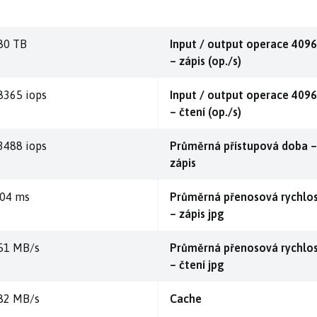
80 TB
Input / output operace 4096
– zápis (op./s)
8365 iops
Input / output operace 4096
– čtení (op./s)
3488 iops
Průměrná přístupová doba –
zápis
,04 ms
Průměrná přenosová rychlo
– zápis jpg
51 MB/s
Průměrná přenosová rychlo
– čtení jpg
82 MB/s
Cache