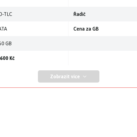
D-TLC
Řadič
ATA
Cena za GB
60 GB
 600 Kč
Zobrazit více