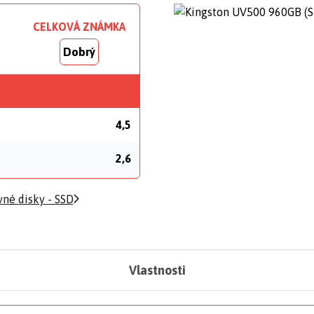
CELKOVÁ ZNÁMKA
Dobrý
4,5
2,6
né disky - SSD
Vlastnosti