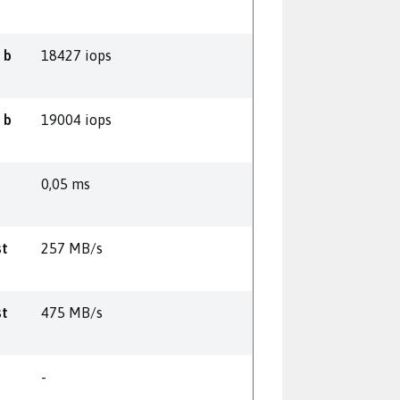
 b
18427 iops
 b
19004 iops
0,05 ms
st
257 MB/s
st
475 MB/s
-