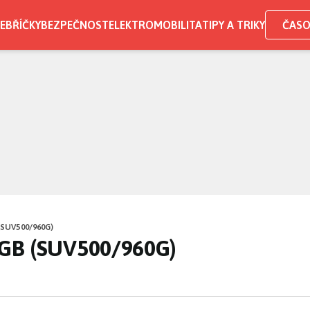
EBŘÍČKY
BEZPEČNOST
ELEKTROMOBILITA
TIPY A TRIKY
ČASO
SUV500/960G)
0GB (SUV500/960G)