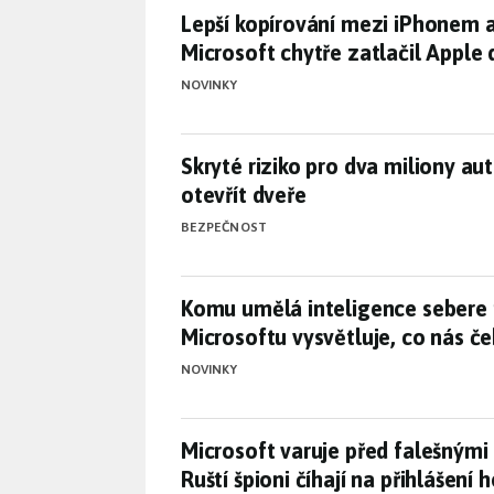
Lepší kopírování mezi iPhonem a
Lepší kopírování mezi iPhonem a
Microsoft chytře zatlačil Apple
NOVINKY
Skryté riziko pro dva miliony a
Skryté riziko pro dva miliony a
otevřít dveře
BEZPEČNOST
Komu umělá inteligence sebere 
Komu umělá inteligence sebere 
Microsoftu vysvětluje, co nás č
NOVINKY
Microsoft varuje před falešnými
Microsoft varuje před falešným
Ruští špioni číhají na přihlášení