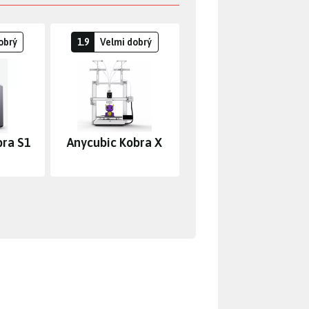
obrý
1.9
Velmi dobrý
bra S1
Anycubic Kobra X