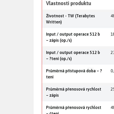
Vlastnosti produktu
Životnost - TW (Terabytes
4
Written)
Input / output operace 512 b
1
– zápis (op./s)
Input / output operace 512 b
2
– ?tení (op./s)
Průměrná přístupová doba – ?
0
tení
Průměrná přenosová rychlost
2
– zápis
Průměrná přenosová rychlost
4
– čtení