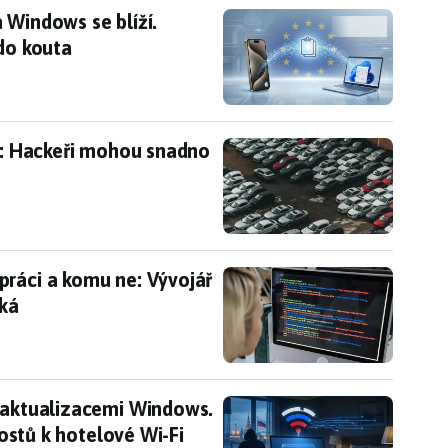
 Windows se blíží. Microsoft chytře zatlačil App
 Windows se blíží.
 do kouta
ut: Hackeři mohou snadno otevřít dveře
ut: Hackeři mohou snadno
práci a komu ne: Vývojář Microsoftu vysvětluje, c
práci a komu ne: Vývojář
eká
 aktualizacemi Windows. Ruští špioni číhají na při
i aktualizacemi Windows.
 hostů k hotelové Wi-Fi