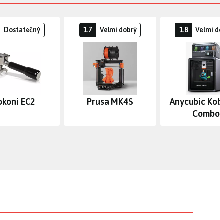
Dostatečný
1.7
Velmi dobrý
1.8
Velmi d
okoni EC2
Prusa MK4S
Anycubic Ko
Combo