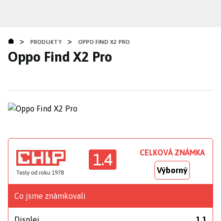
Přejít
k
hlavnímu
>
>
obsahu
PRODUKTY
OPPO FIND X2 PRO
Oppo Find X2 Pro
CELKOVÁ ZNÁMKA
1.4
Výborný
Co jsme známkovali
Displej
1,1