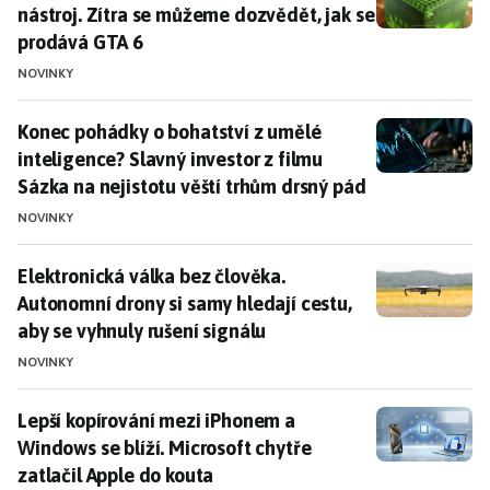
nástroj. Zítra se můžeme dozvědět, jak se
prodává GTA 6
NOVINKY
Konec pohádky o bohatství z umělé inteligence? Slavný
Konec pohádky o bohatství z umělé
inteligence? Slavný investor z filmu
Sázka na nejistotu věští trhům drsný pád
NOVINKY
Elektronická válka bez člověka. Autonomní drony si sa
Elektronická válka bez člověka.
Autonomní drony si samy hledají cestu,
aby se vyhnuly rušení signálu
NOVINKY
Lepší kopírování mezi iPhonem a Windows se blíží. Mic
Lepší kopírování mezi iPhonem a
Windows se blíží. Microsoft chytře
zatlačil Apple do kouta