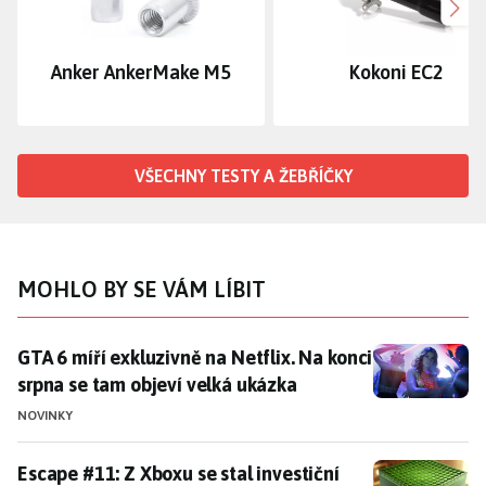
Dalš
Anker AnkerMake M5
Kokoni EC2
VŠECHNY TESTY A ŽEBŘÍČKY
MOHLO BY SE VÁM LÍBIT
GTA 6 míří exkluzivně na Netflix. Na konci srpna se t
GTA 6 míří exkluzivně na Netflix. Na konci
srpna se tam objeví velká ukázka
NOVINKY
Escape #11: Z Xboxu se stal investiční nástroj. Zítra
Escape #11: Z Xboxu se stal investiční