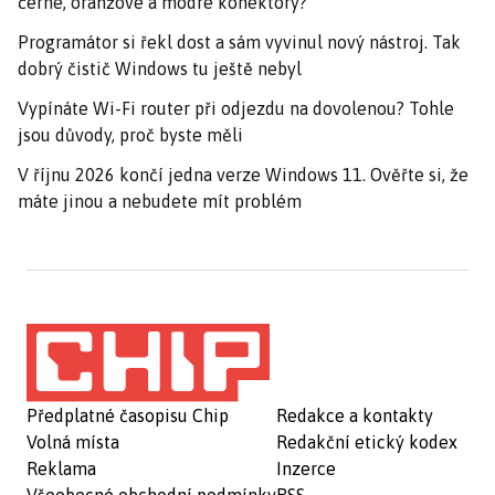
černé, oranžové a modré konektory?
Programátor si řekl dost a sám vyvinul nový nástroj. Tak
dobrý čistič Windows tu ještě nebyl
Vypínáte Wi-Fi router při odjezdu na dovolenou? Tohle
jsou důvody, proč byste měli
V říjnu 2026 končí jedna verze Windows 11. Ověřte si, že
máte jinou a nebudete mít problém
Předplatné časopisu Chip
Redakce a kontakty
Volná místa
Redakční etický kodex
Reklama
Inzerce
Všeobecné obchodní podmínky
RSS