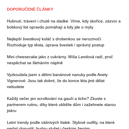
DOPORUČENÉ ČLÁNKY
Hubnutí, trávení i chutě na sladké. Víme, kdy skořice, zázvor a
bobkový list opravdu pomáhají a kdy jde o mýty
Nejlepší švestkový koláč s drobenkou se nerozmočí.
Rozhoduje typ těsta, úprava švestek i správný postup
Mini cheesecake jako z cukrárny. Míša Landová radí, proč
nespěchat se šleháním náplně
Vyzkoušela jsem s dětmi banánové nanuky podle Anety
Vignerové: Jsou tak dobré, že do konce léta jiné dělat
nebudete
Každý večer jen scrollování na gauči a ticho? Zkuste s
partnerem rutinu, díky které uklidíte dům i zažehnete starou
jiskru
Letní trendy podle vášnivých Italek. Stylové outfity, na které
nedají dopustit, budou slušet i českým ženám