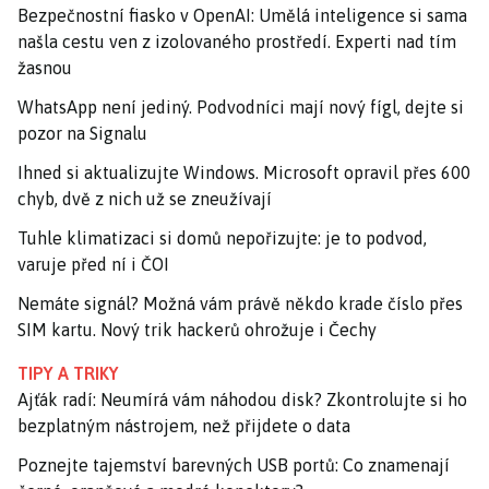
Bezpečnostní fiasko v OpenAI: Umělá inteligence si sama
našla cestu ven z izolovaného prostředí. Experti nad tím
žasnou
WhatsApp není jediný. Podvodníci mají nový fígl, dejte si
pozor na Signalu
Ihned si aktualizujte Windows. Microsoft opravil přes 600
chyb, dvě z nich už se zneužívají
Tuhle klimatizaci si domů nepořizujte: je to podvod,
varuje před ní i ČOI
Nemáte signál? Možná vám právě někdo krade číslo přes
SIM kartu. Nový trik hackerů ohrožuje i Čechy
TIPY A TRIKY
Ajťák radí: Neumírá vám náhodou disk? Zkontrolujte si ho
bezplatným nástrojem, než přijdete o data
Poznejte tajemství barevných USB portů: Co znamenají