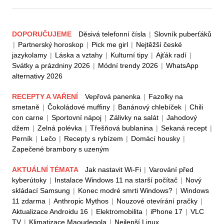
DOPORUČUJEME
Děsivá telefonní čísla
|
Slovník puberťáků
|
Partnerský horoskop
|
Pick me girl
|
Nejtěžší české
jazykolamy
|
Láska a vztahy
|
Kulturní tipy
|
Ajťák radí
|
Svátky a prázdniny 2026
|
Módní trendy 2026
|
WhatsApp
alternativy 2026
RECEPTY A VAŘENÍ
Vepřová panenka
|
Fazolky na
smetaně
|
Čokoládové muffiny
|
Banánový chlebíček
|
Chili
con carne
|
Sportovní nápoj
|
Zálivky na salát
|
Jahodový
džem
|
Zelná polévka
|
Třešňová bublanina
|
Sekaná recept
|
Perník
|
Lečo
|
Recepty s rybízem
|
Domácí housky
|
Zapečené brambory s uzeným
AKTUÁLNÍ TÉMATA
Jak nastavit Wi-Fi
|
Varování před
kyberútoky
|
Instalace Windows 11 na starší počítač
|
Nový
skládací Samsung
|
Konec modré smrti Windows?
|
Windows
11 zdarma
|
Anthropic Mythos
|
Nouzové otevírání pračky
|
Aktualizace Androidu 16
|
Elektromobilita
|
iPhone 17
|
VLC
TV
|
Klimatizace Maoudegola
|
Nejlepší Linux