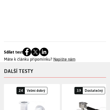
Sdílet test
Máte k článku připomínku?
Napište nám
DALŠÍ TESTY
2.4
Velmi dobrý
3.9
Dostatečný