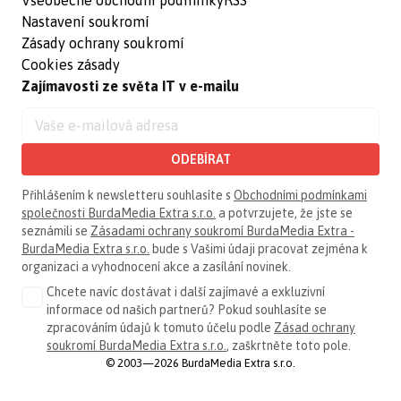
Nastavení soukromí
Zásady ochrany soukromí
Cookies zásady
Zajímavosti ze světa IT v e-mailu
ODEBÍRAT
Přihlášením k newsletteru souhlasíte s
Obchodními podmínkami
společnosti BurdaMedia Extra s.r.o.
a potvrzujete, že jste se
seznámili se
Zásadami ochrany soukromí BurdaMedia Extra -
BurdaMedia Extra s.r.o.
bude s Vašimi údaji pracovat zejména k
organizaci a vyhodnocení akce a zasílání novinek.
Chcete navíc dostávat i další zajímavé a exkluzivní
informace od našich partnerů? Pokud souhlasíte se
zpracováním údajů k tomuto účelu podle
Zásad ochrany
soukromí BurdaMedia Extra s.r.o.
, zaškrtněte toto pole.
© 2003—2026 BurdaMedia Extra s.r.o.