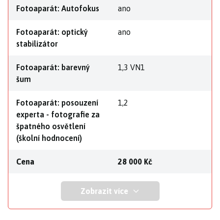
Fotoaparát: Autofokus
ano
Fotoaparát: optický
ano
stabilizátor
Fotoaparát: barevný
1,3 VN1
šum
Fotoaparát: posouzení
1,2
experta - fotografie za
špatného osvětlení
(školní hodnocení)
Cena
28 000 Kč
Zobrazit více