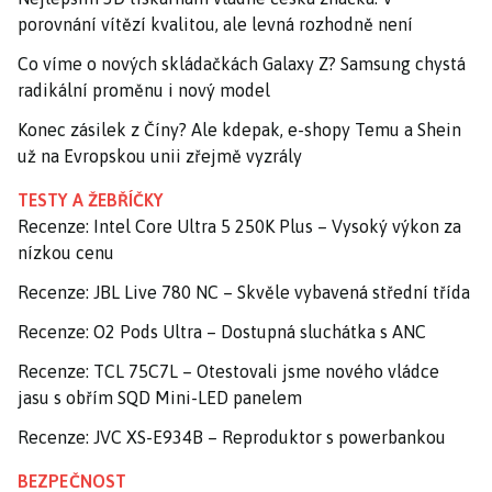
porovnání vítězí kvalitou, ale levná rozhodně není
Co víme o nových skládačkách Galaxy Z? Samsung chystá
radikální proměnu i nový model
Konec zásilek z Číny? Ale kdepak, e-shopy Temu a Shein
už na Evropskou unii zřejmě vyzrály
TESTY A ŽEBŘÍČKY
Recenze: Intel Core Ultra 5 250K Plus – Vysoký výkon za
nízkou cenu
Recenze: JBL Live 780 NC – Skvěle vybavená střední třída
Recenze: O2 Pods Ultra – Dostupná sluchátka s ANC
Recenze: TCL 75C7L – Otestovali jsme nového vládce
jasu s obřím SQD Mini-LED panelem
Recenze: JVC XS-E934B – Reproduktor s powerbankou
BEZPEČNOST