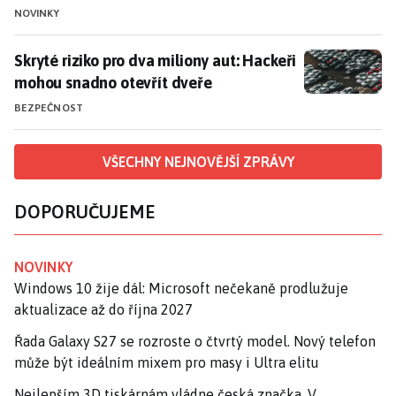
NOVINKY
Skryté riziko pro dva miliony aut: Hackeři mohou snad
Skryté riziko pro dva miliony aut: Hackeři
mohou snadno otevřít dveře
BEZPEČNOST
VŠECHNY NEJNOVĚJŠÍ ZPRÁVY
DOPORUČUJEME
NOVINKY
Windows 10 žije dál: Microsoft nečekaně prodlužuje
aktualizace až do října 2027
Řada Galaxy S27 se rozroste o čtvrtý model. Nový telefon
může být ideálním mixem pro masy i Ultra elitu
Nejlepším 3D tiskárnám vládne česká značka. V