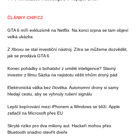
ČLÁNKY CHIP.CZ
GTA 6 míří exkluzivně na Netflix. Na konci srpna se tam objeví
velká ukázka
Z Xboxu se stal investiční nástroj. Zítra se můžeme dozvědět,
jak se prodává GTA 6
Konec pohádky o bohatství z umělé inteligence? Slavný
investor z filmu Sázka na nejistotu věští trhům drsný pád
Elektronická válka bez člověka. Autonomní drony si samy
hledají cestu, aby se vyhnuly rušení signálu
Lepší kopírování mezi iPhonem a Windows se blíží. Apple
zatlačil na Microsoft přes EU
Skryté riziko pro dva miliony aut: Hackeři mohou přes
Bluetooth snadno otevřít dveře