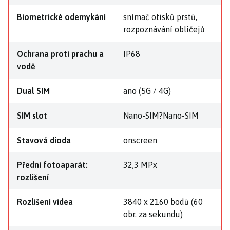
Biometrické odemykání
snímač otisků prstů,
rozpoznávání obličejů
Ochrana proti prachu a
IP68
vodě
Dual SIM
ano (5G / 4G)
SIM slot
Nano-SIM?Nano-SIM
Stavová dioda
onscreen
Přední fotoaparát:
32,3 MPx
rozlišení
Rozlišení videa
3840 x 2160 bodů (60
obr. za sekundu)