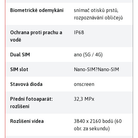
Biometrické odemykání
snímač otisků prstů,
rozpoznávání obličejů
Ochrana proti prachu a
IP68
vodě
Dual SIM
ano (5G / 4G)
SIM slot
Nano-SIM?Nano-SIM
Stavová dioda
onscreen
Přední fotoaparát:
32,3 MPx
rozlišení
Rozlišení videa
3840 x 2160 bodů (60
obr. za sekundu)