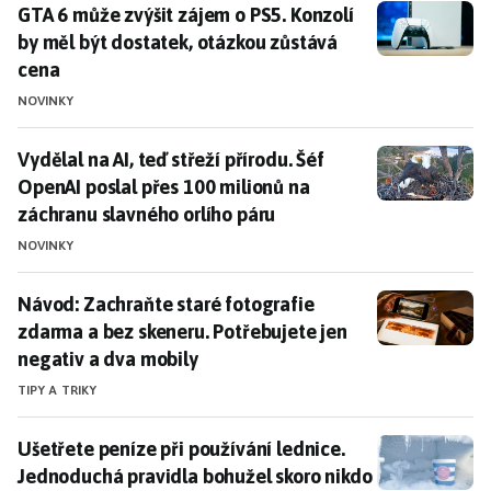
GTA 6 může zvýšit zájem o PS5. Konzolí by měl být do
GTA 6 může zvýšit zájem o PS5. Konzolí
by měl být dostatek, otázkou zůstává
cena
NOVINKY
Vydělal na AI, teď střeží přírodu. Šéf OpenAI poslal p
Vydělal na AI, teď střeží přírodu. Šéf
OpenAI poslal přes 100 milionů na
záchranu slavného orlího páru
NOVINKY
Návod: Zachraňte staré fotografie zdarma a bez skene
Návod: Zachraňte staré fotografie
zdarma a bez skeneru. Potřebujete jen
negativ a dva mobily
TIPY A TRIKY
Ušetřete peníze při používání lednice. Jednoduchá pr
Ušetřete peníze při používání lednice.
Jednoduchá pravidla bohužel skoro nikdo