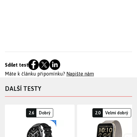
Sdílet test
Máte k článku připomínku?
Napište nám
DALŠÍ TESTY
2.6
Dobrý
2.0
Velmi dobrý