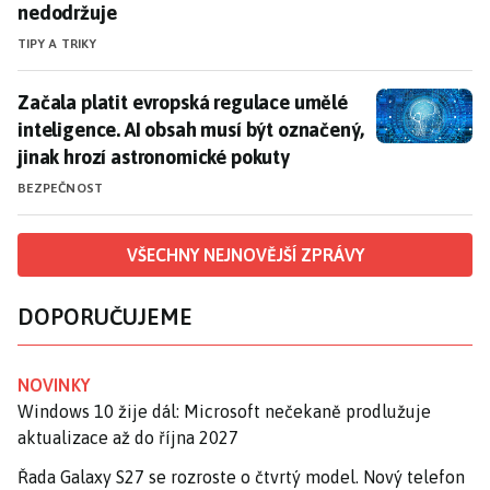
nedodržuje
TIPY A TRIKY
Začala platit evropská regulace umělé inteligence. A
Začala platit evropská regulace umělé
inteligence. AI obsah musí být označený,
jinak hrozí astronomické pokuty
BEZPEČNOST
VŠECHNY NEJNOVĚJŠÍ ZPRÁVY
DOPORUČUJEME
NOVINKY
Windows 10 žije dál: Microsoft nečekaně prodlužuje
aktualizace až do října 2027
Řada Galaxy S27 se rozroste o čtvrtý model. Nový telefon