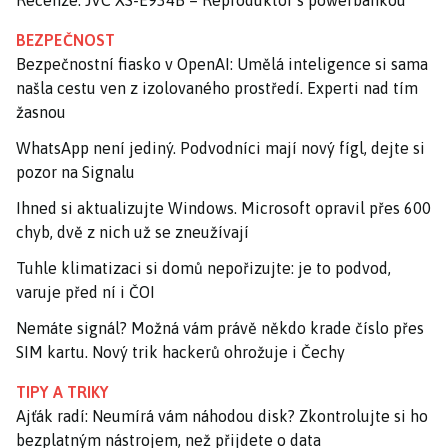
Recenze: JVC XS-E934B – Reproduktor s powerbankou
BEZPEČNOST
Bezpečnostní fiasko v OpenAI: Umělá inteligence si sama
našla cestu ven z izolovaného prostředí. Experti nad tím
žasnou
WhatsApp není jediný. Podvodníci mají nový fígl, dejte si
pozor na Signalu
Ihned si aktualizujte Windows. Microsoft opravil přes 600
chyb, dvě z nich už se zneužívají
Tuhle klimatizaci si domů nepořizujte: je to podvod,
varuje před ní i ČOI
Nemáte signál? Možná vám právě někdo krade číslo přes
SIM kartu. Nový trik hackerů ohrožuje i Čechy
TIPY A TRIKY
Ajťák radí: Neumírá vám náhodou disk? Zkontrolujte si ho
bezplatným nástrojem, než přijdete o data