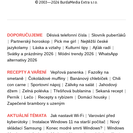
© 2003—2026 BurdaMedia Extra s.r.o.
DOPORUČUJEME
Děsivá telefonní čísla
|
Slovník puberťáků
|
Partnerský horoskop
|
Pick me girl
|
Nejtěžší české
jazykolamy
|
Láska a vztahy
|
Kulturní tipy
|
Ajťák radí
|
Svátky a prázdniny 2026
|
Módní trendy 2026
|
WhatsApp
alternativy 2026
RECEPTY A VAŘENÍ
Vepřová panenka
|
Fazolky na
smetaně
|
Čokoládové muffiny
|
Banánový chlebíček
|
Chili
con carne
|
Sportovní nápoj
|
Zálivky na salát
|
Jahodový
džem
|
Zelná polévka
|
Třešňová bublanina
|
Sekaná recept
|
Perník
|
Lečo
|
Recepty s rybízem
|
Domácí housky
|
Zapečené brambory s uzeným
AKTUÁLNÍ TÉMATA
Jak nastavit Wi-Fi
|
Varování před
kyberútoky
|
Instalace Windows 11 na starší počítač
|
Nový
skládací Samsung
|
Konec modré smrti Windows?
|
Windows