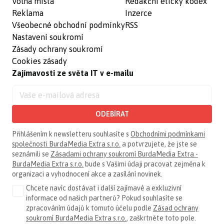
Volná místa
Redakční etický kodex
Reklama
Inzerce
Všeobecné obchodní podmínky
RSS
Nastavení soukromí
Zásady ochrany soukromí
Cookies zásady
Zajímavosti ze světa IT v e-mailu
ODEBÍRAT
Přihlášením k newsletteru souhlasíte s
Obchodními podmínkami
společnosti BurdaMedia Extra s.r.o.
a potvrzujete, že jste se
seznámili se
Zásadami ochrany soukromí BurdaMedia Extra -
BurdaMedia Extra s.r.o.
bude s Vašimi údaji pracovat zejména k
organizaci a vyhodnocení akce a zasílání novinek.
Chcete navíc dostávat i další zajímavé a exkluzivní
informace od našich partnerů? Pokud souhlasíte se
zpracováním údajů k tomuto účelu podle
Zásad ochrany
soukromí BurdaMedia Extra s.r.o.
, zaškrtněte toto pole.