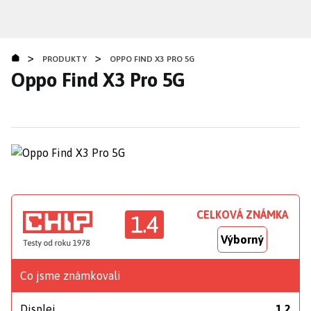
Přejít
k
hlavnímu
>
>
obsahu
PRODUKTY
OPPO FIND X3 PRO 5G
Oppo Find X3 Pro 5G
CELKOVÁ ZNÁMKA
1.4
Výborný
Co jsme známkovali
Displej
1,2