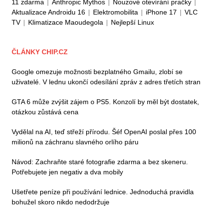
11 zdarma
|
Anthropic Mythos
|
Nouzové otevírání pračky
|
Aktualizace Androidu 16
|
Elektromobilita
|
iPhone 17
|
VLC
TV
|
Klimatizace Maoudegola
|
Nejlepší Linux
ČLÁNKY CHIP.CZ
Google omezuje možnosti bezplatného Gmailu, zlobí se
uživatelé. V lednu ukončí odesílání zpráv z adres třetích stran
GTA 6 může zvýšit zájem o PS5. Konzolí by měl být dostatek,
otázkou zůstává cena
Vydělal na AI, teď střeží přírodu. Šéf OpenAI poslal přes 100
milionů na záchranu slavného orlího páru
Návod: Zachraňte staré fotografie zdarma a bez skeneru.
Potřebujete jen negativ a dva mobily
Ušetřete peníze při používání lednice. Jednoduchá pravidla
bohužel skoro nikdo nedodržuje