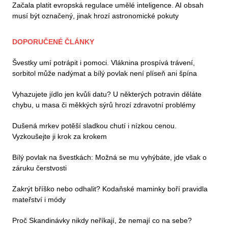
Začala platit evropská regulace umělé inteligence. AI obsah
musí být označený, jinak hrozí astronomické pokuty
DOPORUČENÉ ČLÁNKY
Švestky umí potrápit i pomoci. Vláknina prospívá trávení,
sorbitol může nadýmat a bílý povlak není plíseň ani špína
Vyhazujete jídlo jen kvůli datu? U některých potravin děláte
chybu, u masa či měkkých sýrů hrozí zdravotní problémy
Dušená mrkev potěší sladkou chutí i nízkou cenou.
Vyzkoušejte ji krok za krokem
Bílý povlak na švestkách: Možná se mu vyhýbáte, jde však o
záruku čerstvosti
Zakrýt bříško nebo odhalit? Kodaňské maminky boří pravidla
mateřství i módy
Proč Skandinávky nikdy neříkají, že nemají co na sebe?