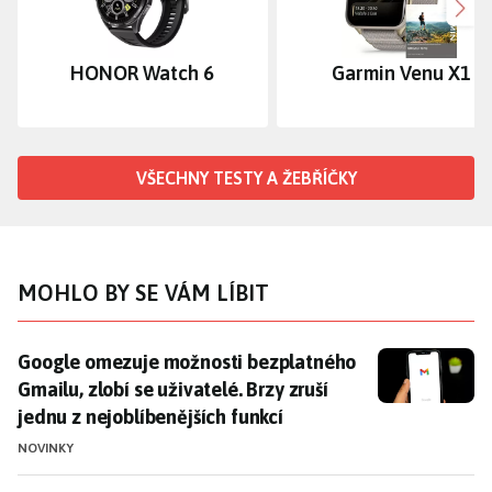
Dalš
HONOR Watch 6
Garmin Venu X1
VŠECHNY TESTY A ŽEBŘÍČKY
MOHLO BY SE VÁM LÍBIT
Google omezuje možnosti bezplatného Gmailu, zlobí se 
Google omezuje možnosti bezplatného
Gmailu, zlobí se uživatelé. Brzy zruší
jednu z nejoblíbenějších funkcí
NOVINKY