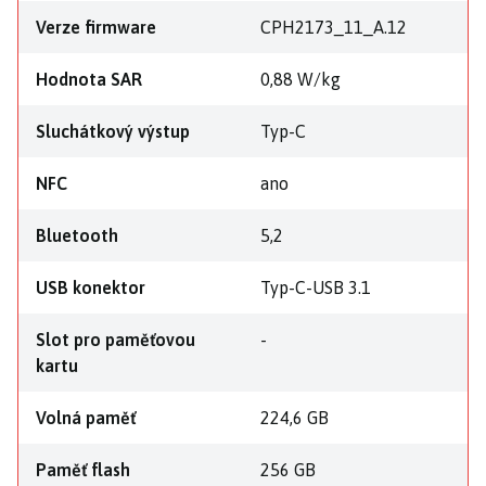
Verze firmware
CPH2173_11_A.12
Hodnota SAR
0,88 W/kg
Sluchátkový výstup
Typ-C
NFC
ano
Bluetooth
5,2
USB konektor
Typ-C-USB 3.1
Slot pro paměťovou
-
kartu
Volná paměť
224,6 GB
Paměť flash
256 GB