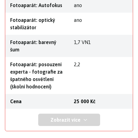
Fotoaparát: Autofokus
ano
Fotoaparát: optický
ano
stabilizátor
Fotoaparát: barevný
1,7 VN1
šum
Fotoaparát: posouzení
2,2
experta - fotografie za
špatného osvětlení
(školní hodnocení)
Cena
25 000 Kč
Zobrazit více