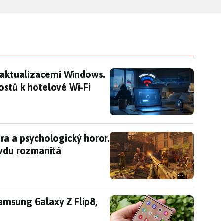
 aktualizacemi Windows. Ruští špioni číhají na při
i aktualizacemi Windows.
 hostů k hotelové Wi-Fi
ra a psychologický horor. Srpnová nabídka PS Pl
ra a psychologický horor.
avdu rozmanitá
 Samsung Galaxy Z Flip8, ale foťák zůstává jen zákl
Samsung Galaxy Z Flip8,