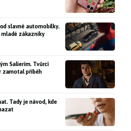
od slavné automobilky. Jde o moderní cestu, jak
od slavné automobilky.
t mladé zákazníky
ým Salierim. Tvůrci přiznali, že jim kultovní gan
ým Salierim. Tvůrci
er zamotal příběh
at. Tady je návod, kde nahrávky najít a jak je sn
at. Tady je návod, kde
smazat