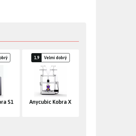
obrý
1.9
Velmi dobrý
bra S1
Anycubic Kobra X