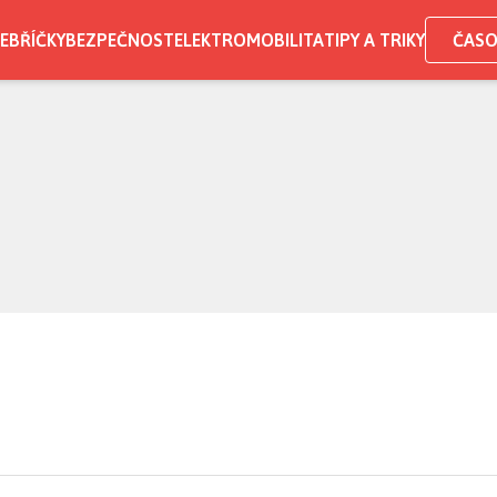
EBŘÍČKY
BEZPEČNOST
ELEKTROMOBILITA
TIPY A TRIKY
ČASO