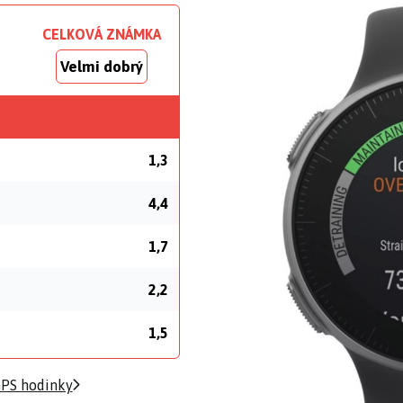
CELKOVÁ ZNÁMKA
Velmi dobrý
1,3
4,4
1,7
2,2
1,5
PS hodinky