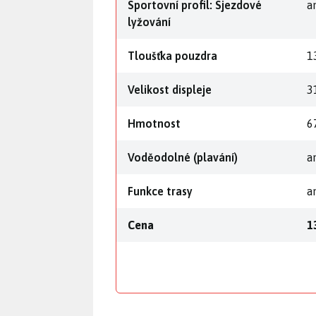
Sportovní profil: Sjezdové
a
lyžování
Tloušťka pouzdra
1
Velikost displeje
3
Hmotnost
6
Voděodolné (plavání)
a
Funkce trasy
a
Cena
1