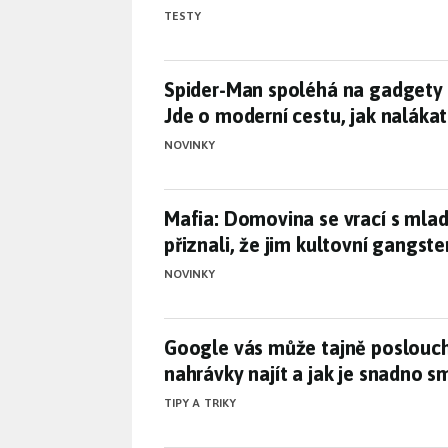
TESTY
Spider-Man spoléhá na gadgety 
Spider-Man spoléhá na gadgety 
Jde o moderní cestu, jak naláka
NOVINKY
Mafia: Domovina se vrací s mlad
Mafia: Domovina se vrací s mlad
přiznali, že jim kultovní gangst
NOVINKY
Google vás může tajně poslouch
Google vás může tajně poslouch
nahrávky najít a jak je snadno 
TIPY A TRIKY