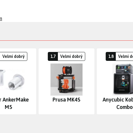
m
Velmi dobrý
1.7
Velmi dobrý
1.8
Velmi d
r AnkerMake
Prusa MK4S
Anycubic Ko
M5
Combo