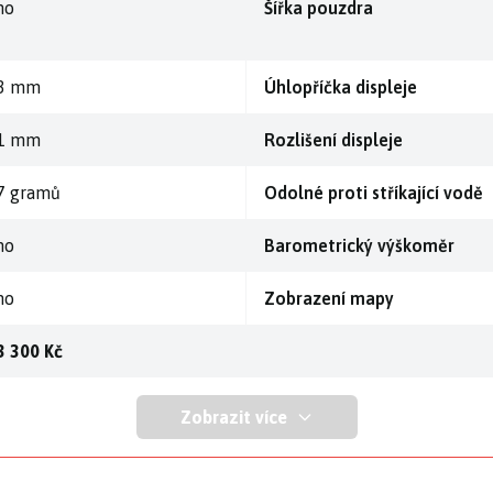
no
Šířka pouzdra
3 mm
Úhlopříčka displeje
1 mm
Rozlišení displeje
7 gramů
Odolné proti stříkající vodě
no
Barometrický výškoměr
no
Zobrazení mapy
3 300 Kč
Zobrazit více