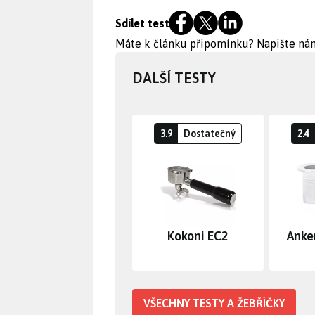
Sdílet test
Máte k článku připomínku?
Napište ná
DALŠÍ TESTY
3.9
Dostatečný
2.4
Kokoni EC2
Anke
VŠECHNY TESTY A ŽEBŘÍČKY