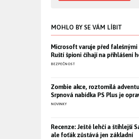
MOHLO BY SE VÁM LÍBIT
Microsoft varuje před falešnými
Microsoft varuje před falešným
Ruští špioni číhají na přihlášení
BEZPEČNOST
Zombie akce, roztomilá adventu
Zombie akce, roztomilá adventu
Srpnová nabídka PS Plus je opr
NOVINKY
Recenze: Ještě lehčí a štíhlejší
Recenze: Ještě lehčí a štíhlejší 
ale foťák zůstává jen základní