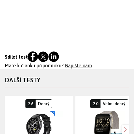
Sdílet test
Máte k článku připomínku?
Napište nám
DALŠÍ TESTY
2.6
Dobrý
2.0
Velmi dobrý