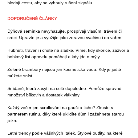
hledají cestu, aby se vyhnuly rušení signálu
DOPORUČENÉ ČLÁNKY
Dýňová semínka nevyhazujte, prospívají vlasům, trávení či
srdci. Upravte je a využijte jako zdravou svačinu i do vaření
Hubnutí, trávení i chutě na sladké. Víme, kdy skořice, zázvor a
bobkový list opravdu pomáhají a kdy jde o mýty
Zelené brambory nejsou jen kosmetická vada. Kdy je ještě
můžete sníst
Snídaně, která zasytí na celé dopoledne: Pomůže správné
množství bílkovin a dostatek vlákniny
Každý večer jen scrollování na gauči a ticho? Zkuste s
partnerem rutinu, díky které uklidíte dům i zažehnete starou
jiskru
Letní trendy podle vášnivých Italek. Stylové outfity, na které