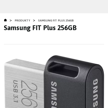
Přejít
k
hlavnímu
>
>
obsahu
PRODUKTY
SAMSUNG FIT PLUS 256GB
Samsung FIT Plus 256GB