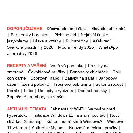
DOPORUČUJEME
Děsivá telefonní čísla
|
Slovník puberťáků
|
Partnerský horoskop
|
Pick me girl
|
Nejtěžší české
jazykolamy
|
Láska a vztahy
|
Kulturní tipy
|
Ajťák radí
|
Svátky a prázdniny 2026
|
Módní trendy 2026
|
WhatsApp
alternativy 2026
RECEPTY A VAŘENÍ
Vepřová panenka
|
Fazolky na
smetaně
|
Čokoládové muffiny
|
Banánový chlebíček
|
Chili
con carne
|
Sportovní nápoj
|
Zálivky na salát
|
Jahodový
džem
|
Zelná polévka
|
Třešňová bublanina
|
Sekaná recept
|
Perník
|
Lečo
|
Recepty s rybízem
|
Domácí housky
|
Zapečené brambory s uzeným
AKTUÁLNÍ TÉMATA
Jak nastavit Wi-Fi
|
Varování před
kyberútoky
|
Instalace Windows 11 na starší počítač
|
Nový
skládací Samsung
|
Konec modré smrti Windows?
|
Windows
11 zdarma
|
Anthropic Mythos
|
Nouzové otevírání pračky
|