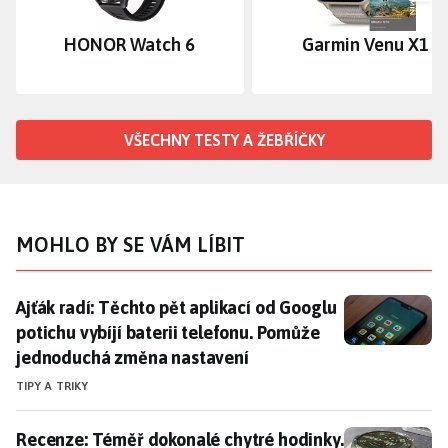
Dalš
HONOR Watch 6
Garmin Venu X1
VŠECHNY TESTY A ŽEBŘÍČKY
MOHLO BY SE VÁM LÍBIT
Ajťák radí: Těchto pět aplikací od Googlu potichu vy
Ajťák radí: Těchto pět aplikací od Googlu
potichu vybíjí baterii telefonu. Pomůže
jednoduchá změna nastavení
TIPY A TRIKY
Recenze: Téměř dokonalé chytré hodinky. Nová gener
Recenze: Téměř dokonalé chytré hodinky.