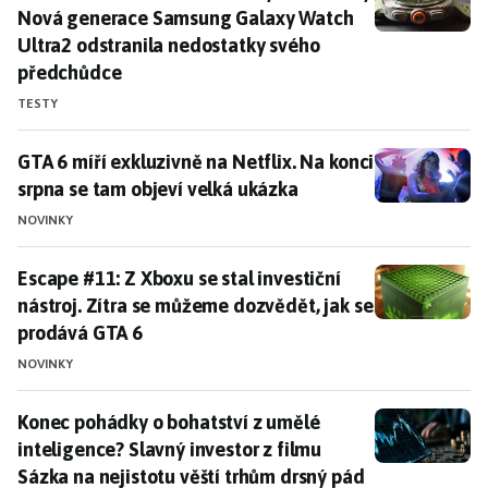
Nová generace Samsung Galaxy Watch
Ultra2 odstranila nedostatky svého
předchůdce
TESTY
GTA 6 míří exkluzivně na Netflix. Na konci srpna se t
GTA 6 míří exkluzivně na Netflix. Na konci
srpna se tam objeví velká ukázka
NOVINKY
Escape #11: Z Xboxu se stal investiční nástroj. Zítra
Escape #11: Z Xboxu se stal investiční
nástroj. Zítra se můžeme dozvědět, jak se
prodává GTA 6
NOVINKY
Konec pohádky o bohatství z umělé inteligence? Slavný
Konec pohádky o bohatství z umělé
inteligence? Slavný investor z filmu
Sázka na nejistotu věští trhům drsný pád