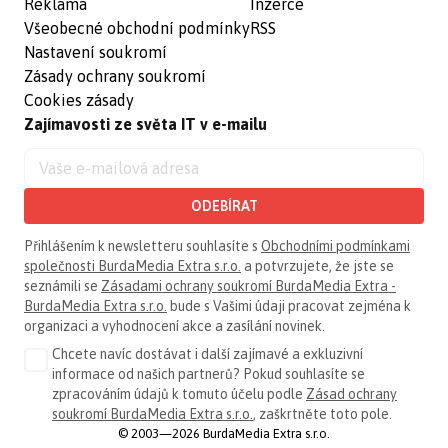
Reklama
Inzerce
Všeobecné obchodní podmínky
RSS
Nastavení soukromí
Zásady ochrany soukromí
Cookies zásady
Zajímavosti ze světa IT v e-mailu
ODEBÍRAT
Přihlášením k newsletteru souhlasíte s
Obchodními podmínkami
společnosti BurdaMedia Extra s.r.o.
a potvrzujete, že jste se
seznámili se
Zásadami ochrany soukromí BurdaMedia Extra -
BurdaMedia Extra s.r.o.
bude s Vašimi údaji pracovat zejména k
organizaci a vyhodnocení akce a zasílání novinek.
Chcete navíc dostávat i další zajímavé a exkluzivní
informace od našich partnerů? Pokud souhlasíte se
zpracováním údajů k tomuto účelu podle
Zásad ochrany
soukromí BurdaMedia Extra s.r.o.
, zaškrtněte toto pole.
© 2003—2026 BurdaMedia Extra s.r.o.