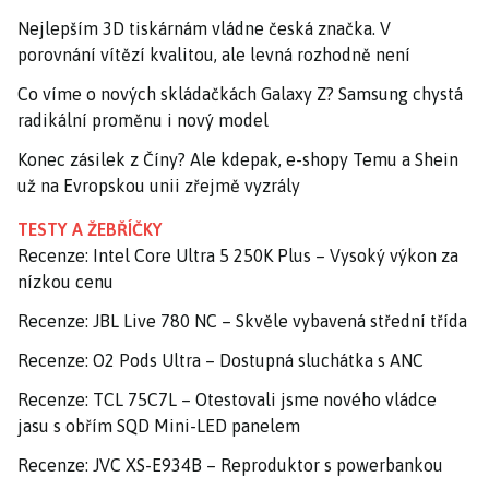
Nejlepším 3D tiskárnám vládne česká značka. V
porovnání vítězí kvalitou, ale levná rozhodně není
Co víme o nových skládačkách Galaxy Z? Samsung chystá
radikální proměnu i nový model
Konec zásilek z Číny? Ale kdepak, e-shopy Temu a Shein
už na Evropskou unii zřejmě vyzrály
TESTY A ŽEBŘÍČKY
Recenze: Intel Core Ultra 5 250K Plus – Vysoký výkon za
nízkou cenu
Recenze: JBL Live 780 NC – Skvěle vybavená střední třída
Recenze: O2 Pods Ultra – Dostupná sluchátka s ANC
Recenze: TCL 75C7L – Otestovali jsme nového vládce
jasu s obřím SQD Mini-LED panelem
Recenze: JVC XS-E934B – Reproduktor s powerbankou