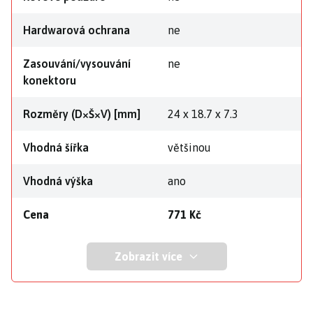
Hardwarová ochrana
ne
Zasouvání/vysouvání
ne
konektoru
Rozměry (D×Š×V) [mm]
24 x 18.7 x 7.3
Vhodná šířka
většinou
Vhodná výška
ano
Cena
771 Kč
Zobrazit více