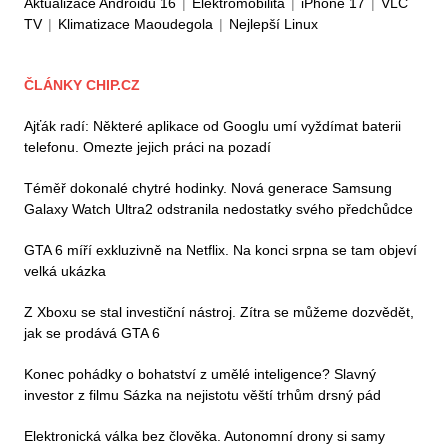
Aktualizace Androidu 16
|
Elektromobilita
|
iPhone 17
|
VLC
TV
|
Klimatizace Maoudegola
|
Nejlepší Linux
ČLÁNKY CHIP.CZ
Ajťák radí: Některé aplikace od Googlu umí vyždímat baterii
telefonu. Omezte jejich práci na pozadí
Téměř dokonalé chytré hodinky. Nová generace Samsung
Galaxy Watch Ultra2 odstranila nedostatky svého předchůdce
GTA 6 míří exkluzivně na Netflix. Na konci srpna se tam objeví
velká ukázka
Z Xboxu se stal investiční nástroj. Zítra se můžeme dozvědět,
jak se prodává GTA 6
Konec pohádky o bohatství z umělé inteligence? Slavný
investor z filmu Sázka na nejistotu věští trhům drsný pád
Elektronická válka bez člověka. Autonomní drony si samy