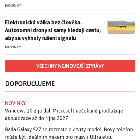
NOVINKY
Elektronická válka bez člověka. Autonomní drony si sa
Elektronická válka bez člověka.
Autonomní drony si samy hledají cestu,
aby se vyhnuly rušení signálu
NOVINKY
VŠECHNY NEJNOVĚJŠÍ ZPRÁVY
DOPORUČUJEME
NOVINKY
Windows 10 žije dál: Microsoft nečekaně prodlužuje
aktualizace až do října 2027
Řada Galaxy S27 se rozroste o čtvrtý model. Nový telefon
může být ideálním mixem pro masy i Ultra elitu