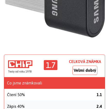
CELKOVÁ ZNÁMKA
1.7
Velmi dobrý
Co jsme známkovali
Čtení 50%
1.1
Zápis 40%
2.4