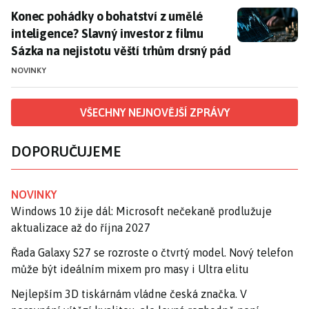
Konec pohádky o bohatství z umělé inteligence? Slavný
Konec pohádky o bohatství z umělé
inteligence? Slavný investor z filmu
Sázka na nejistotu věští trhům drsný pád
NOVINKY
VŠECHNY NEJNOVĚJŠÍ ZPRÁVY
DOPORUČUJEME
NOVINKY
Windows 10 žije dál: Microsoft nečekaně prodlužuje
aktualizace až do října 2027
Řada Galaxy S27 se rozroste o čtvrtý model. Nový telefon
může být ideálním mixem pro masy i Ultra elitu
Nejlepším 3D tiskárnám vládne česká značka. V