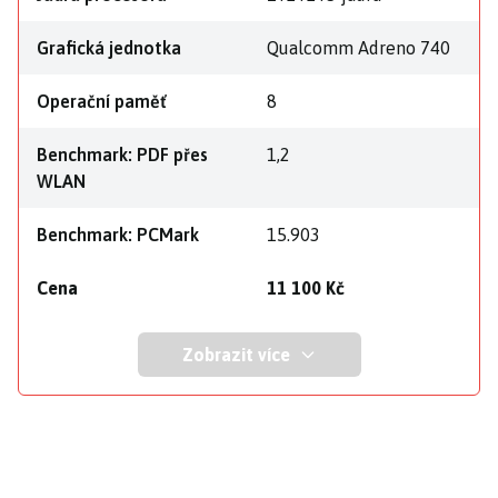
Grafická jednotka
Qualcomm Adreno 740
Operační paměť
8
Benchmark: PDF přes
1,2
WLAN
Benchmark: PCMark
15.903
Cena
11 100 Kč
Zobrazit více