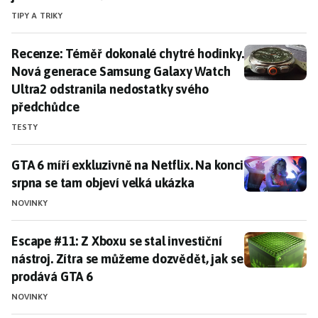
TIPY A TRIKY
Recenze: Téměř dokonalé chytré hodinky. Nová gener
Recenze: Téměř dokonalé chytré hodinky.
Nová generace Samsung Galaxy Watch
Ultra2 odstranila nedostatky svého
předchůdce
TESTY
GTA 6 míří exkluzivně na Netflix. Na konci srpna se t
GTA 6 míří exkluzivně na Netflix. Na konci
srpna se tam objeví velká ukázka
NOVINKY
Escape #11: Z Xboxu se stal investiční nástroj. Zítra
Escape #11: Z Xboxu se stal investiční
nástroj. Zítra se můžeme dozvědět, jak se
prodává GTA 6
NOVINKY