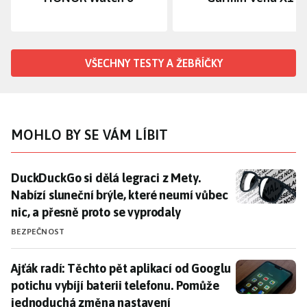
VŠECHNY TESTY A ŽEBŘÍČKY
MOHLO BY SE VÁM LÍBIT
DuckDuckGo si dělá legraci z Mety. Nabízí sluneční br
DuckDuckGo si dělá legraci z Mety.
Nabízí sluneční brýle, které neumí vůbec
nic, a přesně proto se vyprodaly
BEZPEČNOST
Ajťák radí: Těchto pět aplikací od Googlu potichu vy
Ajťák radí: Těchto pět aplikací od Googlu
potichu vybíjí baterii telefonu. Pomůže
jednoduchá změna nastavení