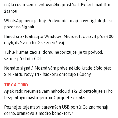
našla cestu ven z izolovaného prostředí. Experti nad tím
žasnou
WhatsApp není jediný. Podvodníci mají nový fígl, dejte si
pozor na Signalu
Ihned si aktualizujte Windows. Microsoft opravil přes 600
chyb, dvě z nich už se zneužívají
Tuhle klimatizaci si domů nepořizujte: je to podvod,
varuje před ní i ČOI
Nemáte signál? Možná vám právě někdo krade číslo přes
SIM kartu. Nový trik hackerů ohrožuje i Čechy
TIPY A TRIKY
Ajťák radí: Neumírá vám náhodou disk? Zkontrolujte si ho
bezplatným nástrojem, než přijdete o data
Poznejte tajemství barevných USB portů: Co znamenají
černé, oranžové a modré konektory?