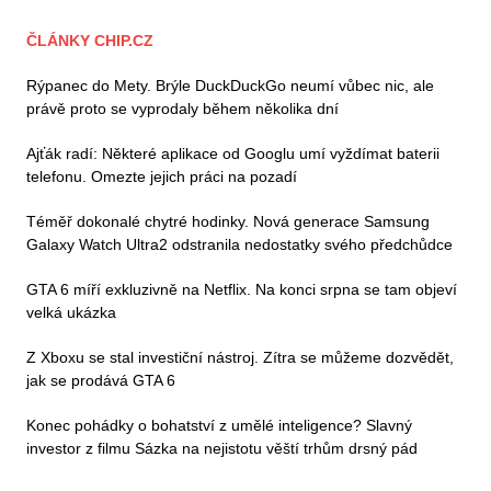
ČLÁNKY CHIP.CZ
Rýpanec do Mety. Brýle DuckDuckGo neumí vůbec nic, ale
právě proto se vyprodaly během několika dní
Ajťák radí: Některé aplikace od Googlu umí vyždímat baterii
telefonu. Omezte jejich práci na pozadí
Téměř dokonalé chytré hodinky. Nová generace Samsung
Galaxy Watch Ultra2 odstranila nedostatky svého předchůdce
GTA 6 míří exkluzivně na Netflix. Na konci srpna se tam objeví
velká ukázka
Z Xboxu se stal investiční nástroj. Zítra se můžeme dozvědět,
jak se prodává GTA 6
Konec pohádky o bohatství z umělé inteligence? Slavný
investor z filmu Sázka na nejistotu věští trhům drsný pád