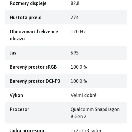
Rozměry displeje
82,8
Hustota pixelů
274
Obnovovací frekvence
120 Hz
obrazu
Jas
695
Barevný prostor sRGB
100,0 %
Barevný prostor DCI-P3
100,0 %
Výkon
Velmi dobré
Procesor
Qualcomm Snapdragon
8 Gen 2
Jádra procesoru
1+2+2+3 jádra