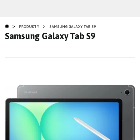
Přejít
k
hlavnímu
>
>
obsahu
PRODUKTY
SAMSUNG GALAXY TAB S9
Samsung Galaxy Tab S9