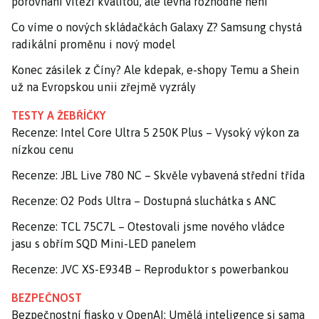
porovnání vítězí kvalitou, ale levná rozhodně není
Co víme o nových skládačkách Galaxy Z? Samsung chystá
radikální proměnu i nový model
Konec zásilek z Číny? Ale kdepak, e-shopy Temu a Shein
už na Evropskou unii zřejmě vyzrály
TESTY A ŽEBŘÍČKY
Recenze: Intel Core Ultra 5 250K Plus – Vysoký výkon za
nízkou cenu
Recenze: JBL Live 780 NC – Skvěle vybavená střední třída
Recenze: O2 Pods Ultra – Dostupná sluchátka s ANC
Recenze: TCL 75C7L – Otestovali jsme nového vládce
jasu s obřím SQD Mini-LED panelem
Recenze: JVC XS-E934B – Reproduktor s powerbankou
BEZPEČNOST
Bezpečnostní fiasko v OpenAI: Umělá inteligence si sama