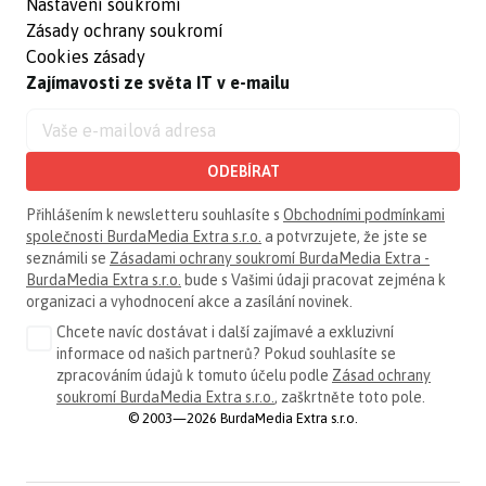
Nastavení soukromí
Zásady ochrany soukromí
Cookies zásady
Zajímavosti ze světa IT v e-mailu
ODEBÍRAT
Přihlášením k newsletteru souhlasíte s
Obchodními podmínkami
společnosti BurdaMedia Extra s.r.o.
a potvrzujete, že jste se
seznámili se
Zásadami ochrany soukromí BurdaMedia Extra -
BurdaMedia Extra s.r.o.
bude s Vašimi údaji pracovat zejména k
organizaci a vyhodnocení akce a zasílání novinek.
Chcete navíc dostávat i další zajímavé a exkluzivní
informace od našich partnerů? Pokud souhlasíte se
zpracováním údajů k tomuto účelu podle
Zásad ochrany
soukromí BurdaMedia Extra s.r.o.
, zaškrtněte toto pole.
© 2003—2026 BurdaMedia Extra s.r.o.