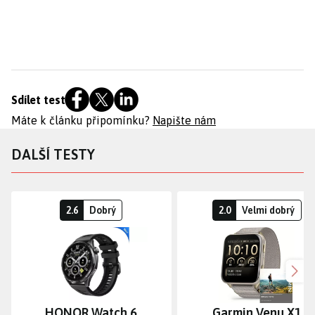
Sdílet test
Máte k článku připomínku?
Napište nám
DALŠÍ TESTY
2.6
Dobrý
2.0
Velmi dobrý
Dalš
HONOR Watch 6
Garmin Venu X1