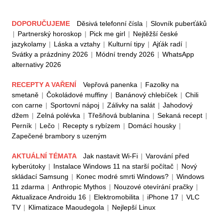
DOPORUČUJEME
Děsivá telefonní čísla
|
Slovník puberťáků
|
Partnerský horoskop
|
Pick me girl
|
Nejtěžší české
jazykolamy
|
Láska a vztahy
|
Kulturní tipy
|
Ajťák radí
|
Svátky a prázdniny 2026
|
Módní trendy 2026
|
WhatsApp
alternativy 2026
RECEPTY A VAŘENÍ
Vepřová panenka
|
Fazolky na
smetaně
|
Čokoládové muffiny
|
Banánový chlebíček
|
Chili
con carne
|
Sportovní nápoj
|
Zálivky na salát
|
Jahodový
džem
|
Zelná polévka
|
Třešňová bublanina
|
Sekaná recept
|
Perník
|
Lečo
|
Recepty s rybízem
|
Domácí housky
|
Zapečené brambory s uzeným
AKTUÁLNÍ TÉMATA
Jak nastavit Wi-Fi
|
Varování před
kyberútoky
|
Instalace Windows 11 na starší počítač
|
Nový
skládací Samsung
|
Konec modré smrti Windows?
|
Windows
11 zdarma
|
Anthropic Mythos
|
Nouzové otevírání pračky
|
Aktualizace Androidu 16
|
Elektromobilita
|
iPhone 17
|
VLC
TV
|
Klimatizace Maoudegola
|
Nejlepší Linux