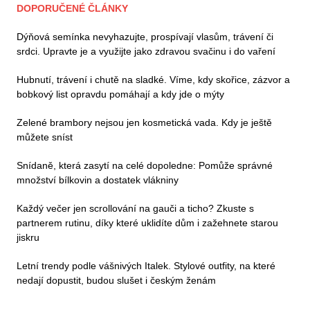
DOPORUČENÉ ČLÁNKY
Dýňová semínka nevyhazujte, prospívají vlasům, trávení či
srdci. Upravte je a využijte jako zdravou svačinu i do vaření
Hubnutí, trávení i chutě na sladké. Víme, kdy skořice, zázvor a
bobkový list opravdu pomáhají a kdy jde o mýty
Zelené brambory nejsou jen kosmetická vada. Kdy je ještě
můžete sníst
Snídaně, která zasytí na celé dopoledne: Pomůže správné
množství bílkovin a dostatek vlákniny
Každý večer jen scrollování na gauči a ticho? Zkuste s
partnerem rutinu, díky které uklidíte dům i zažehnete starou
jiskru
Letní trendy podle vášnivých Italek. Stylové outfity, na které
nedají dopustit, budou slušet i českým ženám