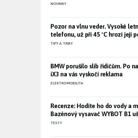
NOVINKY
Pozor na vlnu veder. Vysoké letní
Pozor na vlnu veder. Vysoké letní
telefonu, už při 45 °C hrozí její 
TIPY A TRIKY
BMW porušilo slib řidičům. Po 
BMW porušilo slib řidičům. Po n
iX3 na vás vyskočí reklama
ELEKTROMOBILITA
Recenze: Hodíte ho do vody a 
Recenze: Hodíte ho do vody a m
Bazénový vysavač WYBOT B1 uše
TESTY