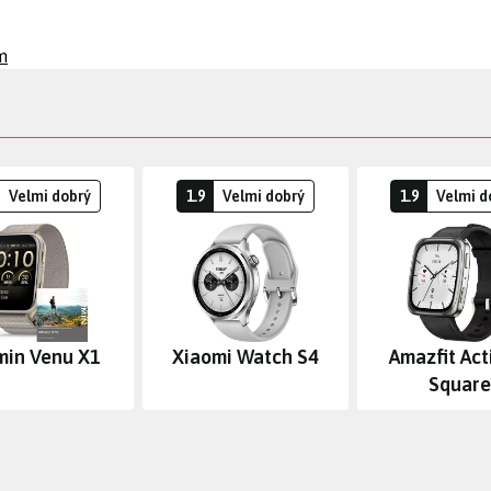
m
Velmi dobrý
1.9
Velmi dobrý
1.9
Velmi d
min Venu X1
Xiaomi Watch S4
Amazfit Act
Square