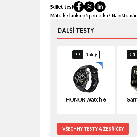
Sdílet test
Máte k článku připomínku?
Napište ná
DALŠÍ TESTY
2.6
Dobrý
2.0
HONOR Watch 6
Gar
VŠECHNY TESTY A ŽEBŘÍČKY