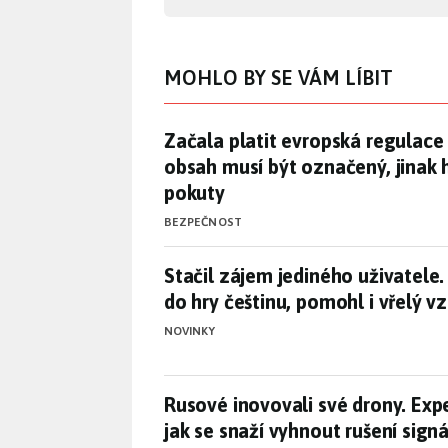
MOHLO BY SE VÁM LÍBIT
Začala platit evropská regulace
Začala platit evropská regulace
obsah musí být označený, jinak 
pokuty
BEZPEČNOST
Stačil zájem jediného uživatele
Stačil zájem jediného uživatele.
do hry češtinu, pomohl i vřelý 
NOVINKY
Rusové inovovali své drony. Exp
Rusové inovovali své drony. Expe
jak se snaží vyhnout rušení sign