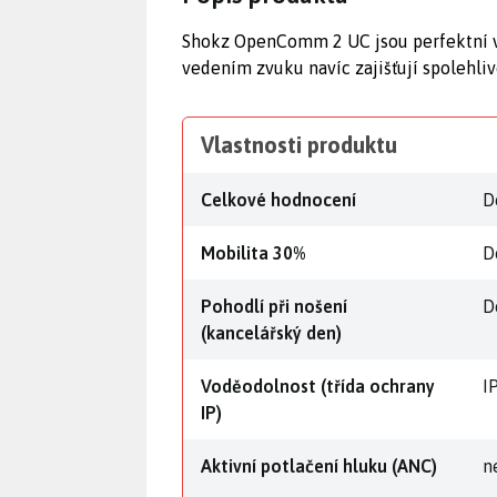
Shokz OpenComm 2 UC jsou perfektní vo
vedením zvuku navíc zajišťují spolehl
Vlastnosti produktu
Celkové hodnocení
D
Mobilita 30%
D
Pohodlí při nošení
D
(kancelářský den)
Voděodolnost (třída ochrany
I
IP)
Aktivní potlačení hluku (ANC)
n