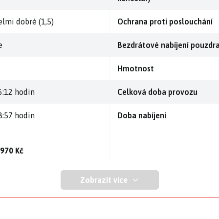
elmi dobré (1,5)
Ochrana proti poslouchání
e
Bezdrátové nabíjení pouzdr
Hmotnost
6:12 hodin
Celková doba provozu
8:57 hodin
Doba nabíjení
 970 Kč
Zobrazit více