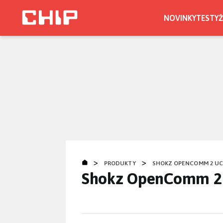
Přejít
k
NOVINKY
TESTY
Ž
hlavnímu
obsahu
>
>
PRODUKTY
SHOKZ OPENCOMM 2 U
Shokz OpenComm 2