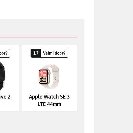
obrý
1.7
Velmi dobrý
ive 2
Apple Watch SE 3
LTE 44mm