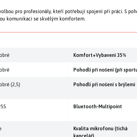
lbou pro profesionály, kteří potřebují spojení při práci. S 
ivou komunikaci se skvělým komfortem.
obré
Komfort+Vybavení 35%
obré
Pohodlí při nošení (při sport
obré (2,5)
Pohodlí při nošení s brýlemi
P55
Bluetooth-Multipoint
e
Kvalita mikrofonu (tichá
kancelář)