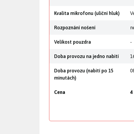
Kvalita mikrofonu (uliční hluk)
V
Rozpoznání nošení
n
Velikost pouzdra
-
Doba provozu na jedno nabití
1
Doba provozu (nabití po 15
0
minutách)
Cena
4