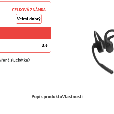
CELKOVÁ ZNÁMKA
Velmi dobrý
3.6
vřená sluchátka
Popis produktu
Vlastnosti