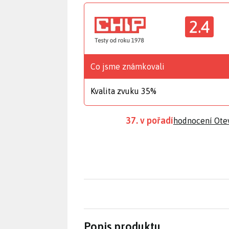
2.4
Co jsme známkovali
Kvalita zvuku 35%
37. v pořadí
hodnocení Ote
Popis produktu