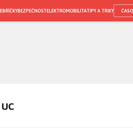
EBŘÍČKY
BEZPEČNOST
ELEKTROMOBILITA
TIPY A TRIKY
ČASO
C
 UC