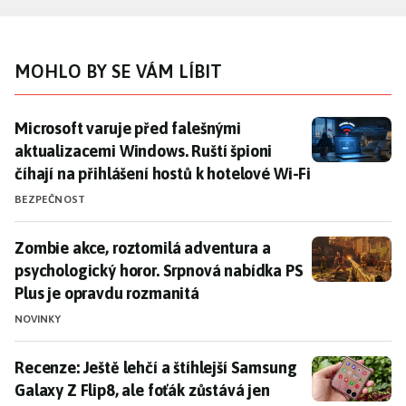
MOHLO BY SE VÁM LÍBIT
Microsoft varuje před falešnými aktualizacemi Windows
Microsoft varuje před falešnými
aktualizacemi Windows. Ruští špioni
číhají na přihlášení hostů k hotelové Wi-Fi
BEZPEČNOST
Zombie akce, roztomilá adventura a psychologický ho
Zombie akce, roztomilá adventura a
psychologický horor. Srpnová nabídka PS
Plus je opravdu rozmanitá
NOVINKY
Recenze: Ještě lehčí a štíhlejší Samsung Galaxy Z Flip8
Recenze: Ještě lehčí a štíhlejší Samsung
Galaxy Z Flip8, ale foťák zůstává jen