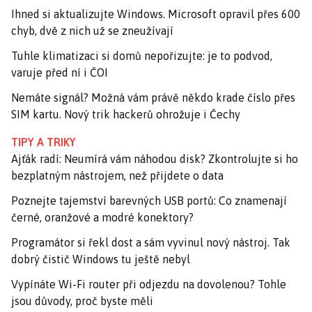
Ihned si aktualizujte Windows. Microsoft opravil přes 600
chyb, dvě z nich už se zneužívají
Tuhle klimatizaci si domů nepořizujte: je to podvod,
varuje před ní i ČOI
Nemáte signál? Možná vám právě někdo krade číslo přes
SIM kartu. Nový trik hackerů ohrožuje i Čechy
TIPY A TRIKY
Ajťák radí: Neumírá vám náhodou disk? Zkontrolujte si ho
bezplatným nástrojem, než přijdete o data
Poznejte tajemství barevných USB portů: Co znamenají
černé, oranžové a modré konektory?
Programátor si řekl dost a sám vyvinul nový nástroj. Tak
dobrý čistič Windows tu ještě nebyl
Vypínáte Wi-Fi router při odjezdu na dovolenou? Tohle
jsou důvody, proč byste měli