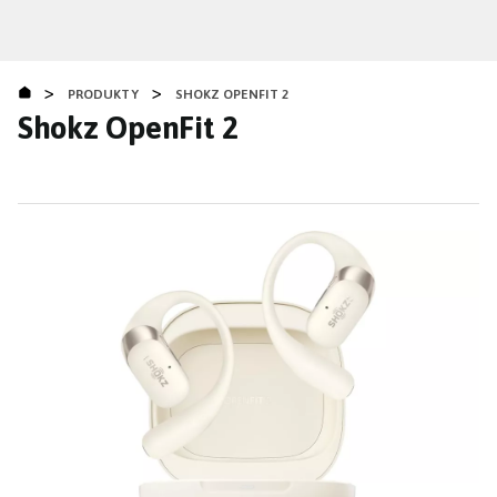
Přejít
k
hlavnímu
>
>
obsahu
PRODUKTY
SHOKZ OPENFIT 2
Shokz OpenFit 2