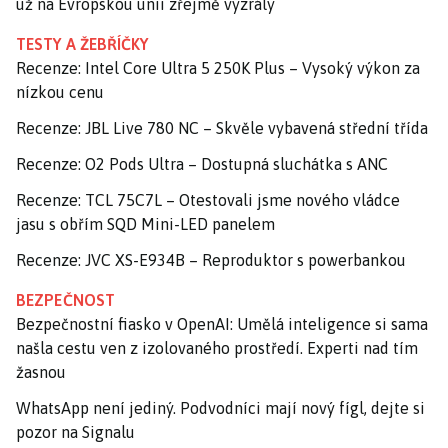
už na Evropskou unii zřejmě vyzrály
TESTY A ŽEBŘÍČKY
Recenze: Intel Core Ultra 5 250K Plus – Vysoký výkon za
nízkou cenu
Recenze: JBL Live 780 NC – Skvěle vybavená střední třída
Recenze: O2 Pods Ultra – Dostupná sluchátka s ANC
Recenze: TCL 75C7L – Otestovali jsme nového vládce
jasu s obřím SQD Mini-LED panelem
Recenze: JVC XS-E934B – Reproduktor s powerbankou
BEZPEČNOST
Bezpečnostní fiasko v OpenAI: Umělá inteligence si sama
našla cestu ven z izolovaného prostředí. Experti nad tím
žasnou
WhatsApp není jediný. Podvodníci mají nový fígl, dejte si
pozor na Signalu