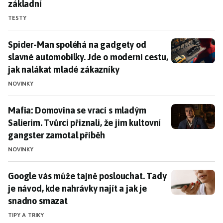
základní
TESTY
Spider-Man spoléhá na gadgety od slavné automobilky
Spider-Man spoléhá na gadgety od
slavné automobilky. Jde o moderní cestu,
jak nalákat mladé zákazníky
NOVINKY
Mafia: Domovina se vrací s mladým Salierim. Tvůrci př
Mafia: Domovina se vrací s mladým
Salierim. Tvůrci přiznali, že jim kultovní
gangster zamotal příběh
NOVINKY
Google vás může tajně poslouchat. Tady je návod, kde
Google vás může tajně poslouchat. Tady
je návod, kde nahrávky najít a jak je
snadno smazat
TIPY A TRIKY