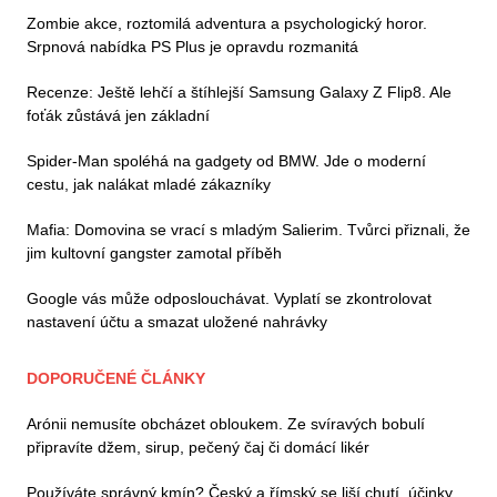
Zombie akce, roztomilá adventura a psychologický horor.
Srpnová nabídka PS Plus je opravdu rozmanitá
Recenze: Ještě lehčí a štíhlejší Samsung Galaxy Z Flip8. Ale
foťák zůstává jen základní
Spider-Man spoléhá na gadgety od BMW. Jde o moderní
cestu, jak nalákat mladé zákazníky
Mafia: Domovina se vrací s mladým Salierim. Tvůrci přiznali, že
jim kultovní gangster zamotal příběh
Google vás může odposlouchávat. Vyplatí se zkontrolovat
nastavení účtu a smazat uložené nahrávky
DOPORUČENÉ ČLÁNKY
Arónii nemusíte obcházet obloukem. Ze svíravých bobulí
připravíte džem, sirup, pečený čaj či domácí likér
Používáte správný kmín? Český a římský se liší chutí, účinky