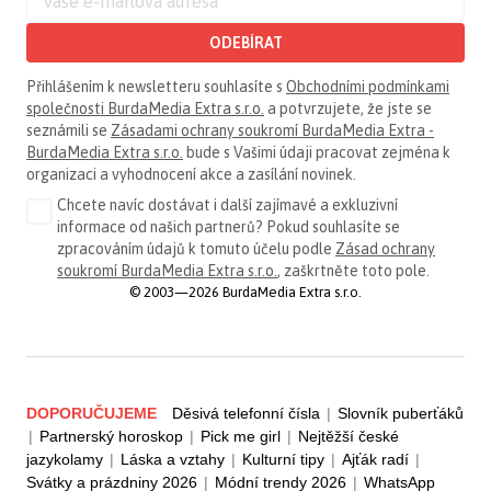
ODEBÍRAT
Přihlášením k newsletteru souhlasíte s
Obchodními podmínkami
společnosti BurdaMedia Extra s.r.o.
a potvrzujete, že jste se
seznámili se
Zásadami ochrany soukromí BurdaMedia Extra -
BurdaMedia Extra s.r.o.
bude s Vašimi údaji pracovat zejména k
organizaci a vyhodnocení akce a zasílání novinek.
Chcete navíc dostávat i další zajímavé a exkluzivní
informace od našich partnerů? Pokud souhlasíte se
zpracováním údajů k tomuto účelu podle
Zásad ochrany
soukromí BurdaMedia Extra s.r.o.
, zaškrtněte toto pole.
© 2003—2026 BurdaMedia Extra s.r.o.
DOPORUČUJEME
Děsivá telefonní čísla
|
Slovník puberťáků
|
Partnerský horoskop
|
Pick me girl
|
Nejtěžší české
jazykolamy
|
Láska a vztahy
|
Kulturní tipy
|
Ajťák radí
|
Svátky a prázdniny 2026
|
Módní trendy 2026
|
WhatsApp