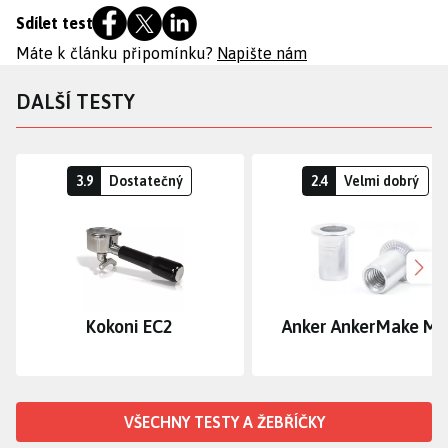
Sdílet test
Máte k článku připomínku?
Napište nám
DALŠÍ TESTY
3.9
Dostatečný
2.4
Velmi dobrý
Dalš
Kokoni EC2
Anker AnkerMake M
VŠECHNY TESTY A ŽEBŘÍČKY