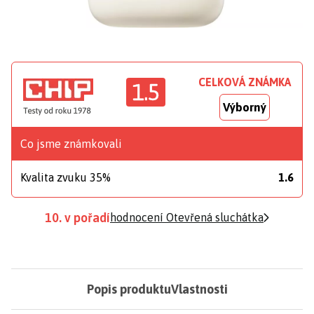
CELKOVÁ ZNÁMKA
1.5
Výborný
Co jsme známkovali
Kvalita zvuku 35%
1.6
10. v pořadí
hodnocení Otevřená sluchátka
Popis produktu
Vlastnosti