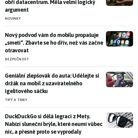
obří datacentrum. Měla velmi logický
argument
NOVINKY
Nový podvod vám do mobilu propašuje „smetí“. Zbavte 
Nový podvod vám do mobilu propašuje
„smetí“. Zbavte se ho dřív, než vás začne
otravovat
BEZPEČNOST
Geniální zlepšovák do auta: Udělejte si držák na mobi
Geniální zlepšovák do auta: Udělejte si
držák na mobil z uzavíratelného
igelitového sáčku
TIPY A TRIKY
DuckDuckGo si dělá legraci z Mety. Nabízí sluneční br
DuckDuckGo si dělá legraci z Mety.
Nabízí sluneční brýle, které neumí vůbec
nic, a přesně proto se vyprodaly