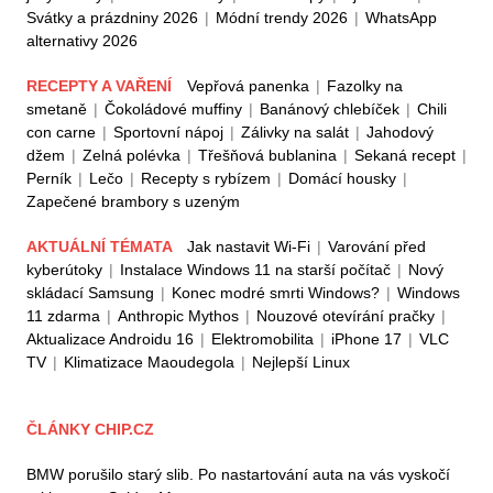
Svátky a prázdniny 2026
|
Módní trendy 2026
|
WhatsApp
alternativy 2026
RECEPTY A VAŘENÍ
Vepřová panenka
|
Fazolky na
smetaně
|
Čokoládové muffiny
|
Banánový chlebíček
|
Chili
con carne
|
Sportovní nápoj
|
Zálivky na salát
|
Jahodový
džem
|
Zelná polévka
|
Třešňová bublanina
|
Sekaná recept
|
Perník
|
Lečo
|
Recepty s rybízem
|
Domácí housky
|
Zapečené brambory s uzeným
AKTUÁLNÍ TÉMATA
Jak nastavit Wi-Fi
|
Varování před
kyberútoky
|
Instalace Windows 11 na starší počítač
|
Nový
skládací Samsung
|
Konec modré smrti Windows?
|
Windows
11 zdarma
|
Anthropic Mythos
|
Nouzové otevírání pračky
|
Aktualizace Androidu 16
|
Elektromobilita
|
iPhone 17
|
VLC
TV
|
Klimatizace Maoudegola
|
Nejlepší Linux
ČLÁNKY CHIP.CZ
BMW porušilo starý slib. Po nastartování auta na vás vyskočí