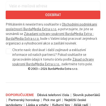
ODEBÍRAT
Přihlášením k newsletteru souhlasíte s
Obchodními podmínkami
společnosti BurdaMedia Extra s.r.o.
a potvrzujete, že jste se
seznámili se
Zásadami ochrany soukromí BurdaMedia Extra -
BurdaMedia Extra s.r.o.
bude s Vašimi údaji pracovat zejména k
organizaci a vyhodnocení akce a zasílání novinek.
Chcete navíc dostávat i další zajímavé a exkluzivní
informace od našich partnerů? Pokud souhlasíte se
zpracováním údajů k tomuto účelu podle
Zásad ochrany
soukromí BurdaMedia Extra s.r.o.
, zaškrtněte toto pole.
© 2003—2026 BurdaMedia Extra s.r.o.
DOPORUČUJEME
Děsivá telefonní čísla
|
Slovník puberťáků
|
Partnerský horoskop
|
Pick me girl
|
Nejtěžší české
jazykolamy
|
Láska a vztahy
|
Kulturní tipy
|
Ajťák radí
|