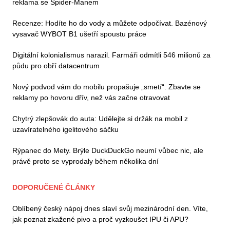
reklama se Spider-Manem
Recenze: Hodíte ho do vody a můžete odpočívat. Bazénový
vysavač WYBOT B1 ušetří spoustu práce
Digitální kolonialismus narazil. Farmáři odmítli 546 milionů za
půdu pro obří datacentrum
Nový podvod vám do mobilu propašuje „smetí“. Zbavte se
reklamy po hovoru dřív, než vás začne otravovat
Chytrý zlepšovák do auta: Udělejte si držák na mobil z
uzavíratelného igelitového sáčku
Rýpanec do Mety. Brýle DuckDuckGo neumí vůbec nic, ale
právě proto se vyprodaly během několika dní
DOPORUČENÉ ČLÁNKY
Oblíbený český nápoj dnes slaví svůj mezinárodní den. Víte,
jak poznat zkažené pivo a proč vyzkoušet IPU či APU?