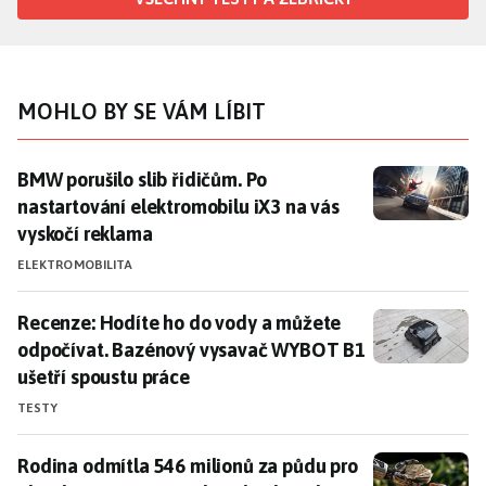
MOHLO BY SE VÁM LÍBIT
BMW porušilo slib řidičům. Po nastartování elektromo
BMW porušilo slib řidičům. Po
nastartování elektromobilu iX3 na vás
vyskočí reklama
ELEKTROMOBILITA
Recenze: Hodíte ho do vody a můžete odpočívat. Baz
Recenze: Hodíte ho do vody a můžete
odpočívat. Bazénový vysavač WYBOT B1
ušetří spoustu práce
TESTY
Rodina odmítla 546 milionů za půdu pro obří datacen
Rodina odmítla 546 milionů za půdu pro