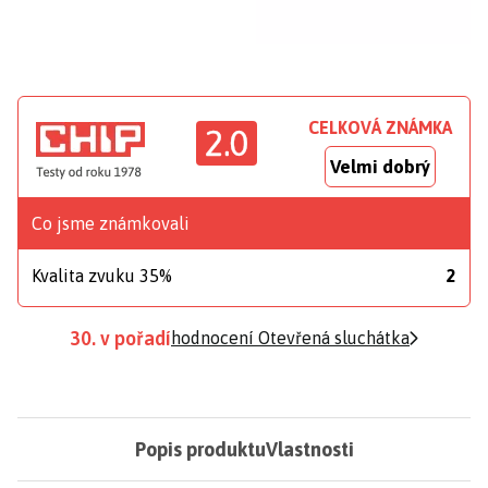
CELKOVÁ ZNÁMKA
2.0
Velmi dobrý
Co jsme známkovali
Kvalita zvuku 35%
2
30. v pořadí
hodnocení Otevřená sluchátka
Popis produktu
Vlastnosti