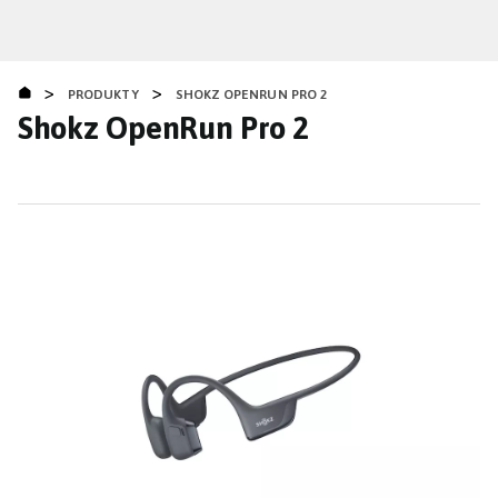
Přejít
k
hlavnímu
>
>
obsahu
PRODUKTY
SHOKZ OPENRUN PRO 2
Shokz OpenRun Pro 2