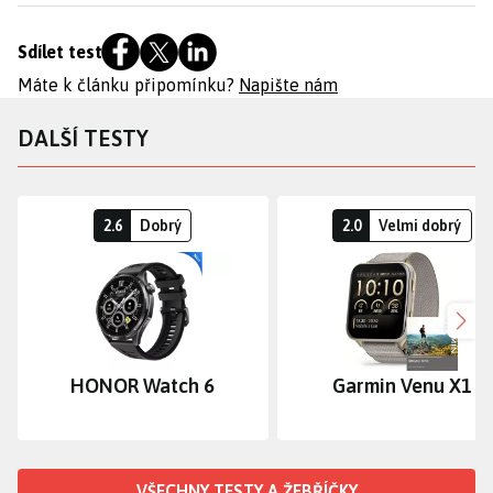
Sdílet test
Máte k článku připomínku?
Napište nám
DALŠÍ TESTY
2.6
Dobrý
2.0
Velmi dobrý
Dalš
HONOR Watch 6
Garmin Venu X1
VŠECHNY TESTY A ŽEBŘÍČKY