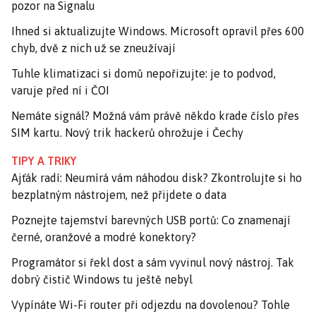
pozor na Signalu
Ihned si aktualizujte Windows. Microsoft opravil přes 600
chyb, dvě z nich už se zneužívají
Tuhle klimatizaci si domů nepořizujte: je to podvod,
varuje před ní i ČOI
Nemáte signál? Možná vám právě někdo krade číslo přes
SIM kartu. Nový trik hackerů ohrožuje i Čechy
TIPY A TRIKY
Ajťák radí: Neumírá vám náhodou disk? Zkontrolujte si ho
bezplatným nástrojem, než přijdete o data
Poznejte tajemství barevných USB portů: Co znamenají
černé, oranžové a modré konektory?
Programátor si řekl dost a sám vyvinul nový nástroj. Tak
dobrý čistič Windows tu ještě nebyl
Vypínáte Wi-Fi router při odjezdu na dovolenou? Tohle