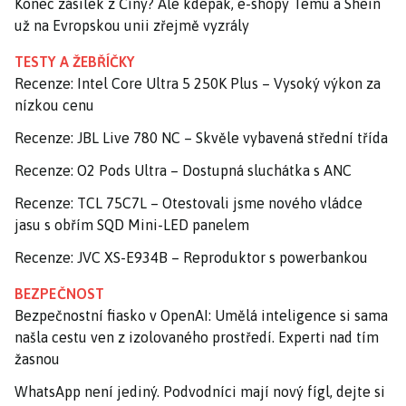
Konec zásilek z Číny? Ale kdepak, e-shopy Temu a Shein
už na Evropskou unii zřejmě vyzrály
TESTY A ŽEBŘÍČKY
Recenze: Intel Core Ultra 5 250K Plus – Vysoký výkon za
nízkou cenu
Recenze: JBL Live 780 NC – Skvěle vybavená střední třída
Recenze: O2 Pods Ultra – Dostupná sluchátka s ANC
Recenze: TCL 75C7L – Otestovali jsme nového vládce
jasu s obřím SQD Mini-LED panelem
Recenze: JVC XS-E934B – Reproduktor s powerbankou
BEZPEČNOST
Bezpečnostní fiasko v OpenAI: Umělá inteligence si sama
našla cestu ven z izolovaného prostředí. Experti nad tím
žasnou
WhatsApp není jediný. Podvodníci mají nový fígl, dejte si