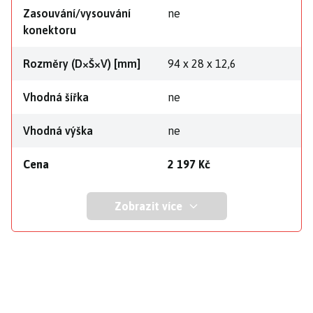
Zasouvání/vysouvání
ne
konektoru
Rozměry (D×Š×V) [mm]
94 x 28 x 12,6
Vhodná šířka
ne
Vhodná výška
ne
Cena
2 197 Kč
Zobrazit více