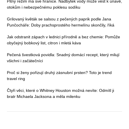
Pitný režim má své hranice. Nadbytek vody může vést k únavě,
otokům i nebezpečnému poklesu sodíku
Grilovaný květák se salsou z pečených paprik podle Jana
Punčocháře: Doby prachsprostého hermelínu skončily, říká
Jak odstranit zápach v lednici přírodně a bez chemie: Pomůže
obyčejný bobkový list, citron i mletá káva
Pečená švestková povidla: Snadný domácí recept, který milují
všichni i začátečníci
Proč si ženy pořizují druhý zásnubní prsten? Toto je trend
travel ring
Čtyři věci, které o Whitney Houston možná nevíte: Odmítl ji
bratr Michaela Jacksona a měla milenku