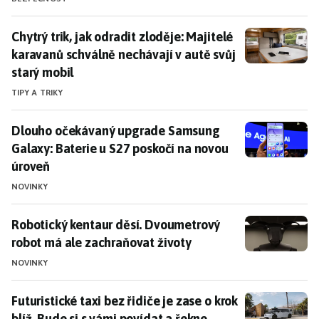
Chytrý trik, jak odradit zloděje: Majitelé karavanů sc
Chytrý trik, jak odradit zloděje: Majitelé
karavanů schválně nechávají v autě svůj
starý mobil
TIPY A TRIKY
Dlouho očekávaný upgrade Samsung Galaxy: Baterie u
Dlouho očekávaný upgrade Samsung
Galaxy: Baterie u S27 poskočí na novou
úroveň
NOVINKY
Robotický kentaur děsí. Dvoumetrový robot má ale z
Robotický kentaur děsí. Dvoumetrový
robot má ale zachraňovat životy
NOVINKY
Futuristické taxi bez řidiče je zase o krok blíž. Bude
Futuristické taxi bez řidiče je zase o krok
blíž. Bude si s vámi povídat a řekne,