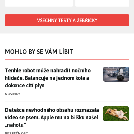
VŠECHNY TESTY A ŽEBŘÍČKY
MOHLO BY SE VÁM LÍBIT
Tenhle robot může nahradit nočního hlídače. Balancuj
Tenhle robot může nahradit nočního
hlídače. Balancuje na jednom kole a
dokonce cítí plyn
NOVINKY
Detekce nevhodného obsahu rozmazala video se psem.
Detekce nevhodného obsahu rozmazala
video se psem. Apple mu na bříšku našel
„nahotu“
BEZPEČNOST