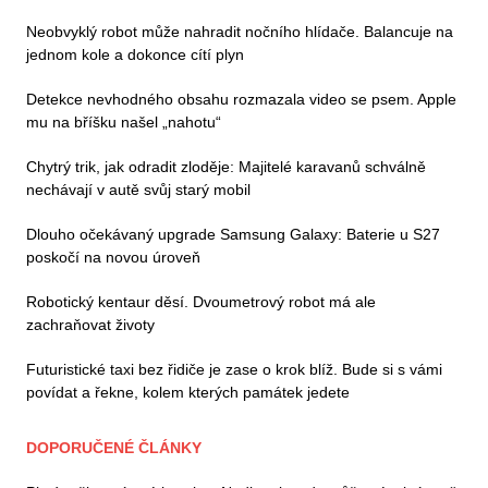
Neobvyklý robot může nahradit nočního hlídače. Balancuje na
jednom kole a dokonce cítí plyn
Detekce nevhodného obsahu rozmazala video se psem. Apple
mu na bříšku našel „nahotu“
Chytrý trik, jak odradit zloděje: Majitelé karavanů schválně
nechávají v autě svůj starý mobil
Dlouho očekávaný upgrade Samsung Galaxy: Baterie u S27
poskočí na novou úroveň
Robotický kentaur děsí. Dvoumetrový robot má ale
zachraňovat životy
Futuristické taxi bez řidiče je zase o krok blíž. Bude si s vámi
povídat a řekne, kolem kterých památek jedete
DOPORUČENÉ ČLÁNKY