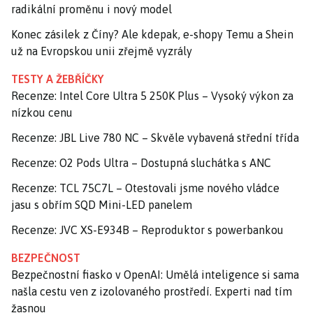
radikální proměnu i nový model
Konec zásilek z Číny? Ale kdepak, e-shopy Temu a Shein
už na Evropskou unii zřejmě vyzrály
TESTY A ŽEBŘÍČKY
Recenze: Intel Core Ultra 5 250K Plus – Vysoký výkon za
nízkou cenu
Recenze: JBL Live 780 NC – Skvěle vybavená střední třída
Recenze: O2 Pods Ultra – Dostupná sluchátka s ANC
Recenze: TCL 75C7L – Otestovali jsme nového vládce
jasu s obřím SQD Mini-LED panelem
Recenze: JVC XS-E934B – Reproduktor s powerbankou
BEZPEČNOST
Bezpečnostní fiasko v OpenAI: Umělá inteligence si sama
našla cestu ven z izolovaného prostředí. Experti nad tím
žasnou