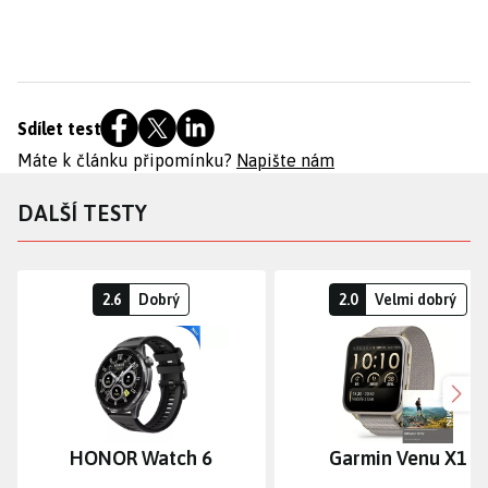
Sdílet test
Máte k článku připomínku?
Napište nám
DALŠÍ TESTY
2.6
Dobrý
2.0
Velmi dobrý
Dalš
HONOR Watch 6
Garmin Venu X1