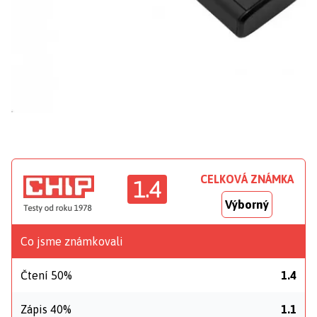
CELKOVÁ ZNÁMKA
1.4
Výborný
Co jsme známkovali
Čtení 50%
1.4
Zápis 40%
1.1