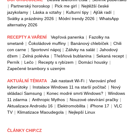
|
Partnerský horoskop
|
Pick me girl
|
Nejtěžší české
jazykolamy
|
Láska a vztahy
|
Kulturní tipy
|
Ajťák radí
|
Svátky a prázdniny 2026
|
Módní trendy 2026
|
WhatsApp
alternativy 2026
RECEPTY A VAŘENÍ
Vepřová panenka
|
Fazolky na
smetaně
|
Čokoládové muffiny
|
Banánový chlebíček
|
Chili
con carne
|
Sportovní nápoj
|
Zálivky na salát
|
Jahodový
džem
|
Zelná polévka
|
Třešňová bublanina
|
Sekaná recept
|
Perník
|
Lečo
|
Recepty s rybízem
|
Domácí housky
|
Zapečené brambory s uzeným
AKTUÁLNÍ TÉMATA
Jak nastavit Wi-Fi
|
Varování před
kyberútoky
|
Instalace Windows 11 na starší počítač
|
Nový
skládací Samsung
|
Konec modré smrti Windows?
|
Windows
11 zdarma
|
Anthropic Mythos
|
Nouzové otevírání pračky
|
Aktualizace Androidu 16
|
Elektromobilita
|
iPhone 17
|
VLC
TV
|
Klimatizace Maoudegola
|
Nejlepší Linux
ČLÁNKY CHIP.CZ