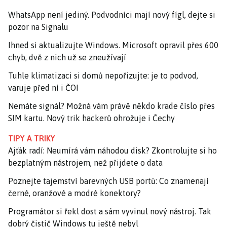
WhatsApp není jediný. Podvodníci mají nový fígl, dejte si
pozor na Signalu
Ihned si aktualizujte Windows. Microsoft opravil přes 600
chyb, dvě z nich už se zneužívají
Tuhle klimatizaci si domů nepořizujte: je to podvod,
varuje před ní i ČOI
Nemáte signál? Možná vám právě někdo krade číslo přes
SIM kartu. Nový trik hackerů ohrožuje i Čechy
TIPY A TRIKY
Ajťák radí: Neumírá vám náhodou disk? Zkontrolujte si ho
bezplatným nástrojem, než přijdete o data
Poznejte tajemství barevných USB portů: Co znamenají
černé, oranžové a modré konektory?
Programátor si řekl dost a sám vyvinul nový nástroj. Tak
dobrý čistič Windows tu ještě nebyl