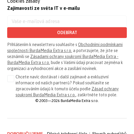
Cookies zásady
Zajímavosti ze světa IT v e-mailu
ODEBÍRAT
Přihlášením k newsletteru souhlasíte s
Obchodními podmínkami
společnosti BurdaMedia Extra s.r.o.
a potvrzujete, že jste se
seznámili se
Zásadami ochrany soukromí BurdaMedia Extra -
BurdaMedia Extra s.r.o.
bude s Vašimi údaji pracovat zejména k
organizaci a vyhodnocení akce a zasílání novinek.
Chcete navíc dostávat i další zajímavé a exkluzivní
informace od našich partnerů? Pokud souhlasíte se
zpracováním údajů k tomuto účelu podle
Zásad ochrany
soukromí BurdaMedia Extra s.r.o.
, zaškrtněte toto pole.
© 2003—2026 BurdaMedia Extra s.r.o.
DOPORUČUJEME
Děsivá telefonní čísla
|
Slovník puberťáků