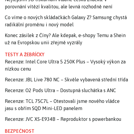
porovnání vítězí kvalitou, ale levná rozhodně není
Co víme o nových skládačkách Galaxy Z? Samsung chystá
radikální proměnu i nový model
Konec zásilek z Číny? Ale kdepak, e-shopy Temu a Shein
už na Evropskou unii zřejmě vyzrály
TESTY A ŽEBŘÍČKY
Recenze: Intel Core Ultra 5 250K Plus – Vysoký výkon za
nízkou cenu
Recenze: JBL Live 780 NC – Skvěle vybavená střední třída
Recenze: O2 Pods Ultra – Dostupná sluchátka s ANC
Recenze: TCL 75C7L – Otestovali jsme nového vládce
jasu s obřím SQD Mini-LED panelem
Recenze: JVC XS-E934B – Reproduktor s powerbankou
BEZPEČNOST