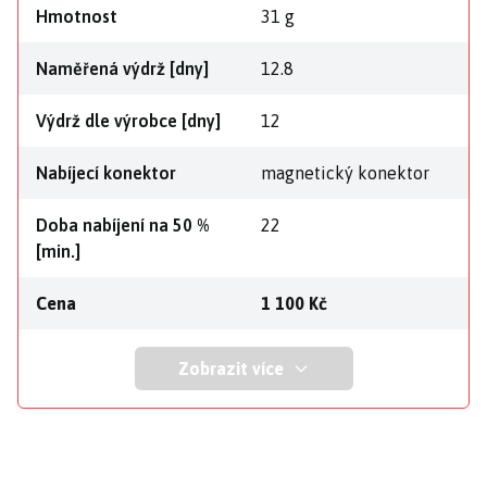
Hmotnost
31 g
Naměřená výdrž [dny]
12.8
Výdrž dle výrobce [dny]
12
Nabíjecí konektor
magnetický konektor
Doba nabíjení na 50 %
22
[min.]
Cena
1 100 Kč
Zobrazit více