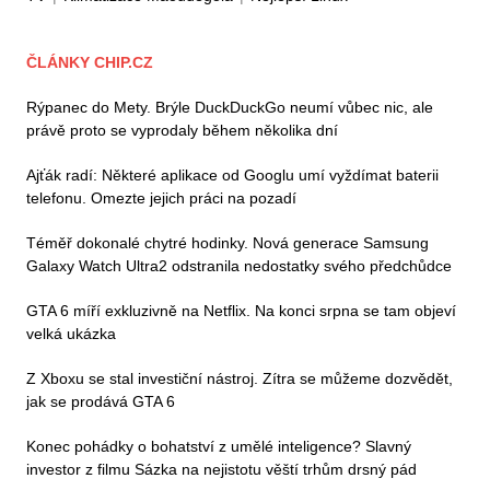
ČLÁNKY CHIP.CZ
Rýpanec do Mety. Brýle DuckDuckGo neumí vůbec nic, ale
právě proto se vyprodaly během několika dní
Ajťák radí: Některé aplikace od Googlu umí vyždímat baterii
telefonu. Omezte jejich práci na pozadí
Téměř dokonalé chytré hodinky. Nová generace Samsung
Galaxy Watch Ultra2 odstranila nedostatky svého předchůdce
GTA 6 míří exkluzivně na Netflix. Na konci srpna se tam objeví
velká ukázka
Z Xboxu se stal investiční nástroj. Zítra se můžeme dozvědět,
jak se prodává GTA 6
Konec pohádky o bohatství z umělé inteligence? Slavný
investor z filmu Sázka na nejistotu věští trhům drsný pád