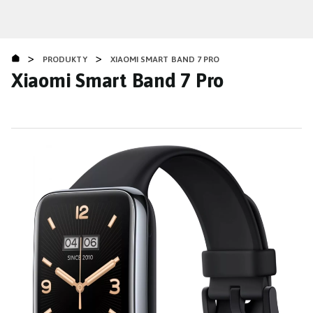
Přejít
k
hlavnímu
>
>
obsahu
PRODUKTY
XIAOMI SMART BAND 7 PRO
Xiaomi Smart Band 7 Pro