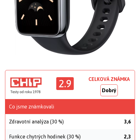
CELKOVÁ ZNÁMKA
2.9
Dobrý
Co jsme známkovali
Zdravotní analýza (30 %)
3,6
Funkce chytrých hodinek (30 %)
2,3