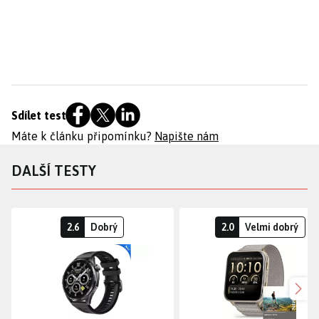
Sdílet test
Máte k článku připomínku?
Napište nám
DALŠÍ TESTY
2.6
Dobrý
2.0
Velmi dobrý
Dalš