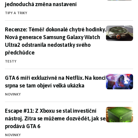
jednoduchá změna nastavení
TIPY A TRIKY
Recenze: Téměř dokonalé chytré hodinky. Nová gener
Recenze: Téměř dokonalé chytré hodinky.
Nová generace Samsung Galaxy Watch
Ultra2 odstranila nedostatky svého
předchůdce
TESTY
GTA 6 míří exkluzivně na Netflix. Na konci srpna se t
GTA 6 míří exkluzivně na Netflix. Na konci
srpna se tam objeví velká ukázka
NOVINKY
Escape #11: Z Xboxu se stal investiční nástroj. Zítra
Escape #11: Z Xboxu se stal investiční
nástroj. Zítra se můžeme dozvědět, jak se
prodává GTA 6
NOVINKY