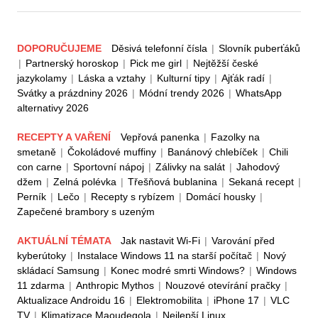
DOPORUČUJEME
Děsivá telefonní čísla
|
Slovník puberťáků
|
Partnerský horoskop
|
Pick me girl
|
Nejtěžší české
jazykolamy
|
Láska a vztahy
|
Kulturní tipy
|
Ajťák radí
|
Svátky a prázdniny 2026
|
Módní trendy 2026
|
WhatsApp
alternativy 2026
RECEPTY A VAŘENÍ
Vepřová panenka
|
Fazolky na
smetaně
|
Čokoládové muffiny
|
Banánový chlebíček
|
Chili
con carne
|
Sportovní nápoj
|
Zálivky na salát
|
Jahodový
džem
|
Zelná polévka
|
Třešňová bublanina
|
Sekaná recept
|
Perník
|
Lečo
|
Recepty s rybízem
|
Domácí housky
|
Zapečené brambory s uzeným
AKTUÁLNÍ TÉMATA
Jak nastavit Wi-Fi
|
Varování před
kyberútoky
|
Instalace Windows 11 na starší počítač
|
Nový
skládací Samsung
|
Konec modré smrti Windows?
|
Windows
11 zdarma
|
Anthropic Mythos
|
Nouzové otevírání pračky
|
Aktualizace Androidu 16
|
Elektromobilita
|
iPhone 17
|
VLC
TV
|
Klimatizace Maoudegola
|
Nejlepší Linux