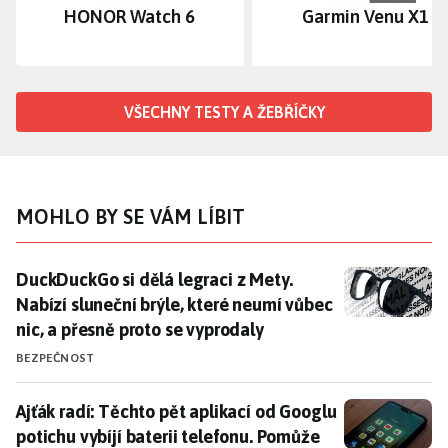
HONOR Watch 6
Garmin Venu X1
VŠECHNY TESTY A ŽEBŘÍČKY
MOHLO BY SE VÁM LÍBIT
DuckDuckGo si dělá legraci z Mety. Nabízí sluneční br
DuckDuckGo si dělá legraci z Mety.
Nabízí sluneční brýle, které neumí vůbec
nic, a přesně proto se vyprodaly
BEZPEČNOST
Ajťák radí: Těchto pět aplikací od Googlu potichu vy
Ajťák radí: Těchto pět aplikací od Googlu
potichu vybíjí baterii telefonu. Pomůže