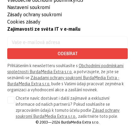
Nastavení soukromí
Zásady ochrany soukromí
Cookies zásady
Zajímavosti ze světa IT v e-mailu
ODEBÍRAT
Přihlášením k newsletteru souhlasíte s
Obchodními podmínkami
společnosti BurdaMedia Extra s.r.o.
a potvrzujete, že jste se
seznámili se
Zásadami ochrany soukromí BurdaMedia Extra -
BurdaMedia Extra s.r.o.
bude s Vašimi údaji pracovat zejména k
organizaci a vyhodnocení akce a zasílání novinek.
Chcete navíc dostávat i další zajímavé a exkluzivní
informace od našich partnerů? Pokud souhlasíte se
zpracováním údajů k tomuto účelu podle
Zásad ochrany
soukromí BurdaMedia Extra s.r.o.
, zaškrtněte toto pole.
© 2003—2026 BurdaMedia Extra s.r.o.