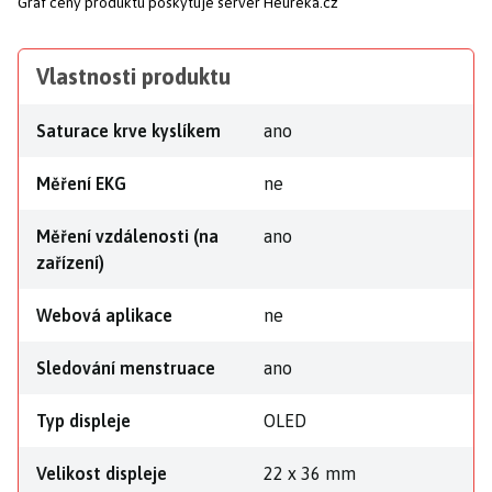
Graf ceny produktu
poskytuje server Heureka.cz
Vlastnosti produktu
Saturace krve kyslíkem
ano
Měření EKG
ne
Měření vzdálenosti (na
ano
zařízení)
Webová aplikace
ne
Sledování menstruace
ano
Typ displeje
OLED
Velikost displeje
22 x 36 mm