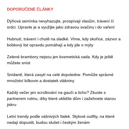
DOPORUČENÉ ČLÁNKY
Dýňová semínka nevyhazujte, prospívají vlasům, trávení či
srdci. Upravte je a využijte jako zdravou svačinu i do vaření
Hubnutí, trávení i chutě na sladké. Víme, kdy skořice, zázvor a
bobkový list opravdu pomáhají a kdy jde o mýty
Zelené brambory nejsou jen kosmetická vada. Kdy je ještě
můžete sníst
Snídaně, která zasytí na celé dopoledne: Pomůže správné
množství bílkovin a dostatek vlákniny
Každý večer jen scrollování na gauči a ticho? Zkuste s
partnerem rutinu, díky které uklidíte dům i zažehnete starou
jiskru
Letní trendy podle vášnivých Italek. Stylové outfity, na které
nedají dopustit, budou slušet i českým ženám