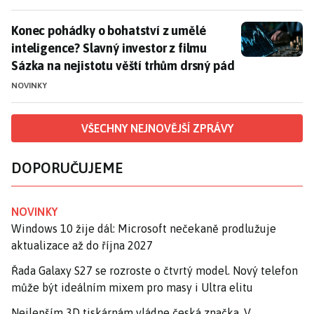
Konec pohádky o bohatství z umělé inteligence? Slavný
Konec pohádky o bohatství z umělé
inteligence? Slavný investor z filmu
Sázka na nejistotu věští trhům drsný pád
NOVINKY
VŠECHNY NEJNOVĚJŠÍ ZPRÁVY
DOPORUČUJEME
NOVINKY
Windows 10 žije dál: Microsoft nečekaně prodlužuje
aktualizace až do října 2027
Řada Galaxy S27 se rozroste o čtvrtý model. Nový telefon
může být ideálním mixem pro masy i Ultra elitu
Nejlepším 3D tiskárnám vládne česká značka. V