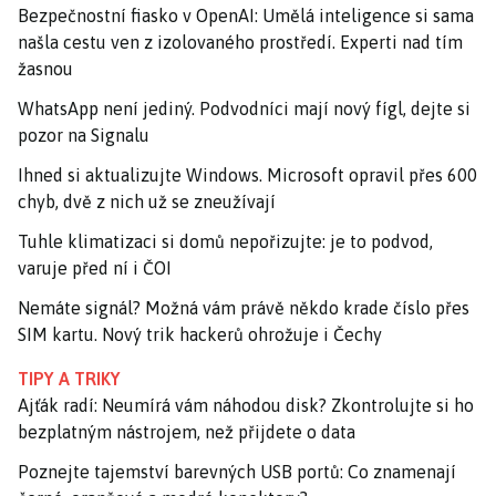
Bezpečnostní fiasko v OpenAI: Umělá inteligence si sama
našla cestu ven z izolovaného prostředí. Experti nad tím
žasnou
WhatsApp není jediný. Podvodníci mají nový fígl, dejte si
pozor na Signalu
Ihned si aktualizujte Windows. Microsoft opravil přes 600
chyb, dvě z nich už se zneužívají
Tuhle klimatizaci si domů nepořizujte: je to podvod,
varuje před ní i ČOI
Nemáte signál? Možná vám právě někdo krade číslo přes
SIM kartu. Nový trik hackerů ohrožuje i Čechy
TIPY A TRIKY
Ajťák radí: Neumírá vám náhodou disk? Zkontrolujte si ho
bezplatným nástrojem, než přijdete o data
Poznejte tajemství barevných USB portů: Co znamenají