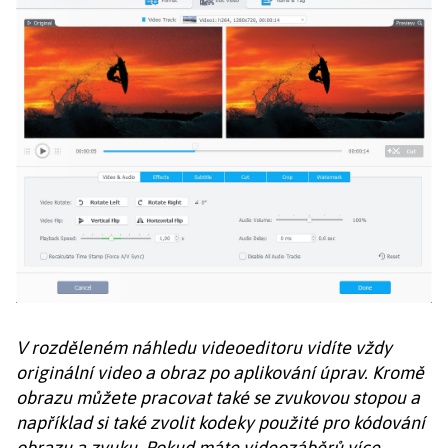
V rozděleném náhledu videoeditoru vidíte vždy
originální video a obraz po aplikování úprav. Kromě
obrazu můžete pracovat také se zvukovou stopou a
například si také zvolit kodeky použité pro kódování
obrazu a zvuku. Pokud máte videozáběrů více,