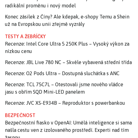
radikální proměnu i nový model
Konec zásilek z Číny? Ale kdepak, e-shopy Temu a Shein
už na Evropskou unii zřejmě vyzrály
TESTY A ŽEBŘÍČKY
Recenze: Intel Core Ultra 5 250K Plus – Vysoký výkon za
nízkou cenu
Recenze: JBL Live 780 NC – Skvěle vybavená střední třída
Recenze: O2 Pods Ultra – Dostupná sluchátka s ANC
Recenze: TCL 75C7L – Otestovali jsme nového vládce
jasu s obřím SQD Mini-LED panelem
Recenze: JVC XS-E934B – Reproduktor s powerbankou
BEZPEČNOST
Bezpečnostní fiasko v OpenAI: Umělá inteligence si sama
našla cestu ven z izolovaného prostředí. Experti nad tím
žasnou