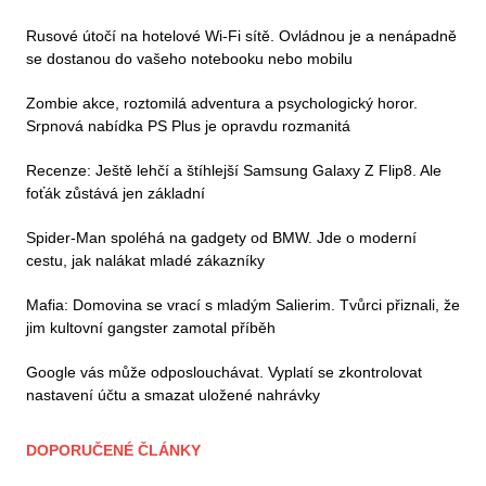
Rusové útočí na hotelové Wi-Fi sítě. Ovládnou je a nenápadně
se dostanou do vašeho notebooku nebo mobilu
Zombie akce, roztomilá adventura a psychologický horor.
Srpnová nabídka PS Plus je opravdu rozmanitá
Recenze: Ještě lehčí a štíhlejší Samsung Galaxy Z Flip8. Ale
foťák zůstává jen základní
Spider-Man spoléhá na gadgety od BMW. Jde o moderní
cestu, jak nalákat mladé zákazníky
Mafia: Domovina se vrací s mladým Salierim. Tvůrci přiznali, že
jim kultovní gangster zamotal příběh
Google vás může odposlouchávat. Vyplatí se zkontrolovat
nastavení účtu a smazat uložené nahrávky
DOPORUČENÉ ČLÁNKY