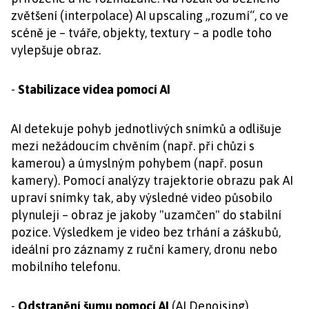
zvětšení (interpolace) AI upscaling „rozumí“, co ve
scéně je – tváře, objekty, textury – a podle toho
vylepšuje obraz.
-
Stabilizace videa pomocí AI
AI detekuje pohyb jednotlivých snímků a odlišuje
mezi nežádoucím chvěním (např. při chůzi s
kamerou) a úmyslným pohybem (např. posun
kamery). Pomocí analýzy trajektorie obrazu pak AI
upraví snímky tak, aby výsledné video působilo
plynuleji – obraz je jakoby "uzamčen" do stabilní
pozice. Výsledkem je video bez trhání a záškubů,
ideální pro záznamy z ruční kamery, dronu nebo
mobilního telefonu.
-
Odstranění šumu pomocí AI
(AI Denoising)