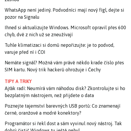
WhatsApp není jediný. Podvodníci mají nový fígl, dejte si
pozor na Signalu
Ihned si aktualizujte Windows. Microsoft opravil přes 600
chyb, dvě z nich už se zneužívají
Tuhle klimatizaci si domů nepořizujte: je to podvod,
varuje před ní i ČOI
Nemáte signál? Možná vám právě někdo krade číslo přes
SIM kartu. Nový trik hackerů ohrožuje i Čechy
TIPY A TRIKY
Ajťák radí: Neumírá vám náhodou disk? Zkontrolujte si ho
bezplatným nástrojem, než přijdete o data
Poznejte tajemství barevných USB portů: Co znamenají
černé, oranžové a modré konektory?
Programátor si řekl dost a sám vyvinul nový nástroj. Tak
dobrý čistič Windows tu ještě nebyl