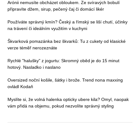
Arónii nemusíte obcházet obloukem. Ze svíravých bobulí
připravíte džem, sirup, pečený čaj či domácí likér
Používáte správný kmín? Český a římský se liší chutí, účinky
na trávení či ideálním využitím v kuchyni
Škvarková pomazánka bez škvarků: Tu z cukety od klasické
verze téměř nerozeznáte
Rychlé "halušky" z jogurtu: Skromný oběd je do 15 minut
hotový. Nasladko i naslano
Oversized noční košile, šátky i brože. Trend nona maxxing
ovládl Kodaň
Myslíte si, že volná halenka opticky ubere kila? Omyl, naopak
vám přidá na objemu, pokud nezvolíte správný styling