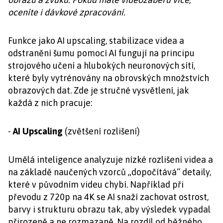
oceníte i dávkové zpracování.
Funkce jako AI upscaling, stabilizace videa a
odstranění šumu pomocí AI fungují na principu
strojového učení a hlubokých neuronových sítí,
které byly vytrénovány na obrovských množstvích
obrazových dat. Zde je stručné vysvětlení, jak
každá z nich pracuje:
-
AI Upscaling
(zvětšení rozlišení)
Umělá inteligence analyzuje nízké rozlišení videa a
na základě naučených vzorců „dopočítává“ detaily,
které v původním videu chybí. Například při
převodu z 720p na 4K se AI snaží zachovat ostrost,
barvy i strukturu obrazu tak, aby výsledek vypadal
přirozeně a ne rozmazaně. Na rozdíl od běžného