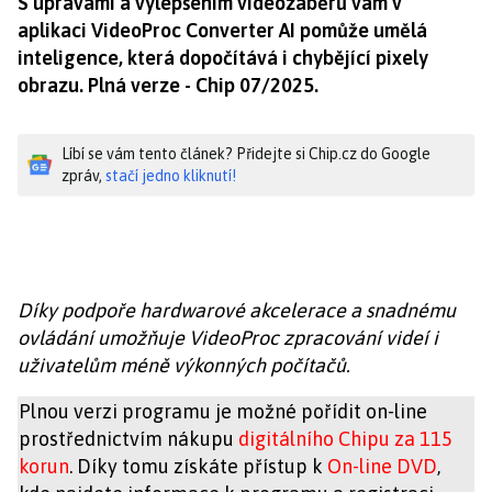
S úpravami a vylepšením videozáběrů vám v
aplikaci VideoProc Converter AI pomůže umělá
inteligence, která dopočítává i chybějící pixely
obrazu. Plná verze - Chip 07/2025.
Líbí se vám tento článek? Přidejte si Chip.cz do Google
zpráv,
stačí jedno kliknutí!
Díky podpoře hardwarové akcelerace a snadnému
ovládání umožňuje VideoProc zpracování videí i
uživatelům méně výkonných počítačů.
Plnou verzi programu je možné pořídit on-line
prostřednictvím nákupu
digitálního Chipu za 115
korun
. Díky tomu získáte přístup k
On-line DVD
,