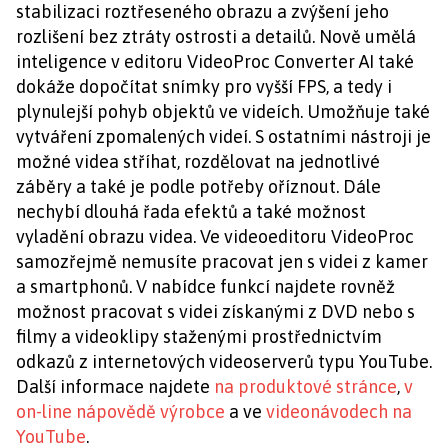
stabilizaci roztřeseného obrazu a zvýšení jeho
rozlišení bez ztráty ostrosti a detailů. Nově umělá
inteligence v editoru VideoProc Converter AI také
dokáže dopočítat snímky pro vyšší FPS, a tedy i
plynulejší pohyb objektů ve videích. Umožňuje také
vytváření zpomalených videí. S ostatními nástroji je
možné videa stříhat, rozdělovat na jednotlivé
záběry a také je podle potřeby oříznout. Dále
nechybí dlouhá řada efektů a také možnost
vyladění obrazu videa. Ve videoeditoru VideoProc
samozřejmě nemusíte pracovat jen s videi z kamer
a smartphonů. V nabídce funkcí najdete rovněž
možnost pracovat s videi získanými z DVD nebo s
filmy a videoklipy staženými prostřednictvím
odkazů z internetových videoserverů typu YouTube.
Další informace najdete
na produktové stránce
,
v
on-line nápovědě výrobce
a ve
videonávodech na
YouTube
.