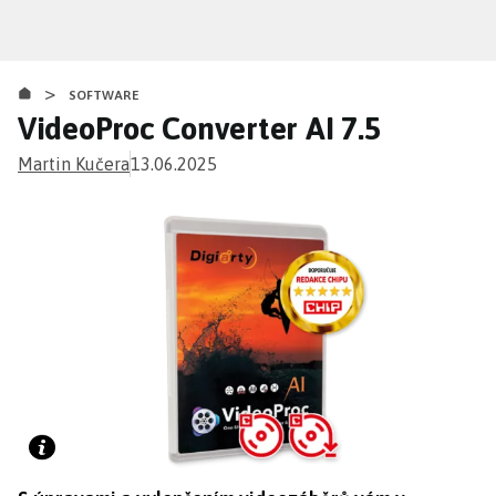
Přejít
k
hlavnímu
>
obsahu
SOFTWARE
VideoProc Converter AI 7.5
Martin Kučera
13.06.2025