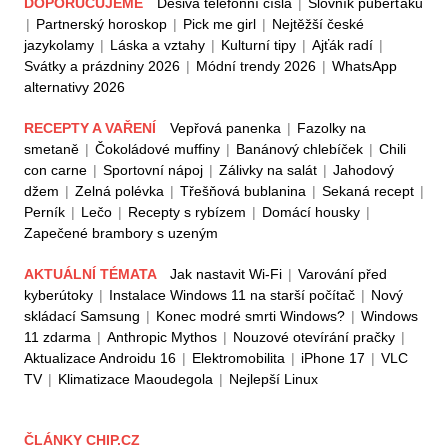
DOPORUČUJEME
Děsivá telefonní čísla
|
Slovník puberťáků
|
Partnerský horoskop
|
Pick me girl
|
Nejtěžší české
jazykolamy
|
Láska a vztahy
|
Kulturní tipy
|
Ajťák radí
|
Svátky a prázdniny 2026
|
Módní trendy 2026
|
WhatsApp
alternativy 2026
RECEPTY A VAŘENÍ
Vepřová panenka
|
Fazolky na
smetaně
|
Čokoládové muffiny
|
Banánový chlebíček
|
Chili
con carne
|
Sportovní nápoj
|
Zálivky na salát
|
Jahodový
džem
|
Zelná polévka
|
Třešňová bublanina
|
Sekaná recept
|
Perník
|
Lečo
|
Recepty s rybízem
|
Domácí housky
|
Zapečené brambory s uzeným
AKTUÁLNÍ TÉMATA
Jak nastavit Wi-Fi
|
Varování před
kyberútoky
|
Instalace Windows 11 na starší počítač
|
Nový
skládací Samsung
|
Konec modré smrti Windows?
|
Windows
11 zdarma
|
Anthropic Mythos
|
Nouzové otevírání pračky
|
Aktualizace Androidu 16
|
Elektromobilita
|
iPhone 17
|
VLC
TV
|
Klimatizace Maoudegola
|
Nejlepší Linux
ČLÁNKY CHIP.CZ