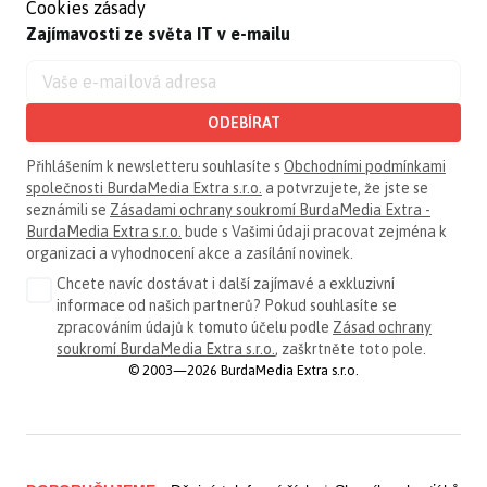
Cookies zásady
Zajímavosti ze světa IT v e-mailu
ODEBÍRAT
Přihlášením k newsletteru souhlasíte s
Obchodními podmínkami
společnosti BurdaMedia Extra s.r.o.
a potvrzujete, že jste se
seznámili se
Zásadami ochrany soukromí BurdaMedia Extra -
BurdaMedia Extra s.r.o.
bude s Vašimi údaji pracovat zejména k
organizaci a vyhodnocení akce a zasílání novinek.
Chcete navíc dostávat i další zajímavé a exkluzivní
informace od našich partnerů? Pokud souhlasíte se
zpracováním údajů k tomuto účelu podle
Zásad ochrany
soukromí BurdaMedia Extra s.r.o.
, zaškrtněte toto pole.
© 2003—2026 BurdaMedia Extra s.r.o.