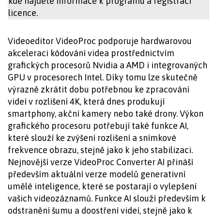
kde najdete informace k programu a registraci
licence.
Videoeditor VideoProc podporuje hardwarovou
akceleraci kódování videa prostřednictvím
grafických procesorů Nvidia a AMD i integrovaných
GPU v procesorech Intel. Díky tomu lze skutečně
výrazně zkrátit dobu potřebnou ke zpracování
videí v rozlišení 4K, která dnes produkují
smartphony, akční kamery nebo také drony. Výkon
grafického procesoru potřebují také funkce AI,
které slouží ke zvýšení rozlišení a snímkové
frekvence obrazu, stejně jako k jeho stabilizaci.
Nejnovější verze VideoProc Converter AI přináší
především aktuální verze modelů generativní
umělé inteligence, které se postarají o vylepšení
vašich videozáznamů. Funkce AI slouží především k
odstranění šumu a doostření videí, stejně jako k