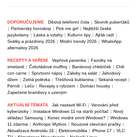
DOPORUČUJEME
Děsivá telefonní čísla
|
Slovník puberťáků
|
Partnerský horoskop
|
Pick me girl
|
Nejtěžší české
jazykolamy
|
Láska a vztahy
|
Kulturní tipy
|
Ajťák radí
|
Svátky a prázdniny 2026
|
Módní trendy 2026
|
WhatsApp
alternativy 2026
RECEPTY A VAŘENÍ
Vepřová panenka
|
Fazolky na
smetaně
|
Čokoládové muffiny
|
Banánový chlebíček
|
Chili
con carne
|
Sportovní nápoj
|
Zálivky na salát
|
Jahodový
džem
|
Zelná polévka
|
Třešňová bublanina
|
Sekaná recept
|
Perník
|
Lečo
|
Recepty s rybízem
|
Domácí housky
|
Zapečené brambory s uzeným
AKTUÁLNÍ TÉMATA
Jak nastavit Wi-Fi
|
Varování před
kyberútoky
|
Instalace Windows 11 na starší počítač
|
Nový
skládací Samsung
|
Konec modré smrti Windows?
|
Windows
11 zdarma
|
Anthropic Mythos
|
Nouzové otevírání pračky
|
Aktualizace Androidu 16
|
Elektromobilita
|
iPhone 17
|
VLC