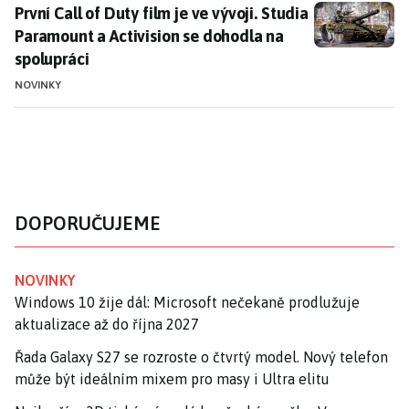
První Call of Duty film je ve vývoji. Studia Paramount 
První Call of Duty film je ve vývoji. Studia
Paramount a Activision se dohodla na
spolupráci
NOVINKY
DOPORUČUJEME
NOVINKY
Windows 10 žije dál: Microsoft nečekaně prodlužuje
aktualizace až do října 2027
Řada Galaxy S27 se rozroste o čtvrtý model. Nový telefon
může být ideálním mixem pro masy i Ultra elitu