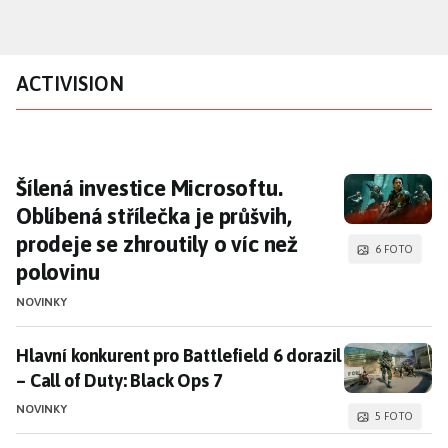
Přejít
k
hlavnímu
ACTIVISION
obsahu
Šílená investice Microsoftu. Oblíbená stříleč
Šílená investice Microsoftu.
Oblíbená střílečka je průšvih,
prodeje se zhroutily o víc než
6 FOTO
polovinu
NOVINKY
Hlavní konkurent pro Battlefield 6 dorazil – Call of Du
Hlavní konkurent pro Battlefield 6 dorazil
– Call of Duty: Black Ops 7
NOVINKY
5 FOTO