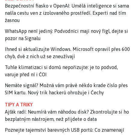
Bezpečnostní fiasko v OpenAI: Umělá inteligence si sama
našla cestu ven z izolovaného prostředí. Experti nad tím
žasnou
WhatsApp není jediný. Podvodníci mají nový fígl, dejte si
pozor na Signalu
Ihned si aktualizujte Windows. Microsoft opravil přes 600
chyb, dvě z nich už se zneužívají
Tuhle klimatizaci si domů nepořizujte: je to podvod,
varuje před ní i ČOI
Nemáte signál? Možná vám právě někdo krade číslo přes
SIM kartu. Nový trik hackerů ohrožuje i Čechy
TIPY A TRIKY
Ajťák radí: Neumírá vám náhodou disk? Zkontrolujte si ho
bezplatným nástrojem, než přijdete o data
Poznejte tajemství barevných USB portů: Co znamenají