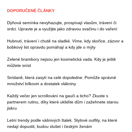
DOPORUČENÉ ČLÁNKY
Dýňová semínka nevyhazujte, prospívají vlasům, trávení či
srdci. Upravte je a využijte jako zdravou svačinu i do vaření
Hubnutí, trávení i chutě na sladké. Víme, kdy skořice, zázvor a
bobkový list opravdu pomáhají a kdy jde o mýty
Zelené brambory nejsou jen kosmetická vada. Kdy je ještě
můžete sníst
Snídaně, která zasytí na celé dopoledne: Pomůže správné
množství bílkovin a dostatek vlákniny
Každý večer jen scrollování na gauči a ticho? Zkuste s
partnerem rutinu, díky které uklidíte dům i zažehnete starou
jiskru
Letní trendy podle vášnivých Italek. Stylové outfity, na které
nedají dopustit, budou slušet i českým ženám