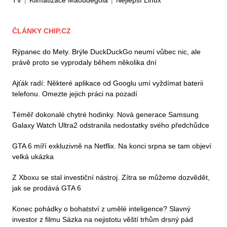
TV
|
Klimatizace Maoudegola
|
Nejlepší Linux
ČLÁNKY CHIP.CZ
Rýpanec do Mety. Brýle DuckDuckGo neumí vůbec nic, ale
právě proto se vyprodaly během několika dní
Ajťák radí: Některé aplikace od Googlu umí vyždímat baterii
telefonu. Omezte jejich práci na pozadí
Téměř dokonalé chytré hodinky. Nová generace Samsung
Galaxy Watch Ultra2 odstranila nedostatky svého předchůdce
GTA 6 míří exkluzivně na Netflix. Na konci srpna se tam objeví
velká ukázka
Z Xboxu se stal investiční nástroj. Zítra se můžeme dozvědět,
jak se prodává GTA 6
Konec pohádky o bohatství z umělé inteligence? Slavný
investor z filmu Sázka na nejistotu věští trhům drsný pád