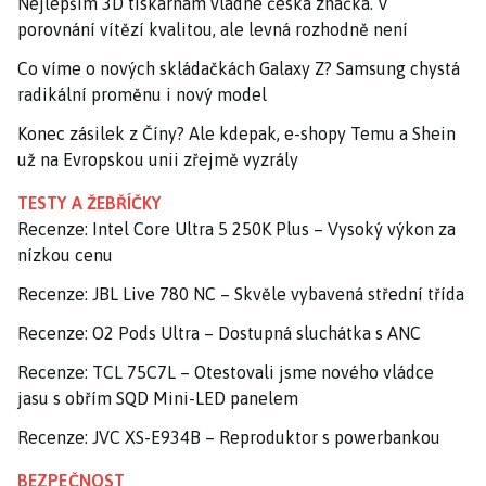
Nejlepším 3D tiskárnám vládne česká značka. V
porovnání vítězí kvalitou, ale levná rozhodně není
Co víme o nových skládačkách Galaxy Z? Samsung chystá
radikální proměnu i nový model
Konec zásilek z Číny? Ale kdepak, e-shopy Temu a Shein
už na Evropskou unii zřejmě vyzrály
TESTY A ŽEBŘÍČKY
Recenze: Intel Core Ultra 5 250K Plus – Vysoký výkon za
nízkou cenu
Recenze: JBL Live 780 NC – Skvěle vybavená střední třída
Recenze: O2 Pods Ultra – Dostupná sluchátka s ANC
Recenze: TCL 75C7L – Otestovali jsme nového vládce
jasu s obřím SQD Mini-LED panelem
Recenze: JVC XS-E934B – Reproduktor s powerbankou
BEZPEČNOST