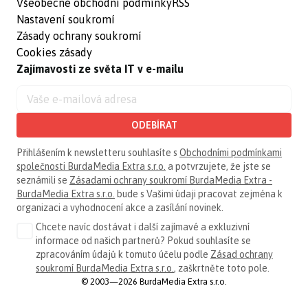
Všeobecné obchodní podmínky
RSS
Nastavení soukromí
Zásady ochrany soukromí
Cookies zásady
Zajímavosti ze světa IT v e-mailu
ODEBÍRAT
Přihlášením k newsletteru souhlasíte s
Obchodními podmínkami
společnosti BurdaMedia Extra s.r.o.
a potvrzujete, že jste se
seznámili se
Zásadami ochrany soukromí BurdaMedia Extra -
BurdaMedia Extra s.r.o.
bude s Vašimi údaji pracovat zejména k
organizaci a vyhodnocení akce a zasílání novinek.
Chcete navíc dostávat i další zajímavé a exkluzivní
informace od našich partnerů? Pokud souhlasíte se
zpracováním údajů k tomuto účelu podle
Zásad ochrany
soukromí BurdaMedia Extra s.r.o.
, zaškrtněte toto pole.
© 2003—2026 BurdaMedia Extra s.r.o.