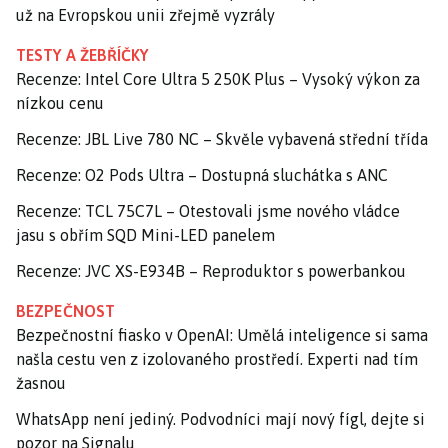
už na Evropskou unii zřejmě vyzrály
TESTY A ŽEBŘÍČKY
Recenze: Intel Core Ultra 5 250K Plus – Vysoký výkon za
nízkou cenu
Recenze: JBL Live 780 NC – Skvěle vybavená střední třída
Recenze: O2 Pods Ultra – Dostupná sluchátka s ANC
Recenze: TCL 75C7L – Otestovali jsme nového vládce
jasu s obřím SQD Mini-LED panelem
Recenze: JVC XS-E934B – Reproduktor s powerbankou
BEZPEČNOST
Bezpečnostní fiasko v OpenAI: Umělá inteligence si sama
našla cestu ven z izolovaného prostředí. Experti nad tím
žasnou
WhatsApp není jediný. Podvodníci mají nový fígl, dejte si
pozor na Signalu