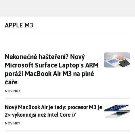
Přejít
k
hlavnímu
APPLE M3
obsahu
Nekonečné hašteření? Nový Microsoft Surfa
Nekonečné hašteření? Nový
Microsoft Surface Laptop s ARM
poráží MacBook Air M3 na plné
čáře
NOVINKY
Nový MacBook Air je tady: procesor M3 je 2× výkonnějš
Nový MacBook Air je tady: procesor M3 je
2× výkonnější než Intel Core i7
NOVINKY