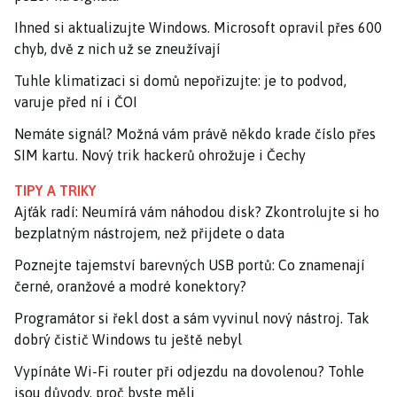
Ihned si aktualizujte Windows. Microsoft opravil přes 600
chyb, dvě z nich už se zneužívají
Tuhle klimatizaci si domů nepořizujte: je to podvod,
varuje před ní i ČOI
Nemáte signál? Možná vám právě někdo krade číslo přes
SIM kartu. Nový trik hackerů ohrožuje i Čechy
TIPY A TRIKY
Ajťák radí: Neumírá vám náhodou disk? Zkontrolujte si ho
bezplatným nástrojem, než přijdete o data
Poznejte tajemství barevných USB portů: Co znamenají
černé, oranžové a modré konektory?
Programátor si řekl dost a sám vyvinul nový nástroj. Tak
dobrý čistič Windows tu ještě nebyl
Vypínáte Wi-Fi router při odjezdu na dovolenou? Tohle
jsou důvody, proč byste měli