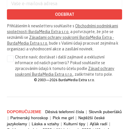
ODEBÍRAT
Přihlášením k newsletteru souhlasíte s
Obchodními podmínkami
společnosti BurdaMedia Extra s.r.o.
a potvrzujete, že jste se
seznámili se
Zásadami ochrany soukromí BurdaMedia Extra -
BurdaMedia Extra s.r.o.
bude s Vašimi údaji pracovat zejména k
organizaci a vyhodnocení akce a zasílání novinek.
Chcete navíc dostávat i další zajímavé a exkluzivní
informace od našich partnerů? Pokud souhlasíte se
zpracováním údajů k tomuto účelu podle
Zásad ochrany
soukromí BurdaMedia Extra s.r.o.
, zaškrtněte toto pole.
© 2003—2026 BurdaMedia Extra s.r.o.
DOPORUČUJEME
Děsivá telefonní čísla
|
Slovník puberťáků
|
Partnerský horoskop
|
Pick me girl
|
Nejtěžší české
jazykolamy
|
Láska a vztahy
|
Kulturní tipy
|
Ajťák radí
|