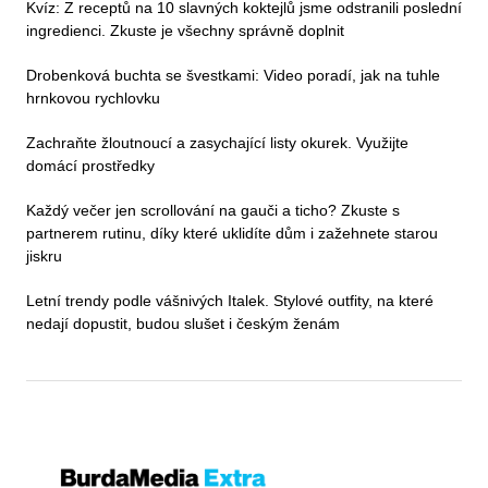
Kvíz: Z receptů na 10 slavných koktejlů jsme odstranili poslední
ingredienci. Zkuste je všechny správně doplnit
Drobenková buchta se švestkami: Video poradí, jak na tuhle
hrnkovou rychlovku
Zachraňte žloutnoucí a zasychající listy okurek. Využijte
domácí prostředky
Každý večer jen scrollování na gauči a ticho? Zkuste s
partnerem rutinu, díky které uklidíte dům i zažehnete starou
jiskru
Letní trendy podle vášnivých Italek. Stylové outfity, na které
nedají dopustit, budou slušet i českým ženám