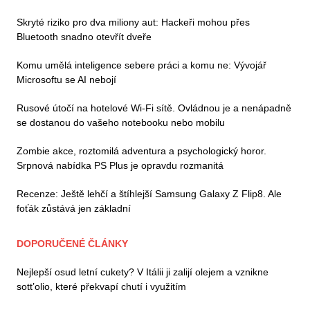
Skryté riziko pro dva miliony aut: Hackeři mohou přes
Bluetooth snadno otevřít dveře
Komu umělá inteligence sebere práci a komu ne: Vývojář
Microsoftu se AI nebojí
Rusové útočí na hotelové Wi-Fi sítě. Ovládnou je a nenápadně
se dostanou do vašeho notebooku nebo mobilu
Zombie akce, roztomilá adventura a psychologický horor.
Srpnová nabídka PS Plus je opravdu rozmanitá
Recenze: Ještě lehčí a štíhlejší Samsung Galaxy Z Flip8. Ale
foťák zůstává jen základní
DOPORUČENÉ ČLÁNKY
Nejlepší osud letní cukety? V Itálii ji zalijí olejem a vznikne
sott’olio, které překvapí chutí i využitím