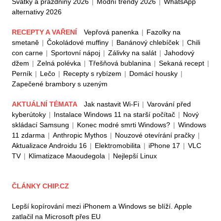
Svátky a prázdniny 2026
|
Módní trendy 2026
|
WhatsApp
alternativy 2026
RECEPTY A VAŘENÍ
Vepřová panenka
|
Fazolky na
smetaně
|
Čokoládové muffiny
|
Banánový chlebíček
|
Chili
con carne
|
Sportovní nápoj
|
Zálivky na salát
|
Jahodový
džem
|
Zelná polévka
|
Třešňová bublanina
|
Sekaná recept
|
Perník
|
Lečo
|
Recepty s rybízem
|
Domácí housky
|
Zapečené brambory s uzeným
AKTUÁLNÍ TÉMATA
Jak nastavit Wi-Fi
|
Varování před
kyberútoky
|
Instalace Windows 11 na starší počítač
|
Nový
skládací Samsung
|
Konec modré smrti Windows?
|
Windows
11 zdarma
|
Anthropic Mythos
|
Nouzové otevírání pračky
|
Aktualizace Androidu 16
|
Elektromobilita
|
iPhone 17
|
VLC
TV
|
Klimatizace Maoudegola
|
Nejlepší Linux
ČLÁNKY CHIP.CZ
Lepší kopírování mezi iPhonem a Windows se blíží. Apple
zatlačil na Microsoft přes EU