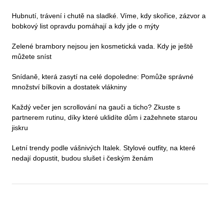
Hubnutí, trávení i chutě na sladké. Víme, kdy skořice, zázvor a
bobkový list opravdu pomáhají a kdy jde o mýty
Zelené brambory nejsou jen kosmetická vada. Kdy je ještě
můžete sníst
Snídaně, která zasytí na celé dopoledne: Pomůže správné
množství bílkovin a dostatek vlákniny
Každý večer jen scrollování na gauči a ticho? Zkuste s
partnerem rutinu, díky které uklidíte dům i zažehnete starou
jiskru
Letní trendy podle vášnivých Italek. Stylové outfity, na které
nedají dopustit, budou slušet i českým ženám