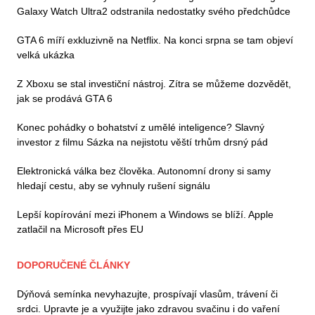
Galaxy Watch Ultra2 odstranila nedostatky svého předchůdce
GTA 6 míří exkluzivně na Netflix. Na konci srpna se tam objeví
velká ukázka
Z Xboxu se stal investiční nástroj. Zítra se můžeme dozvědět,
jak se prodává GTA 6
Konec pohádky o bohatství z umělé inteligence? Slavný
investor z filmu Sázka na nejistotu věští trhům drsný pád
Elektronická válka bez člověka. Autonomní drony si samy
hledají cestu, aby se vyhnuly rušení signálu
Lepší kopírování mezi iPhonem a Windows se blíží. Apple
zatlačil na Microsoft přes EU
DOPORUČENÉ ČLÁNKY
Dýňová semínka nevyhazujte, prospívají vlasům, trávení či
srdci. Upravte je a využijte jako zdravou svačinu i do vaření