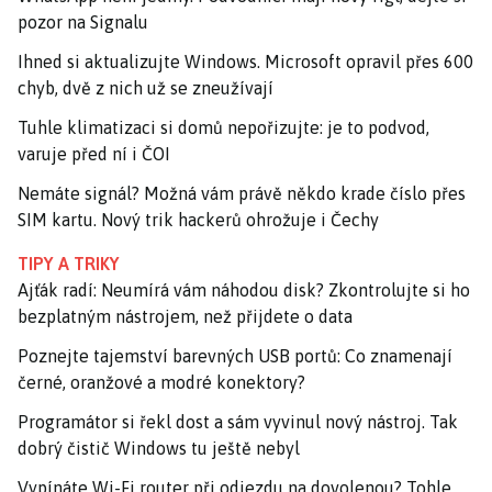
pozor na Signalu
Ihned si aktualizujte Windows. Microsoft opravil přes 600
chyb, dvě z nich už se zneužívají
Tuhle klimatizaci si domů nepořizujte: je to podvod,
varuje před ní i ČOI
Nemáte signál? Možná vám právě někdo krade číslo přes
SIM kartu. Nový trik hackerů ohrožuje i Čechy
TIPY A TRIKY
Ajťák radí: Neumírá vám náhodou disk? Zkontrolujte si ho
bezplatným nástrojem, než přijdete o data
Poznejte tajemství barevných USB portů: Co znamenají
černé, oranžové a modré konektory?
Programátor si řekl dost a sám vyvinul nový nástroj. Tak
dobrý čistič Windows tu ještě nebyl
Vypínáte Wi-Fi router při odjezdu na dovolenou? Tohle