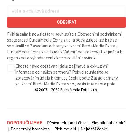
ODEBÍRAT
Přihlášením k newsletteru souhlasíte s
Obchodními podmínkami
společnosti BurdaMedia Extra s.r.o.
a potvrzujete, že jste se
seznámili se
Zásadami ochrany soukromí BurdaMedia Extra -
BurdaMedia Extra s.r.o.
bude s Vašimi údaji pracovat zejména k
organizaci a vyhodnocení akce a zasílání novinek.
Chcete navíc dostávat i další zajímavé a exkluzivní
informace od našich partnerů? Pokud souhlasíte se
zpracováním údajů k tomuto účelu podle
Zásad ochrany
soukromí BurdaMedia Extra s.r.o.
, zaškrtněte toto pole.
© 2003—2026 BurdaMedia Extra s.r.o.
DOPORUČUJEME
Děsivá telefonní čísla
|
Slovník puberťáků
|
Partnerský horoskop
|
Pick me girl
|
Nejtěžší české