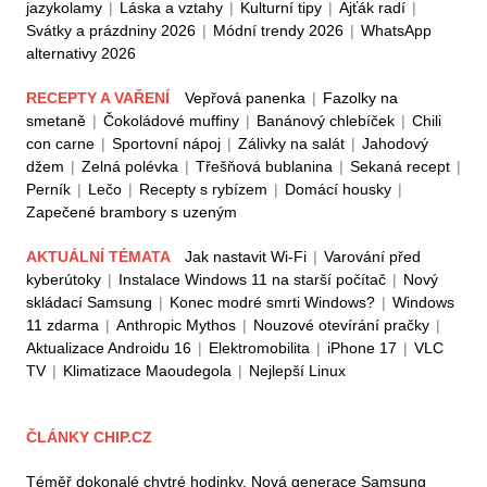
jazykolamy
|
Láska a vztahy
|
Kulturní tipy
|
Ajťák radí
|
Svátky a prázdniny 2026
|
Módní trendy 2026
|
WhatsApp
alternativy 2026
RECEPTY A VAŘENÍ
Vepřová panenka
|
Fazolky na
smetaně
|
Čokoládové muffiny
|
Banánový chlebíček
|
Chili
con carne
|
Sportovní nápoj
|
Zálivky na salát
|
Jahodový
džem
|
Zelná polévka
|
Třešňová bublanina
|
Sekaná recept
|
Perník
|
Lečo
|
Recepty s rybízem
|
Domácí housky
|
Zapečené brambory s uzeným
AKTUÁLNÍ TÉMATA
Jak nastavit Wi-Fi
|
Varování před
kyberútoky
|
Instalace Windows 11 na starší počítač
|
Nový
skládací Samsung
|
Konec modré smrti Windows?
|
Windows
11 zdarma
|
Anthropic Mythos
|
Nouzové otevírání pračky
|
Aktualizace Androidu 16
|
Elektromobilita
|
iPhone 17
|
VLC
TV
|
Klimatizace Maoudegola
|
Nejlepší Linux
ČLÁNKY CHIP.CZ
Téměř dokonalé chytré hodinky. Nová generace Samsung