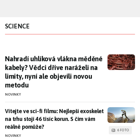
Přejít
k
hlavnímu
SCIENCE
obsahu
Nahradí uhlíková vlákna měděné kabely? Vědc
Nahradí uhlíková vlákna měděné
kabely? Vědci dříve naráželi na
limity, nyní ale objevili novou
metodu
NOVINKY
Vítejte ve sci-fi filmu: Nejlepší exoskelet na trhu sto
Vítejte ve sci-fi filmu: Nejlepší exoskelet
na trhu stojí 46 tisíc korun. S čím vám
reálně pomůže?
6 FOTO
NOVINKY