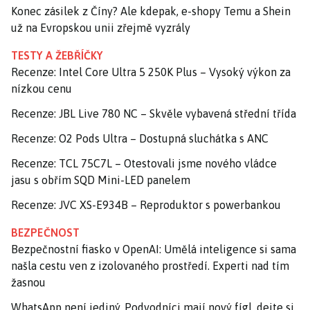
Konec zásilek z Číny? Ale kdepak, e-shopy Temu a Shein
už na Evropskou unii zřejmě vyzrály
TESTY A ŽEBŘÍČKY
Recenze: Intel Core Ultra 5 250K Plus – Vysoký výkon za
nízkou cenu
Recenze: JBL Live 780 NC – Skvěle vybavená střední třída
Recenze: O2 Pods Ultra – Dostupná sluchátka s ANC
Recenze: TCL 75C7L – Otestovali jsme nového vládce
jasu s obřím SQD Mini-LED panelem
Recenze: JVC XS-E934B – Reproduktor s powerbankou
BEZPEČNOST
Bezpečnostní fiasko v OpenAI: Umělá inteligence si sama
našla cestu ven z izolovaného prostředí. Experti nad tím
žasnou
WhatsApp není jediný. Podvodníci mají nový fígl, dejte si