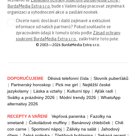
seznámili se
Zásadami ochrany soukromí BurdaMedia Extra -
BurdaMedia Extra s.r.o.
bude s Vašimi údaji pracovat zejména k
organizaci a vyhodnocení akce a zasílání novinek.
Chcete navíc dostávat i další zajímavé a exkluzivní
informace od našich partnerů? Pokud souhlasíte se
zpracováním údajů k tomuto účelu podle
Zásad ochrany
soukromí BurdaMedia Extra s.r.o.
, zaškrtněte toto pole.
© 2003—2026 BurdaMedia Extra s.r.o.
DOPORUČUJEME
Děsivá telefonní čísla
|
Slovník puberťáků
|
Partnerský horoskop
|
Pick me girl
|
Nejtěžší české
jazykolamy
|
Láska a vztahy
|
Kulturní tipy
|
Ajťák radí
|
Svátky a prázdniny 2026
|
Módní trendy 2026
|
WhatsApp
alternativy 2026
RECEPTY A VAŘENÍ
Vepřová panenka
|
Fazolky na
smetaně
|
Čokoládové muffiny
|
Banánový chlebíček
|
Chili
con carne
|
Sportovní nápoj
|
Zálivky na salát
|
Jahodový
džem
|
Zelná polévka
|
Třešňová bublanina
|
Sekaná recept
|