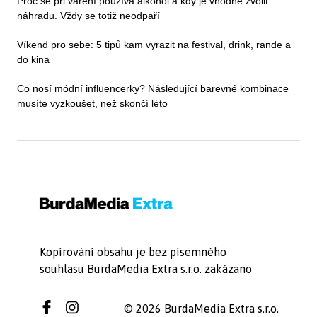
Proč se při vaření používá alkohol a kdy je vhodné zvolit
náhradu. Vždy se totiž neodpaří
Víkend pro sebe: 5 tipů kam vyrazit na festival, drink, rande a
do kina
Co nosí módní influencerky? Následující barevné kombinace
musíte vyzkoušet, než skončí léto
Kopírování obsahu je bez písemného
souhlasu BurdaMedia Extra s.r.o. zakázano
© 2026 BurdaMedia Extra s.r.o.