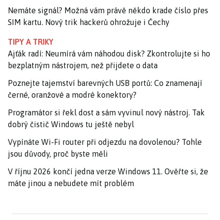
Nemáte signál? Možná vám právě někdo krade číslo přes
SIM kartu. Nový trik hackerů ohrožuje i Čechy
TIPY A TRIKY
Ajťák radí: Neumírá vám náhodou disk? Zkontrolujte si ho
bezplatným nástrojem, než přijdete o data
Poznejte tajemství barevných USB portů: Co znamenají
černé, oranžové a modré konektory?
Programátor si řekl dost a sám vyvinul nový nástroj. Tak
dobrý čistič Windows tu ještě nebyl
Vypínáte Wi-Fi router při odjezdu na dovolenou? Tohle
jsou důvody, proč byste měli
V říjnu 2026 končí jedna verze Windows 11. Ověřte si, že
máte jinou a nebudete mít problém