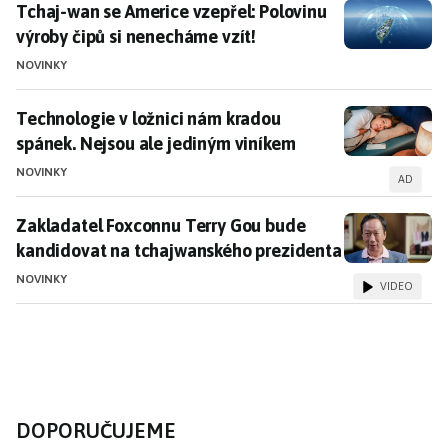
Tchaj-wan se Americe vzepřel: Polovinu výroby čipů s
Tchaj-wan se Americe vzepřel: Polovinu
výroby čipů si nenecháme vzít!
NOVINKY
Technologie v ložnici nám kradou spánek. Nejsou ale
Technologie v ložnici nám kradou
spánek. Nejsou ale jediným viníkem
NOVINKY
AD
Zakladatel Foxconnu Terry Gou bude kandidovat na t
Zakladatel Foxconnu Terry Gou bude
kandidovat na tchajwanského prezidenta
NOVINKY
VIDEO
DOPORUČUJEME