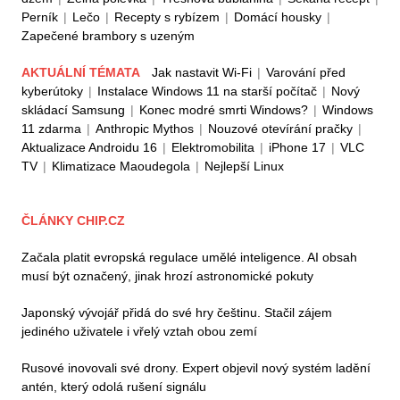
Perník
|
Lečo
|
Recepty s rybízem
|
Domácí housky
|
Zapečené brambory s uzeným
AKTUÁLNÍ TÉMATA
Jak nastavit Wi-Fi
|
Varování před
kyberútoky
|
Instalace Windows 11 na starší počítač
|
Nový
skládací Samsung
|
Konec modré smrti Windows?
|
Windows
11 zdarma
|
Anthropic Mythos
|
Nouzové otevírání pračky
|
Aktualizace Androidu 16
|
Elektromobilita
|
iPhone 17
|
VLC
TV
|
Klimatizace Maoudegola
|
Nejlepší Linux
ČLÁNKY CHIP.CZ
Začala platit evropská regulace umělé inteligence. AI obsah
musí být označený, jinak hrozí astronomické pokuty
Japonský vývojář přidá do své hry češtinu. Stačil zájem
jediného uživatele i vřelý vztah obou zemí
Rusové inovovali své drony. Expert objevil nový systém ladění
antén, který odolá rušení signálu