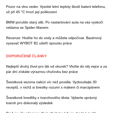
Pozor na vlnu veder. Vysoké letní teploty škodí baterii telefonu,
už při 45 °C hrozí její poškození
BMW porušilo starý slib. Po nastartování auta na vás vyskočí
reklama se Spider-Manem
Recenze: Hodíte ho do vody a můžete odpočívat. Bazénový
vysavač WYBOT B1 ušetří spoustu práce
DOPORUČENÉ ČLÁNKY
Nejlepší druhý život pro lák od okurek? Vložte do něj vejce a za
pár dní získáte výraznou chuťovku bez práce
Švestková sezona nabízí víc než povidla. Vyzkoušejte 30
receptů, v nichž si švestky rozumí s mákem či marcipánem
Švestkové knedlíky z tvarohového těsta: Vyberte správný
tvaroh pro dokonalý výsledek