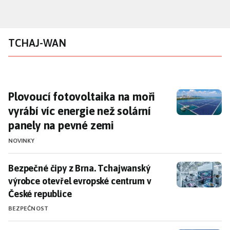
Přejít
k
hlavnímu
TCHAJ-WAN
obsahu
Plovoucí fotovoltaika na moři vyrábí víc en
Plovoucí fotovoltaika na moři
vyrábí víc energie než solární
panely na pevné zemi
NOVINKY
Bezpečné čipy z Brna. Tchajwanský výrobce otevřel e
Bezpečné čipy z Brna. Tchajwanský
výrobce otevřel evropské centrum v
České republice
BEZPEČNOST