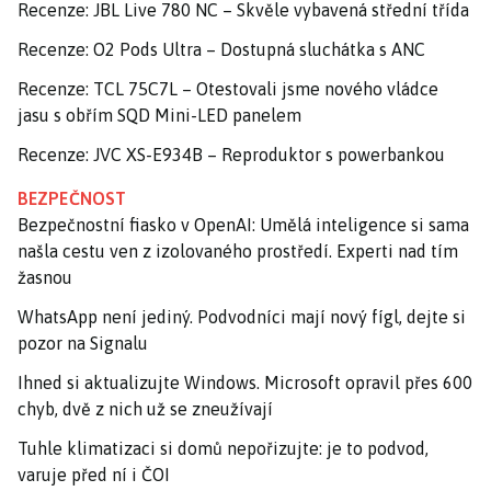
Recenze: JBL Live 780 NC – Skvěle vybavená střední třída
Recenze: O2 Pods Ultra – Dostupná sluchátka s ANC
Recenze: TCL 75C7L – Otestovali jsme nového vládce
jasu s obřím SQD Mini-LED panelem
Recenze: JVC XS-E934B – Reproduktor s powerbankou
BEZPEČNOST
Bezpečnostní fiasko v OpenAI: Umělá inteligence si sama
našla cestu ven z izolovaného prostředí. Experti nad tím
žasnou
WhatsApp není jediný. Podvodníci mají nový fígl, dejte si
pozor na Signalu
Ihned si aktualizujte Windows. Microsoft opravil přes 600
chyb, dvě z nich už se zneužívají
Tuhle klimatizaci si domů nepořizujte: je to podvod,
varuje před ní i ČOI