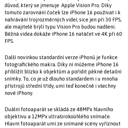
důvod, který se jmenuje Apple Vision Pro. Díky
tomuto zarovnání čoček lze iPhone 16 používat i k
nahrávání trojrozměrných videí, sice jen při 30 FPS,
ale majitelé brýlí typu Vision Pro budou nadšeni.
Běžná videa dokáže iPhone 16 natáčet ve 4K při 60
FPS.
Další novinkou standardní verze iPhonů je funkce
fotografického makra. Díky ní můžeme iPhone 16
přiblížit blízko k objektům a pořídit pěkné detailní
snímky. To, co je už dlouho standardem i u mnoha
přístrojů střední třídy, umí teď konečně i všechny
nové iPhony.
Duální fotoaparát se skládá ze 48MPx hlavního
objektivu a 12MPx ultraširokoúhlého snímače.
Hlavní fotoaparát umí ze snímané scény vyříznout