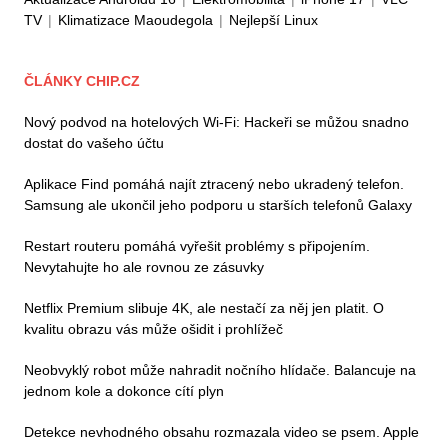
TV
|
Klimatizace Maoudegola
|
Nejlepší Linux
ČLÁNKY CHIP.CZ
Nový podvod na hotelových Wi-Fi: Hackeři se můžou snadno
dostat do vašeho účtu
Aplikace Find pomáhá najít ztracený nebo ukradený telefon.
Samsung ale ukončil jeho podporu u starších telefonů Galaxy
Restart routeru pomáhá vyřešit problémy s připojením.
Nevytahujte ho ale rovnou ze zásuvky
Netflix Premium slibuje 4K, ale nestačí za něj jen platit. O
kvalitu obrazu vás může ošidit i prohlížeč
Neobvyklý robot může nahradit nočního hlídače. Balancuje na
jednom kole a dokonce cítí plyn
Detekce nevhodného obsahu rozmazala video se psem. Apple