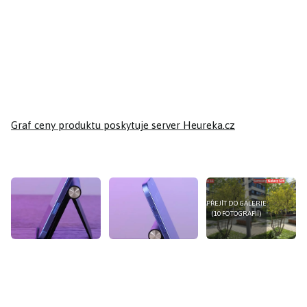
Graf ceny produktu
poskytuje server Heureka.cz
PŘEJÍT DO GALERIE
(10 FOTOGRAFIÍ)