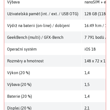
Výbava
nanoSIM + eSIM
Uživatelská paměť (int. / ext. / USB OTG)
128 GB (118,7 
Výdrž na baterii (on-line) / dobíjení
16:49 h:m / 1:
GeekBench (multi) / GFX-Bench
7 791 bodů / 1
Operační systém
iOS 18
Rozměry a hmotnost
148 x 72 x 11
Výkon (20 %)
1,4
Výbava (20 %)
1,5
Baterie (20 %)
1,4
Displej (20 %)
2,1