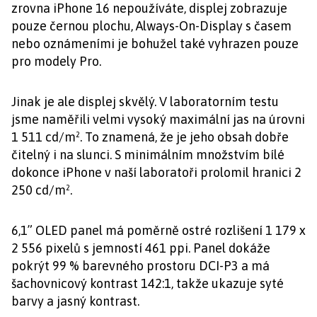
zrovna iPhone 16 nepoužíváte, displej zobrazuje
pouze černou plochu, Always-On-Display s časem
nebo oznámeními je bohužel také vyhrazen pouze
pro modely Pro.
Jinak je ale displej skvělý. V laboratorním testu
jsme naměřili velmi vysoký maximální jas na úrovni
1 511 cd/m². To znamená, že je jeho obsah dobře
čitelný i na slunci. S minimálním množstvím bílé
dokonce iPhone v naší laboratoři prolomil hranici 2
250 cd/m².
6,1” OLED panel má poměrně ostré rozlišení 1 179 x
2 556 pixelů s jemností 461 ppi. Panel dokáže
pokrýt 99 % barevného prostoru DCI-P3 a má
šachovnicový kontrast 142:1, takže ukazuje syté
barvy a jasný kontrast.