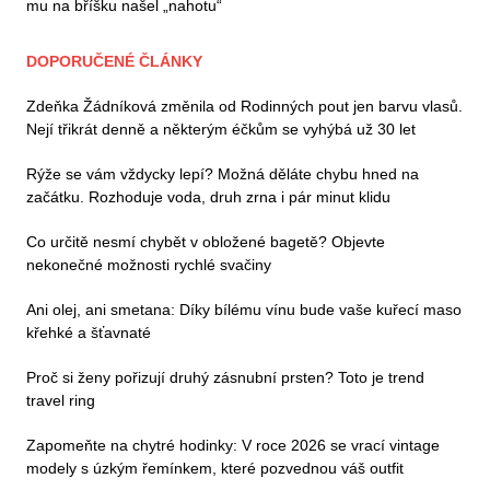
mu na bříšku našel „nahotu“
DOPORUČENÉ ČLÁNKY
Zdeňka Žádníková změnila od Rodinných pout jen barvu vlasů.
Nejí třikrát denně a některým éčkům se vyhýbá už 30 let
Rýže se vám vždycky lepí? Možná děláte chybu hned na
začátku. Rozhoduje voda, druh zrna i pár minut klidu
Co určitě nesmí chybět v obložené bagetě? Objevte
nekonečné možnosti rychlé svačiny
Ani olej, ani smetana: Díky bílému vínu bude vaše kuřecí maso
křehké a šťavnaté
Proč si ženy pořizují druhý zásnubní prsten? Toto je trend
travel ring
Zapomeňte na chytré hodinky: V roce 2026 se vrací vintage
modely s úzkým řemínkem, které pozvednou váš outfit