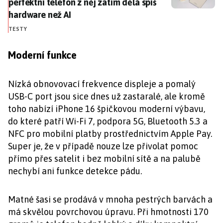
perfektní telefon z něj zatím dělá spíš
hardware než AI
TESTY
Moderní funkce
Nízká obnovovací frekvence displeje a pomalý
USB-C port jsou sice dnes už zastaralé, ale kromě
toho nabízí iPhone 16 špičkovou moderní výbavu,
do které patří Wi-Fi 7, podpora 5G, Bluetooth 5.3 a
NFC pro mobilní platby prostřednictvím Apple Pay.
Super je, že v případě nouze lze přivolat pomoc
přímo přes satelit i bez mobilní sítě a na palubě
nechybí ani funkce detekce pádu.
Matné šasi se prodává v mnoha pestrých barvách a
má skvělou povrchovou úpravu. Při hmotnosti 170