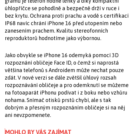
gramů je telefon hodně lehký a díky kompaktní
úhlopříčce se pohodlně a bezpečně drží v ruce i
bez krytu. Ochrana proti prachu a vodě s certifikací
IP68 navíc chrání iPhone 16 před utopením nebo
zanesením prachem. Kvalitu stereofonních
reproduktorů hodnotíme jako výbornou.
Jako obvykle se iPhone 16 odemyká pomocí 3D
rozpoznání obličeje Face ID, o čemž si naprostá
většina telefonů s Androidem může nechat pouze
zdát. V nové verzi se dále zvětšil úhlový rozsah
rozpoznávání obličeje a pro odemknutí se můžeme
na fotoaparát iPhonu podívat i z boku nebo vzhůru
nohama. Snímač otisků prstů chybí, ale s tak
dobrým a přesným rozpoznáním obličeje si na něj
ani nevzpomenete.
MOHLO BY VÁS ZAJÍMAT