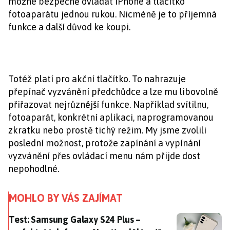
možné bezpečně ovládat iPhone a tlačítko
fotoaparátu jednou rukou. Nicméně je to příjemná
funkce a další důvod ke koupi.
Totéž platí pro akční tlačítko. To nahrazuje
přepínač vyzvánění předchůdce a lze mu libovolně
přiřazovat nejrůznější funkce. Například svítilnu,
fotoaparát, konkrétní aplikaci, naprogramovanou
zkratku nebo prostě tichý režim. My jsme zvolili
poslední možnost, protože zapínání a vypínání
vyzvánění přes ovládací menu nám přijde dost
nepohodlné.
MOHLO BY VÁS ZAJÍMAT
Test: Samsung Galaxy S24 Plus – perfektní telefon z n
Test: Samsung Galaxy S24 Plus –