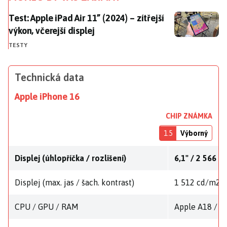
Test: Apple iPad Air 11” (2024) – zítřejší výkon, včerejš
Test: Apple iPad Air 11” (2024) – zítřejší
výkon, včerejší displej
TESTY
Technická data
Apple iPhone 16
CHIP ZNÁMKA
1.5
Výborný
Displej (úhlopříčka / rozlišení)
6,1" / 2 566 x
Displej (max. jas / šach. kontrast)
1 512 cd/m2 / 
CPU / GPU / RAM
Apple A18 / 2