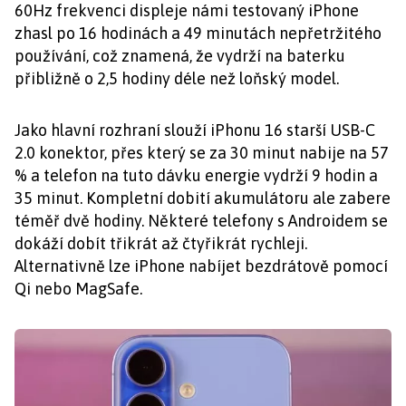
60Hz frekvenci displeje námi testovaný iPhone
zhasl po 16 hodinách a 49 minutách nepřetržitého
používání, což znamená, že vydrží na baterku
přibližně o 2,5 hodiny déle než loňský model.
Jako hlavní rozhraní slouží iPhonu 16 starší USB-C
2.0 konektor, přes který se za 30 minut nabije na 57
% a telefon na tuto dávku energie vydrží 9 hodin a
35 minut. Kompletní dobití akumulátoru ale zabere
téměř dvě hodiny. Některé telefony s Androidem se
dokáží dobít třikrát až čtyřikrát rychleji.
Alternativně lze iPhone nabíjet bezdrátově pomocí
Qi nebo MagSafe.