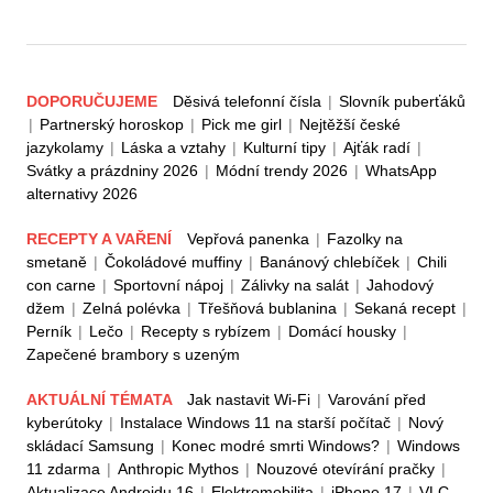
DOPORUČUJEME
Děsivá telefonní čísla
|
Slovník puberťáků
|
Partnerský horoskop
|
Pick me girl
|
Nejtěžší české
jazykolamy
|
Láska a vztahy
|
Kulturní tipy
|
Ajťák radí
|
Svátky a prázdniny 2026
|
Módní trendy 2026
|
WhatsApp
alternativy 2026
RECEPTY A VAŘENÍ
Vepřová panenka
|
Fazolky na
smetaně
|
Čokoládové muffiny
|
Banánový chlebíček
|
Chili
con carne
|
Sportovní nápoj
|
Zálivky na salát
|
Jahodový
džem
|
Zelná polévka
|
Třešňová bublanina
|
Sekaná recept
|
Perník
|
Lečo
|
Recepty s rybízem
|
Domácí housky
|
Zapečené brambory s uzeným
AKTUÁLNÍ TÉMATA
Jak nastavit Wi-Fi
|
Varování před
kyberútoky
|
Instalace Windows 11 na starší počítač
|
Nový
skládací Samsung
|
Konec modré smrti Windows?
|
Windows
11 zdarma
|
Anthropic Mythos
|
Nouzové otevírání pračky
|
Aktualizace Androidu 16
|
Elektromobilita
|
iPhone 17
|
VLC