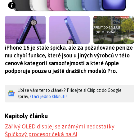
PŘEJÍT DO GALERIE
(10 FOTOGRAFIÍ)
iPhone 16 je stále špička, ale za požadované peníze
mu chybí funkce, které jsou u jiných výrobců v této
cenové kategorii samozřejmostí a které Apple
podporuje pouze u ještě dražších modelů Pro.
Líbí se vám tento článek? Přidejte si Chip.cz do Google
zpráv,
stačí jedno kliknutí!
Kapitoly článku
Zářivý OLED displej se známými nedostatky
Špičkový procesor čeká na AI