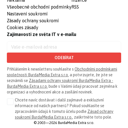
Všeobecné obchodní podmínky
RSS
Nastavení soukromí
Zásady ochrany soukromí
Cookies zásady
Zajímavosti ze světa IT v e-mailu
ODEBÍRAT
Přihlášením k newsletteru souhlasíte s
Obchodními podmínkami
společnosti BurdaMedia Extra s.r.o.
a potvrzujete, že jste se
seznámili se
Zásadami ochrany soukromí BurdaMedia Extra -
BurdaMedia Extra s.r.o.
bude s Vašimi údaji pracovat zejména k
organizaci a vyhodnocení akce a zasílání novinek.
Chcete navíc dostávat i další zajímavé a exkluzivní
informace od našich partnerů? Pokud souhlasíte se
zpracováním údajů k tomuto účelu podle
Zásad ochrany
soukromí BurdaMedia Extra s.r.o.
, zaškrtněte toto pole.
© 2003—2026 BurdaMedia Extra s.r.o.