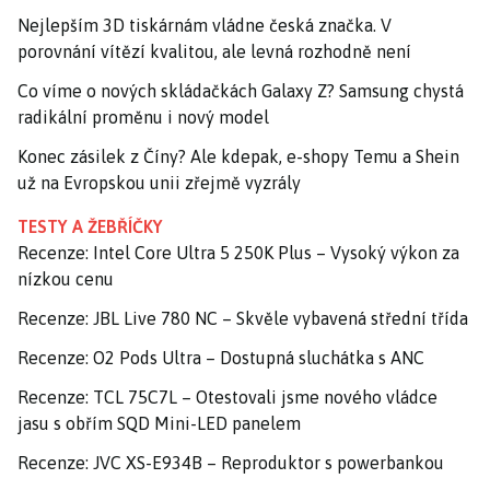
Nejlepším 3D tiskárnám vládne česká značka. V
porovnání vítězí kvalitou, ale levná rozhodně není
Co víme o nových skládačkách Galaxy Z? Samsung chystá
radikální proměnu i nový model
Konec zásilek z Číny? Ale kdepak, e-shopy Temu a Shein
už na Evropskou unii zřejmě vyzrály
TESTY A ŽEBŘÍČKY
Recenze: Intel Core Ultra 5 250K Plus – Vysoký výkon za
nízkou cenu
Recenze: JBL Live 780 NC – Skvěle vybavená střední třída
Recenze: O2 Pods Ultra – Dostupná sluchátka s ANC
Recenze: TCL 75C7L – Otestovali jsme nového vládce
jasu s obřím SQD Mini-LED panelem
Recenze: JVC XS-E934B – Reproduktor s powerbankou