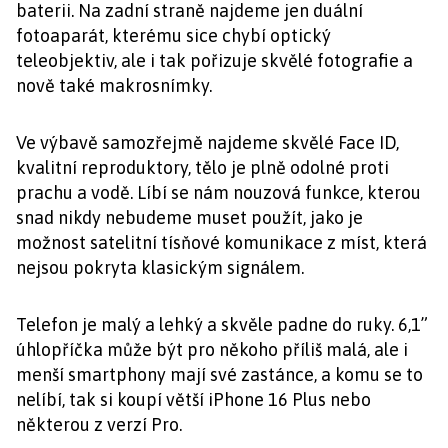
baterii. Na zadní straně najdeme jen duální
fotoaparát, kterému sice chybí optický
teleobjektiv, ale i tak pořizuje skvělé fotografie a
nově také makrosnímky.
Ve výbavě samozřejmě najdeme skvělé Face ID,
kvalitní reproduktory, tělo je plně odolné proti
prachu a vodě. Líbí se nám nouzová funkce, kterou
snad nikdy nebudeme muset použít, jako je
možnost satelitní tísňové komunikace z míst, která
nejsou pokryta klasickým signálem.
Telefon je malý a lehký a skvěle padne do ruky. 6,1”
úhlopříčka může být pro někoho příliš malá, ale i
menší smartphony mají své zastánce, a komu se to
nelíbí, tak si koupí větší iPhone 16 Plus nebo
některou z verzí Pro.