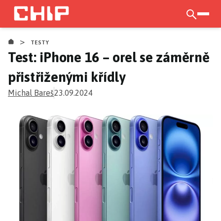
Přejít
k
otevří
hlavnímu
>
obsahu
TESTY
Test: iPhone 16 – orel se záměrně
přistřiženými křídly
Michal Bareš
23.09.2024