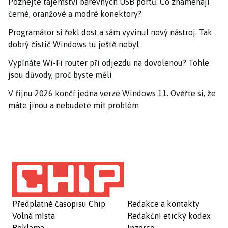
Poznejte tajemství barevných USB portů: Co znamenají
černé, oranžové a modré konektory?
Programátor si řekl dost a sám vyvinul nový nástroj. Tak
dobrý čistič Windows tu ještě nebyl
Vypínáte Wi-Fi router při odjezdu na dovolenou? Tohle
jsou důvody, proč byste měli
V říjnu 2026 končí jedna verze Windows 11. Ověřte si, že
máte jinou a nebudete mít problém
Předplatné časopisu Chip
Redakce a kontakty
Volná místa
Redakční etický kodex
Reklama
Inzerce