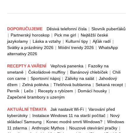
DOPORUČUJEME
Děsivá telefonní čísla
|
Slovník puberťáků
|
Partnerský horoskop
|
Pick me girl
|
Nejtěžší české
jazykolamy
|
Láska a vztahy
|
Kulturní tipy
|
Ajťák radí
|
Svátky a prázdniny 2026
|
Módní trendy 2026
|
WhatsApp
alternativy 2026
RECEPTY A VAŘENÍ
Vepřová panenka
|
Fazolky na
smetaně
|
Čokoládové muffiny
|
Banánový chlebíček
|
Chili
con carne
|
Sportovní nápoj
|
Zálivky na salát
|
Jahodový
džem
|
Zelná polévka
|
Třešňová bublanina
|
Sekaná recept
|
Perník
|
Lečo
|
Recepty s rybízem
|
Domácí housky
|
Zapečené brambory s uzeným
AKTUÁLNÍ TÉMATA
Jak nastavit Wi-Fi
|
Varování před
kyberútoky
|
Instalace Windows 11 na starší počítač
|
Nový
skládací Samsung
|
Konec modré smrti Windows?
|
Windows
11 zdarma
|
Anthropic Mythos
|
Nouzové otevírání pračky
|