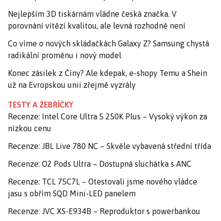
Nejlepším 3D tiskárnám vládne česká značka. V
porovnání vítězí kvalitou, ale levná rozhodně není
Co víme o nových skládačkách Galaxy Z? Samsung chystá
radikální proměnu i nový model
Konec zásilek z Číny? Ale kdepak, e-shopy Temu a Shein
už na Evropskou unii zřejmě vyzrály
TESTY A ŽEBŘÍČKY
Recenze: Intel Core Ultra 5 250K Plus – Vysoký výkon za
nízkou cenu
Recenze: JBL Live 780 NC – Skvěle vybavená střední třída
Recenze: O2 Pods Ultra – Dostupná sluchátka s ANC
Recenze: TCL 75C7L – Otestovali jsme nového vládce
jasu s obřím SQD Mini-LED panelem
Recenze: JVC XS-E934B – Reproduktor s powerbankou