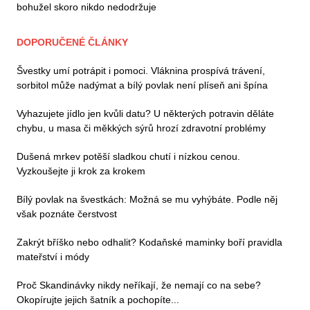
bohužel skoro nikdo nedodržuje
DOPORUČENÉ ČLÁNKY
Švestky umí potrápit i pomoci. Vláknina prospívá trávení,
sorbitol může nadýmat a bílý povlak není plíseň ani špína
Vyhazujete jídlo jen kvůli datu? U některých potravin děláte
chybu, u masa či měkkých sýrů hrozí zdravotní problémy
Dušená mrkev potěší sladkou chutí i nízkou cenou.
Vyzkoušejte ji krok za krokem
Bílý povlak na švestkách: Možná se mu vyhýbáte. Podle něj
však poznáte čerstvost
Zakrýt bříško nebo odhalit? Kodaňské maminky boří pravidla
mateřství i módy
Proč Skandinávky nikdy neříkají, že nemají co na sebe?
Okopírujte jejich šatník a pochopíte...