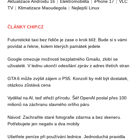
Aktualizace Androidu 16
|
Elektromobilita
|
iPhone 17
|
VLC
TV
|
Klimatizace Maoudegola
|
Nejlepší Linux
ČLÁNKY CHIP.CZ
Futuristické taxi bez řidiče je zase o krok blíž. Bude si s vámi
povídat a řekne, kolem kterých památek jedete
Google omezuje možnosti bezplatného Gmailu, zlobí se
uživatelé. V lednu ukončí odesílání zpráv z adres třetích stran
GTA 6 může zvýšit zájem o PS5. Konzolí by měl být dostatek,
otázkou zůstává cena
Vydělal na AI, teď střeží přírodu. Šéf OpenAI poslal přes 100
milionů na záchranu slavného orlího páru
Návod: Zachraňte staré fotografie zdarma a bez skeneru.
Potřebujete jen negativ a dva mobily
Ušetřete peníze při používání lednice. Jednoduchá pravidla