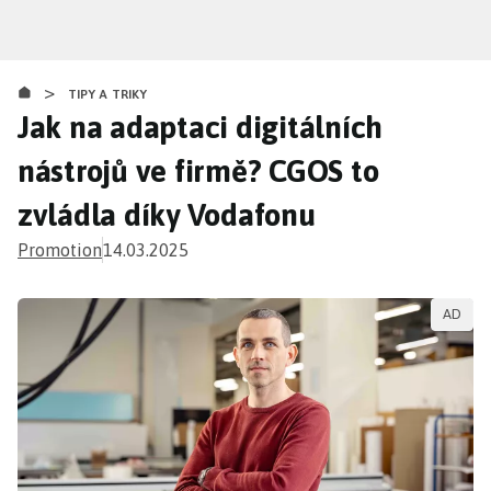
Přejít
k
hlavnímu
>
obsahu
TIPY A TRIKY
Jak na adaptaci digitálních
nástrojů ve firmě? CGOS to
zvládla díky Vodafonu
Promotion
14.03.2025
AD