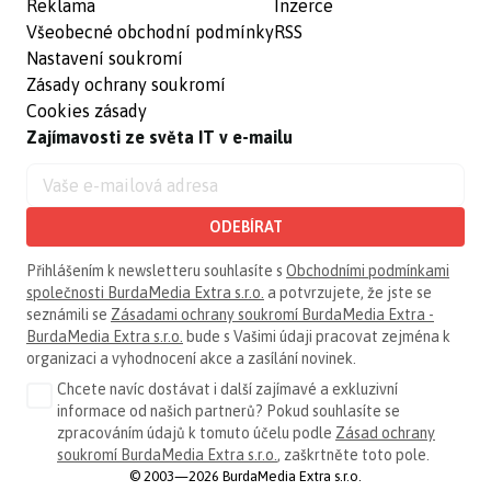
Reklama
Inzerce
Všeobecné obchodní podmínky
RSS
Nastavení soukromí
Zásady ochrany soukromí
Cookies zásady
Zajímavosti ze světa IT v e-mailu
ODEBÍRAT
Přihlášením k newsletteru souhlasíte s
Obchodními podmínkami
společnosti BurdaMedia Extra s.r.o.
a potvrzujete, že jste se
seznámili se
Zásadami ochrany soukromí BurdaMedia Extra -
BurdaMedia Extra s.r.o.
bude s Vašimi údaji pracovat zejména k
organizaci a vyhodnocení akce a zasílání novinek.
Chcete navíc dostávat i další zajímavé a exkluzivní
informace od našich partnerů? Pokud souhlasíte se
zpracováním údajů k tomuto účelu podle
Zásad ochrany
soukromí BurdaMedia Extra s.r.o.
, zaškrtněte toto pole.
© 2003—2026 BurdaMedia Extra s.r.o.