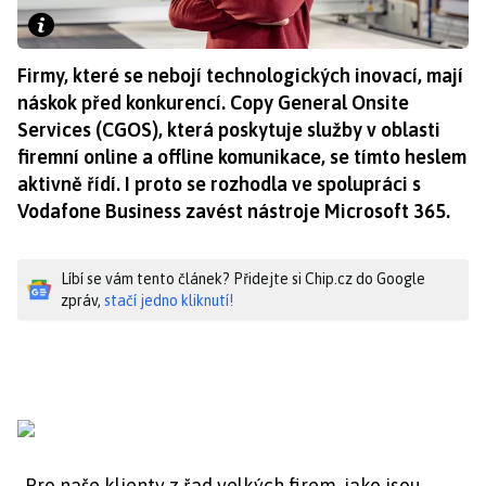
Firmy, které se nebojí technologických inovací, mají
náskok před konkurencí. Copy General Onsite
Services (CGOS), která poskytuje služby v oblasti
firemní online a offline komunikace, se tímto heslem
aktivně řídí. I proto se rozhodla ve spolupráci s
Vodafone Business zavést nástroje Microsoft 365.
Líbí se vám tento článek? Přidejte si Chip.cz do Google
zpráv,
stačí jedno kliknutí!
„Pro naše klienty z řad velkých firem, jako jsou