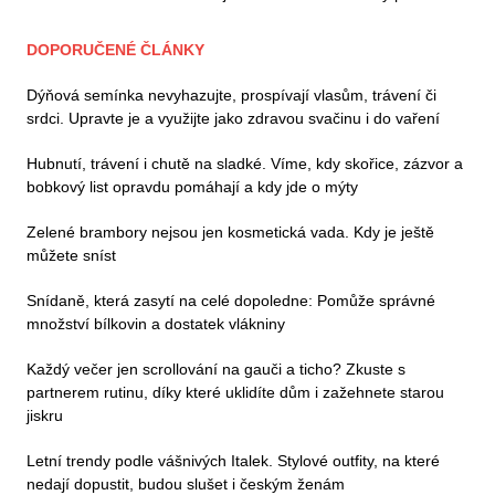
DOPORUČENÉ ČLÁNKY
Dýňová semínka nevyhazujte, prospívají vlasům, trávení či
srdci. Upravte je a využijte jako zdravou svačinu i do vaření
Hubnutí, trávení i chutě na sladké. Víme, kdy skořice, zázvor a
bobkový list opravdu pomáhají a kdy jde o mýty
Zelené brambory nejsou jen kosmetická vada. Kdy je ještě
můžete sníst
Snídaně, která zasytí na celé dopoledne: Pomůže správné
množství bílkovin a dostatek vlákniny
Každý večer jen scrollování na gauči a ticho? Zkuste s
partnerem rutinu, díky které uklidíte dům i zažehnete starou
jiskru
Letní trendy podle vášnivých Italek. Stylové outfity, na které
nedají dopustit, budou slušet i českým ženám