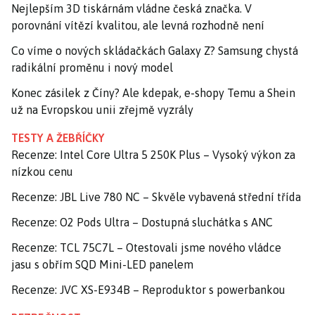
Nejlepším 3D tiskárnám vládne česká značka. V
porovnání vítězí kvalitou, ale levná rozhodně není
Co víme o nových skládačkách Galaxy Z? Samsung chystá
radikální proměnu i nový model
Konec zásilek z Číny? Ale kdepak, e-shopy Temu a Shein
už na Evropskou unii zřejmě vyzrály
TESTY A ŽEBŘÍČKY
Recenze: Intel Core Ultra 5 250K Plus – Vysoký výkon za
nízkou cenu
Recenze: JBL Live 780 NC – Skvěle vybavená střední třída
Recenze: O2 Pods Ultra – Dostupná sluchátka s ANC
Recenze: TCL 75C7L – Otestovali jsme nového vládce
jasu s obřím SQD Mini-LED panelem
Recenze: JVC XS-E934B – Reproduktor s powerbankou