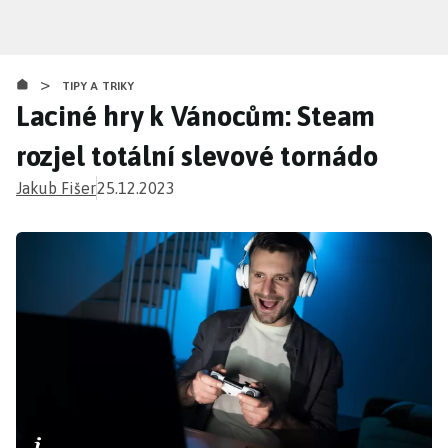
Přejít
k
hlavnímu
>
obsahu
TIPY A TRIKY
Laciné hry k Vánocům: Steam
rozjel totální slevové tornádo
Jakub Fišer
25.12.2023