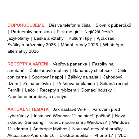
DOPORUČUJEME
Děsivá telefonní čísla
|
Slovník puberťáků
|
Partnerský horoskop
|
Pick me girl
|
Nejtěžší české
jazykolamy
|
Láska a vztahy
|
Kulturní tipy
|
Ajťák radí
|
Svátky a prázdniny 2026
|
Módní trendy 2026
|
WhatsApp
alternativy 2026
RECEPTY A VAŘENÍ
Vepřová panenka
|
Fazolky na
smetaně
|
Čokoládové muffiny
|
Banánový chlebíček
|
Chili
con carne
|
Sportovní nápoj
|
Zálivky na salát
|
Jahodový
džem
|
Zelná polévka
|
Třešňová bublanina
|
Sekaná recept
|
Perník
|
Lečo
|
Recepty s rybízem
|
Domácí housky
|
Zapečené brambory s uzeným
AKTUÁLNÍ TÉMATA
Jak nastavit Wi-Fi
|
Varování před
kyberútoky
|
Instalace Windows 11 na starší počítač
|
Nový
skládací Samsung
|
Konec modré smrti Windows?
|
Windows
11 zdarma
|
Anthropic Mythos
|
Nouzové otevírání pračky
|
Aktualizace Androidu 16
|
Elektromobilita
|
iPhone 17
|
VLC