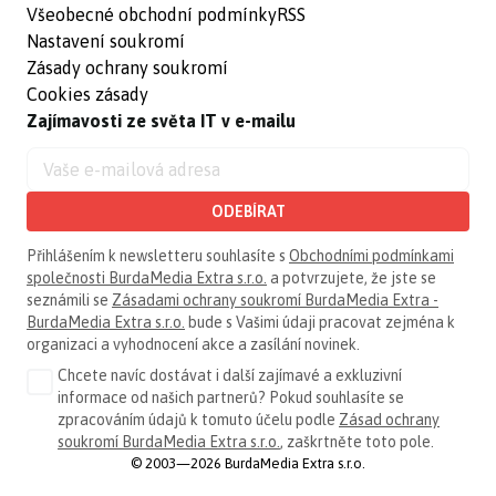
Všeobecné obchodní podmínky
RSS
Nastavení soukromí
Zásady ochrany soukromí
Cookies zásady
Zajímavosti ze světa IT v e-mailu
ODEBÍRAT
Přihlášením k newsletteru souhlasíte s
Obchodními podmínkami
společnosti BurdaMedia Extra s.r.o.
a potvrzujete, že jste se
seznámili se
Zásadami ochrany soukromí BurdaMedia Extra -
BurdaMedia Extra s.r.o.
bude s Vašimi údaji pracovat zejména k
organizaci a vyhodnocení akce a zasílání novinek.
Chcete navíc dostávat i další zajímavé a exkluzivní
informace od našich partnerů? Pokud souhlasíte se
zpracováním údajů k tomuto účelu podle
Zásad ochrany
soukromí BurdaMedia Extra s.r.o.
, zaškrtněte toto pole.
© 2003—2026 BurdaMedia Extra s.r.o.