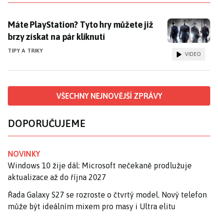
Máte PlayStation? Tyto hry můžete již brzy získat na p
Máte PlayStation? Tyto hry můžete již
brzy získat na pár kliknutí
TIPY A TRIKY
VIDEO
VŠECHNY NEJNOVĚJŠÍ ZPRÁVY
DOPORUČUJEME
NOVINKY
Windows 10 žije dál: Microsoft nečekaně prodlužuje
aktualizace až do října 2027
Řada Galaxy S27 se rozroste o čtvrtý model. Nový telefon
může být ideálním mixem pro masy i Ultra elitu