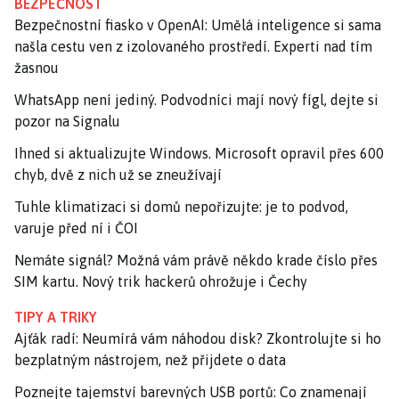
BEZPEČNOST
Bezpečnostní fiasko v OpenAI: Umělá inteligence si sama
našla cestu ven z izolovaného prostředí. Experti nad tím
žasnou
WhatsApp není jediný. Podvodníci mají nový fígl, dejte si
pozor na Signalu
Ihned si aktualizujte Windows. Microsoft opravil přes 600
chyb, dvě z nich už se zneužívají
Tuhle klimatizaci si domů nepořizujte: je to podvod,
varuje před ní i ČOI
Nemáte signál? Možná vám právě někdo krade číslo přes
SIM kartu. Nový trik hackerů ohrožuje i Čechy
TIPY A TRIKY
Ajťák radí: Neumírá vám náhodou disk? Zkontrolujte si ho
bezplatným nástrojem, než přijdete o data
Poznejte tajemství barevných USB portů: Co znamenají