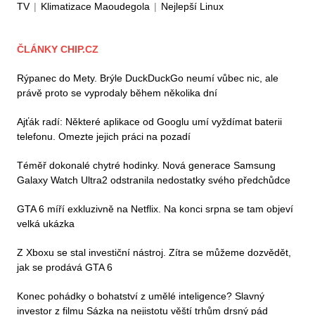
TV
|
Klimatizace Maoudegola
|
Nejlepší Linux
ČLÁNKY CHIP.CZ
Rýpanec do Mety. Brýle DuckDuckGo neumí vůbec nic, ale
právě proto se vyprodaly během několika dní
Ajťák radí: Některé aplikace od Googlu umí vyždímat baterii
telefonu. Omezte jejich práci na pozadí
Téměř dokonalé chytré hodinky. Nová generace Samsung
Galaxy Watch Ultra2 odstranila nedostatky svého předchůdce
GTA 6 míří exkluzivně na Netflix. Na konci srpna se tam objeví
velká ukázka
Z Xboxu se stal investiční nástroj. Zítra se můžeme dozvědět,
jak se prodává GTA 6
Konec pohádky o bohatství z umělé inteligence? Slavný
investor z filmu Sázka na nejistotu věští trhům drsný pád