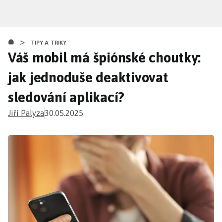
Přejít
k
hlavnímu
>
obsahu
TIPY A TRIKY
Váš mobil má špiónské choutky:
jak jednoduše deaktivovat
sledování aplikací?
Jiří Palyza
30.05.2025