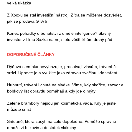
velká ukázka
Z Xboxu se stal investiční nástroj. Zítra se můžeme dozvědět,
jak se prodává GTA 6
Konec pohádky o bohatství z umělé inteligence? Slavný
investor z filmu Sázka na nejistotu věští trhům drsný pád
DOPORUČENÉ ČLÁNKY
Dýňová semínka nevyhazujte, prospívají vlasům, trávení či
srdci. Upravte je a využijte jako zdravou svačinu i do vaření
Hubnutí, trávení i chutě na sladké. Víme, kdy skořice, zázvor a
bobkový list opravdu pomáhají a kdy jde o mýty
Zelené brambory nejsou jen kosmetická vada. Kdy je ještě
můžete sníst
Snídaně, která zasytí na celé dopoledne: Pomůže správné
množství bílkovin a dostatek vlákniny