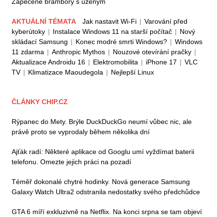
Zapečené brambory s uzeným
AKTUÁLNÍ TÉMATA
Jak nastavit Wi-Fi
|
Varování před
kyberútoky
|
Instalace Windows 11 na starší počítač
|
Nový
skládací Samsung
|
Konec modré smrti Windows?
|
Windows
11 zdarma
|
Anthropic Mythos
|
Nouzové otevírání pračky
|
Aktualizace Androidu 16
|
Elektromobilita
|
iPhone 17
|
VLC
TV
|
Klimatizace Maoudegola
|
Nejlepší Linux
ČLÁNKY CHIP.CZ
Rýpanec do Mety. Brýle DuckDuckGo neumí vůbec nic, ale
právě proto se vyprodaly během několika dní
Ajťák radí: Některé aplikace od Googlu umí vyždímat baterii
telefonu. Omezte jejich práci na pozadí
Téměř dokonalé chytré hodinky. Nová generace Samsung
Galaxy Watch Ultra2 odstranila nedostatky svého předchůdce
GTA 6 míří exkluzivně na Netflix. Na konci srpna se tam objeví