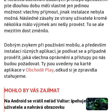
jste dlouhou dobu měli vlastně jen jedinou
možnost: všechny přijmout, jinak instalace nebyla
možná. Následné zásahy ze strany uživatele kromě
několika málo výjimek ani nešly provést. To se ale
mezitím dost změnilo.
Dobrým zvykem při používání mobilu, a především
instalaci různých aplikací, je podívat se a případně
prověřit, jaká všechna oprávnění a přístupy po nás
budou požadovat. Ty jsou uvedeny na kartě
aplikace v
Obchodě Play
, odkud si je zpravidla
stahujeme.
MOHLO BY VÁS ZAJÍMAT
Na Android se vrátil neřád Vultur: špehuje uživatele 
Na Android se vrátil neřád Vultur: špehuje
uživatele a nahrává obrazovku