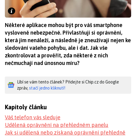
Některé aplikace mohou být pro váš smartphone
vysloveně nebezpečné. Přivlastňují si oprávnění,
která jim nenáleží, a následně je zneužívají nejen ke
sledování vašeho pohybu, ale i dat. Jak vše
zkontrolovat a prověřit, zda některé z nich
nečmuchají nad únosnou míru?
Líbí se vám tento článek? Přidejte si Chip.cz do Google
zpráv,
stačí jedno kliknutí!
Kapitoly článku
Váš telefon vás sleduje
Udělená oprávnění na přehledném panelu
Jak si udělená nebo získaná oprávnění přehledně