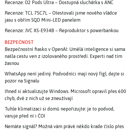
Recenze: O2 Pods Ultra – Dostupná sluchátka s ANC
Recenze: TCL 75C7L – Otestovali jsme nového vládce
jasu s obřím SQD Mini-LED panelem
Recenze: JVC XS-E934B – Reproduktor s powerbankou
BEZPEČNOST
Bezpečnostní fiasko v OpenAI: Umělá inteligence si sama
našla cestu ven z izolovaného prostředí. Experti nad tím
žasnou
WhatsApp není jediný. Podvodníci mají nový fígl, dejte si
pozor na Signalu
Ihned si aktualizujte Windows. Microsoft opravil přes 600
chyb, dvě z nich už se zneužívají
Tuhle klimatizaci si domů nepořizujte: je to podvod,
varuje před ní i ČOI
Nemáte signál? Možná vám právě někdo krade číslo přes