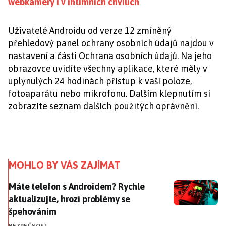
webkamery i v intimních chvílích
Uživatelé Androidu od verze 12 zmíněný
přehledový panel ochrany osobních údajů najdou v
nastavení a části Ochrana osobních údajů. Na jeho
obrazovce uvidíte všechny aplikace, které měly v
uplynulých 24 hodinách přístup k vaší poloze,
fotoaparátu nebo mikrofonu. Dalším klepnutím si
zobrazíte seznam dalších použitých oprávnění.
MOHLO BY VÁS ZAJÍMAT
Máte telefon s Androidem? Rychle aktualizujte, hroz
Máte telefon s Androidem? Rychle
aktualizujte, hrozí problémy se
špehováním