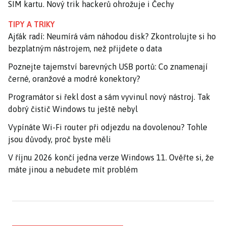
SIM kartu. Nový trik hackerů ohrožuje i Čechy
TIPY A TRIKY
Ajťák radí: Neumírá vám náhodou disk? Zkontrolujte si ho
bezplatným nástrojem, než přijdete o data
Poznejte tajemství barevných USB portů: Co znamenají
černé, oranžové a modré konektory?
Programátor si řekl dost a sám vyvinul nový nástroj. Tak
dobrý čistič Windows tu ještě nebyl
Vypínáte Wi-Fi router při odjezdu na dovolenou? Tohle
jsou důvody, proč byste měli
V říjnu 2026 končí jedna verze Windows 11. Ověřte si, že
máte jinou a nebudete mít problém