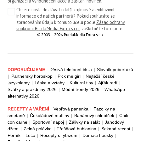
organizaci a vyhodnocení akce a zasílání novinek.
Chcete navíc dostávat i další zajímavé a exkluzivní
informace od našich partnerů? Pokud souhlasíte se
zpracováním údajů k tomuto účelu podle
Zásad ochrany
soukromí BurdaMedia Extra s.r.o.
, zaškrtněte toto pole.
© 2003—2026 BurdaMedia Extra s.r.o.
DOPORUČUJEME
Děsivá telefonní čísla
|
Slovník puberťáků
|
Partnerský horoskop
|
Pick me girl
|
Nejtěžší české
jazykolamy
|
Láska a vztahy
|
Kulturní tipy
|
Ajťák radí
|
Svátky a prázdniny 2026
|
Módní trendy 2026
|
WhatsApp
alternativy 2026
RECEPTY A VAŘENÍ
Vepřová panenka
|
Fazolky na
smetaně
|
Čokoládové muffiny
|
Banánový chlebíček
|
Chili
con carne
|
Sportovní nápoj
|
Zálivky na salát
|
Jahodový
džem
|
Zelná polévka
|
Třešňová bublanina
|
Sekaná recept
|
Perník
|
Lečo
|
Recepty s rybízem
|
Domácí housky
|