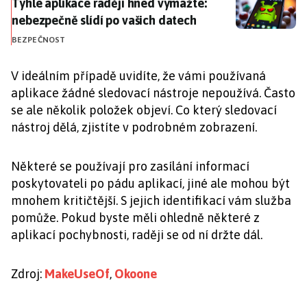
Tyhle aplikace raději hned vymažte: nebezpečně slídí
Tyhle aplikace raději hned vymažte:
nebezpečně slídí po vašich datech
BEZPEČNOST
V ideálním případě uvidíte, že vámi používaná
aplikace žádné sledovací nástroje nepoužívá. Často
se ale několik položek objeví. Co který sledovací
nástroj dělá, zjistíte v podrobném zobrazení.
Některé se používají pro zasílání informací
poskytovateli po pádu aplikací, jiné ale mohou být
mnohem kritičtější. S jejich identifikací vám služba
pomůže. Pokud byste měli ohledně některé z
aplikací pochybnosti, raději se od ní držte dál.
Zdroj:
MakeUseOf
,
Okoone