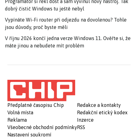
Programátor si řekl dost a sám vyvinul nový nástroj. Tak
dobrý čistič Windows tu ještě nebyl
Vypínáte Wi-Fi router při odjezdu na dovolenou? Tohle
jsou důvody, proč byste měli
V říjnu 2026 končí jedna verze Windows 11. Ověřte si, že
máte jinou a nebudete mít problém
Předplatné časopisu Chip
Redakce a kontakty
Volná místa
Redakční etický kodex
Reklama
Inzerce
Všeobecné obchodní podmínky
RSS
Nastavení soukromí