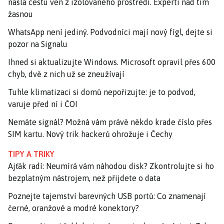
našla cestu ven z izolovaného prostředí. Experti nad tím
žasnou
WhatsApp není jediný. Podvodníci mají nový fígl, dejte si
pozor na Signalu
Ihned si aktualizujte Windows. Microsoft opravil přes 600
chyb, dvě z nich už se zneužívají
Tuhle klimatizaci si domů nepořizujte: je to podvod,
varuje před ní i ČOI
Nemáte signál? Možná vám právě někdo krade číslo přes
SIM kartu. Nový trik hackerů ohrožuje i Čechy
TIPY A TRIKY
Ajťák radí: Neumírá vám náhodou disk? Zkontrolujte si ho
bezplatným nástrojem, než přijdete o data
Poznejte tajemství barevných USB portů: Co znamenají
černé, oranžové a modré konektory?