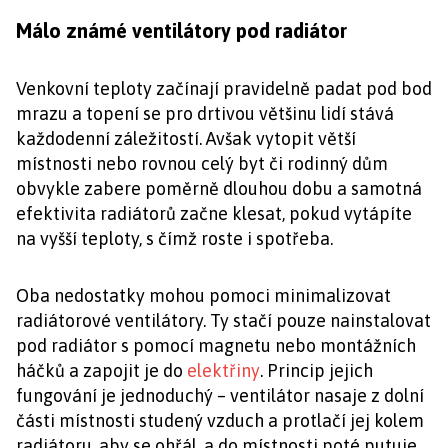
Málo známé ventilátory pod radiátor
Venkovní teploty začínají pravidelně padat pod bod
mrazu a topení se pro drtivou většinu lidí stává
každodenní záležitostí. Avšak vytopit větší
místnosti nebo rovnou celý byt či rodinný dům
obvykle zabere poměrně dlouhou dobu a samotná
efektivita radiátorů začne klesat, pokud vytápíte
na vyšší teploty, s čímž roste i spotřeba.
Oba nedostatky mohou pomoci minimalizovat
radiátorové ventilátory. Ty stačí pouze nainstalovat
pod radiátor s pomocí magnetu nebo montážních
háčků a zapojit je do
elektřiny
. Princip jejich
fungování je jednoduchý – ventilátor nasaje z dolní
části místnosti studený vzduch a protlačí jej kolem
radiátoru, aby se ohřál, a do místnosti poté putuje