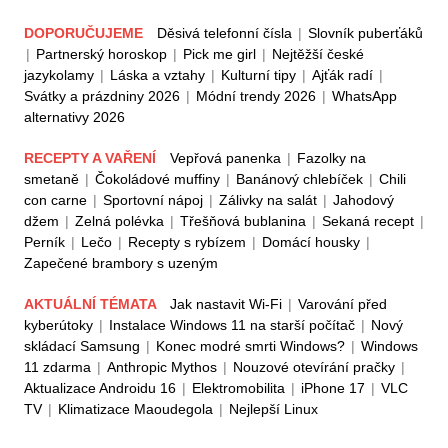
DOPORUČUJEME
Děsivá telefonní čísla
|
Slovník puberťáků
|
Partnerský horoskop
|
Pick me girl
|
Nejtěžší české
jazykolamy
|
Láska a vztahy
|
Kulturní tipy
|
Ajťák radí
|
Svátky a prázdniny 2026
|
Módní trendy 2026
|
WhatsApp
alternativy 2026
RECEPTY A VAŘENÍ
Vepřová panenka
|
Fazolky na
smetaně
|
Čokoládové muffiny
|
Banánový chlebíček
|
Chili
con carne
|
Sportovní nápoj
|
Zálivky na salát
|
Jahodový
džem
|
Zelná polévka
|
Třešňová bublanina
|
Sekaná recept
|
Perník
|
Lečo
|
Recepty s rybízem
|
Domácí housky
|
Zapečené brambory s uzeným
AKTUÁLNÍ TÉMATA
Jak nastavit Wi-Fi
|
Varování před
kyberútoky
|
Instalace Windows 11 na starší počítač
|
Nový
skládací Samsung
|
Konec modré smrti Windows?
|
Windows
11 zdarma
|
Anthropic Mythos
|
Nouzové otevírání pračky
|
Aktualizace Androidu 16
|
Elektromobilita
|
iPhone 17
|
VLC
TV
|
Klimatizace Maoudegola
|
Nejlepší Linux