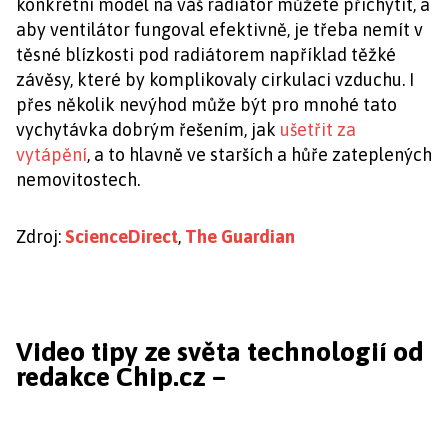
konkrétní model na váš radiátor můžete přichytit, a
aby ventilátor fungoval efektivně, je třeba nemít v
těsné blízkosti pod radiátorem například těžké
závěsy, které by komplikovaly cirkulaci vzduchu. I
přes několik nevýhod může být pro mnohé tato
vychytávka dobrým řešením, jak
ušetřit za
vytápění
, a to hlavně ve starších a hůře zateplených
nemovitostech.
Zdroj:
ScienceDirect
,
The Guardian
Video tipy ze světa technologií od
redakce Chip.cz –