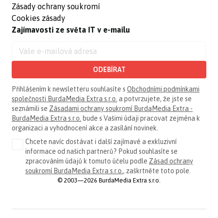
Zásady ochrany soukromí
Cookies zásady
Zajímavosti ze světa IT v e-mailu
ODEBÍRAT
Přihlášením k newsletteru souhlasíte s
Obchodními podmínkami
společnosti BurdaMedia Extra s.r.o.
a potvrzujete, že jste se
seznámili se
Zásadami ochrany soukromí BurdaMedia Extra -
BurdaMedia Extra s.r.o.
bude s Vašimi údaji pracovat zejména k
organizaci a vyhodnocení akce a zasílání novinek.
Chcete navíc dostávat i další zajímavé a exkluzivní
informace od našich partnerů? Pokud souhlasíte se
zpracováním údajů k tomuto účelu podle
Zásad ochrany
soukromí BurdaMedia Extra s.r.o.
, zaškrtněte toto pole.
© 2003—2026 BurdaMedia Extra s.r.o.