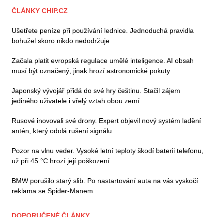
ČLÁNKY CHIP.CZ
Ušetřete peníze při používání lednice. Jednoduchá pravidla
bohužel skoro nikdo nedodržuje
Začala platit evropská regulace umělé inteligence. AI obsah
musí být označený, jinak hrozí astronomické pokuty
Japonský vývojář přidá do své hry češtinu. Stačil zájem
jediného uživatele i vřelý vztah obou zemí
Rusové inovovali své drony. Expert objevil nový systém ladění
antén, který odolá rušení signálu
Pozor na vlnu veder. Vysoké letní teploty škodí baterii telefonu,
už při 45 °C hrozí její poškození
BMW porušilo starý slib. Po nastartování auta na vás vyskočí
reklama se Spider-Manem
DOPORUČENÉ ČLÁNKY