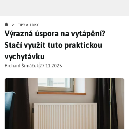
Přejít
k
hlavnímu
>
obsahu
TIPY A TRIKY
Výrazná úspora na vytápění?
Stačí využít tuto praktickou
vychytávku
Richard Šimáček
27.11.2025