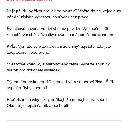
Nejlepší druhý život pro lák od okurek? Vložte do něj vejce a za
pár dní získáte výraznou chuťovku bez práce
Švestková sezona nabízí víc než povidla. Vyzkoušejte 30
receptů, v nichž si švestky rozumí s mákem či marcipánem
KVÍZ: Vyznáte se v zavařování zeleniny? Zjistěte, zda jste
začátečníci nebo profíci
Švestkové knedlíky z tvarohového těsta: Vyberte správný
tvaroh pro dokonalý výsledek
Týdenní horoskop od 10. srpna: Lvům se obrací život, Štíři
uspějí a Ryby zpomalí
Proč Skandinávky nikdy neříkají, že nemají co na sebe?
Okopírujte jejich šatník a pochopíte...