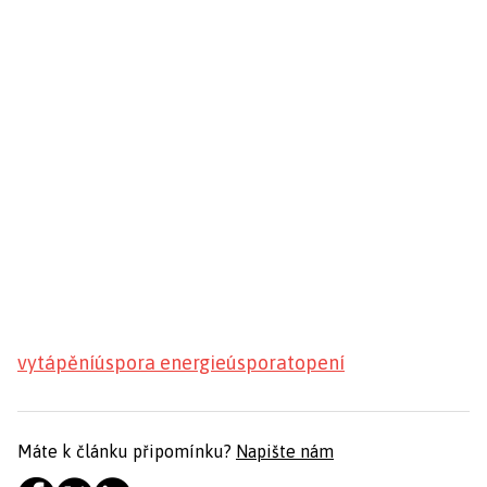
vytápění
úspora energie
úspora
topení
Máte k článku připomínku?
Napište nám