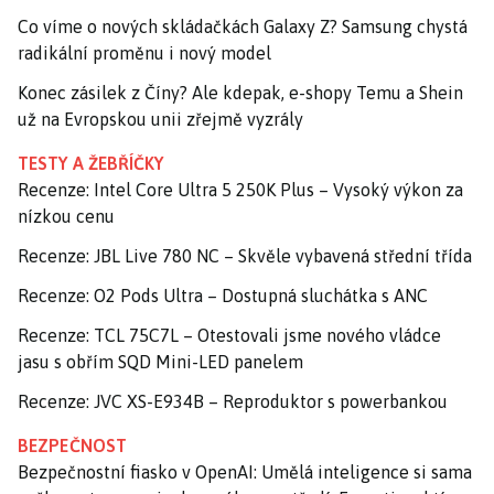
Co víme o nových skládačkách Galaxy Z? Samsung chystá
radikální proměnu i nový model
Konec zásilek z Číny? Ale kdepak, e-shopy Temu a Shein
už na Evropskou unii zřejmě vyzrály
TESTY A ŽEBŘÍČKY
Recenze: Intel Core Ultra 5 250K Plus – Vysoký výkon za
nízkou cenu
Recenze: JBL Live 780 NC – Skvěle vybavená střední třída
Recenze: O2 Pods Ultra – Dostupná sluchátka s ANC
Recenze: TCL 75C7L – Otestovali jsme nového vládce
jasu s obřím SQD Mini-LED panelem
Recenze: JVC XS-E934B – Reproduktor s powerbankou
BEZPEČNOST
Bezpečnostní fiasko v OpenAI: Umělá inteligence si sama