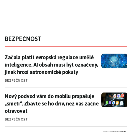
BEZPEČNOST
Začala platit evropská regulace umělé inteligence. A
Začala platit evropská regulace umělé
inteligence. AI obsah musí být označený,
jinak hrozí astronomické pokuty
BEZPEČNOST
Nový podvod vám do mobilu propašuje „smetí“. Zbavte 
Nový podvod vám do mobilu propašuje
„smetí“. Zbavte se ho dřív, než vás začne
otravovat
BEZPEČNOST