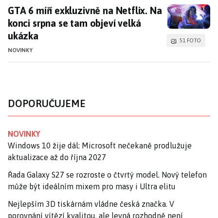
GTA 6 míří exkluzivně na Netflix. Na konci srpn
GTA 6 míří exkluzivně na Netflix. Na
konci srpna se tam objeví velká
ukázka
51 FOTO
NOVINKY
DOPORUČUJEME
NOVINKY
Windows 10 žije dál: Microsoft nečekaně prodlužuje
aktualizace až do října 2027
Řada Galaxy S27 se rozroste o čtvrtý model. Nový telefon
může být ideálním mixem pro masy i Ultra elitu
Nejlepším 3D tiskárnám vládne česká značka. V
porovnání vítězí kvalitou, ale levná rozhodně není