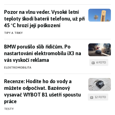
Pozor na vlnu veder. Vysoké letní teploty škodí ba
Pozor na vlnu veder. Vysoké letní
teploty škodí baterii telefonu, už při
45 °C hrozí její poškození
TIPY A TRIKY
BMW porušilo slib řidičům. Po nastartování ele
BMW porušilo slib řidičům. Po
nastartování elektromobilu iX3 na
vás vyskočí reklama
6 FOTO
ELEKTROMOBILITA
Recenze: Hodíte ho do vody a můžete odpočívat
Recenze: Hodíte ho do vody a
můžete odpočívat. Bazénový
vysavač WYBOT B1 ušetří spoustu
12 FOTO
práce
TESTY