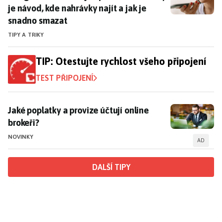
je návod, kde nahrávky najít a jak je
snadno smazat
TIPY A TRIKY
TIP: Otestujte rychlost všeho připojení
TEST PŘIPOJENÍ
Jaké poplatky a provize účtují online brokeři?
Jaké poplatky a provize účtují online
brokeři?
NOVINKY
AD
DALŠÍ TIPY