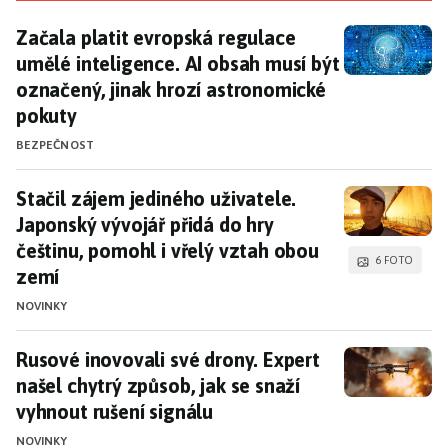
Začala platit evropská regulace umělé inteligen
Začala platit evropská regulace
umělé inteligence. AI obsah musí být
označený, jinak hrozí astronomické
pokuty
BEZPEČNOST
Stačil zájem jediného uživatele. Japonský vývoj
Stačil zájem jediného uživatele.
Japonský vývojář přidá do hry
češtinu, pomohl i vřelý vztah obou
6 FOTO
zemí
NOVINKY
Rusové inovovali své drony. Expert našel chytrý 
Rusové inovovali své drony. Expert
našel chytrý způsob, jak se snaží
vyhnout rušení signálu
NOVINKY