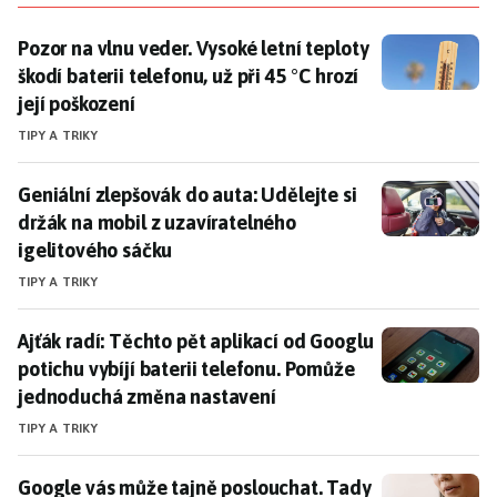
Pozor na vlnu veder. Vysoké letní teploty škodí baterii 
Pozor na vlnu veder. Vysoké letní teploty
škodí baterii telefonu, už při 45 °C hrozí
její poškození
TIPY A TRIKY
Geniální zlepšovák do auta: Udělejte si držák na mobi
Geniální zlepšovák do auta: Udělejte si
držák na mobil z uzavíratelného
igelitového sáčku
TIPY A TRIKY
Ajťák radí: Těchto pět aplikací od Googlu potichu vy
Ajťák radí: Těchto pět aplikací od Googlu
potichu vybíjí baterii telefonu. Pomůže
jednoduchá změna nastavení
TIPY A TRIKY
Google vás může tajně poslouchat. Tady je návod, kde
Google vás může tajně poslouchat. Tady