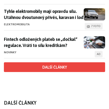
Tyhle elektromobily mají opravdu sílu. Utáhnou dvout
Tyhle elektromobily mají opravdu sílu.
Utáhnou dvoutunový přívěs, karavan i loď
ELEKTROMOBILITA
7 FOTO
Fintech odložených plateb se „dočkal“ regulace. Vrátí
Fintech odložených plateb se „dočkal“
regulace. Vrátí to sílu kreditkám?
NOVINKY
AD
DALŠÍ ČLÁNKY
DALŠÍ ČLÁNKY