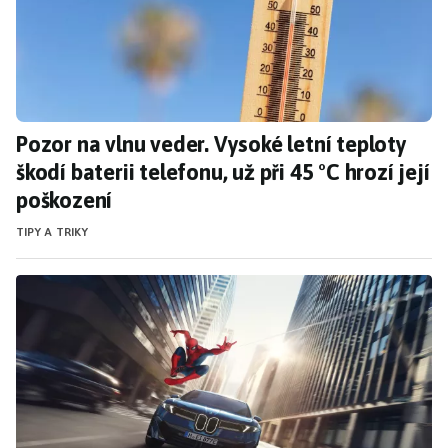
Pozor na vlnu veder. Vysoké letní teploty
škodí baterii telefonu, už při 45 °C hrozí její
poškození
TIPY A TRIKY
BMW porušilo slib řidičům. Po nastartování 