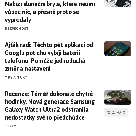
Nabízí sluneční brýle, které neumí
vůbec nic, a přesně proto se
vyprodaly
BEZPEČNOST
Ajťák radí: Těchto pět aplikací od Googlu poti
Ajťák radí: Těchto pět aplikací od
Googlu potichu vybíjí baterii
telefonu. Pomůže jednoduchá
změna nastavení
TIPY A TRIKY
Recenze: Téměř dokonalé chytré hodinky. Nová
Recenze: Téměř dokonalé chytré
hodinky. Nová generace Samsung
Galaxy Watch Ultra2 odstranila
23 FOTO
nedostatky svého předchůdce
TESTY