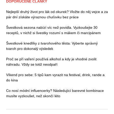
DOPORUČENÉ ČLÁNKY
Nejlepší druhý život pro lák od okurek? Vložte do něj vejce a za
pár dní získáte výraznou chuťovku bez práce
Švestková sezona nabízí víc než povidla. Vyzkoušejte 30
receptů, v nichž si švestky rozumí s mákem či marcipánem
Švestkové knedlíky z tvarohového těsta: Vyberte správný
tvaroh pro dokonalý výsledek
Proč se při vaření používá alkohol a kdy je vhodné zvolit
náhradu. Vždy se totiž neodpaří
Víkend pro sebe: 5 tipů kam vyrazit na festival, drink, rande a
do kina
Co nosí módní influencerky? Následující barevné kombinace
musíte vyzkoušet, než skončí léto