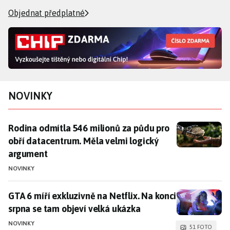
Objednat předplatné
NOVINKY
Rodina odmítla 546 milionů za půdu pro obří datacen
Rodina odmítla 546 milionů za půdu pro
obří datacentrum. Měla velmi logický
argument
NOVINKY
GTA 6 míří exkluzivně na Netflix. Na konci srpna se t
GTA 6 míří exkluzivně na Netflix. Na konci
srpna se tam objeví velká ukázka
NOVINKY
51 FOTO