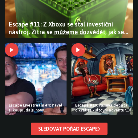
Escape #11: Z Xboxu se stal investiční
nástroj. Zítra se můžeme dozvědět, jak se
prodává GTA 6
Escape Livestream #4: Pavel
Escape #10: Vášnivá debata
si koupil další nový
o kvalitě kultovní adventury.
hardware a PlayStation i
Bethesda je pod tlakem
Xbox stále řeší problémy s
kvůli Falloutu a The Elder
hrami
Scrolls
SLEDOVAT POŘAD ESCAPE