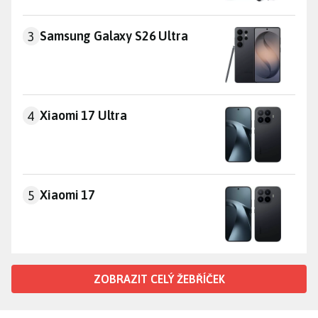
Samsung Galaxy S26 Ultra
Samsung Galaxy S26 Ultra
3
Xiaomi 17 Ultra
Xiaomi 17 Ultra
4
Xiaomi 17
Xiaomi 17
5
ZOBRAZIT CELÝ ŽEBŘÍČEK