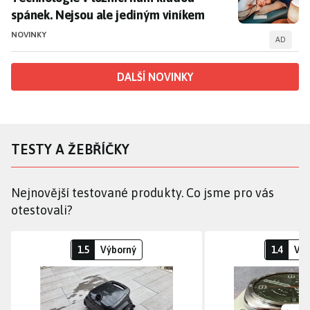
spánek. Nejsou ale jediným viníkem
NOVINKY
AD
DALŠÍ NOVINKY
TESTY A ŽEBŘÍČKY
Nejnovější testované produkty. Co jsme pro vás
otestovali?
Bezdrátový bazénový vysavač
T
1.5
Výborný
1.4
Výb