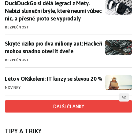
DuckDuckGo si dělá legraci z Mety. Nabízí sluneční br
DuckDuckGo si dělá legraci z Mety.
Nabízí sluneční brýle, které neumí vůbec
nic, a přesně proto se vyprodaly
BEZPEČNOST
Skryté riziko pro dva miliony aut: Hackeři mohou snad
Skryté riziko pro dva miliony aut: Hackeři
mohou snadno otevřít dveře
BEZPEČNOST
Léto v OKškolení: IT kurzy se slevou 20 %
Léto v OKškolení: IT kurzy se slevou 20 %
NOVINKY
AD
DALŠÍ ČLÁNKY
TIPY A TRIKY