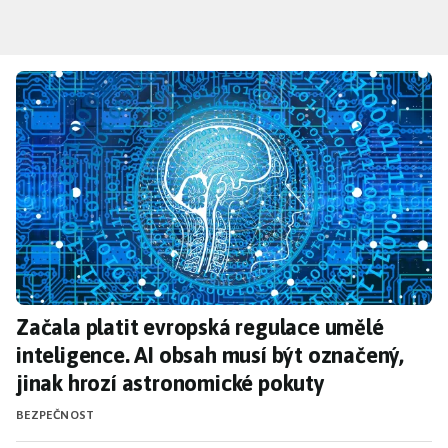
Přejít
k
hlavnímu
Začala platit evropská regulace umělé intel
obsahu
Začala platit evropská regulace umělé
inteligence. AI obsah musí být označený,
jinak hrozí astronomické pokuty
BEZPEČNOST