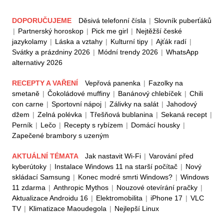
DOPORUČUJEME
Děsivá telefonní čísla
|
Slovník puberťáků
|
Partnerský horoskop
|
Pick me girl
|
Nejtěžší české
jazykolamy
|
Láska a vztahy
|
Kulturní tipy
|
Ajťák radí
|
Svátky a prázdniny 2026
|
Módní trendy 2026
|
WhatsApp
alternativy 2026
RECEPTY A VAŘENÍ
Vepřová panenka
|
Fazolky na
smetaně
|
Čokoládové muffiny
|
Banánový chlebíček
|
Chili
con carne
|
Sportovní nápoj
|
Zálivky na salát
|
Jahodový
džem
|
Zelná polévka
|
Třešňová bublanina
|
Sekaná recept
|
Perník
|
Lečo
|
Recepty s rybízem
|
Domácí housky
|
Zapečené brambory s uzeným
AKTUÁLNÍ TÉMATA
Jak nastavit Wi-Fi
|
Varování před
kyberútoky
|
Instalace Windows 11 na starší počítač
|
Nový
skládací Samsung
|
Konec modré smrti Windows?
|
Windows
11 zdarma
|
Anthropic Mythos
|
Nouzové otevírání pračky
|
Aktualizace Androidu 16
|
Elektromobilita
|
iPhone 17
|
VLC
TV
|
Klimatizace Maoudegola
|
Nejlepší Linux