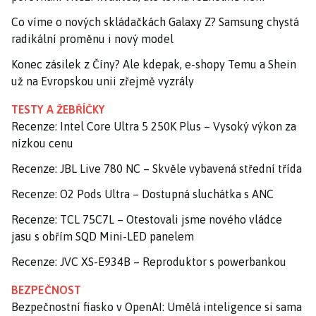
Co víme o nových skládačkách Galaxy Z? Samsung chystá
radikální proměnu i nový model
Konec zásilek z Číny? Ale kdepak, e-shopy Temu a Shein
už na Evropskou unii zřejmě vyzrály
TESTY A ŽEBŘÍČKY
Recenze: Intel Core Ultra 5 250K Plus – Vysoký výkon za
nízkou cenu
Recenze: JBL Live 780 NC – Skvěle vybavená střední třída
Recenze: O2 Pods Ultra – Dostupná sluchátka s ANC
Recenze: TCL 75C7L – Otestovali jsme nového vládce
jasu s obřím SQD Mini-LED panelem
Recenze: JVC XS-E934B – Reproduktor s powerbankou
BEZPEČNOST
Bezpečnostní fiasko v OpenAI: Umělá inteligence si sama