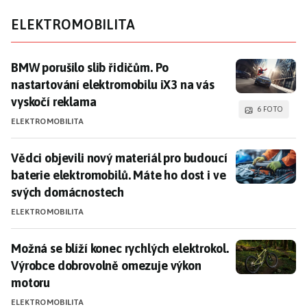
ELEKTROMOBILITA
BMW porušilo slib řidičům. Po nastartování elektromo
BMW porušilo slib řidičům. Po
nastartování elektromobilu iX3 na vás
vyskočí reklama
6 FOTO
ELEKTROMOBILITA
Vědci objevili nový materiál pro budoucí baterie ele
Vědci objevili nový materiál pro budoucí
baterie elektromobilů. Máte ho dost i ve
svých domácnostech
ELEKTROMOBILITA
Možná se blíží konec rychlých elektrokol. Výrobce d
Možná se blíží konec rychlých elektrokol.
Výrobce dobrovolně omezuje výkon
motoru
ELEKTROMOBILITA