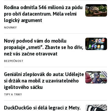
Rodina odmítla 546 milionů za půdu pro obří d
Rodina odmítla 546 milionů za půdu
pro obří datacentrum. Měla velmi
logický argument
NOVINKY
Nový podvod vám do mobilu propašuje „smetí“. Z
Nový podvod vám do mobilu
propašuje „smetí“. Zbavte se ho dřív,
než vás začne otravovat
BEZPEČNOST
Geniální zlepšovák do auta: Udělejte si držák n
Geniální zlepšovák do auta: Udělejte
si držák na mobil z uzavíratelného
igelitového sáčku
TIPY A TRIKY
DuckDuckGo si dělá legraci z Mety. Nabízí slune
DuckDuckGo si dělá legraci z Mety.