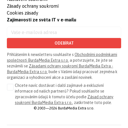
Zásady ochrany soukromí
Cookies zásady
Zajímavosti ze světa IT v e-mailu
ODEBÍRAT
Přihlášením k newsletteru souhlasíte s
Obchodními podmínkami
společnosti BurdaMedia Extra s.r.o.
a potvrzujete, že jste se
seznámili se
Zásadami ochrany soukromí BurdaMedia Extra -
BurdaMedia Extra s.r.o.
bude s Vašimi údaji pracovat zejména k
organizaci a vyhodnocení akce a zasílání novinek.
Chcete navíc dostávat i další zajímavé a exkluzivní
informace od našich partnerů? Pokud souhlasíte se
zpracováním údajů k tomuto účelu podle
Zásad ochrany
soukromí BurdaMedia Extra s.r.o.
, zaškrtněte toto pole.
© 2003—2026 BurdaMedia Extra s.r.o.