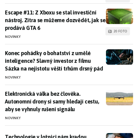
Escape #11: Z Xboxu se stal investiční nástroj. Zítra
Escape #11: Z Xboxu se stal investiční
nástroj. Zítra se můžeme dozvědět, jak se
prodává GTA 6
20 FOTO
NOVINKY
Konec pohádky o bohatství z umělé inteligence? Slavný
Konec pohádky o bohatství z umělé
inteligence? Slavný investor z filmu
Sázka na nejistotu věští trhům drsný pád
NOVINKY
Elektronická válka bez člověka. Autonomní drony si sa
Elektronická válka bez člověka.
Autonomní drony si samy hledají cestu,
aby se vyhnuly rušení signálu
NOVINKY
Technologie v ložnici nám kradou spánek. Nejsou ale
Technologie v ložnici nám kradou