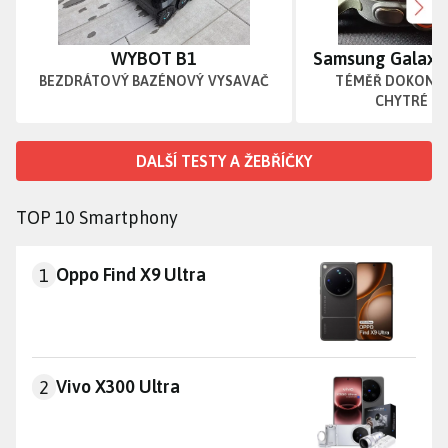
Dalš
WYBOT B1
Samsung Galaxy 
BEZDRÁTOVÝ BAZÉNOVÝ VYSAVAČ
TÉMĚŘ DOKONAL
CHYTRÉ H
DALŠÍ TESTY A ŽEBŘÍČKY
TOP 10 Smartphony
Oppo Find X9 Ultra
Oppo Find X9 Ultra
1
Vivo X300 Ultra
Vivo X300 Ultra
2