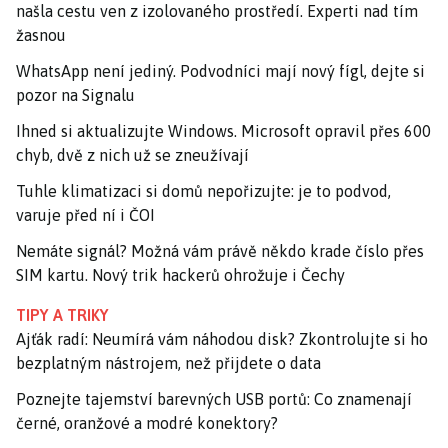
našla cestu ven z izolovaného prostředí. Experti nad tím
žasnou
WhatsApp není jediný. Podvodníci mají nový fígl, dejte si
pozor na Signalu
Ihned si aktualizujte Windows. Microsoft opravil přes 600
chyb, dvě z nich už se zneužívají
Tuhle klimatizaci si domů nepořizujte: je to podvod,
varuje před ní i ČOI
Nemáte signál? Možná vám právě někdo krade číslo přes
SIM kartu. Nový trik hackerů ohrožuje i Čechy
TIPY A TRIKY
Ajťák radí: Neumírá vám náhodou disk? Zkontrolujte si ho
bezplatným nástrojem, než přijdete o data
Poznejte tajemství barevných USB portů: Co znamenají
černé, oranžové a modré konektory?