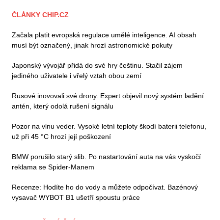
ČLÁNKY CHIP.CZ
Začala platit evropská regulace umělé inteligence. AI obsah
musí být označený, jinak hrozí astronomické pokuty
Japonský vývojář přidá do své hry češtinu. Stačil zájem
jediného uživatele i vřelý vztah obou zemí
Rusové inovovali své drony. Expert objevil nový systém ladění
antén, který odolá rušení signálu
Pozor na vlnu veder. Vysoké letní teploty škodí baterii telefonu,
už při 45 °C hrozí její poškození
BMW porušilo starý slib. Po nastartování auta na vás vyskočí
reklama se Spider-Manem
Recenze: Hodíte ho do vody a můžete odpočívat. Bazénový
vysavač WYBOT B1 ušetří spoustu práce