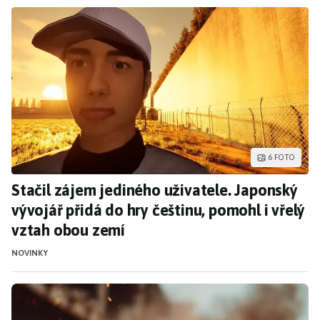
Stačil zájem jediného uživatele. Japonský vý
6 FOTO
Stačil zájem jediného uživatele. Japonský
vývojář přidá do hry češtinu, pomohl i vřelý
vztah obou zemí
NOVINKY
Rusové inovovali své drony. Expert našel chy