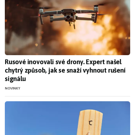
Rusové inovovali své drony. Expert našel
chytrý způsob, jak se snaží vyhnout rušení
signálu
NOVINKY
Pozor na vlnu veder. Vysoké letní teploty škod