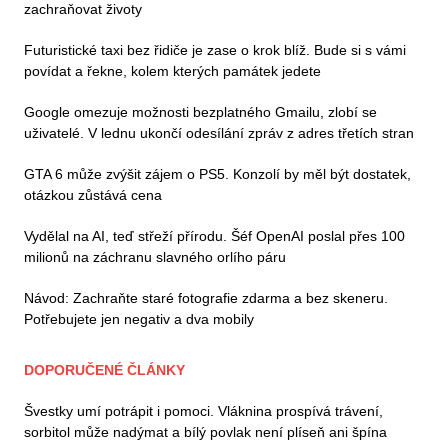
zachraňovat životy
Futuristické taxi bez řidiče je zase o krok blíž. Bude si s vámi
povídat a řekne, kolem kterých památek jedete
Google omezuje možnosti bezplatného Gmailu, zlobí se
uživatelé. V lednu ukončí odesílání zpráv z adres třetích stran
GTA 6 může zvýšit zájem o PS5. Konzolí by měl být dostatek,
otázkou zůstává cena
Vydělal na AI, teď střeží přírodu. Šéf OpenAI poslal přes 100
milionů na záchranu slavného orlího páru
Návod: Zachraňte staré fotografie zdarma a bez skeneru.
Potřebujete jen negativ a dva mobily
DOPORUČENÉ ČLÁNKY
Švestky umí potrápit i pomoci. Vláknina prospívá trávení,
sorbitol může nadýmat a bílý povlak není plíseň ani špína