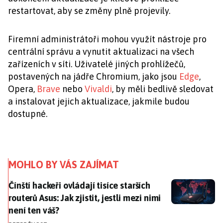
restartovat, aby se změny plně projevily.
Firemní administrátoři mohou využít nástroje pro
centrální správu a vynutit aktualizaci na všech
zařízeních v síti. Uživatelé jiných prohlížečů,
postavených na jádře Chromium, jako jsou
Edge
,
Opera,
Brave
nebo
Vivaldi
, by měli bedlivě sledovat
a instalovat jejich aktualizace, jakmile budou
dostupné.
MOHLO BY VÁS ZAJÍMAT
Čínští hackeři ovládají tisíce starších routerů Asus: Jak 
Čínští hackeři ovládají tisíce starších
routerů Asus: Jak zjistit, jestli mezi nimi
není ten váš?