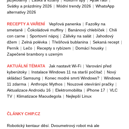
jazykolamy
|
Láska a vztahy
|
Kulturní tipy
|
Ajťák radí
|
Svátky a prázdniny 2026
|
Módní trendy 2026
|
WhatsApp
alternativy 2026
RECEPTY A VAŘENÍ
Vepřová panenka
|
Fazolky na
smetaně
|
Čokoládové muffiny
|
Banánový chlebíček
|
Chili
con carne
|
Sportovní nápoj
|
Zálivky na salát
|
Jahodový
džem
|
Zelná polévka
|
Třešňová bublanina
|
Sekaná recept
|
Perník
|
Lečo
|
Recepty s rybízem
|
Domácí housky
|
Zapečené brambory s uzeným
AKTUÁLNÍ TÉMATA
Jak nastavit Wi-Fi
|
Varování před
kyberútoky
|
Instalace Windows 11 na starší počítač
|
Nový
skládací Samsung
|
Konec modré smrti Windows?
|
Windows
11 zdarma
|
Anthropic Mythos
|
Nouzové otevírání pračky
|
Aktualizace Androidu 16
|
Elektromobilita
|
iPhone 17
|
VLC
TV
|
Klimatizace Maoudegola
|
Nejlepší Linux
ČLÁNKY CHIP.CZ
Robotický kentaur děsí. Dvoumetrový robot má ale