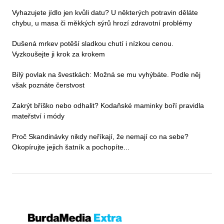
Vyhazujete jídlo jen kvůli datu? U některých potravin děláte
chybu, u masa či měkkých sýrů hrozí zdravotní problémy
Dušená mrkev potěší sladkou chutí i nízkou cenou.
Vyzkoušejte ji krok za krokem
Bílý povlak na švestkách: Možná se mu vyhýbáte. Podle něj
však poznáte čerstvost
Zakrýt bříško nebo odhalit? Kodaňské maminky boří pravidla
mateřství i módy
Proč Skandinávky nikdy neříkají, že nemají co na sebe?
Okopírujte jejich šatník a pochopíte...