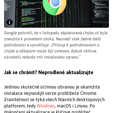
Google potvrdil, že v listopadu záplatovaná chyba už byla
zneužita k provedení útoků. Neuvádí však žádné další
podrobnosti a vysvětluje: „Přístup k podrobnostem o
chybě a odkazům může být omezen, dokud většina
uživatelů nebude mít instalovánu opravu.“
Jak se chránit? Neprodleně aktualizujte
Jedinou skutečně účinnou obranou je okamžitá
instalace nejnovější verze prohlížeče Chrome.
Zranitelnost se týká všech hlavních desktopových
platforem, tedy
Windows
, macOS i Linuxu. Po
dokončení aktualizace je klíčové prohlížeč