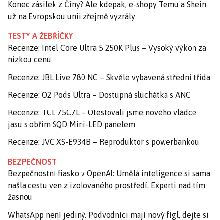
Konec zásilek z Číny? Ale kdepak, e-shopy Temu a Shein
už na Evropskou unii zřejmě vyzrály
TESTY A ŽEBŘÍČKY
Recenze: Intel Core Ultra 5 250K Plus – Vysoký výkon za
nízkou cenu
Recenze: JBL Live 780 NC – Skvěle vybavená střední třída
Recenze: O2 Pods Ultra – Dostupná sluchátka s ANC
Recenze: TCL 75C7L – Otestovali jsme nového vládce
jasu s obřím SQD Mini-LED panelem
Recenze: JVC XS-E934B – Reproduktor s powerbankou
BEZPEČNOST
Bezpečnostní fiasko v OpenAI: Umělá inteligence si sama
našla cestu ven z izolovaného prostředí. Experti nad tím
žasnou
WhatsApp není jediný. Podvodníci mají nový fígl, dejte si