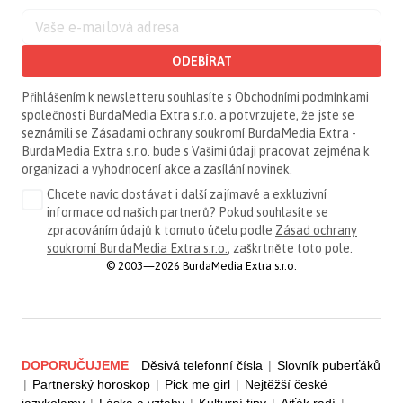
ODEBÍRAT
Přihlášením k newsletteru souhlasíte s
Obchodními podmínkami
společnosti BurdaMedia Extra s.r.o.
a potvrzujete, že jste se
seznámili se
Zásadami ochrany soukromí BurdaMedia Extra -
BurdaMedia Extra s.r.o.
bude s Vašimi údaji pracovat zejména k
organizaci a vyhodnocení akce a zasílání novinek.
Chcete navíc dostávat i další zajímavé a exkluzivní
informace od našich partnerů? Pokud souhlasíte se
zpracováním údajů k tomuto účelu podle
Zásad ochrany
soukromí BurdaMedia Extra s.r.o.
, zaškrtněte toto pole.
© 2003—2026 BurdaMedia Extra s.r.o.
DOPORUČUJEME
Děsivá telefonní čísla
|
Slovník puberťáků
|
Partnerský horoskop
|
Pick me girl
|
Nejtěžší české