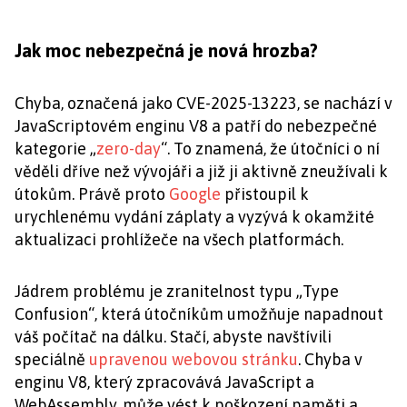
Jak moc nebezpečná je nová hrozba?
Chyba, označená jako CVE-2025-13223, se nachází v
JavaScriptovém enginu V8 a patří do nebezpečné
kategorie „
zero-day
“. To znamená, že útočníci o ní
věděli dříve než vývojáři a již ji aktivně zneužívali k
útokům. Právě proto
Google
přistoupil k
urychlenému vydání záplaty a vyzývá k okamžité
aktualizaci prohlížeče na všech platformách.
Jádrem problému je zranitelnost typu „Type
Confusion“, která útočníkům umožňuje napadnout
váš počítač na dálku. Stačí, abyste navštívili
speciálně
upravenou webovou stránku
. Chyba v
enginu V8, který zpracovává JavaScript a
WebAssembly, může vést k poškození paměti a