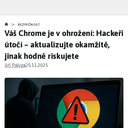
Přejít
k
hlavnímu
>
obsahu
BEZPEČNOST
Váš Chrome je v ohrožení: Hackeři
útočí – aktualizujte okamžitě,
jinak hodně riskujete
Jiří Palyza
25.11.2025