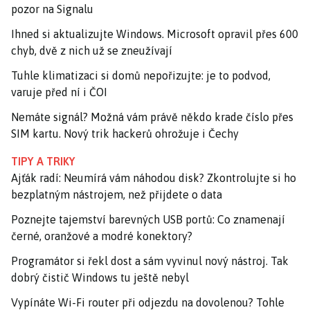
pozor na Signalu
Ihned si aktualizujte Windows. Microsoft opravil přes 600
chyb, dvě z nich už se zneužívají
Tuhle klimatizaci si domů nepořizujte: je to podvod,
varuje před ní i ČOI
Nemáte signál? Možná vám právě někdo krade číslo přes
SIM kartu. Nový trik hackerů ohrožuje i Čechy
TIPY A TRIKY
Ajťák radí: Neumírá vám náhodou disk? Zkontrolujte si ho
bezplatným nástrojem, než přijdete o data
Poznejte tajemství barevných USB portů: Co znamenají
černé, oranžové a modré konektory?
Programátor si řekl dost a sám vyvinul nový nástroj. Tak
dobrý čistič Windows tu ještě nebyl
Vypínáte Wi-Fi router při odjezdu na dovolenou? Tohle