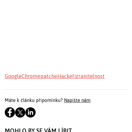
Google
Chrome
patche
Hackeři
zranitelnost
Máte k článku připomínku?
Napište nám
MOHLO BY SE VÁM LÍBIT