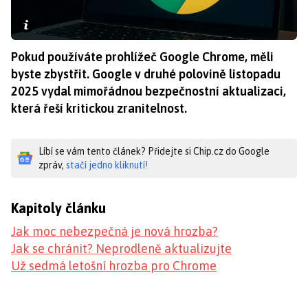
Pokud používáte prohlížeč Google Chrome, měli
byste zbystřit. Google v druhé polovině listopadu
2025 vydal mimořádnou bezpečnostní aktualizaci,
která řeší kritickou zranitelnost.
Líbí se vám tento článek? Přidejte si Chip.cz do Google
zpráv,
stačí jedno kliknutí!
Kapitoly článku
Jak moc nebezpečná je nová hrozba?
Jak se chránit? Neprodleně aktualizujte
Už sedmá letošní hrozba pro Chrome