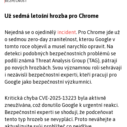
BEZPEČNOST
Už sedmá letošní hrozba pro Chrome
Nejedná se o ojedinělý
incident
. Pro Chrome jde už
o sedmou zero-day zranitelnost, kterou Google v
tomto roce objevil a musel narychlo opravit. Na
detekci podobných bezpečnostních problémů se
podílí známá Threat Analysis Group (TAG), pátrají
po nových hrozbách. Svou významnou roli sehrávají
i nezávislí bezpečnostní experti, kteří pracují pro
Google jako bezpečnostní výzkumníci.
Kritická chyba CVE-2025-13223 byla aktivně
zneužívána, což donutilo Google k urgentní reakci.
Bezpečnostní experti se shodují, že podceňovat
tento typ hrozeb se nevyplácí. Proto neváhejte a
aktualizujte svůj prohlížeč co nejdříve.